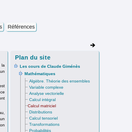
s
Références
Plan du site
 la
Les cours de Claude Giménès
 un
Mathématiques
Algèbre. Théorie des ensembles
est
Variable complexe
 ce
Analyse vectorielle
ont
Calcul intégral
Calcul matriciel
Distributions
au,
Calcul tensoriel
 un
Transformations
mon
Probabilités