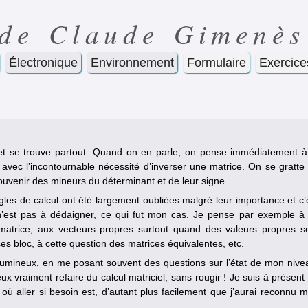
 de Claude Gimenès
Électronique
Environnement
Formulaire
Exercice
e et se trouve partout. Quand on en parle, on pense immédiatement à
 avec l’incontournable nécessité d’inverser une matrice. On se gratte
ouvenir des mineurs du déterminant et de leur signe.
ègles de calcul ont été largement oubliées malgré leur importance et c’
t n’est pas à dédaigner, ce qui fut mon cas. Je pense par exemple à
matrice, aux vecteurs propres surtout quand des valeurs propres s
es bloc, à cette question des matrices équivalentes, etc.
lumineux, en me posant souvent des questions sur l’état de mon nive
x vraiment refaire du calcul matriciel, sans rougir ! Je suis à présent
où aller si besoin est, d’autant plus facilement que j’aurai reconnu 