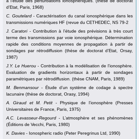
à l’étude des perturbations ionosphériques. (thèse de doctorat
d’Etat, Paris, 1968)
C. Goutelard
- Caractérisation du canal ionosphérique dans les
transmissions numériques HF (revue du CETHEDEC, NS 79-2
J. Caratori
- Contribution à l’étude des prévisions à très court
terme des transmissions par voie ionosphérique. Détermination
rapide des conditions moyennes de propagation à partir de
sondages par rétrodiffusion (thèse de doctorat d’Etat, Orsay,
1987)
J.Y. Le Huerou
- Contribution à la modélisation de l’ionosphère.
Evaluation de gradients horizontaux à partir de sondages
paramétriques par rétrodiffusion. (thèse CNAM, Paris, 1989)
M. Benmansour
- Étude d’un système de codage à spectre
lacunaire (thèse de doctorat, Orasy, 1994)
A. Giraud et M. Petit
- Physique de l’ionosphère (Presses
Universitaires de France, Paris, 1975)
A.C. Levasseur-Regourd
- L’atmosphère et ses phénomènes
(Éditions de Vecchi, Paris, 1980)
K. Davies
- Ionospheric radio (Peter Peregrinus Ltd, 1990)