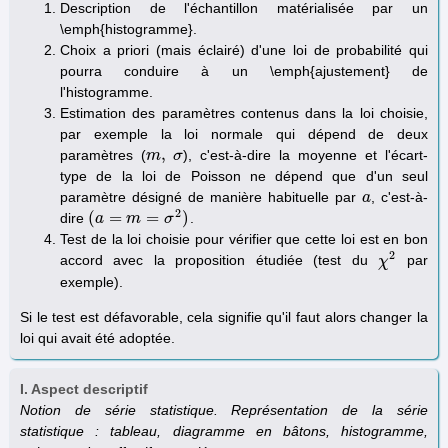
Description de l'échantillon matérialisée par un
\emph{histogramme}.
Choix a priori (mais éclairé) d'une loi de probabilité qui
pourra conduire à un \emph{ajustement} de
l'histogramme.
Estimation des paramètres contenus dans la loi choisie,
par exemple la loi normale qui dépend de deux
,
paramètres (
), c'est-à-dire la moyenne et l'écart-
m
m
,
σ
σ
type de la loi de Poisson ne dépend que d'un seul
paramètre désigné de manière habituelle par
, c'est-à-
a
a
2
(
=
=
)
dire
.
(
a
a
=
m
=
m
σ
2
)
σ
Test de la loi choisie pour vérifier que cette loi est en bon
2
accord avec la proposition étudiée (test du
par
χ
χ
2
exemple).
Si le test est défavorable, cela signifie qu'il faut alors changer la
loi qui avait été adoptée.
I. Aspect descriptif
Notion de série statistique. Représentation de la série
statistique : tableau, diagramme en bâtons, histogramme,