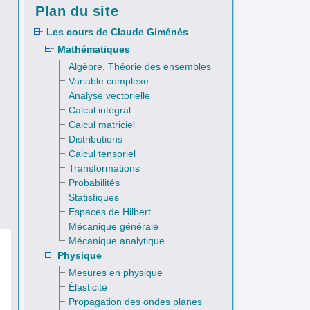
Plan du site
Les cours de Claude Giménès
Mathématiques
Algèbre. Théorie des ensembles
Variable complexe
Analyse vectorielle
Calcul intégral
Calcul matriciel
Distributions
0.18
Robotique
4
14
12.5
Télématique
5
22
18.98
Calcul tensoriel
Transformations
Probabilités
Statistiques
Espaces de Hilbert
Mécanique générale
Mécanique analytique
Physique
Mesures en physique
Élasticité
Propagation des ondes planes