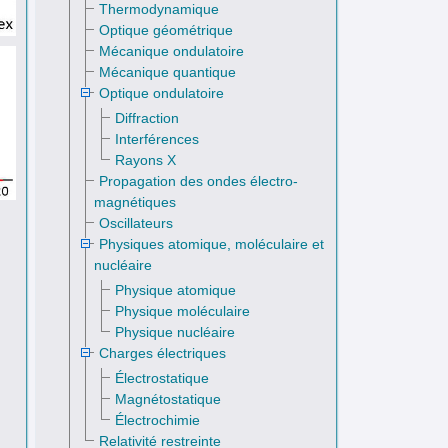
Thermodynamique
Optique géométrique
Mécanique ondulatoire
Mécanique quantique
Optique ondulatoire
Diffraction
Interférences
Rayons X
Propagation des ondes électro­
magnétiques
Oscillateurs
Physiques atomique, moléculaire et
nucléaire
Physique atomique
Physique moléculaire
≤
18
16
18
≤
x
≤
20
0
Physique nucléaire
Charges électriques
Électrostatique
Magnétostatique
Électrochimie
Relativité restreinte