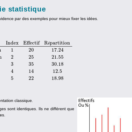
ie statistique
vidence par des exemples pour mieux fixer les idées.
Index
Effectif
R
partition
é
n
1
20
17.24
n
2
25
21.55
if
Répartition
Transmission
1
20
17.24
Commutation
2
25
21.55
Résaux
3
35
3
3
35
30.18
4
14
12.5
5
22
18.98
tation classique.
es sont identiques. Ils ne différent que
es.