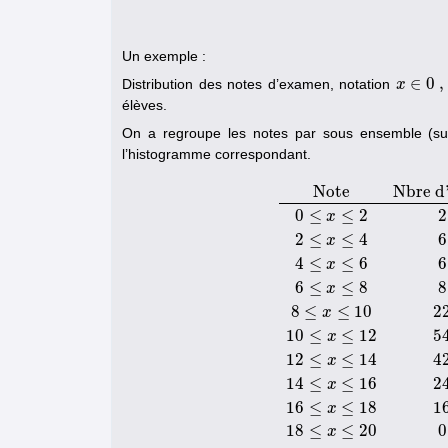
Un exemple :
∈
0
,
Distribution des notes d’examen, notation
x
x
∈
0
,
2
élèves.
On a regroupe les notes par sous ensemble (sui
l’histogramme correspondant.
Note
Nbre d
0
≤
≤
2
2
x
2
≤
≤
4
6
x
4
≤
≤
6
6
x
6
≤
≤
8
8
x
8
≤
≤
10
2
Note
Nbre d'élèves
0
≤
x
≤
2
2
x
10
≤
≤
12
5
x
12
≤
≤
14
4
x
14
≤
≤
16
2
x
16
≤
≤
18
1
x
18
≤
≤
20
0
x