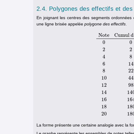
2.4. Polygones des effectifs et des
En joignant les centres des segments ordonnées 
une ligne brisée appelée
polygone des effectifs
.
Note
Cumul d
0
0
2
2
4
8
6
14
8
22
Note
Cumul d'élèves
10
44
12
98
14
14
16
16
18
18
20
18
La forme présente une certaine analogie avec la fonc
Le graphe représente les ensembles de notes tell