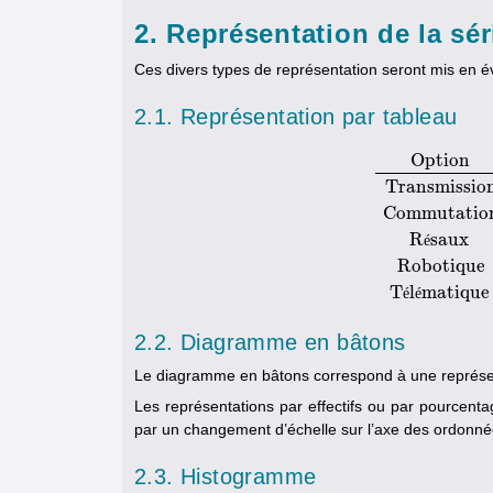
2. Représentation de la sér
Ces divers types de représentation seront mis en é
2.1. Représentation par tableau
Option
Transmissio
Commutatio
Option
Index
Effect
R
saux
é
Robotique
T
l
matique
é
é
2.2. Diagramme en bâtons
Le diagramme en bâtons correspond à une représen
Les représentations par effectifs ou par pourcentag
par un changement d’échelle sur l’axe des ordonné
2.3. Histogramme