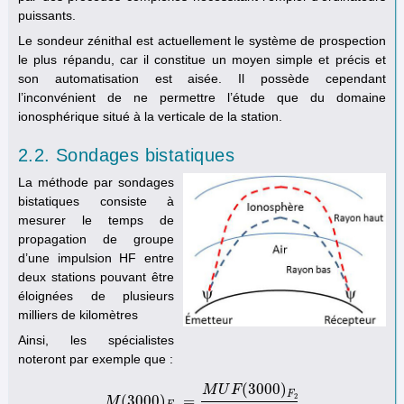
puissants.
Le sondeur zénithal est actuellement le système de prospection
le plus répandu, car il constitue un moyen simple et précis et
son automatisation est aisée. Il possède cependant
l’inconvénient de ne permettre l’étude que du domaine
ionosphérique situé à la verticale de la station.
2.2. Sondages bistatiques
La méthode par sondages
bistatiques consiste à
mesurer le temps de
propagation de groupe
d’une impulsion HF entre
deux stations pouvant être
éloignées de plusieurs
milliers de kilomètres
Ainsi, les spécialistes
noteront par exemple que :
(
3000
)
M
U
F
F
2
(
3000
)
=
M
M
(
3000
)
F
2
=
M
U
F
(
3000
)
F
2
f
0
F
2