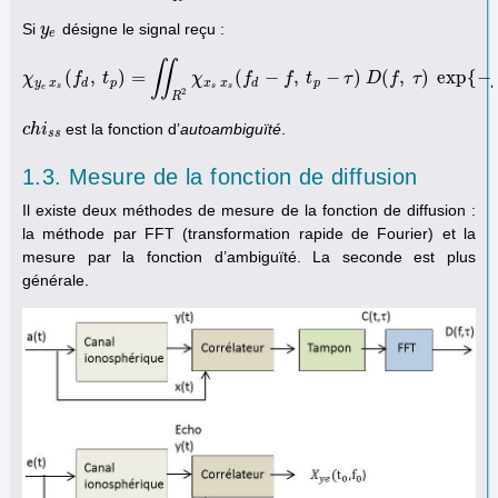
Si
désigne le signal reçu :
y
y
e
e
∬
(
,
)
=
(
−
,
−
)
(
,
)
exp
{
−
χ
f
t
χ
y
e
x
s
(
f
d
,
t
p
χ
)
=
∬
R
2
f
χ
x
s
x
s
f
(
f
d
−
t
f
,
t
p
−
τ
τ
)
D
D
(
f
,
f
τ
)
τ
exp
{
−
j
2
π
(
f
y
x
d
p
x
x
d
p
s
s
s
e
2
R
est la fonction d’
autoambiguïté
.
c
c
h
h
i
i
s
s
s
s
1.3. Mesure de la fonction de diffusion
Il existe deux méthodes de mesure de la fonction de diffusion :
la méthode par FFT (transformation rapide de Fourier) et la
mesure par la fonction d’ambiguïté. La seconde est plus
générale.