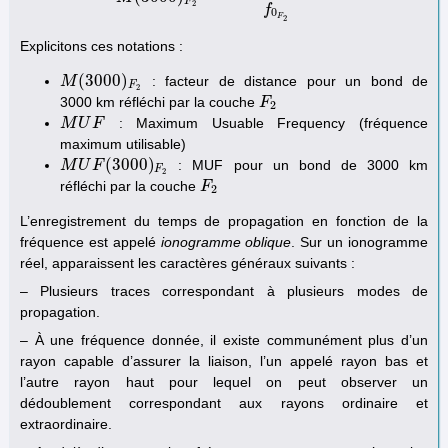
F
2
f
0
F
2
Explicitons ces notations :
(
3000
)
: facteur de distance pour un bond de
M
M
(
3000
)
F
2
F
2
3000 km réfléchi par la couche
F
F
2
2
: Maximum Usuable Frequency (fréquence
M
M
U
U
F
F
maximum utilisable)
(
3000
)
: MUF pour un bond de 3000 km
M
M
U
U
F
(
F
3000
)
F
2
F
2
réfléchi par la couche
F
F
2
2
L’enregistrement du temps de propagation en fonction de la
fréquence est appelé
ionogramme oblique
. Sur un ionogramme
réel, apparaissent les caractères généraux suivants :
– Plusieurs traces correspondant à plusieurs modes de
propagation.
– À une fréquence donnée, il existe communément plus d’un
rayon capable d’assurer la liaison, l’un appelé rayon bas et
l’autre rayon haut pour lequel on peut observer un
dédoublement correspondant aux rayons ordinaire et
extraordinaire.