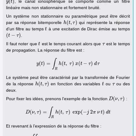
(
)
, le canal ionosphérique se comporte comme un filtre
y
y
(
t
t
)
linéaire mais non stationnaire et fortement bruité.
Un système non stationnaire ou paramétrique peut être décrit
(
,
)
par sa réponse bitemporelle
qui représente la réponse
h
h
(
t
t
,
τ
)
τ
d’un filtre au temps
à une excitation de Dirac émise au temps
t
t
(
−
)
.
(
t
t
−
τ
)
τ
Il faut noter que
est le temps courant alors que
est le temps
t
t
τ
τ
de propagation. La réponse du filtre est :
∫
(
)
=
(
,
)
(
−
)
y
t
y
(
t
)
=
∫
R
h
h
(
t
t
,
τ
τ
)
x
(
x
t
−
τ
t
)
d
τ
τ
d
τ
R
Le système peut être caractérisé par la transformée de Fourier
(
,
)
de la réponse
en fonction des variables
ou
ou des
h
h
(
t
t
,
τ
)
τ
t
t
τ
τ
deux.
(
,
)
Pour fixer les idées, prenons l’exemple de la fonction
:
D
D
(
ν
ν
,
τ
)
τ
∫
(
,
)
=
(
,
)
exp
(
−
2
)
D
ν
τ
D
(
ν
,
τ
)
=
∫
R
h
h
(
t
t
,
τ
)
τ
exp
(
−
j
2
π
j
ν
t
)
π
d
ν
t
t
d
t
R
Et revenant à l’expression de la réponse du filtre :