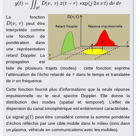
∬
(
)
=
(
,
)
(
−
)
exp
(
2
)
y
t
y
(
t
)
=
∬
R
D
2
D
ν
(
ν
,
τ
τ
)
x
x
(
t
t
−
τ
)
exp
τ
(
j
2
π
ν
j
t
)
π
d
ν
ν
d
t
τ
d
ν
d
τ
2
R
La fonction
(
,
)
peut être
D
D
(
ν
ν
,
τ
)
τ
interprétée comme
une fonction de
pondération dans
une représentation
retard Doppler
. La
propagation est
faite de plusieurs trajets (modes) : cette fonction exprime
l’atténuation de l’écho retardé de
dans le temps et translatée
τ
τ
de
en fréquence.
ν
ν
Cette fonction fournit plus d’informations que la seule réponse
impulsionnelle ou le seul spectre Doppler. Elle donne la
distribution des modes (spatial et temporel). L’effet de
dispersion du canal ionosphérique est entièrement caractérisée.
(
)
Le signal
peut être considéré comme la somme pondérée
y
y
(
t
t
)
d’échos réfléchis par une cible mobile dans le milieu (ions dans
un plasma, véhicule en communications avec les mobiles).