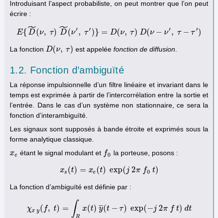
Introduisant l’aspect probabiliste, on peut montrer que l’on peut
écrire :
˜
˜
′
′
′
′
{
(
,
)
(
,
)
}
=
(
,
)
(
−
,
−
)
E
D
ν
E
τ
{
D
~
D
(
ν
,
ν
τ
)
D
τ
~
(
ν
′
,
τ
′
)
}
=
D
D
(
ν
ν
,
τ
)
τ
D
(
D
ν
−
ν
ν
′
,
τ
−
ν
τ
′
)
τ
τ
(
,
)
La fonction
est appelée
fonction de diffusion
.
D
D
(
ν
ν
,
τ
)
τ
1.2. Fonction d’ambiguïté
La réponse impulsionnelle d’un filtre linéaire et invariant dans le
temps est exprimée à partir de l’intercorrélation entre la sortie et
l’entrée. Dans le cas d’un système non stationnaire, ce sera la
fonction d’interambiguïté.
Les signaux sont supposés à bande étroite et exprimés sous la
forme analytique classique.
étant le signal modulant et
la porteuse, posons :
x
x
e
f
f
0
0
e
(
)
=
(
)
exp
(
2
)
x
t
x
s
(
t
)
=
x
x
e
(
t
t
)
exp
(
j
2
j
π
f
0
π
t
f
)
t
0
s
e
La fonction d’ambiguïté est définie par :
∫
¯
¯
¯
(
,
)
=
(
)
(
−
)
exp
(
−
2
)
χ
f
χ
x
t
y
(
f
,
t
)
=
∫
R
x
x
(
t
t
)
y
y
¯
(
t
t
−
τ
)
τ
exp
(
−
j
2
π
f
j
t
)
d
π
t
f
t
d
t
x
y
R