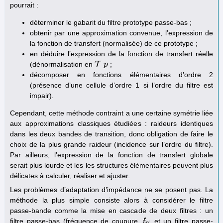
pourrait :
déterminer le gabarit du filtre prototype passe-bas ;
obtenir par une approximation convenue, l’expression de
la fonction de transfert (normalisée) de ce prototype ;
en déduire l’expression de la fonction de transfert réelle
(dénormalisation en
T
;
T
p
p
décomposer en fonctions élémentaires d’ordre 2
(présence d’une cellule d’ordre 1 si l’ordre du filtre est
impair).
Cependant, cette méthode contraint a une certaine symétrie liée
aux approximations classiques étudiées : raideurs identiques
dans les deux bandes de transition, donc obligation de faire le
choix de la plus grande raideur (incidence sur l’ordre du filtre).
Par ailleurs, l’expression de la fonction de transfert globale
serait plus lourde et les les structures élémentaires peuvent plus
délicates à calculer, réaliser et ajuster.
Les problèmes d’adaptation d’impédance ne se posent pas. La
méthode la plus simple consiste alors à considérer le filtre
passe-bande comme la mise en cascade de deux filtres : un
filtre passe-bas (fréquence de coupure
et un filtre passe-
f
f
p
′
′