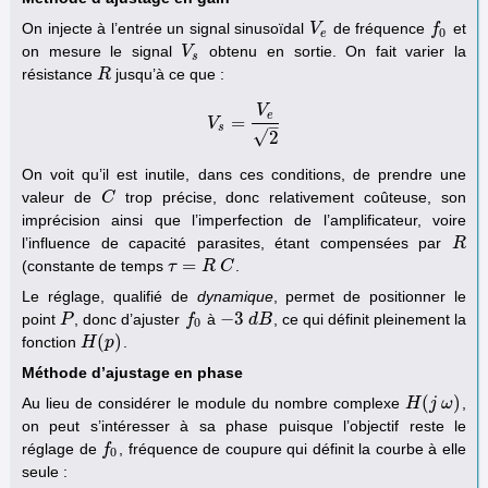
On injecte à l’entrée un signal sinusoïdal
de fréquence
et
V
V
e
f
f
0
0
e
on mesure le signal
obtenu en sortie. On fait varier la
V
V
s
s
résistance
jusqu’à ce que :
R
R
V
e
=
V
V
s
=
V
e
2
–
s
√
2
On voit qu’il est inutile, dans ces conditions, de prendre une
valeur de
trop précise, donc relativement coûteuse, son
C
C
imprécision ainsi que l’imperfection de l’amplificateur, voire
l’influence de capacité parasites, étant compensées par
R
R
=
(constante de temps
.
τ
τ
=
R
C
R
C
Le réglage, qualifié de
dynamique
, permet de positionner le
−
3
point
, donc d’ajuster
à
, ce qui définit pleinement la
P
P
f
f
0
−
3
d
d
B
B
0
(
)
fonction
.
H
H
(
p
p
)
Méthode d’ajustage en phase
(
)
Au lieu de considérer le module du nombre complexe
,
H
H
(
j
j
ω
ω
)
on peut s’intéresser à sa phase puisque l’objectif reste le
réglage de
, fréquence de coupure qui définit la courbe à elle
f
f
0
0
seule :