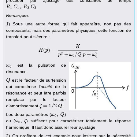
procéder par ajustage des constantes de temps
,
.
R
R
1
C
C
1
,
R
R
2
C
C
2
1
1
2
2
Remarques
1) Sous une autre forme qui fait apparaître, non pas des
composants, mais des paramètres physiques, cette fonction de
transfert peut s’écrire :
K
(
)
=
H
p
H
(
p
)
=
K
p
2
+
ω
0
/
Q
p
+
ω
0
2
2
2
+
/
+
p
ω
Q
p
ω
0
0
est la pulsation de
ω
ω
0
0
résonance.
est le facteur de surtension
Q
Q
qui caractérise l’
acuité
de la
résonance et peut être parfois
remplacé par le facteur
=
1
/
2
d’amortissement
.
ζ
ζ
=
1
/
2
Q
Q
,
Les deux paramètres (
)
ω
ω
0
,
Q
Q
0
,
ou (
) suffisent pour caractériser totalement la réponse
ω
ω
0
,
ζ
ζ
0
harmonique. Il faut donc assurer leur ajustage.
2) On profitera de cet exemple pour insister sur la nécessité