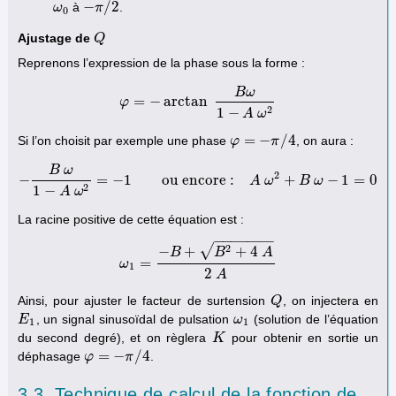
−
/
2
à
.
ω
ω
0
−
π
π
/
2
0
Ajustage de
Q
Q
Reprenons l’expression de la phase sous la forme :
B
ω
=
−
arctan
φ
φ
=
−
arctan
B
ω
1
−
A
ω
2
2
1
−
A
ω
=
−
/
4
Si l’on choisit par exemple une phase
, on aura :
φ
φ
=
−
π
/
4
π
B
ω
2
−
=
−
1
ou encore :
+
−
1
=
0
−
B
ω
1
−
A
ω
2
=
−
1
ou encore :
A
ω
A
2
+
ω
B
ω
−
1
B
=
0
ω
2
1
−
A
ω
La racine positive de cette équation est :
−
−
−
−
−
−
−
√
2
−
+
+
4
B
B
A
=
ω
ω
1
=
−
B
+
B
2
+
4
A
2
A
1
2
A
Ainsi, pour ajuster le facteur de surtension
, on injectera en
Q
Q
, un signal sinusoïdal de pulsation
(solution de l’équation
E
E
1
ω
ω
1
1
1
du second degré), et on règlera
pour obtenir en sortie un
K
K
=
−
/
4
déphasage
.
φ
φ
=
−
π
/
4
π
3.3. Technique de calcul de la fonction de