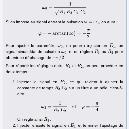
1
=
ω
ω
0
=
1
R
1
R
2
C
1
C
2
−
−
−
−
−
−
−
−
−
−
0
√
R
R
C
C
1
2
1
2
=
Si on impose au signal entrant la pulsation
, on aura :
ω
ω
=
ω
0
ω
0
π
=
−
arctan
(
∞
)
=
−
φ
φ
=
−
arctan
(
∞
)
=
−
π
2
2
Pour ajuster le paramètre
, on pourra injecter en
, un
ω
ω
0
E
E
1
0
1
signal sinusoïdal de pulsation
, et on règlera
ou
pour
ω
ω
0
R
R
1
R
R
2
0
1
2
−
/
2
obtenir ce déphasage de
.
−
π
π
/
2
Pour répartir les réglages entre
et
, on peut procéder en
R
R
1
R
R
2
1
2
deux temps :
Injecter le signal en
, ce qui revient à ajuster la
E
E
2
2
constante de temps
sur un filtre à un pôle, c’est-à-
R
R
2
C
C
2
2
2
dire :
1
π
=
et
=
−
ω
ω
2
=
1
R
2
C
2
et
φ
=
φ
−
π
4
2
4
R
C
2
2
On règle ainsi
.
R
R
2
2
Injecter ensuite le signal en
et terminer l’ajustage de
E
E
1
1