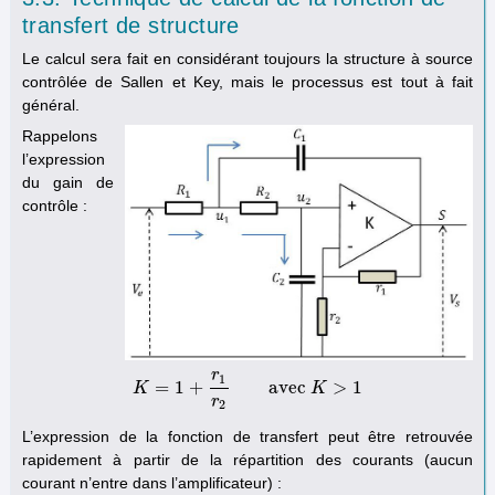
transfert de structure
Le calcul sera fait en considérant toujours la structure à source
contrôlée de Sallen et Key, mais le processus est tout à fait
général.
Rappelons
l’expression
du gain de
contrôle :
r
1
=
1
+
avec
>
1
K
K
=
1
+
r
1
r
2
avec
K
>
1
K
r
2
L’expression de la fonction de transfert peut être retrouvée
rapidement à partir de la répartition des courants (aucun
courant n’entre dans l’amplificateur) :