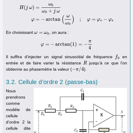
ω
0
(
)
=
H
j
ω
+
ω
j
ω
0
H
(
j
ω
)
=
ω
0
ω
0
+
j
ω
φ
=
−
arctan
(
ω
ω
0
)
;
φ
=
φ
e
−
φ
s
ω
(
)
=
−
arctan
;
=
−
φ
φ
φ
φ
e
s
ω
0
=
En choisissant
, on aura :
ω
ω
=
ω
0
ω
0
π
=
−
arctan
(
1
)
=
−
φ
φ
=
−
arctan
(
1
)
=
−
π
4
4
Il suffira d’injecter un signal sinusoïdal de fréquence
en
f
f
0
0
entrée et de faire varier la résistance
jusqu’à ce que l’on
R
R
−
/
4
obtienne au phasemètre la valeur (
).
−
π
π
/
4
3.2. Cellule d’ordre 2 (passe-bas)
Nous
prendrons
comme
modèle de
cellule
d’ordre 2 la
cellule dite