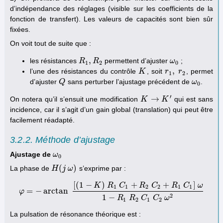
d’indépendance des réglages (visible sur les coefficients de la
fonction de transfert). Les valeurs de capacités sont bien sûr
fixées.
On voit tout de suite que :
,
les résistances
permettent d’ajuster
;
R
R
1
,
R
R
2
ω
ω
0
1
2
0
,
l’une des résistances du contrôle
, soit
, permet
K
K
r
r
1
,
r
2
r
1
2
d’ajuster
sans perturber l’ajustage précédent de
.
Q
Q
ω
ω
0
0
′
→
On notera qu’il s’ensuit une modification
qui est sans
K
K
→
K
′
K
incidence, car il s’agit d’un gain global (translation) qui peut être
facilement réadapté.
3.2.2. Méthode d’ajustage
Ajustage de
ω
ω
0
0
(
)
La phase de
s’exprime par :
H
H
(
j
j
ω
ω
)
[
(
1
−
)
+
+
]
K
R
C
R
C
R
C
ω
1
1
2
2
1
1
=
−
arctan
φ
φ
=
−
arctan
[
(
1
−
K
)
R
1
C
1
+
R
2
C
2
+
R
1
C
1
]
ω
1
−
R
1
R
2
C
1
C
2
ω
2
2
1
−
R
R
C
C
ω
1
2
1
2
La pulsation de résonance théorique est :