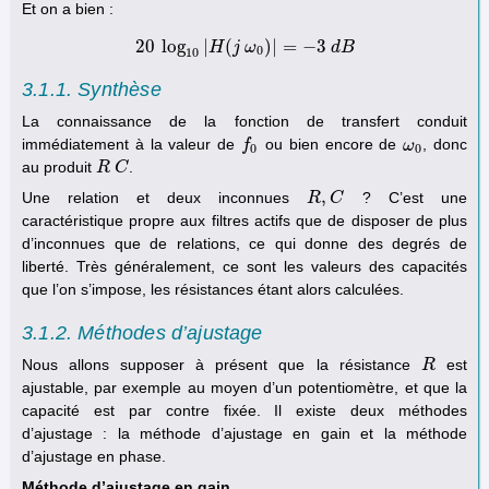
Et on a bien :
20
log
|
(
)
|
=
−
3
20
log
10
H
|
H
j
(
j
ω
ω
0
)
|
=
−
3
d
B
d
B
0
10
3.1.1. Synthèse
La connaissance de la fonction de transfert conduit
immédiatement à la valeur de
ou bien encore de
, donc
f
f
0
ω
ω
0
0
0
au produit
.
R
R
C
C
,
Une relation et deux inconnues
? C’est une
R
R
,
C
C
caractéristique propre aux filtres actifs que de disposer de plus
d’inconnues que de relations, ce qui donne des degrés de
liberté. Très généralement, ce sont les valeurs des capacités
que l’on s’impose, les résistances étant alors calculées.
3.1.2. Méthodes d’ajustage
Nous allons supposer à présent que la résistance
est
R
R
ajustable, par exemple au moyen d’un potentiomètre, et que la
capacité est par contre fixée. Il existe deux méthodes
d’ajustage : la méthode d’ajustage en gain et la méthode
d’ajustage en phase.
Méthode d’ajustage en gain