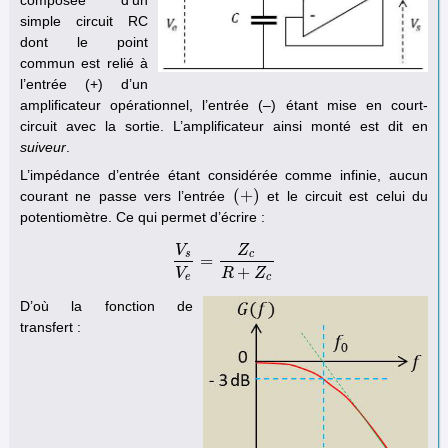
simple circuit RC
dont le point
commun est relié à
l’entrée (+) d’un
amplificateur opérationnel, l’entrée (–) étant mise en court-
circuit avec la sortie. L’amplificateur ainsi monté est dit en
suiveur
.
L’impédance d’entrée étant considérée comme infinie, aucun
(
+
)
courant ne passe vers l’entrée
et le circuit est celui du
(
+
)
potentiomètre. Ce qui permet d’écrire :
V
Z
s
c
=
V
s
V
e
=
Z
c
R
+
Z
c
+
V
R
Z
e
c
D’où la fonction de
transfert :