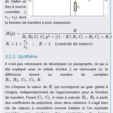
de
Sallen et
Key à source
contrôlée
(
,
) dont
r
r
1
,
r
2
r
1
2
la fonction de transfert a pour expression :
K
(
)
=
H
p
2
+
[
(
1
−
)
+
+
R
R
C
C
p
K
R
C
R
C
R
1
2
1
2
1
1
2
2
1
H
(
p
)
=
K
R
1
R
2
C
1
C
2
p
2
+
[
(
1
−
K
)
R
1
C
1
+
R
2
C
2
+
R
1
C
2
]
p
+
1
K
=
1
+
r
1
r
2
r
1
=
1
+
;
>
1
(contr
le de source)
K
K
ô
r
2
3.2.1. Synthèse
Il n’est pas nécessaire de développer ce paragraphe, ce qui a
été expliqué avec la cellule d’ordre 1 se retrouvant ici, la
différence tenant au nombre de variables
,
,
,
,
.
R
R
1
,
R
R
2
,
C
1
C
,
C
2
C
,
K
K
1
2
1
2
On s’impose la valeur de
qui correspond au gain global à
K
K
l’origine, indépendamment de l’approximation pour la fonction
,
,
de transfert. Fixant
, il reste à calculer
à partir
C
C
1
,
C
C
2
R
R
1
,
R
R
2
1
2
1
2
des coefficients du polynôme, donc deux relations. Il s’agit bien
sûr de valeurs à considérer comme initiales si l’on souhaite