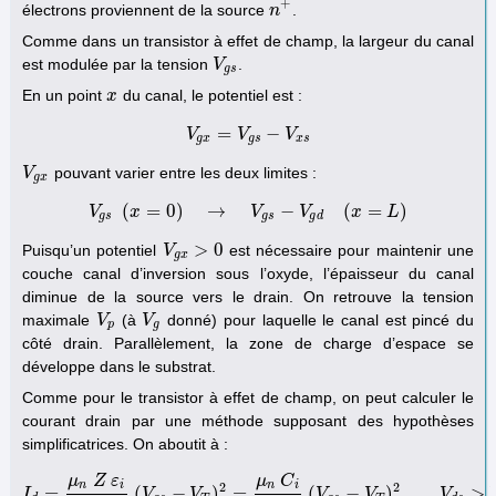
+
électrons proviennent de la source
.
n
n
+
Comme dans un transistor à effet de champ, la largeur du canal
est modulée par la tension
.
V
V
g
s
g
s
En un point
du canal, le potentiel est :
x
x
=
−
V
V
g
x
=
V
V
g
s
−
V
x
V
s
g
x
g
s
x
s
pouvant varier entre les deux limites :
V
V
g
x
g
x
(
=
0
)
→
−
(
=
)
V
x
V
g
s
(
x
=
0
)
→
V
V
g
s
−
V
g
d
V
(
x
=
L
)
x
L
g
s
g
s
g
d
>
0
Puisqu’un potentiel
est nécessaire pour maintenir une
V
V
g
x
>
0
g
x
couche canal d’inversion sous l’oxyde, l’épaisseur du canal
diminue de la source vers le drain. On retrouve la tension
maximale
(à
donné) pour laquelle le canal est pincé du
V
V
p
V
V
g
p
g
côté drain. Parallèlement, la zone de charge d’espace se
développe dans le substrat.
Comme pour le transistor à effet de champ, on peut calculer le
courant drain par une méthode supposant des hypothèses
simplificatrices. On aboutit à :
μ
Z
ε
μ
C
n
i
n
i
2
2
=
(
−
)
=
(
−
)
>
I
I
d
=
μ
n
Z
ε
V
i
2
L
W
i
V
(
V
g
s
−
V
T
)
2
=
μ
n
C
i
V
2
L
2
(
V
V
g
s
−
V
T
)
2
V
d
V
s
>
V
p
i
n