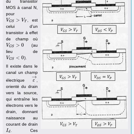
du transistor
MOS à canal N,
pour
>
, est
V
V
G
S
>
V
T
V
T
G
S
celui d’un
transistor à effet
de champ où
>
0
(au
V
V
G
S
>
0
G
S
lieu de
<
0
).
V
V
G
S
<
0
G
S
Il existe dans le
canal un champ
→
électrique
,
ε
ε
→
orienté du drain
vers la source,
qui entraîne les
électrons vers le
drain, donnant
naissance au
courant de drain
. Ces
I
I
d
d