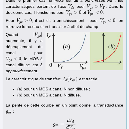
Dans le premier cas, le MOS est dit
à enrichissement
; les
>
caractéristiques partent de l’axe
pour
. Dans le
V
V
d
s
V
V
g
s
>
V
T
V
d
s
g
s
T
>
0
<
0
deuxième cas, il fonctionne pour
et
.
V
V
g
s
>
0
V
V
g
s
<
0
g
s
g
s
>
0
<
0
Pour
, il est dit à enrichissement ; pour
, on
V
V
g
s
>
0
V
V
g
s
<
0
g
s
g
s
retrouve le réseau d’un transistor à effet de champ.
|
|
Quand
|
V
V
g
s
|
g
s
augmente, il y a
dépeuplement du
canal ; pour
<
0
, le MOS à
V
V
g
s
<
0
g
s
canal diffusé est
à
appauvrissement
.
(
)
La caractéristique de transfert,
est tracée :
I
I
d
(
V
V
g
s
)
d
g
s
(a) pour un MOS à canal N non diffusé ;
(b) pour un MOS à canal N diffusé.
La pente de cette courbe en un point donne la transductance
:
g
g
m
m
d
I
d
=
g
g
m
=
d
I
d
d
V
g
s
m
d
V
g
s