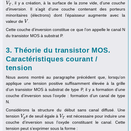
, il y a création, à la surface de la zone vide, d’une
couche
V
V
T
T
d’inversion
. Il s’agit d’une couche contenant des porteurs
minoritaires (électrons) dont l’épaisseur augmente avec la
valeur de
.
V
V
Cette couche d’inversion constitue ce que l’on appelle le canal N
du transistor MOS à substrat P.
3. Théorie du transistor MOS.
Caractéristiques courant /
tension
Nous avons montré au paragraphe précédent que, lorsqu’on
applique une tension positive suffisamment élevée à la grille
d’un transistor MOS à substrat de type P, il y a formation d’une
couche d’inversion sous l’oxyde : formation d’un canal de type
N.
Considérons la structure du début sans canal diffusé. Une
tension
de seuil égale à
est nécessaire pour induire une
V
V
g
s
s
V
V
T
g
T
couche d’inversion sous l’oxyde constituant le canal. Cette
tension peut s’exprimer sous la forme :