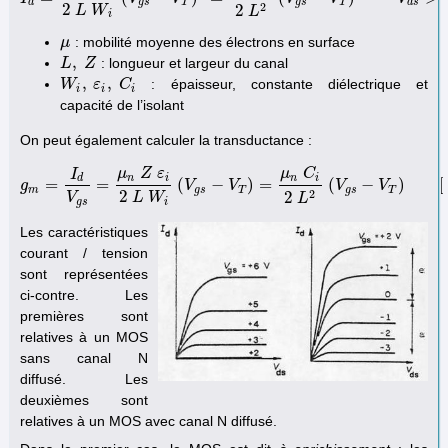
d
g
s
T
g
s
T
d
s
2
2
2
L
W
L
i
: mobilité moyenne des électrons en surface
μ
μ
,
: longueur et largeur du canal
L
L
,
Z
Z
,
,
: épaisseur, constante diélectrique et
W
W
i
,
ε
i
,
ε
C
i
C
i
i
i
capacité de l’isolant
On peut également calculer la transductance :
μ
Z
ε
μ
C
I
n
i
n
i
d
=
=
(
−
)
=
(
−
)
[
g
g
m
=
I
d
V
g
s
=
μ
n
Z
ε
i
2
L
V
W
i
(
V
V
g
s
−
V
T
)
=
μ
n
C
i
2
L
V
2
(
V
g
s
−
V
V
T
)
[
4
]
m
g
s
T
g
s
T
2
2
2
V
L
W
L
g
s
i
Les caractéristiques
courant / tension
sont représentées
ci-contre. Les
premières sont
relatives à un MOS
sans canal N
diffusé. Les
deuxièmes sont
relatives à un MOS avec canal N diffusé.