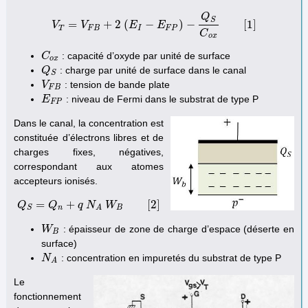
Q
S
=
+
2
(
−
)
−
[
1
]
V
V
V
T
=
V
F
B
+
2
E
(
E
I
−
E
E
F
P
)
−
Q
S
C
o
x
[
1
]
T
F
B
I
F
P
C
o
x
: capacité d’oxyde par unité de surface
C
C
o
x
o
x
: charge par unité de surface dans le canal
Q
Q
S
S
: tension de bande plate
V
V
F
B
F
B
: niveau de Fermi dans le substrat de type P
E
E
F
P
F
P
Dans le canal, la concentration est
constituée d’électrons libres et de
charges fixes, négatives,
correspondant aux atomes
accepteurs ionisés.
=
+
[
2
]
Q
Q
Q
S
=
Q
n
+
q
q
N
N
A
W
W
B
[
2
]
n
B
S
A
: épaisseur de zone de charge d’espace (déserte en
W
W
B
B
surface)
: concentration en impuretés du substrat de type P
N
N
A
A
Le
fonctionnement