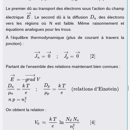
Le premier dû au transport des électrons sous l’action du champ
→
électrique
. Le second dû à la diffusion
des électrons
E
E
→
D
D
n
n
vers les régions où N est faible. Même raisonnement et
équations analogues pour les trous.
À l’équilibre thermodynamique (plus de courant à travers la
jonction) :
−
→
→
→
→
=
0
;
=
0
[
2
]
J
J
n
→
=
0
→
;
J
J
p
→
=
0
→
[
2
]
n
p
Partant de l’ensemble des relations maintenant bien connues :
−
−
→
→
=
−
E
g
r
a
d
V
D
D
k
T
k
T
p
[
n
E
→
=
−
g
r
a
d
→
V
D
n
μ
n
=
k
T
e
;
D
p
μ
p
=
k
T
e
(relations d'Einstein)
n
p
=
n
i
2
[
=
;
=
(relations d'Einstein)
μ
e
μ
e
n
p
2
=
n
p
n
i
On obtient la relation :
k
T
N
N
d
a
≈
ln
[
4
]
V
V
0
≈
k
T
e
ln
N
d
N
a
n
i
2
[
4
]
0
2
e
n
i