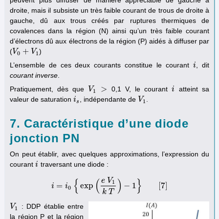
peuvent plus diffuser de manière appréciable de gauche à
droite, mais il subsiste un très faible courant de trous de droite à
gauche, dû aux trous créés par ruptures thermiques de
covalences dans la région (N) ainsi qu’un très faible courant
d’électrons dû aux électrons de la région (P) aidés à diffuser par
+
(
)
V
V
0
+
V
1
V
0
1
L’ensemble de ces deux courants constitue le courant
, dit
i
i
courant inverse
.
>
Pratiquement, dès que
0,1 V, le courant
atteint sa
V
V
1
>
i
i
1
valeur de saturation
, indépendante de
.
i
i
s
V
V
1
1
s
7. Caractéristique d’une diode
jonction PN
On peut établir, avec quelques approximations, l’expression du
courant
traversant une diode :
i
i
e
V
{
(
)
}
1
=
exp
−
1
[
7
]
i
i
i
=
i
0
{
exp
(
e
V
1
k
T
)
−
1
}
[
7
]
0
k
T
: DDP établie entre
V
V
1
1
la région P et la région