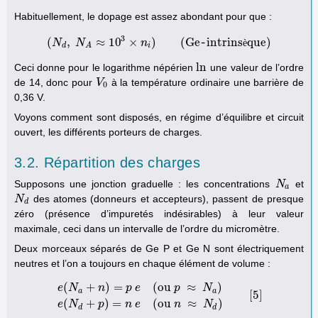
Habituellement, le dopage est assez abondant pour que :
3
(
,
≈
10
×
)
(
Ge~intrins
que
)
N
N
(
N
d
,
N
A
≈
10
3
n
×
n
i
)
(
Ge~intrinsèque
)
è
d
i
A
ln
Ceci donne pour le logarithme népérien
une valeur de l’ordre
ln
de 14, donc pour
à la température ordinaire une barrière de
V
V
0
0
0,36 V.
Voyons comment sont disposés, en régime d’équilibre et circuit
ouvert, les différents porteurs de charges.
3.2. Répartition des charges
Supposons une jonction graduelle : les concentrations
et
N
N
a
a
des atomes (donneurs et accepteurs), passent de presque
N
N
d
d
zéro (présence d’impuretés indésirables) à leur valeur
maximale, ceci dans un intervalle de l’ordre du micromètre.
Deux morceaux séparés de Ge P et Ge N sont électriquement
neutres et l’on a toujours en chaque élément de volume :
(
+
)
=
(
ou
≈
)
e
N
n
p
e
p
N
a
a
[
5
]
e
(
N
a
+
n
)
=
p
e
(
ou
p
≈
N
a
)
e
(
N
d
+
p
)
=
n
e
(
ou
n
≈
N
d
)
[
5
]
(
+
)
=
(
ou
≈
)
e
N
p
n
e
n
N
d
d