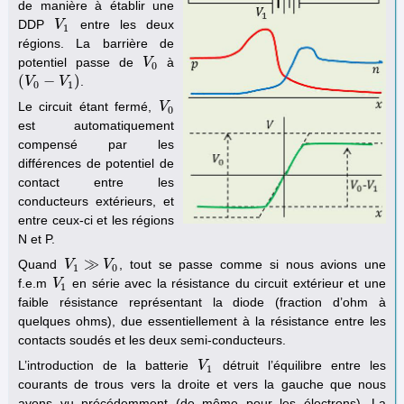
de manière à établir une
DDP
entre les deux
V
V
1
1
régions. La barrière de
potentiel passe de
à
V
V
0
0
(
−
)
.
(
V
V
0
−
V
1
V
)
0
1
Le circuit étant fermé,
V
V
0
0
est automatiquement
compensé par les
différences de potentiel de
contact entre les
conducteurs extérieurs, et
entre ceux-ci et les régions
N et P.
≫
Quand
, tout se passe comme si nous avions une
V
V
1
≫
V
0
V
1
0
f.e.m
en série avec la résistance du circuit extérieur et une
V
V
1
1
faible résistance représentant la diode (fraction d’ohm à
quelques ohms), due essentiellement à la résistance entre les
contacts soudés et les deux semi-conducteurs.
L’introduction de la batterie
détruit l’équilibre entre les
V
V
1
1
courants de trous vers la droite et vers la gauche que nous
avons vu précédemment (de même pour les électrons). La