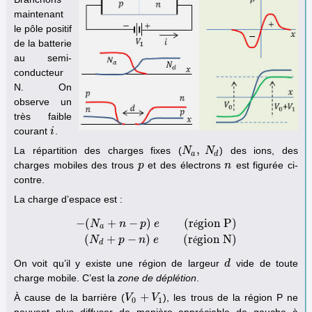
maintenant
le pôle positif
de la batterie
au semi-
conducteur
N. On
observe un
très faible
courant
.
i
i
,
La répartition des charges fixes (
) des ions, des
N
N
a
,
N
N
d
a
d
charges mobiles des trous
et des électrons
est figurée ci-
p
p
n
n
contre.
La charge d’espace est :
−
(
+
−
)
(
r
gion P
)
N
n
p
e
é
a
−
(
N
a
+
n
−
p
)
e
(
région P
)
(
N
d
+
p
−
n
)
e
(
région N
)
(
+
−
)
(
r
gion N
)
N
p
n
e
é
d
On voit qu’il y existe une région de largeur
vide de toute
d
d
charge mobile. C’est la
zone de déplétion
.
+
À cause de la barrière (
), les trous de la région P ne
V
V
0
+
V
1
V
0
1