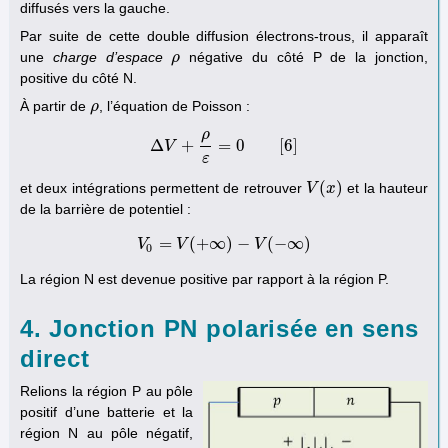
diffusés vers la gauche.
Par suite de cette double diffusion électrons-trous, il apparaît
une
charge d’espace
négative du côté P de la jonction,
ρ
ρ
positive du côté N.
À partir de
, l’équation de Poisson :
ρ
ρ
ρ
Δ
+
=
0
[
6
]
V
Δ
V
+
ρ
ε
=
0
[
6
]
ε
(
)
et deux intégrations permettent de retrouver
et la hauteur
V
V
(
x
x
)
de la barrière de potentiel :
=
(
+
∞
)
−
(
−
∞
)
V
V
V
0
=
V
(
+
∞
)
−
V
(
V
−
∞
)
0
La région N est devenue positive par rapport à la région P.
4. Jonction PN polarisée en sens
direct
Relions la région P au pôle
positif d’une batterie et la
région N au pôle négatif,