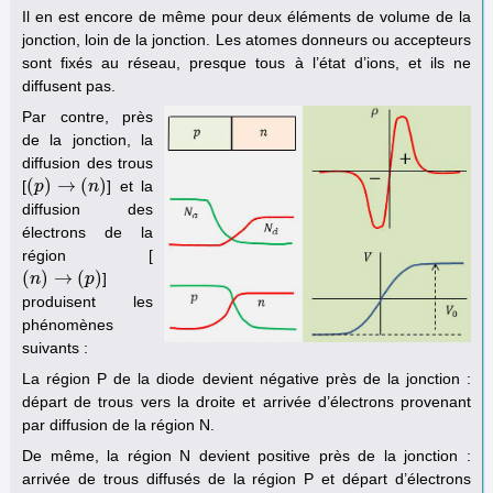
Il en est encore de même pour deux éléments de volume de la
jonction, loin de la jonction. Les atomes donneurs ou accepteurs
sont fixés au réseau, presque tous à l’état d’ions, et ils ne
diffusent pas.
Par contre, près
de la jonction, la
diffusion des trous
(
)
→
(
)
[
] et la
(
p
p
)
→
(
n
)
n
diffusion des
électrons de la
région [
(
)
→
(
)
]
(
n
n
)
→
(
p
)
p
produisent les
phénomènes
suivants :
La région P de la diode devient négative près de la jonction :
départ de trous vers la droite et arrivée d’électrons provenant
par diffusion de la région N.
De même, la région N devient positive près de la jonction :
arrivée de trous diffusés de la région P et départ d’électrons