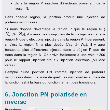
dans la région P injection d’électrons provenant de la
région N.
Dans chaque région, la jonction produit une injection de
porteurs minoritaires.
Si nous dopons davantage la région P que la région N (
≫
), il y aura beaucoup plus de trous injectés dans la
N
N
a
≫
N
d
N
a
d
région N que d’électrons injectés dans la région P. Inversement,
≫
si c’est la région N la plus dopée (
), il y aura
N
N
d
≫
N
a
N
d
a
beaucoup plus d’électrons injectés dans la région P que de
trous dans la région N. On arrive facilement à une valeur 200
pour le rapport injection trous / injection électrons (ou vice
versa).
L’emploi d’une jonction PN comme injection de porteurs
minoritaires dans une zone de quelques micromètres au delà de
la jonction est à la base du fonctionnement des transistors.
6. Jonction PN polarisée en
inverse
Branchons