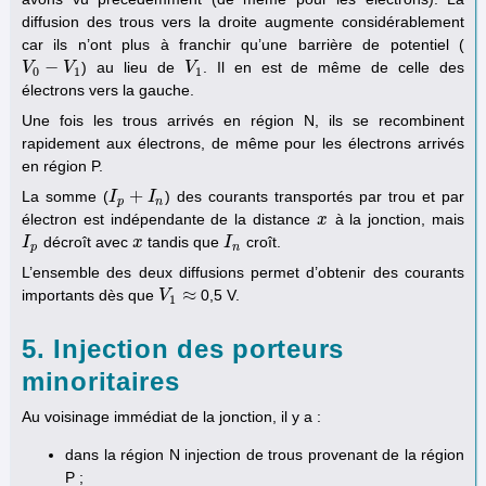
diffusion des trous vers la droite augmente considérablement
car ils n’ont plus à franchir qu’une barrière de potentiel (
−
) au lieu de
. Il en est de même de celle des
V
V
0
−
V
1
V
V
V
1
0
1
1
électrons vers la gauche.
Une fois les trous arrivés en région N, ils se recombinent
rapidement aux électrons, de même pour les électrons arrivés
en région P.
+
La somme (
) des courants transportés par trou et par
I
I
p
+
I
n
I
p
n
électron est indépendante de la distance
à la jonction, mais
x
x
décroît avec
tandis que
croît.
I
I
p
x
x
I
I
n
p
n
L’ensemble des deux diffusions permet d’obtenir des courants
≈
importants dès que
0,5 V.
V
V
1
≈
1
5. Injection des porteurs
minoritaires
Au voisinage immédiat de la jonction, il y a :
dans la région N injection de trous provenant de la région
P ;