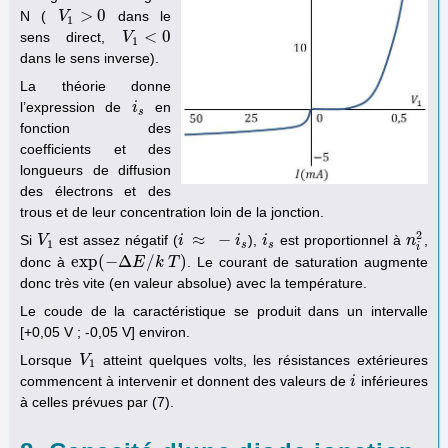
>
0
N (
dans le
V
V
1
>
0
1
<
0
sens direct,
V
V
1
<
0
1
dans le sens inverse).
La théorie donne
l’expression de
en
i
i
s
s
fonction des
coefficients et des
longueurs de diffusion
des électrons et des
trous et de leur concentration loin de la jonction.
2
≈
−
Si
est assez négatif (
),
est proportionnel à
,
V
V
1
i
i
≈
−
i
s
i
i
i
s
n
n
i
2
1
s
s
i
exp
(
−
Δ
/
)
donc à
. Le courant de saturation augmente
exp
(
−
Δ
E
/
k
E
T
)
k
T
donc très vite (en valeur absolue) avec la température.
Le coude de la caractéristique se produit dans un intervalle
[+0,05 V ; -0,05 V] environ.
Lorsque
atteint quelques volts, les résistances extérieures
V
V
1
1
commencent à intervenir et donnent des valeurs de
inférieures
i
i
à celles prévues par (7).