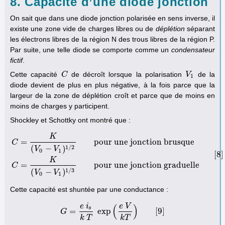
8. Capacité d’une diode jonction
On sait que dans une diode jonction polarisée en sens inverse, il
existe une zone vide de charges libres ou de
déplétion
séparant
les électrons libres de la région N des trous libres de la région P.
Par suite, une telle diode se comporte comme un
condensateur
fictif
.
Cette capacité
de décroît lorsque la polarisation
de la
C
C
V
V
1
1
diode devient de plus en plus négative, à la fois parce que la
largeur de la zone de déplétion croît et parce que de moins en
moins de charges y participent.
Shockley et Schottky ont montré que :
K
=
pour une jonction brusque
C
1
/
2
(
−
)
V
V
0
1
[
8
]
C
=
K
(
V
0
−
V
1
)
1
/
2
pour une jonction brusque
C
=
K
(
V
0
−
V
1
)
1
/
3
pour une 
K
=
pour une jonction graduelle
C
1
/
3
(
−
)
V
V
0
1
Cette capacité est shuntée par une conductance :
e
i
e
V
(
)
s
=
exp
[
9
]
G
G
=
e
i
s
k
T
exp
(
e
V
k
T
)
[
9
]
k
T
k
T