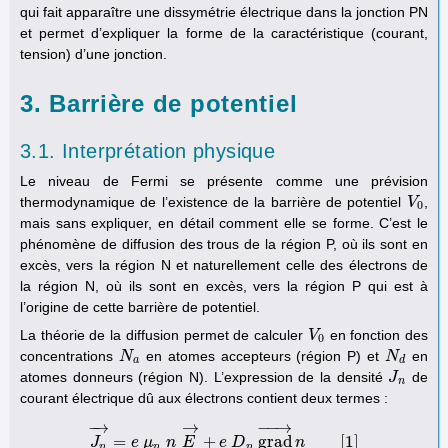
qui fait apparaître une dissymétrie électrique dans la jonction PN
et permet d’expliquer la forme de la caractéristique (courant,
tension) d’une jonction.
3. Barrière de potentiel
3.1. Interprétation physique
Le niveau de Fermi se présente comme une prévision
thermodynamique de l’existence de la barrière de potentiel
,
V
V
0
0
mais sans expliquer, en détail comment elle se forme. C’est le
phénomène de diffusion des trous de la région P, où ils sont en
excès, vers la région N et naturellement celle des électrons de
la région N, où ils sont en excès, vers la région P qui est à
l’origine de cette barrière de potentiel.
La théorie de la diffusion permet de calculer
en fonction des
V
V
0
0
concentrations
en atomes accepteurs (région P) et
en
N
N
a
N
N
d
a
d
atomes donneurs (région N). L’expression de la densité
de
J
J
n
n
courant électrique dû aux électrons contient deux termes :
−
−
→
−
→
→
=
+
g
r
a
d
[
1
]
J
J
n
→
e
μ
=
e
μ
n
n
E
n
E
→
e
+
e
D
D
n
g
r
a
d
→
n
n
[
1
]
n
n
n