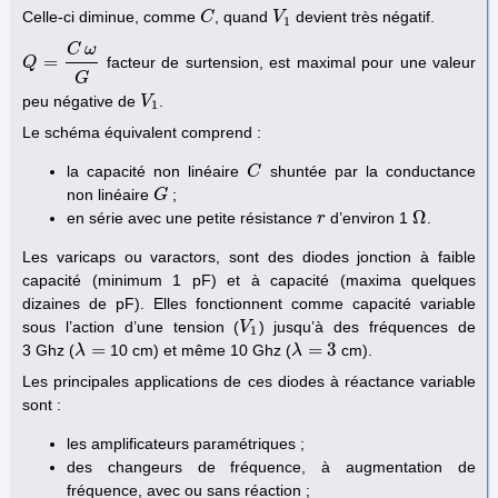
Celle-ci diminue, comme
, quand
devient très négatif.
C
C
V
V
1
1
C
ω
=
facteur de surtension, est maximal pour une valeur
Q
Q
=
C
ω
G
G
peu négative de
.
V
V
1
1
Le schéma équivalent comprend :
la capacité non linéaire
shuntée par la conductance
C
C
non linéaire
;
G
G
Ω
en série avec une petite résistance
d’environ 1
.
r
r
Ω
Les varicaps ou varactors, sont des diodes jonction à faible
capacité (minimum 1 pF) et à capacité (maxima quelques
dizaines de pF). Elles fonctionnent comme capacité variable
sous l’action d’une tension (
) jusqu’à des fréquences de
V
V
1
1
=
=
3
3 Ghz (
10 cm) et même 10 Ghz (
cm).
λ
λ
=
λ
λ
=
3
Les principales applications de ces diodes à réactance variable
sont :
les amplificateurs paramétriques ;
des changeurs de fréquence, à augmentation de
fréquence, avec ou sans réaction ;