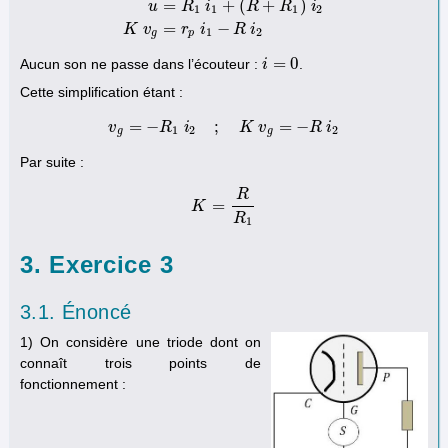
=
+
(
+
)
v
g
=
−
R
1
(
i
1
+
i
2
)
u
=
R
1
i
1
+
(
R
+
R
1
)
i
2
K
v
g
=
r
p
i
1
−
R
i
2
u
R
i
R
R
i
1
1
1
2
=
−
K
v
r
i
R
i
1
2
g
p
=
0
Aucun son ne passe dans l’écouteur :
.
i
i
=
0
Cette simplification étant :
=
−
;
=
−
v
v
R
g
=
−
i
R
1
i
2
;
K
v
K
g
=
v
−
R
i
2
R
i
1
2
2
g
g
Par suite :
R
=
K
K
=
R
R
1
R
1
3. Exercice 3
3.1. Énoncé
1) On considère une triode dont on
connaît trois points de
fonctionnement :