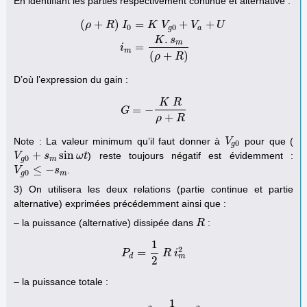
En identifiant les parties respectivement continue et alternative :
(
+
)
=
+
+
ρ
R
I
K
V
V
U
0
0
g
a
.
K
s
(
ρ
+
R
)
I
0
=
K
V
g
0
+
V
a
+
U
i
m
=
K
.
s
m
(
ρ
+
R
)
m
=
i
m
(
+
)
ρ
R
D’où l’expression du gain :
K
R
=
−
G
G
=
−
K
R
ρ
+
R
+
ρ
R
Note : La valeur minimum qu’il faut donner à
pour que (
V
V
g
0
0
g
+
sin
) reste toujours négatif est évidemment :
V
V
g
0
+
s
m
s
sin
ω
t
ω
t
0
g
m
≤
−
.
V
V
g
0
≤
−
s
m
s
0
g
m
3) On utilisera les deux relations (partie continue et partie
alternative) exprimées précédemment ainsi que :
– la puissance (alternative) dissipée dans
:
R
R
1
2
=
P
P
d
=
1
2
R
R
i
m
i
2
m
d
2
– la puissance totale :
1