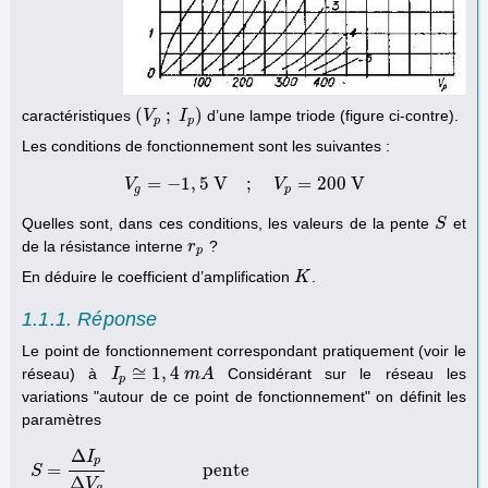
(
;
)
caractéristiques
d’une lampe triode (figure ci-contre).
(
V
V
p
;
I
p
I
)
p
p
Les conditions de fonctionnement sont les suivantes :
=
−
1
,
5
V
;
=
200
V
V
V
g
=
−
1
,
5
V
;
V
p
=
V
200
V
g
p
Quelles sont, dans ces conditions, les valeurs de la pente
et
S
S
de la résistance interne
?
r
r
p
p
En déduire le coefficient d’amplification
.
K
K
1.1.1. Réponse
Le point de fonctionnement correspondant pratiquement (voir le
≅
1
,
4
réseau) à
Considérant sur le réseau les
I
I
p
≅
1
,
4
m
A
m
A
p
variations "autour de ce point de fonctionnement" on définit les
paramètres
Δ
I
p
=
pente
S
Δ
V