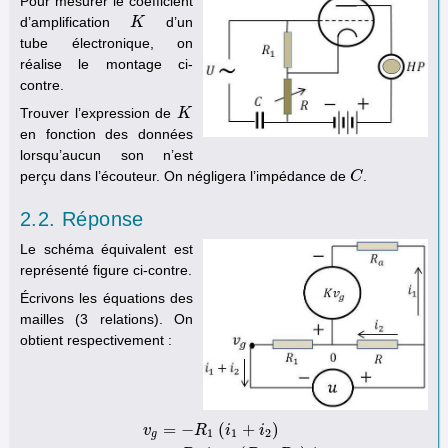
Pour mesurer le coefficient
d’amplification
d’un
K
K
tube électronique, on
réalise le montage ci-
contre.
Trouver l’expression de
K
K
en fonction des données
lorsqu’aucun son n’est
perçu dans l’écouteur. On négligera l’impédance de
.
C
C
2.2. Réponse
Le schéma équivalent est
représenté figure ci-contre.
Écrivons les équations des
mailles (3 relations). On
obtient respectivement :
=
−
(
+
)
v
R
i
i
1
1
2
g