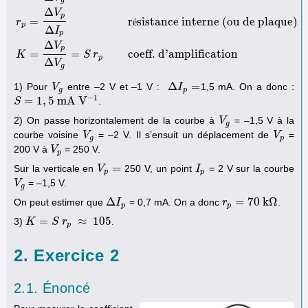
g
Δ
V
p
=
r
sistance interne (ou de plaque)
S
r
=
Δ
I
p
Δ
V
g
pente
r
p
=
Δ
V
p
Δ
I
p
résistance interne (ou de plaque)
é
K
=
Δ
V
p
p
Δ
I
p
Δ
V
p
=
=
coeff. d'amplification
K
S
r
p
Δ
V
g
Δ
=
1) Pour
entre –2 V et –1 V :
1,5 mA. On a donc :
V
V
g
Δ
I
p
I
=
g
p
−
1
=
1
,
5
m
A
V
.
S
S
=
1
,
5
m
A
V
−
1
2) On passe horizontalement de la courbe à
= –1,5 V à la
V
V
g
g
courbe voisine
= –2 V. Il s’ensuit un déplacement de
=
V
V
g
V
V
p
g
p
200 V à
= 250 V.
V
V
p
p
=
Sur la verticale en
250 V, un point
= 2 V sur la courbe
V
V
p
=
I
I
p
p
p
= –1,5 V.
V
V
g
g
Δ
=
70
k
Ω
On peut estimer que
= 0,7 mA. On a donc
.
Δ
I
p
I
r
r
p
=
70
k
Ω
p
p
=
≈
105
3)
.
K
K
=
S
r
p
S
≈
r
105
p
2. Exercice 2
2.1. Énoncé