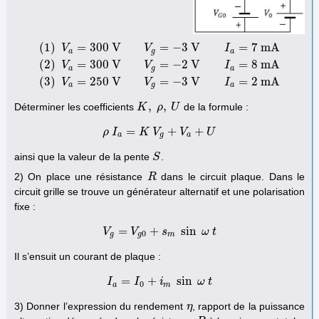
(
1
)
=
300
V
=
−
3
V
=
7
m
A
V
V
I
a
g
a
(
2
)
=
300
V
=
−
2
V
=
8
m
A
(
1
)
V
a
=
300
V
V
g
=
−
3
V
I
a
=
7
m
A
(
2
)
V
a
=
300
V
V
g
=
−
2
V
I
a
=
8
m
A
(
V
V
I
a
g
a
(
3
)
=
250
V
=
−
3
V
=
2
m
A
V
V
I
a
g
a
,
,
Déterminer les coefficients
de la formule :
K
K
,
ρ
,
ρ
U
U
=
+
+
ρ
I
ρ
I
a
K
=
K
V
V
g
+
V
a
V
+
U
U
a
g
a
ainsi que la valeur de la pente
.
S
S
2) On place une résistance
dans le circuit plaque. Dans le
R
R
circuit grille se trouve un générateur alternatif et une polarisation
fixe :
=
+
sin
V
V
g
=
V
V
g
0
+
s
s
m
sin
ω
t
ω
t
0
g
g
m
Il s’ensuit un courant de plaque :
=
+
sin
I
I
a
=
I
I
0
+
i
m
i
sin
ω
t
ω
t
0
a
m
3) Donner l’expression du rendement
, rapport de la puissance
η
η