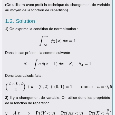
(On utilisera avec profit la technique du changement de variable
au moyen de la fonction de répartition)
1.2. Solution
1)
On exprime la condition de normalisation :
+
∞
∫
(
)
=
1
∫
−
∞
+
f
∞
f
X
x
(
x
)
d
d
x
x
=
1
X
−
∞
Dans le cas présent, la somme suivante :
∫
+
(
−
1
)
+
+
=
1
S
S
1
a
+
δ
∫
a
x
δ
(
x
−
1
)
d
d
x
x
+
S
2
+
S
S
3
=
1
S
1
2
3
Donc tous calculs faits :
2
×
0
,
2
(
)
+
+
(
0
,
2
)
+
(
0
,
1
)
=
1
donc :
=
0
,
5
(
2
a
×
0
,
2
2
)
+
a
+
(
0
,
2
)
+
(
0
,
1
)
=
1
donc :
a
=
0
,
5
a
2
2)
Il y a changement de variable. On utilise donc les propriétés
de la fonction de répartition :
y
=
⇒
Pr
(
<
)
=
Pr
(
<
)
=
Pr
(
<
)
y
A
x
y
=
A
x
⇒
Pr
Y
(
Y
<
y
y
)
=
Pr
(
A
x
<
y
A
)
=
x
Pr
(
X
y
<
y
A
)
X