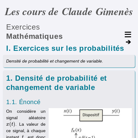
Les cours de Claude Gimenès
Exercices
Mathématiques
I. Exercices sur les probabilités
Densité de probabilité et changement de variable.
1. Densité de probabilité et
changement de variable
1.1. Énoncé
On considère un
signal aléatoire
(
)
. La valeur de
x
x
(
t
)
t
ce signal, à chaque
instant
, est donc
t
t