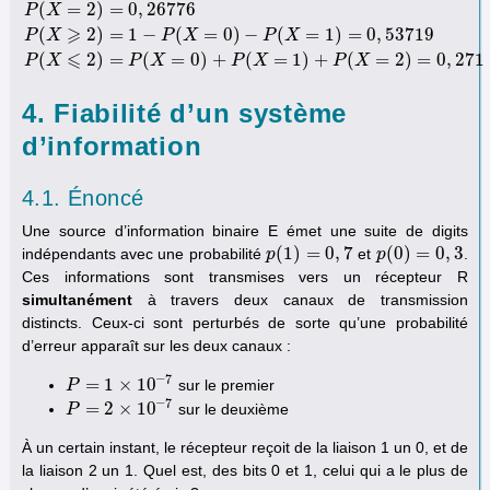
(
=
2
)
=
0
,
26776
P
(
X
=
0
)
=
e
−
1
,
8
=
0
,
16529
P
(
X
=
1
)
=
0
,
29752
P
(
X
=
2
)
=
0
,
26776
P
(
X
⩾
2
)
=
1
−
P
X
⩾
(
2
)
=
1
−
(
=
0
)
−
(
=
1
)
=
0
,
53719
P
X
P
X
P
X
⩽
(
2
)
=
(
=
0
)
+
(
=
1
)
+
(
=
2
)
=
0
,
271
P
X
P
X
P
X
P
X
4. Fiabilité d’un système
d’information
4.1. Énoncé
Une source d’information binaire E émet une suite de digits
(
1
)
=
0
,
7
(
0
)
=
0
,
3
indépendants avec une probabilité
et
.
p
p
(
1
)
=
0
,
7
p
p
(
0
)
=
0
,
3
Ces informations sont transmises vers un récepteur R
simultanément
à travers deux canaux de transmission
distincts. Ceux-ci sont perturbés de sorte qu’une probabilité
d’erreur apparaît sur les deux canaux :
−
7
=
1
×
10
sur le premier
P
P
=
1
×
10
−
7
−
7
=
2
×
10
sur le deuxième
P
P
=
2
×
10
−
7
À un certain instant, le récepteur reçoit de la liaison 1 un 0, et de
la liaison 2 un 1. Quel est, des bits 0 et 1, celui qui a le plus de