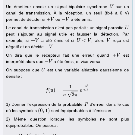
Un émetteur envoie un signal bipolaire synchrone
sur un
V
V
canal de transmission. À la réception, un seuil (fixé à 0 V)
+
−
permet de décider si
ou
a été émis.
+
V
V
−
V
V
Le canal de transmission n’est pas parfait : un signal parasite
U
U
peut s’ajouter au signal utile et fausser la détection. Par
+
<
exemple, si
a été émis et si
, alors
reçu est
+
V
V
U
U
<
V
V
V
V
−
négatif et on décide
.
−
V
V
+
On dira que le récepteur fait une erreur quand
est
+
V
V
−
interprété alors que
a été émis, et vice-versa.
−
V
V
On suppose que
est une variable aléatoire gaussienne de
U
U
densité :
2
1
−
u
(
)
=
2
f
f
(
u
u
)
=
1
σ
2
π
e
−
u
2
2
e
σ
2
−
−
2
σ
√
2
σ
π
1) Donner l’expression de la probabilité
d’erreur dans le cas
P
P
(
0
,
1
)
où les symboles
sont équiprobables à l’émission.
(
0
,
1
)
2) Même question lorsque les symboles ne sont plus
équiprobables. On posera :