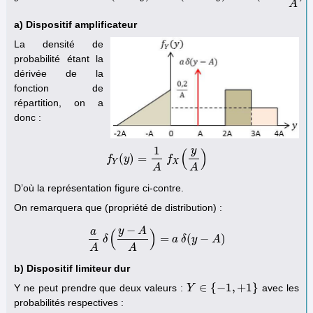
A
a) Dispositif amplificateur
La densité de
probabilité étant la
dérivée de la
fonction de
répartition, on a
donc :
1
y
(
)
(
)
=
f
f
y
Y
(
y
)
=
1
A
f
f
X
(
y
A
)
Y
X
A
A
D’où la représentation figure ci-contre.
On remarquera que (propriété de distribution) :
−
y
A
a
(
)
=
(
−
)
δ
a
A
δ
(
y
−
A
A
)
=
a
a
δ
(
δ
y
−
y
A
)
A
A
A
b) Dispositif limiteur dur
∈
{
−
1
,
+
1
}
Y ne peut prendre que deux valeurs :
avec les
Y
Y
∈
{
−
1
,
+
1
}
probabilités respectives :