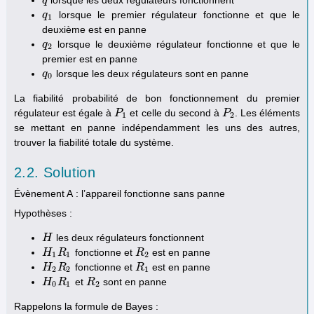
q
q
lorsque le premier régulateur fonctionne et que le
q
q
1
1
deuxième est en panne
lorsque le deuxième régulateur fonctionne et que le
q
q
2
2
premier est en panne
lorsque les deux régulateurs sont en panne
q
q
0
0
La fiabilité probabilité de bon fonctionnement du premier
régulateur est égale à
et celle du second à
. Les éléments
P
P
1
P
P
2
1
2
se mettant en panne indépendamment les uns des autres,
trouver la fiabilité totale du système.
2.2. Solution
Évènement A : l’appareil fonctionne sans panne
Hypothèses :
les deux régulateurs fonctionnent
H
H
fonctionne et
est en panne
H
H
1
R
R
1
R
R
2
1
1
2
fonctionne et
est en panne
H
H
2
R
R
2
R
R
1
2
2
1
et
sont en panne
H
H
0
R
R
1
R
R
2
0
1
2
Rappelons la formule de Bayes :