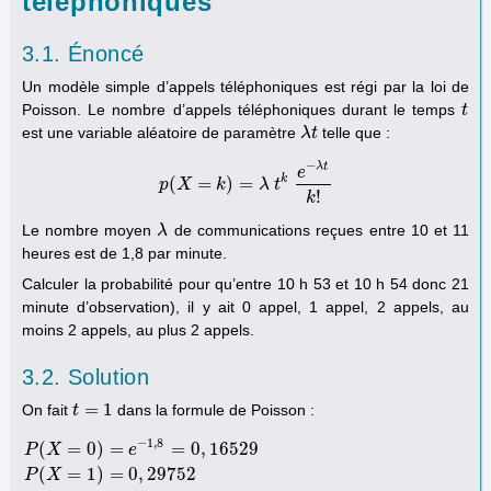
téléphoniques
3.1. Énoncé
Un modèle simple d’appels téléphoniques est régi par la loi de
Poisson. Le nombre d’appels téléphoniques durant le temps
t
t
est une variable aléatoire de paramètre
telle que :
λ
λ
t
t
−
λ
t
e
k
(
=
)
=
p
X
p
(
X
=
k
k
)
=
λ
t
k
λ
e
t
−
λ
t
k
!
!
k
Le nombre moyen
de communications reçues entre 10 et 11
λ
λ
heures est de 1,8 par minute.
Calculer la probabilité pour qu’entre 10 h 53 et 10 h 54 donc 21
minute d’observation), il y ait 0 appel, 1 appel, 2 appels, au
moins 2 appels, au plus 2 appels.
3.2. Solution
=
1
On fait
dans la formule de Poisson :
t
t
=
1
−
1
,
8
(
=
0
)
=
=
0
,
16529
P
X
e
(
=
1
)
=
0
,
29752
P
X