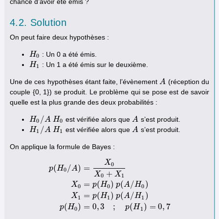
chance d’avoir été émis ?
4.2. Solution
On peut faire deux hypothèses :
: Un 0 a été émis.
H
H
0
0
: Un 1 a été émis sur le deuxième.
H
H
1
1
Une de ces hypothèses étant faite, l’évènement
(réception du
A
A
couple {0, 1}) se produit. Le problème qui se pose est de savoir
quelle est la plus grande des deux probabilités :
/
est vérifiée alors que
s’est produit.
H
H
0
/
A
A
H
H
0
A
A
0
0
/
est vérifiée alors que
s’est produit.
H
H
1
/
A
A
H
H
1
A
A
1
1
On applique la formule de Bayes :
X
0
(
/
)
=
p
H
A
0
+
X
X
0
1
=
(
)
(
/
)
X
p
H
p
A
H
p
(
H
0
/
A
)
=
X
0
X
0
+
X
1
X
0
=
p
(
H
0
)
p
(
A
/
H
0
)
X
1
=
p
(
H
1
)
p
(
A
/
H
1
)
0
0
0
=
(
)
(
/
)
X
p
H
p
A
H
1
1
1
(
)
=
0
,
3
;
(
)
=
0
,
7
p
H
p
H
0
1