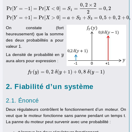
0
,
2
×
2
Pr
[
=
−
1
]
=
Pr
[
<
0
]
=
=
=
0
,
2
Y
X
S
1
2
Pr
[
Y
=
−
1
]
=
Pr
[
X
<
0
]
=
S
1
=
0
,
2
×
2
2
=
0
,
2
Pr
[
Y
=
+
1
]
=
Pr
[
X
>
0
]
=
a
+
S
2
+
S
3
=
0
,
5
+
Pr
[
=
+
1
]
=
Pr
[
>
0
]
=
+
+
=
0
,
5
+
0
,
2
+
0
,
Y
X
a
S
S
2
3
On constate (fort
heureusement) que la somme
des deux probabilités a pour
valeur 1.
La densité de probabilité en
y
y
aura alors pour expression :
(
)
=
0
,
2
(
+
1
)
+
0
,
8
(
−
1
)
f
y
f
Y
(
y
)
=
0
,
δ
2
δ
y
(
y
+
1
)
+
0
,
8
δ
(
y
−
δ
1
)
y
Y
2. Fiabilité d’un système
2.1. Énoncé
Deux régulateurs contrôlent le fonctionnement d’un moteur. On
veut que le moteur fonctionne sans panne pendant un temps t.
La panne du moteur peut survenir avec une probabilité :
lorsque les deux régulateurs fonctionnent