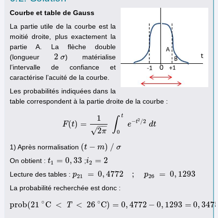
Courbe et table de Gauss
La partie utile de la courbe est la
moitié droite, plus exactement la
partie A. La flèche double
2
(longueur
) matérialise
2
σ
σ
l’intervalle de confiance et
caractérise l’acuité de la courbe.
Les probabilités indiquées dans la
table correspondent à la partie droite de la courbe :
t
1
∫
2
−
/
2
t
(
)
=
F
t
F
(
t
)
=
1
2
π
∫
0
t
e
−
t
2
e
/
2
d
t
d
t
−
−
√
2
π
0
(
−
)
/
1) Après normalisation
(
t
t
−
m
)
m
/
σ
σ
=
0
,
33
=
2
On obtient :
;
t
t
1
=
0
,
33
i
i
2
=
2
1
2
=
0
,
4772
;
=
0
,
1293
Lecture des tables :
p
p
21
=
0
,
4772
;
p
26
=
0
,
1293
p
21
26
La probabilité recherchée est donc :
∘
∘
p
r
o
b
(
21
C
<
<
26
C
)
=
0
,
4772
−
0
,
1293
=
0
,
347
T
p
r
o
b
(
21
∘
C
<
T
<
26
∘
C
)
=
0
,
4772
−
0
,
1293
=
0
,
3475