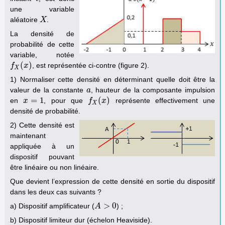
une variable
aléatoire
.
X
X
La densité de
probabilité de cette
variable, notée
(
)
, est représentée ci-contre (figure 2).
f
f
X
(
x
)
x
X
1) Normaliser cette densité en déterminant quelle doit être la
valeur de la constante
, hauteur de la composante impulsion
a
a
=
1
(
)
en
, pour que
représente effectivement une
x
x
=
1
f
f
X
(
x
)
x
X
densité de probabilité.
2) Cette densité est
maintenant
appliquée à un
dispositif pouvant
être linéaire ou non linéaire.
Que devient l’expression de cette densité en sortie du dispositif
dans les deux cas suivants ?
>
0
a) Dispositif amplificateur (
) ;
A
A
>
0
b) Dispositif limiteur dur (échelon Heaviside).