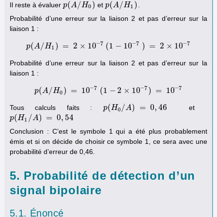
(
/
)
(
/
)
Il reste à évaluer
et
.
p
p
(
A
A
/
H
0
H
)
p
p
(
A
A
/
H
1
H
)
0
1
Probabilité d’une erreur sur la liaison 2 et pas d’erreur sur la
liaison 1 :
−
7
−
7
−
7
(
/
)
=
2
×
10
(
1
−
10
)
=
2
×
10
p
A
H
p
(
A
/
H
1
)
=
2
×
10
−
7
(
1
−
10
−
7
)
=
2
×
10
−
7
1
Probabilité d’une erreur sur la liaison 2 et pas d’erreur sur la
liaison 1 :
−
7
−
7
−
7
(
/
)
=
10
(
1
−
2
×
10
)
=
10
p
A
H
p
(
A
/
H
0
)
=
10
−
7
(
1
−
2
×
10
−
7
)
=
10
−
7
0
(
/
)
=
0
,
46
Tous calculs faits :
et
p
p
(
H
H
0
/
A
)
A
=
0
,
46
0
(
/
)
=
0
,
54
p
p
(
H
H
1
/
A
)
A
=
0
,
54
1
Conclusion : C’est le symbole 1 qui a été plus probablement
émis et si on décide de choisir ce symbole 1, ce sera avec une
probabilité d’erreur de 0,46.
5. Probabilité de détection d’un
signal bipolaire
5.1. Énoncé