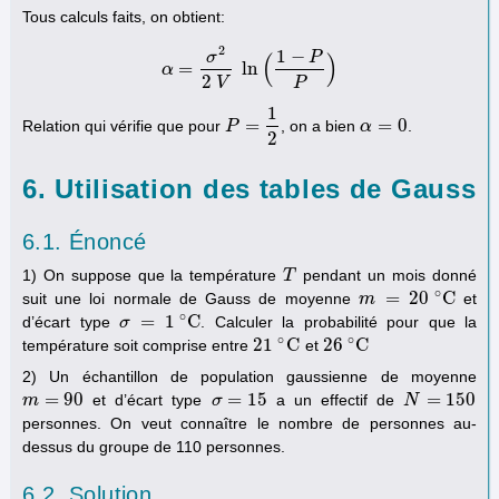
Tous calculs faits, on obtient:
2
1
−
σ
P
(
)
=
ln
α
α
=
σ
2
2
V
ln
(
1
−
P
P
)
2
V
P
1
=
=
0
Relation qui vérifie que pour
, on a bien
.
P
P
=
1
2
α
α
=
0
2
6. Utilisation des tables de Gauss
6.1. Énoncé
1) On suppose que la température
pendant un mois donné
T
T
∘
=
20
C
suit une loi normale de Gauss de moyenne
et
m
m
=
20
∘
C
∘
=
1
C
d’écart type
. Calculer la probabilité pour que la
σ
σ
=
1
∘
C
∘
∘
21
C
26
C
température soit comprise entre
et
21
∘
C
26
∘
C
2) Un échantillon de population gaussienne de moyenne
=
90
=
15
=
150
et d’écart type
a un effectif de
m
m
=
90
σ
σ
=
15
N
N
=
150
personnes. On veut connaître le nombre de personnes au-
dessus du groupe de 110 personnes.
6.2. Solution