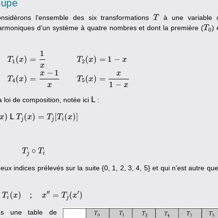
oupe
nsidèrons l’ensemble des six transformations
à une variable 
T
T
harmoniques d’un système à quatre nombres et dont la première (
) 
T
T
0
0
1
(
)
=
(
)
=
1
−
T
x
T
x
x
1
2
x
(
x
)
=
1
−
x
T
3
(
x
)
=
1
1
−
x
T
4
(
x
)
=
x
−
1
x
T
5
(
x
)
=
x
1
−
x
−
1
x
x
(
)
=
(
)
=
T
x
T
x
4
5
1
−
x
x
 loi de composition, notée ici
L
:
L
)
(
)
=
[
(
)
]
L
x
T
i
(
x
)
T
L
T
x
j
(
x
)
=
T
j
T
[
T
i
(
T
x
)
]
x
j
j
i
∘
T
T
j
∘
T
T
i
j
i
 indices prélevés sur la suite {0, 1, 2, 3, 4, 5} et qui n’est autre que
′′
′
(
)
;
=
(
)
T
x
′
x
=
T
i
(
x
)
;
x
″
=
x
T
j
(
x
′
)
T
x
i
j
ans une table de