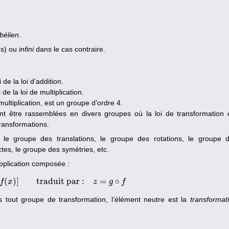
bélien
.
s) ou
infini
dans le cas contraire.
e la loi d’addition.
e la loi de multiplication.
e multiplication, est un groupe d’ordre 4.
nt être rassemblées en divers groupes où la loi de transformation 
ransformations.
le groupe des translations, le groupe des rotations, le groupe 
tes, le groupe des symétries, etc.
application composée :
(
)
]
traduit par :
=
∘
f
z
(
x
x
)
=
g
[
f
(
x
)
]
traduit par :
z
=
g
∘
f
z
g
f
out groupe de transformation, l’élément neutre est la
transformat