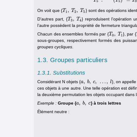
T
T
T
5
5
0
,
,
On voit que {
} sont des opérations iden
T
T
1
,
T
T
2
,
T
T
5
1
2
5
,
D’autres part, {
} reproduisent l’opération u
T
T
3
,
T
T
4
3
4
l’autre possèdent la propriété de fermeture triangula
,
Chacun des ensembles formés par {
}, par {
T
T
0
,
T
T
1
0
1
sous-groupes, respectivement formés des puiss
groupes cycliques
.
1.3. Groupes particuliers
1.3.1. Substitutions
,
,
,
…
,
Considérant N objets {
}, on appell
a
a
,
b
b
,
c
,
c
…
,
l
l
ces objets à une autre. Une telle opération est déf
la deuxième permutation les objets occupant dans l
,
,
Exemple :
Groupe {
} à trois lettres
a
a
,
b
b
,
c
c
Élément neutre :