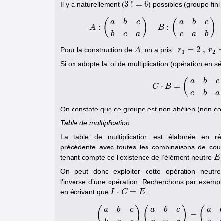
3
!
=
6
Il y a naturellement (
) possibles (groupe fini
3
!
=
6
(
)
(
)
a
b
c
a
b
c
:
:
A
B
A
:
(
a
b
c
b
c
a
)
B
:
(
a
b
b
c
a
c
a
b
=
2
,
Pour la construction de
, on a pris :
A
A
r
r
1
=
2
,
r
2
=
3
r
,
r
1
2
Si on adopte la loi de multiplication (opération en s
(
a
b
c
⋅
=
C
B
C
⋅
B
=
(
c
b
a
On constate que ce groupe est non abélien (non c
Table de multiplication
La table de multiplication est élaborée en rép
précédente avec toutes les combinaisons de coup
tenant compte de l’existence de l’élément neutre
E
E
On peut donc exploiter cette opération neutr
l’inverse d’une opération. Recherchons par exem
⋅
=
en écrivant que
:
I
I
⋅
C
=
C
E
E
(
)
(
)
(
a
b
c
a
b
c
a
=
(
a
b
c
b
a
c
)
(
a
b
c
x
y
z
)
=
(
a
b
c
a
b
c
)