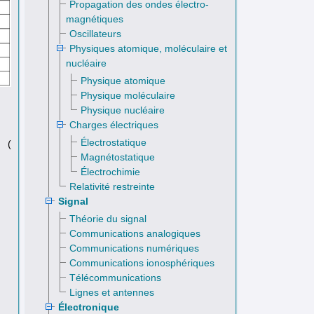
Propagation des ondes électro­
magnétiques
Oscillateurs
Physiques atomique, moléculaire et
nucléaire
Physique atomique
Physique moléculaire
Physique nucléaire
Charges électriques
Électrostatique
r (
Magnétostatique
Électrochimie
Relativité restreinte
Signal
Théorie du signal
Communications analogiques
Communications numériques
Communications ionosphériques
4
=
T
3
…
T
4
:
(
T
4
)
2
=
T
3
(
T
4
)
3
=
T
0
(
T
4
)
4
=
T
4
…
T
5
:
(
T
5
)
2
=
T
0
(
T
5
)
3
=
T
5
…
Télécommunications
Lignes et antennes
Électronique