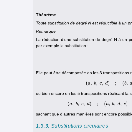
Théorème
Toute substitution de degré N est réductible à un pr
Remarque
La réduction d’une substitution de degré N à un p
par exemple la substitution :
Elle peut être décomposée en les 3 transpositions ré
(
,
,
,
)
;
(
,
a
b
c
d
(
a
,
b
,
c
b
,
d
)
ou bien encore en les 5 transpositions réalisant la su
(
,
,
,
)
;
(
,
,
,
)
a
b
c
d
(
a
,
a
b
,
b
c
,
d
d
)
;
(
c
a
,
b
sachant que d’autres manières sont encore possibl
1.3.3. Substitutions circulaires