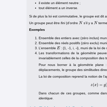
il existe un élément neutre ;
tout élément a un inverse.
Si de plus la loi est commutative, le groupe est dit
a
Un groupe peut être
fini
(d’ordre
s’il y a
terme
N
N
N
N
Exemples
Ensemble des entiers avec (zéro inclus) muni d
Ensemble des réels positifs (zéro exclu) muni d
L’ensemble
: {1, -1, i, -i}, muni de la loi d
E
E
Les transformations de la géométrie peuve
invariablement celles de la
composition
des t
Pour nous borner à la géométrie plane : 
déplacements, le groupe des similitudes direc
La loi de composition reprend la notion de l’
(
)
=
[
z
x
g
Dans chacun de ces groupes, comme dans t
identique
.