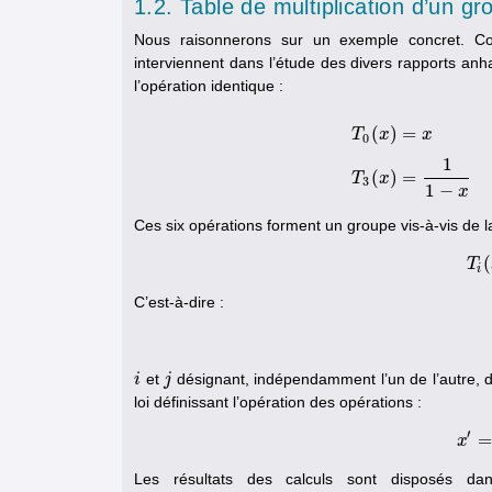
1.2. Table de multiplication d’un gr
Nous raisonnerons sur un exemple concret. Co
interviennent dans l’étude des divers rapports an
l’opération identique :
(
)
=
T
x
x
0
T
0
(
x
)
=
x
T
1
(
x
)
=
1
x
T
2
1
(
)
=
T
x
3
1
−
x
Ces six opérations forment un groupe vis-à-vis de la
(
T
i
C’est-à-dire :
et
désignant, indépendamment l’un de l’autre, deux
i
i
j
j
loi définissant l’opération des opérations :
′
=
x
Les résultats des calculs sont disposés d