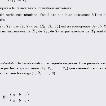
T
T
5
5
tiques à leurs inverses ou opérations
involutives
.
nité après trois itérations, c’est-à-dire que leurs puissances à l’une e
ire.
,
,
,
,
}, par{
}, par {
} est un sous-groupe de {
}. 
T
T
0
,
T
T
2
T
T
0
,
T
T
3
T
T
0
,
T
T
3
,
T
T
4
T
T
0
2
0
3
0
3
4
ances successives de
, de
, de
et par exemple de
sont 
T
T
1
T
T
2
T
T
5
T
T
3
1
2
5
3
e
substitution
la transformation par laquelle on passe d’une permutation
,
,
…
,
inie par les rangs nouveaux (
) que viennent prendre d
r
r
1
,
r
2
r
,
…
,
r
n
r
1
2
n
1
,
2
,
…
,
a première les rangs (
).
1
,
2
,
…
,
n
n
(
)
a
b
c
:
E
E
:
(
a
b
c
a
b
c
)
a
b
c