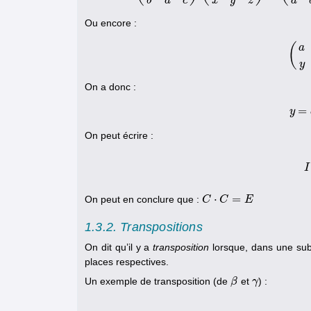
x
y
z
b
a
c
a
Ou encore :
(
a
y
On a donc :
=
y
On peut écrire :
I
⋅
=
On peut en conclure que :
C
C
⋅
C
=
C
E
E
1.3.2. Transpositions
On dit qu’il y a
transposition
lorsque, dans une subs
places respectives.
Un exemple de transposition (de
et
) :
β
β
γ
γ