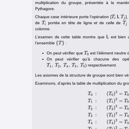
multiplication du groupe, présentée à la maniè
Pythagore.
Chaque case intérieure porte l’opération [
L
],
T
T
i
L
T
T
j
i
j
de
portée en tête de ligne et de celle de
T
T
i
T
T
j
i
j
colonne.
L’examen de cette table montre que
L
est bien u
L
{
}
l’ensemble
:
{
T
T
}
On peut vérifier que
est l’élément neutre d
T
T
0
0
On peut vérifier qu’à chacune des opér
,
,
,
,
) respectivement.
T
T
1
,
T
T
2
,
T
T
4
,
T
3
T
,
T
5
T
1
2
4
3
5
Les axiomes de la structure de groupe sont bien vér
Examinons, d’après la table de multiplication du gr
2
:
(
)
=
T
T
T
0
0
0
2
:
(
)
=
T
T
T
1
1
0
2
:
(
)
=
T
T
T
2
2
0
T
0
:
(
T
0
)
2
=
T
0
…
T
1
:
(
T
1
2
:
(
)
=
T
T
T
3
3
4
2
:
(
)
=
T
T
T
4
4
3
2
:
(
)
=