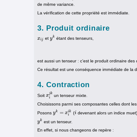
de même variance.
La vérification de cette propriété est immédiate.
3. Produit ordinaire
k
et
étant des tenseurs,
x
x
i
j
y
y
k
i
j
est aussi un tenseur : c’est le produit ordinaire des
Ce résultat est une conséquence immédiate de la dé
4. Contraction
j
k
Soit
un tenseur mixte.
x
x
i
j
k
i
Choisissons parmi ses composantes celles dont les
k
i
k
=
Posons
(
devenant alors un indice muet)
y
y
k
=
x
i
i
k
x
i
i
i
k
est un tenseur.
y
y
k
En effet, si nous changeons de repère :