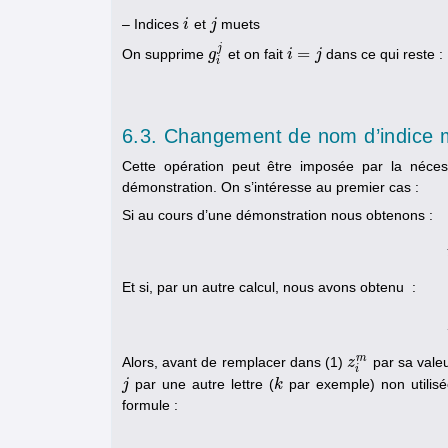
– Indices
et
muets
i
i
j
j
j
=
On supprime
et on fait
dans ce qui reste :
g
g
i
j
i
i
=
j
j
i
6.3. Changement de nom d’indice 
Cette opération peut être imposée par la néces
démonstration. On s’intéresse au premier cas :
Si au cours d’une démonstration nous obtenons :
Et si, par un autre calcul, nous avons obtenu :
m
Alors, avant de remplacer dans (1)
par sa valeu
z
z
i
m
i
par une autre lettre (
par exemple) non utilisée
j
j
k
k
formule :