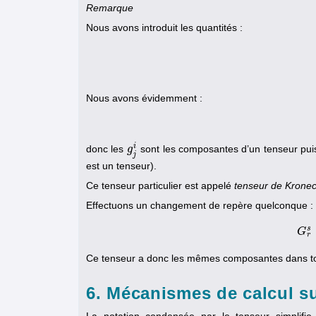
Remarque
Nous avons introduit les quantités :
Nous avons évidemment :
i
donc les
sont les composantes d’un tenseur puis
g
g
j
i
j
est un tenseur).
Ce tenseur particulier est appelé
tenseur de Krone
Effectuons un changement de repère quelconque :
s
G
G
r
Ce tenseur a donc les mêmes composantes dans tout 
6. Mécanismes de calcul su
La notation condensée par le tenseur simplifie l