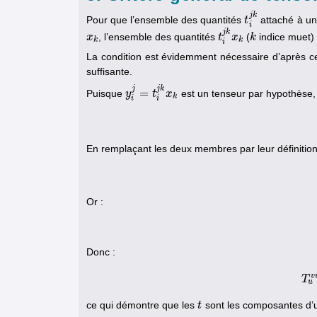
j
k
Pour que l’ensemble des quantités
attaché à un r
t
t
i
j
k
i
j
k
, l’ensemble des quantités
(
indice muet) 
x
x
k
t
t
i
j
k
x
x
k
k
k
k
k
i
La condition est évidemment nécessaire d’après ce
suffisante.
j
j
k
=
Puisque
est un tenseur par hypothèse, 
y
y
i
j
=
t
i
j
k
x
t
k
x
k
i
i
En remplaçant les deux membres par leur définition
Or :
Donc :
v
T
T
u
u
ce qui démontre que les
sont les composantes d’u
t
t