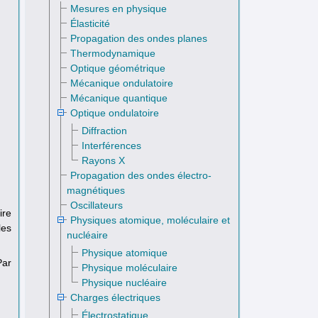
Mesures en physique
Élasticité
Propagation des ondes planes
Thermodynamique
Optique géométrique
Mécanique ondulatoire
Mécanique quantique
Optique ondulatoire
Diffraction
Interférences
Rayons X
Propagation des ondes électro­
magnétiques
Oscillateurs
ire
Physiques atomique, moléculaire et
les
nucléaire
Physique atomique
Par
Physique moléculaire
Physique nucléaire
Charges électriques
Électrostatique