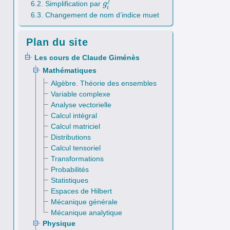
j
6.2. Simplification par
g
g
i
j
i
6.3. Changement de nom d’indice muet
Plan du site
Les cours de Claude Giménès
Mathématiques
Algèbre. Théorie des ensembles
Variable complexe
Analyse vectorielle
Calcul intégral
Calcul matriciel
Distributions
Calcul tensoriel
Transformations
Probabilités
Statistiques
Espaces de Hilbert
Mécanique générale
Mécanique analytique
Physique