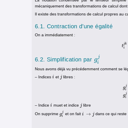
mécaniquement des transformations de calcul dont on 
Il existe des transformations de calcul propres au ca
6.1. Contraction d’une égalité
On a immédiatement :
j
k
t
i
j
6.2. Simplification par
g
g
i
j
i
Nous avons déjà vu précédemment comment se légiti
– Indices
et
libres :
i
i
j
j
j
g
i
g
j
g
i
– Indice
muet et indice
libre
i
i
j
j
j
→
On supprime
et on fait
dans ce qui reste 
g
g
i
j
i
i
→
j
j
i