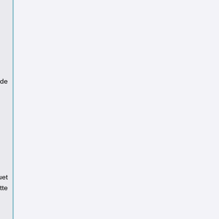
 de
uet
tte