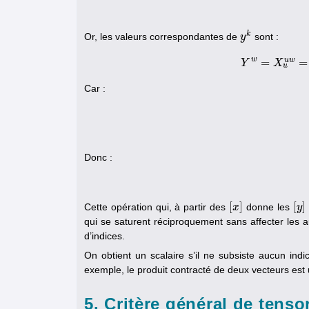
k
Or, les valeurs correspondantes de
sont :
y
y
k
w
u
w
=
=
Y
Y
w
=
X
X
u
u
w
=
a
u
Car :
Donc :
[
]
[
]
Cette opération qui, à partir des
donne les
[
x
x
]
[
y
y
]
qui se saturent réciproquement sans affecter les 
d’indices.
On obtient un scalaire s’il ne subsiste aucun indi
exemple, le produit contracté de deux vecteurs est 
5. Critère général de tensor