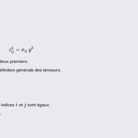
k
k
=
z
z
i
j
k
=
x
x
i
j
y
k
y
i
j
i
j
 deux premiers.
finition générale des tenseurs.
 indices
et
sont égaux.
i
i
j
j
.