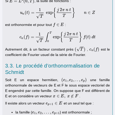
=
(
0
,
)
Si
, la suite de fonctions :
E
E
=
L
2
(
L
0
,
T
)
T
2
1
{
}
j
π
n
t
(
)
=
exp
∈
u
t
u
n
(
t
)
=
1
T
exp
{
j
2
π
n
t
T
}
n
∈
Z
n
Z
−
−
n
√
T
T
∈
est orthonormée et pour tout
:
f
f
∈
E
E
T
2
1
{
}
j
π
n
t
∫
(
)
=
exp
(
)
c
f
c
n
(
f
)
=
1
T
∫
0
T
exp
{
j
2
π
n
t
T
}
f
(
t
)
d
t
f
t
d
t
−
−
n
√
T
T
0
−
−
√
(
)
(
)
Autrement dit, à un facteur constant près
,
est le
(
T
)
T
c
c
n
(
f
f
)
n
coefficient de Fourier usuel de la série de Fourier.
3.3. Le procédé d’orthonormalisation de
Schmidt
(
,
,
.
.
,
)
Soit E un espace hermitien,
une famille
(
e
e
1
,
e
e
2
,
.
.
,
e
p
)
e
1
2
p
orthonormale de vecteurs de E et F le sous espace vectoriel de
E engendré par cette famille. On suppose que F est différent de
∈
,
∉
E et on considère un vecteur
.
x
x
∈
E
,
E
x
∉
F
x
F
∈
Il existe alors un vecteur
et un seul tel que :
e
e
p
+
1
∈
E
E
+
1
p
,
,
.
.
.
,
la famille (
) est orthonormale ;
e
e
1
,
e
e
2
,
.
.
.
,
e
p
+
e
1
1
2
+
1
p