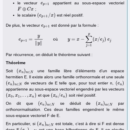
le vecteur
appartient au sous-espace vectoriel
e
e
p
+
1
+
1
p
⊕
;
F
F
⊕
C
x
C
x
(
/
)
le scalaire
est réel positif.
(
e
e
p
+
1
/
x
x
)
+
1
p
De plus, le vecteur
est donné par la formule :
e
e
p
+
1
+
1
p
p
y
∑
=
o
=
−
(
/
)
e
e
p
+
1
=
y
‖
y
‖
où
ù
y
=
x
−
y
∑
j
=
1
x
p
(
x
/
e
j
)
e
j
x
e
e
+
1
p
j
j
∥
∥
y
=
1
j
Par récurrence, on déduit le théorème suivant :
Théorème
(
)
Soit
une famille libre d’éléments d’un espace
(
x
x
n
)
n
∈
N
∈
n
n
N
hermitien E. Il existe alors une famille orthonormale et une seule
(
)
(
)
de vecteurs de E telle que, pour tout entier n,
(
e
e
n
)
n
∈
N
(
e
e
n
)
∈
n
n
N
n
appartienne au sous-espace vectoriel engendré par les vecteurs
(
,
,
.
.
,
)
(
/
)
et que
soit réel positif.
(
x
x
0
,
x
1
x
,
.
.
,
x
n
)
x
(
x
x
n
/
e
n
e
)
0
1
n
n
n
(
)
(
)
On dit que
se déduit de
par
(
e
e
n
)
n
∈
N
(
x
x
n
)
n
∈
N
∈
∈
n
n
N
n
n
N
orthonormalisation
. Ces deux familles engendrent le même
sous-espace vectoriel F de E.
(
)
En particulier, si
est totale, c’est à dire si F est dense
(
x
x
n
)
n
∈
N
∈
n
n
N
(
)
dans E,
est une base hilbertienne de E. Il en résulte
(
e
e
n
)
n
∈
N