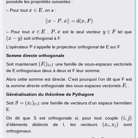
possède les propriétés suivantes :
∈
– Pour tout
, on a :
x
x
∈
E
E
∥
−
.
∥
=
(
,
)
x
‖
x
P
−
P
.
x
x
‖
=
d
(
x
d
,
F
x
)
F
∈
.
∈
– Pour tout
,
est le seul vecteur
tel que
x
x
∈
E
E
P
P
.
x
x
y
y
∈
F
F
(
−
)
soit orthogonal à F.
(
x
x
−
y
)
y
L’opérateur P s’appelle le
projecteur orthogonal
de E sur F.
Somme directe orthogonale
(
)
Soit maintenant
une famille de sous-espaces vectoriels
(
F
F
i
)
i
∈
I
∈
i
i
I
de E orthogonaux deux à deux et F leur somme.
Alors cette somme est directe. C’est pourquoi l’on dit que F est
la
somme directe orthogonale
des sous-espaces vectoriels
.
F
F
i
i
Généralisation du théorème de Pythagore
=
(
)
Soit
une famille de vecteurs d’un espace hermitien
S
S
=
(
x
i
)
i
x
∈
I
∈
i
i
I
E.
(
,
)
On dit que S est orthogonale si, pour tout couple
(
i
i
,
j
)
j
(
,
)
d’éléments distincts de I, les vecteurs
sont
(
x
x
i
,
x
j
)
x
i
j
orthogonaux.