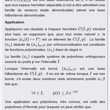
∈
n
n
N
que tout espace hermitien séparable (c’est-à-dire admettant une
famille de vecteurs totale dénombrable) admet une base
hilbertienne dénombrable.
Application
(
,
)
Appliquons ces résultats à l’espace hermitien
introduit
C
C
(
I
,
I
p
)
p
plus haut, en supposant que, pour tout entier naturel n, la
n
[
(
)
↦
]
(
,
)
fonction
est un élément de
. La famille
[
x
x
n
(
t
)
t
↦
t
n
]
t
C
C
(
I
,
I
p
)
p
n
(
)
(
)
déduite de
par orthonormalisation est constituée
(
e
e
n
)
(
x
x
n
)
n
∈
N
∈
n
n
n
N
(
)
de fonctions polynômiales,
étant de degré
.
(
e
e
n
)
n
n
n
(
)
La famille
s’appelle
système de polynômes orthogonaux
(
e
e
n
)
n
associé au poids
sur l’intervalle
.
p
p
I
I
(
)
Lorsque l’intervalle est borné,
est une base
(
x
x
n
)
n
∈
N
∈
n
n
N
(
,
)
hilbertienne de
. Il en est de même lorsque
est non
C
C
(
I
,
I
p
)
p
I
I
,
borné, s’il existe deux nombres réels strictement positifs
α
α
,
β
β
tels que :
−
|
|
α
t
∀
∈
,
(
)
≤
t
I
∀
t
∈
I
,
p
(
t
p
)
≤
β
t
e
−
α
β
|
t
|
e
Une application aux polynômes, très connue, est celle des
polynômes d’Hermite
pour lesquels on peut vérifier que :