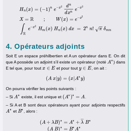
n
d
2
2
−
−
n
x
x
(
)
=
(
−
1
)
H
x
e
e
n
n
d
x
2
−
R
x
=
;
(
)
=
H
n
(
x
)
=
(
−
1
)
n
e
−
x
2
d
n
d
x
n
e
−
x
2
X
=
R
;
W
(
x
)
=
e
−
x
2
∫
R
e
−
x
2
H
m
(
x
)
X
W
x
e
∫
−
−
2
−
x
n
(
)
(
)
=
2
!
√
e
H
x
H
x
d
x
n
π
δ
m
n
m
n
R
4. Opérateurs adjoints
Soit E un espace préhilbertien et A un opérateur dans E. On dit
∗
que A possède un adjoint s’il existe un opérateur (noté
) dans
A
A
∗
∈
∈
E tel que, pour tout
et pour tout
, on ait :
x
x
∈
E
E
y
y
∈
E
E
∗
(
|
)
=
(
|
)
A
(
A
x
x
y
|
y
)
=
(
x
|
A
x
∗
A
y
)
y
On pourra vérifier les points suivants :
∗
∗
∗
(
)
=
– Si
existe, il est unique et
.
A
A
∗
(
A
A
∗
)
∗
=
A
A
– Si A et B sont deux opérateurs ayant pour adjoints respectifs
∗
∗
et
, alors :
A
A
∗
B
B
∗
¯
¯
¯
∗
∗
∗
(
+
)
=
+
A
λ
B
A
λ
B
(
A
+
λ
B
)
∗
=
A
∗
+
λ
¯
B
∗
(
A
B
)
∗
=
B
∗
A
∗
∗
∗
∗
(
)
=
A
B
B
A