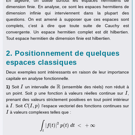
En algèbre, on utilise surtout les espaces hermitiens de
dimension finie. En analyse, ce sont les espaces hermitiens de
dimension infinie qui interviennent dans la plupart des
questions. On est amené à supposer que ces espaces sont
complets, c’est à dire que toute suite de Cauchy est
convergente. Un espace hermitien complet est dit hilbertien.
Tout espace hermitien de dimension finie est hilbertien.
2. Positionnement de quelques
espaces classiques
Deux exemples sont intéressants en raison de leur importance
capitale en analyse fonctionnelle.
R
1)
Soit
un intervalle de
(ensemble des réels) non réduit à
I
I
R
un point. Soit p une fonction à valeurs réelles continue sur
,
I
I
prenant des valeurs strictement positives en tout point intérieur
(
,
)
à
. Soit
l’espace vectoriel des fonctions continues sur
I
I
C
C
(
I
,
I
p
)
p
à valeurs complexes telles que :
I
I
∫
2
|
(
)
|
(
)
<
+
∞
f
∫
t
t
|
f
(
t
)
|
2
p
p
t
(
t
)
d
d
t
t
<
+
∞
t