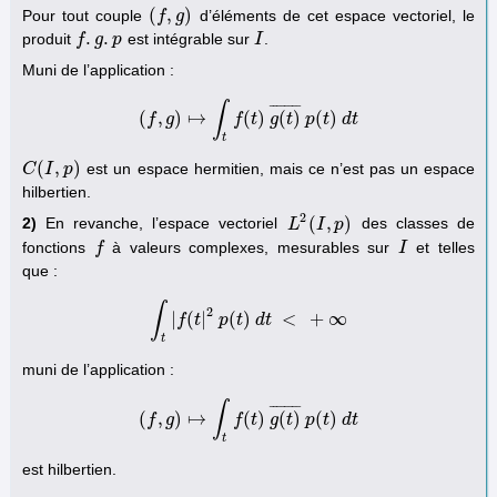
(
,
)
Pour tout couple
d’éléments de cet espace vectoriel, le
(
f
f
,
g
)
g
.
.
produit
est intégrable sur
.
f
f
.
g
.
g
p
p
I
I
Muni de l’application :
∫
¯
¯
¯
¯
¯
¯
¯
¯
(
,
)
↦
(
)
(
)
(
)
f
g
(
f
,
g
)
↦
∫
t
f
(
t
f
)
g
t
(
t
)
g
¯
p
t
(
t
)
p
d
t
t
d
t
t
(
,
)
est un espace hermitien, mais ce n’est pas un espace
C
C
(
I
,
I
p
)
p
hilbertien.
2
(
,
)
2)
En revanche, l’espace vectoriel
des classes de
L
L
2
(
I
,
I
p
)
p
fonctions
à valeurs complexes, mesurables sur
et telles
f
f
I
I
que :
∫
2
|
(
|
(
)
<
+
∞
f
∫
t
t
|
f
(
t
|
2
p
p
t
(
t
)
d
d
t
t
<
+
∞
t
muni de l’application :
∫
¯
¯
¯
¯
¯
¯
¯
¯
(
,
)
↦
(
)
(
)
(
)
f
g
(
f
,
g
)
↦
∫
t
f
(
t
f
)
g
t
(
t
)
g
¯
p
t
(
t
)
p
d
t
t
d
t
t
est hilbertien.