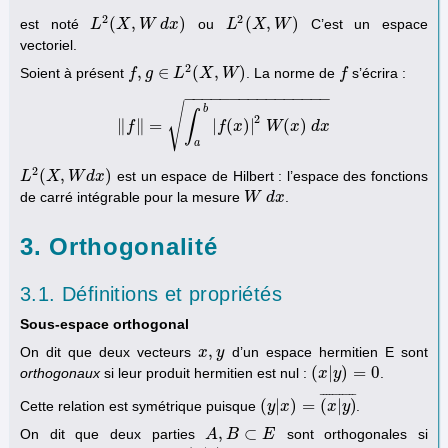
2
2
(
,
)
(
,
)
est noté
ou
C’est un espace
L
L
2
(
X
X
,
W
W
d
x
)
d
x
L
L
2
(
X
X
,
W
)
W
vectoriel.
2
,
∈
(
,
)
Soient à présent
. La norme de
s’écrira :
f
f
,
g
∈
g
L
2
(
L
X
,
W
X
)
W
f
f
−
−
−
−
−
−
−
−
−
−
−
−
−
−
−
−
√
b
∫
2
∥
∥
=
|
(
)
|
(
)
f
‖
f
‖
=
∫
a
b
|
f
(
x
f
)
|
2
x
W
(
x
W
)
d
x
x
d
x
a
2
(
,
)
est un espace de Hilbert : l’espace des fonctions
L
L
2
(
X
X
,
W
d
W
x
)
d
x
de carré intégrable pour la mesure
.
W
W
d
d
x
x
3. Orthogonalité
3.1. Définitions et propriétés
Sous-espace orthogonal
,
On dit que deux vecteurs
d’un espace hermitien E sont
x
x
,
y
y
(
|
)
=
0
orthogonaux
si leur produit hermitien est nul :
.
(
x
x
|
y
y
)
=
0
¯
¯
¯
¯
¯
¯
¯
¯
¯
¯
¯
(
|
)
=
(
|
)
Cette relation est symétrique puisque
.
(
y
y
|
x
x
)
=
(
x
|
y
)
¯
x
y
,
⊂
On dit que deux parties
sont orthogonales si
A
A
,
B
B
⊂
E
E