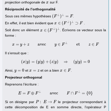
projection orthogonale
de
sur F.
x
x
Réciprocité de l’orthogonalité
⊥
⊥
(
)
=
Sous ces mêmes hypothèses
.
(
F
F
⊥
)
⊥
=
F
F
⊥
⊥
∈
(
)
⊃
En effet, il est bien évident que
.
x
x
∈
(
F
⊥
F
)
⊥
⊃
F
F
⊥
⊥
∈
(
)
Soit donc un élément
. Écrivons ce vecteur sous la
x
x
∈
(
F
⊥
F
)
⊥
forme :
⊥
=
+
avec
∈
et
∈
x
y
z
x
=
y
+
z
avec
y
y
∈
F
⊥
F
et
z
∈
F
z
F
Il s’ensuit que :
(
|
)
=
(
|
)
+
(
|
)
⇒
(
|
)
=
0
x
y
(
x
y
|
y
y
)
=
(
y
|
y
)
z
+
(
y
z
|
y
)
⇒
(
y
|
y
)
=
0
y
y
=
0
=
∈
Ainsi,
et
et on a bien
.
y
y
=
0
x
x
=
z
z
x
x
∈
F
F
Projecteur orthogonal
Reprenons l’écriture :
⊥
⊥
=
⊕
avec
∩
=
{
0
}
E
F
F
E
=
F
⊕
F
⊥
avec
F
∩
F
⊥
F
=
{
0
}
F
:
→
Si on désigne par
le projecteur correspondant à
P
P
:
E
→
E
F
F
cette décomposition de E en somme directe, l’opérateur P