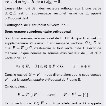
∀
∈
∀
∈
(
|
)
=
0
et
, on a
.
∀
x
x
∈
A
A
∀
y
y
∈
B
B
(
x
x
|
y
y
)
=
0
⊥
L’ensemble noté
des vecteurs orthogonaux à une partie
A
A
⊥
⊂
est un sous-espace vectoriel fermé de E, appelé
A
A
⊂
E
E
orthogonal
de A.
L’orthogonal de E est réduit au vecteur nul.
Sous-espace supplémentaire orthogonal
Soit F un sous-espace vectoriel de E. On dit que F admet un
⊂
supplémentaire
s’il existe un sous-espace vectoriel
tel
G
G
⊂
E
E
=
⊕
que
, c’est-à-dire si tout vecteur de E s’écrit de
E
E
=
F
⊕
F
G
G
manière unique comme la somme d’un vecteur de F et d’un
vecteur de G :
∀
∈
,
∃
(
,
)
∈
×
,
=
+
x
E
∀
x
∈
u
E
,
∃
v
(
u
,
v
)
F
∈
F
×
G
G
,
x
=
u
+
v
x
u
v
⊥
=
Dans le cas où
, nous dirons alors que le sous-espace
G
G
=
F
⊥
F
⊥
est le
supplémentaire orthogonal
de F dans E.
F
F
⊥
On écrit alors :
⊥
⊥
=
⊕
avec
∩
=
{
0
}
E
F
F
E
=
F
⊕
F
⊥
avec
F
∩
F
⊥
F
=
{
0
}
F
∈
La projection de
sur F parallèlement à G s’appelle
x
x
∈
E
E