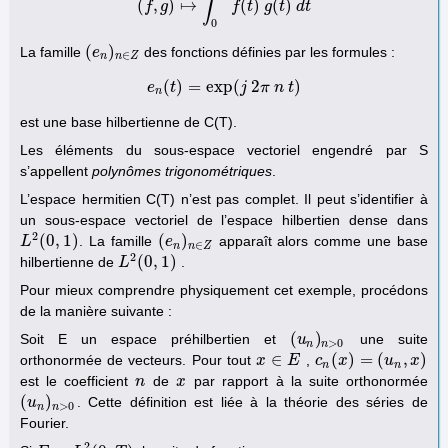
∫
(
,
)
↦
(
)
(
)
f
g
(
f
,
g
)
↦
∫
0
1
f
(
t
f
)
g
t
(
t
)
¯
g
d
t
t
d
t
0
(
)
La famille
des fonctions définies par les formules :
(
e
e
n
)
n
∈
Z
∈
n
n
Z
(
)
=
exp
(
2
)
e
e
t
n
(
t
)
=
exp
(
j
2
j
π
π
n
t
n
)
t
n
est une base hilbertienne de C(T).
Les éléments du sous-espace vectoriel engendré par S
s’appellent
polynômes trigonométriques
.
L’espace hermitien C(T) n’est pas complet. Il peut s’identifier à
un sous-espace vectoriel de l’espace hilbertien dense dans
2
(
0
,
1
)
(
)
. La famille
apparaît alors comme une base
L
L
2
(
0
,
1
)
(
e
e
n
)
n
∈
Z
∈
n
n
Z
2
(
0
,
1
)
hilbertienne de
.
L
L
2
(
0
,
1
)
Pour mieux comprendre physiquement cet exemple, procédons
de la manière suivante :
(
)
Soit E un espace préhilbertien et
une suite
(
u
u
n
)
n
>
0
>
0
n
n
∈
(
)
=
(
,
)
orthonormée de vecteurs. Pour tout
,
x
x
∈
E
E
c
c
n
(
x
x
)
=
(
u
n
,
x
u
)
x
n
n
est le coefficient
de
par rapport à la suite orthonormée
n
n
x
x
(
)
. Cette définition est liée à la théorie des séries de
(
u
u
n
)
n
>
0
>
0
n
n
Fourier.
2