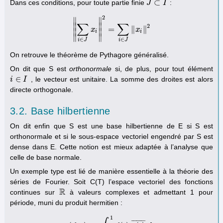
⊂
Dans ces conditions, pour toute partie finie
:
J
J
⊂
I
I
2
∥
∥
∑
∑
∥
∥
2
=
∥
∥
‖
∑
i
∈
x
J
x
i
‖
2
=
∑
i
∈
J
‖
x
x
i
‖
2
∥
∥
i
i
∥
∥
∈
∈
i
J
i
J
On retrouve le théorème de Pythagore généralisé.
On dit que S est
orthonormale
si, de plus, pour tout élément
∈
, le vecteur est unitaire. La somme des droites est alors
i
i
∈
I
I
directe orthogonale.
3.2. Base hilbertienne
On dit enfin que S est une base hilbertienne de E si S est
orthonormale et si le sous-espace vectoriel engendré par S est
dense dans E. Cette notion est mieux adaptée à l’analyse que
celle de base normale.
Un exemple type est lié de manière essentielle à la théorie des
séries de Fourier. Soit C(T) l’espace vectoriel des fonctions
R
continues sur
à valeurs complexes et admettant 1 pour
R
période, muni du produit hermitien :
1
¯
¯
¯
¯
¯
¯
¯
¯