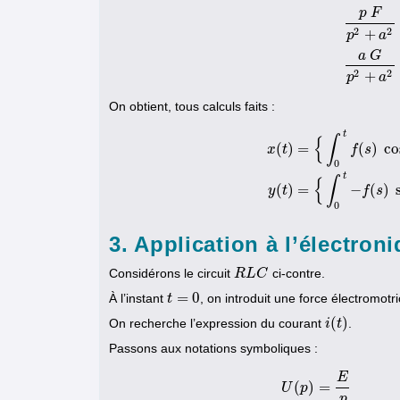
p
F
2
2
+
p
a
p
F
p
2
+
a
2
a
G
2
2
+
p
a
On obtient, tous calculs faits :
t
∫
{
(
)
=
(
)
co
x
t
f
s
0
x
(
t
)
=
{
∫
0
t
f
(
s
)
cos
a
(
t
−
s
)
+
∫
t
∫
{
(
)
=
−
(
)
y
t
f
s
0
3. Application à l’électron
Considérons le circuit
ci-contre.
R
R
L
L
C
C
=
0
À l’instant
, on introduit une force électromot
t
t
=
0
(
)
On recherche l’expression du courant
.
i
i
(
t
)
t
Passons aux notations symboliques :
E
(
)
=
U
p
p