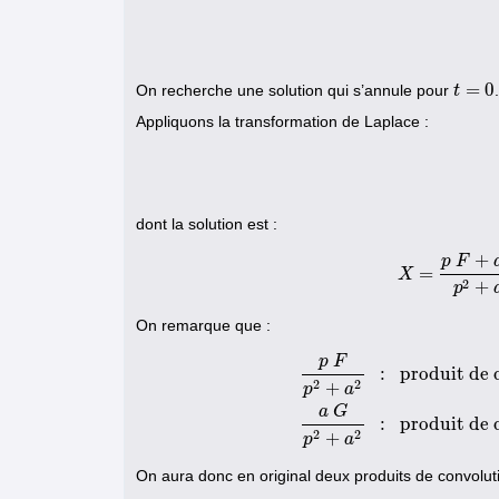
=
0
On recherche une solution qui s’annule pour
.
t
t
=
0
Appliquons la transformation de Laplace :
dont la solution est :
+
p
F
=
X
X
=
p
F
+
2
+
p
On remarque que :
p
F
:
produit de 
2
2
+
p
a
p
F
p
2
+
a
2
:
produit de deux
a
G
:
produit de 
2
2
+
p
a
On aura donc en original deux produits de convoluti