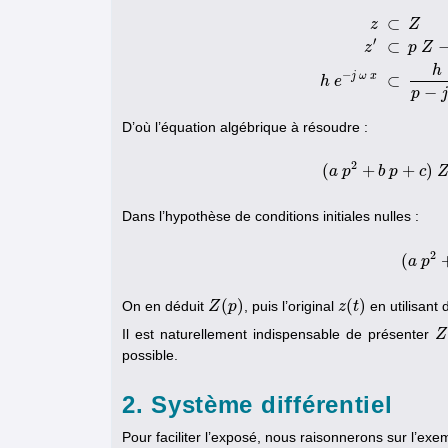
⊂
z
Z
′
⊂
z
p
Z
z
⊂
Z
z
′
⊂
p
Z
−
Z
h
−
j
ω
x
⊂
h
e
−
p
j
D’où l’équation algébrique à résoudre :
2
(
+
+
)
a
p
b
(
a
p
p
2
+
c
b
p
+
Dans l’hypothèse de conditions initiales nulles :
2
(
a
p
(
(
)
(
)
On en déduit
, puis l’original
en utilisant
Z
Z
(
p
p
)
z
z
(
t
t
)
Il est naturellement indispensable de présenter
Z
Z
possible.
2. Système différentiel
Pour faciliter l’exposé, nous raisonnerons sur l’exem