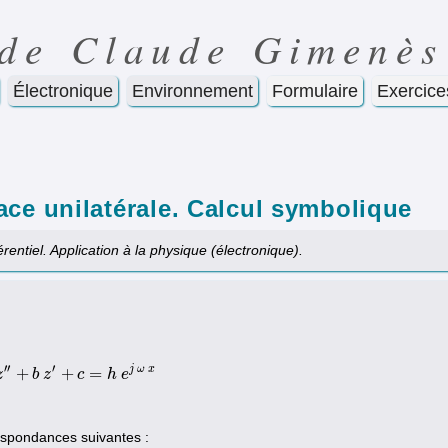
 de Claude Gimenès
Électronique
Environnement
Formulaire
Exercice
ace unilatérale. Calcul symbolique
rentiel. Application à la physique (électronique).
′′
′
j
ω
x
+
+
=
z
a
z
″
+
b
b
z
z
′
+
c
=
c
h
e
j
h
ω
e
x
espondances suivantes :