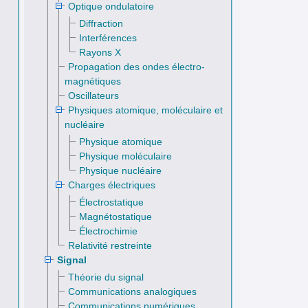
Optique ondulatoire
Diffraction
Interférences
Rayons X
Propagation des ondes électro­
magnétiques
Oscillateurs
Physiques atomique, moléculaire et
nucléaire
Physique atomique
Physique moléculaire
Physique nucléaire
Charges électriques
Électrostatique
Magnétostatique
Électrochimie
Relativité restreinte
tions aux originaux
[
g
(
t
)
,
sin
(
a
t
)
]
Signal
Théorie du signal
Communications analogiques
Communications numériques