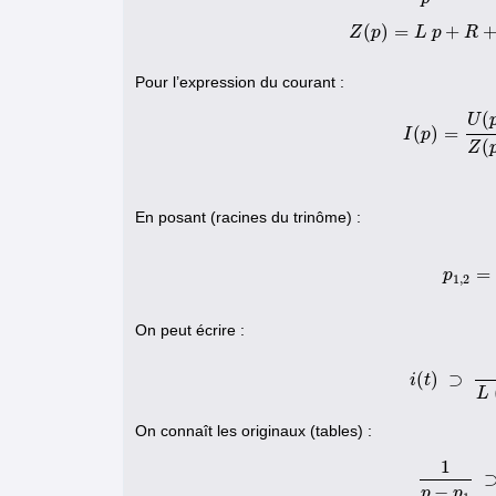
U
(
p
)
=
E
p
Z
(
p
)
=
L
p
+
R
(
)
=
+
Z
p
L
p
R
Pour l’expression du courant :
(
U
(
)
=
I
p
I
(
p
)
=
U
(
p
(
Z
En posant (racines du trinôme) :
=
p
p
1
1
,
2
On peut écrire :
(
)
⊃
i
t
i
(
t
)
⊃
L
On connaît les originaux (tables) :
1
1
p
−
p
−
p
p