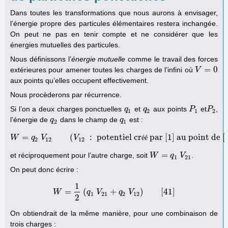
Dans toutes les transformations que nous aurons à envisager,
l’énergie propre des particules élémentaires restera inchangée.
On peut ne pas en tenir compte et ne considérer que les
énergies mutuelles des particules.
Nous définissons l’
énergie mutuelle
comme le travail des forces
=
0
extérieures pour amener toutes les charges de l’infini où
V
V
=
0
aux points qu’elles occupent effectivement.
Nous procèderons par récurrence.
Si l’on a deux charges ponctuelles
et
aux points
et
,
q
q
1
q
q
2
P
P
1
P
P
2
1
2
1
2
l’énergie de
dans le champ de
est :
q
q
2
q
q
1
2
1
=
(
:
potentiel cr
par [1] au point de [
W
q
W
V
=
q
2
V
12
(
V
V
12
:
potentiel créé par [1] au point de [2]
é
é
)
2
12
12
=
et réciproquement pour l’autre charge, soit
.
W
W
=
q
1
q
V
21
V
1
21
On peut donc écrire :
1
=
(
+
)
[
41
]
W
W
=
1
2
q
(
q
V
1
V
21
+
q
q
2
V
V
12
)
[
41
]
1
21
2
12
2
On obtiendrait de la même manière, pour une combinaison de
trois charges :