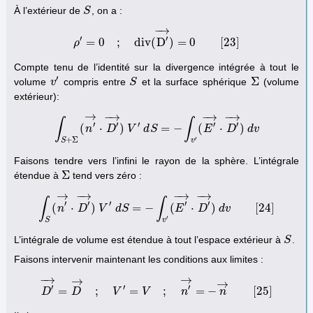
À l’extérieur de
, on a :
S
S
−
→
′
′
=
0
;
d
i
v
(
D
)
=
0
[
23
]
ρ
ρ
′
=
0
;
d
i
v
(
D
′
→
)
=
0
[
23
]
Compte tenu de l’identité sur la divergence intégrée à tout le
′
Σ
volume
compris entre
et la surface sphérique
(volume
v
v
′
S
S
Σ
extérieur):
→
−
→
−
→
−
→
∫
∫
′
′
′
′
′
(
⋅
)
=
−
(
⋅
)
∫
S
+
Σ
n
(
n
′
→
D
⋅
D
′
→
V
)
V
d
′
S
d
S
=
−
∫
v
′
(
E
′
→
E
⋅
D
′
→
D
)
d
v
d
v
′
+
Σ
S
v
Faisons tendre vers l’infini le rayon de la sphère. L’intégrale
Σ
étendue à
tend vers zéro :
Σ
→
−
→
−
→
−
→
∫
∫
′
′
′
′
′
(
⋅
)
=
−
(
⋅
)
[
24
]
n
∫
S
(
D
n
′
→
⋅
V
D
′
→
d
)
S
V
′
d
S
=
−
∫
v
′
(
E
E
′
→
⋅
D
D
′
→
)
d
d
v
v
[
24
]
′
S
v
L’intégrale de volume est étendue à tout l’espace extérieur à
.
S
S
Faisons intervenir maintenant les conditions aux limites :
−
→
→
→
→
′
′
′
=
;
=
;
=
−
[
25
]
D
D
D
′
→
=
V
D
→
;
V
V
′
=
V
;
n
′
→
=
n
−
n
→
[
25
]
n