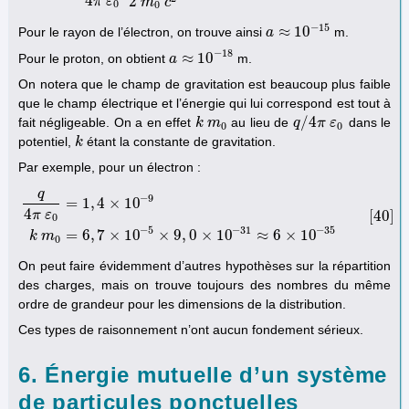
4
2
π
ε
m
c
0
0
−
15
≈
10
Pour le rayon de l’électron, on trouve ainsi
m.
a
a
≈
10
−
15
−
18
≈
10
Pour le proton, on obtient
m.
a
a
≈
10
−
18
On notera que le champ de gravitation est beaucoup plus faible
que le champ électrique et l’énergie qui lui correspond est tout à
/
4
fait négligeable. On a en effet
au lieu de
dans le
k
k
m
m
0
q
q
/
4
π
π
ε
0
ε
0
0
potentiel,
étant la constante de gravitation.
k
k
Par exemple, pour un électron :
q
−
9
=
1
,
4
×
10
4
[
40
]
π
ε
q
4
π
ε
0
=
1
,
4
×
10
−
9
k
m
0
=
6
,
7
×
10
−
5
×
9
,
0
×
10
−
31
≈
6
×
10
−
35
[
40
]
0
−
5
−
31
−
35
=
6
,
7
×
10
×
9
,
0
×
10
≈
6
×
10
k
m
0
On peut faire évidemment d’autres hypothèses sur la répartition
des charges, mais on trouve toujours des nombres du même
ordre de grandeur pour les dimensions de la distribution.
Ces types de raisonnement n’ont aucun fondement sérieux.
6. Énergie mutuelle d’un système
de particules ponctuelles