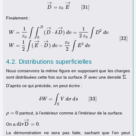
→
→
=
[
31
]
D
D
→
ε
=
ε
0
E
E
→
[
31
]
0
Finalement :
→
→
D
1
1
∫
∫
∫
2
=
(
⋅
)
=
W
D
δ
D
d
v
D
d
v
2
ε
ε
0
0
0
[
32
]
W
=
1
ε
0
∫
∫
0
D
(
D
→
⋅
δ
D
→
)
d
v
=
1
2
ε
0
∫
D
2
d
v
W
=
1
2
∫
(
E
→
⋅
D
→
)
d
v
=
ε
0
2
∫
E
2
→
→
1
ε
∫
∫
0
2
=
(
⋅
)
=
W
E
D
d
v
E
d
v
2
2
4.2. Distributions superficielles
Nous conservons la même figure en supposant que les charges
Σ
sont distribuées cette fois sur la surface
avec une densité
.
S
S
Σ
D’après ce qui précède, on peut écrire :
∫
=
[
33
]
δ
W
δ
W
=
∫
V
S
V
d
d
σ
σ
d
d
s
s
[
33
]
S
=
0
partout, à l’extérieur comme à l’intérieur de la surface.
ρ
ρ
=
0
→
d
i
v
D
=
0
On a
.
d
i
v
D
→
=
0
La démonstration ne sera pas faite, sachant que l’on peut