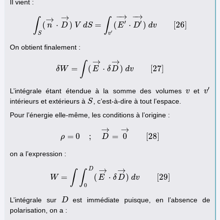
Il vient :
−
→
−
→
→
→
∫
∫
′
′
(
⋅
)
=
(
⋅
)
[
26
]
n
∫
S
(
n
D
→
⋅
D
V
→
d
)
S
V
d
S
=
∫
v
′
(
E
E
′
→
⋅
D
D
′
→
)
d
d
v
v
[
26
]
′
S
v
On obtient finalement :
→
→
∫
=
(
⋅
)
[
27
]
δ
W
δ
W
=
∫
(
E
E
→
⋅
δ
δ
D
D
→
)
d
d
v
v
[
27
]
′
L’intégrale étant étendue à la somme des volumes
et
v
v
v
v
′
intérieurs et extérieurs à
, c’est-à-dire à tout l’espace.
S
S
Pour l’énergie elle-même, les conditions à l’origine :
→
→
=
0
;
=
0
[
28
]
ρ
ρ
=
0
;
D
D
→
=
0
→
[
28
]
on a l’expression :
→
→
D
∫
∫
=
(
⋅
)
[
29
]
W
W
=
∫
∫
0
D
(
E
E
→
⋅
δ
δ
D
D
→
)
d
d
v
v
[
29
]
0
L’intégrale sur
est immédiate puisque, en l’absence de
D
D
polarisation, on a :