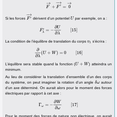
−
→
→
→
′
+
=
0
F
F
→
+
F
F
′
→
=
0
→
−
→
′
Si les forces
dérivent d’un potentiel
par exemple, on a :
F
F
′
→
U
U
∂
U
′
=
−
[
15
]
F
F
λ
′
=
−
∂
U
∂
λ
[
15
]
λ
∂
λ
La condition de l’équilibre de translation du corps
s’écrira :
v
v
1
1
∂
(
+
)
=
0
[
16
]
U
∂
∂
λ
(
W
U
+
W
)
=
0
[
16
]
∂
λ
+
L’équilibre sera stable quand la fonction (
) atteindra un
U
U
+
W
W
minimum.
Au lieu de considérer la translation d’ensemble d’un des corps
du système, on peut imaginer la rotation d’un angle
autour
δ
δ
ω
ω
d’un axe déterminé. On aurait alors pour le moment des forces
électriques par rapport à cet axe :
∂
W
Γ
=
−
[
17
]
Γ
ω
=
−
∂
W
∂
ω
[
17
]
ω
∂
ω
Pour le moment des forces de nature non électrique, on aurait