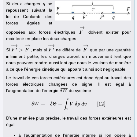
Si deux charges
se
q
q
repoussent suivant la
loi de Coulomb, des
forces égales et
→
opposées aux forces électriques
doivent exister pour
F
F
→
maintenir en place les deux charges.
−
→
−
→
→
→
′
′
>
Si
, mais si
ne diffère de
que par une quantité
F
F
′
→
>
F
→
F
F
F
′
→
F
F
→
infiniment petite, les charges auront un mouvement lent que
nous pouvons rendre aussi lent que nous le voulons de manière
à ce que l’énergie cinétique qui apparaît ainsi soit négligeable.
Le travail de ces forces extérieures est donc égal au travail des
forces électriques changées de signe. Il est égal à
l’augmentation de l’énergie
du système :
δ
δ
W
W
∫
=
−
Θ
=
[
12
]
δ
W
δ
W
δ
=
−
δ
Θ
=
∫
v
V
V
δ
δ
ρ
ρ
d
d
v
[
v
12
]
v
D’une manière plus précise, le travail des forces extérieures est
égal :
à l’augmentation de l’énergie interne si l’on opère à