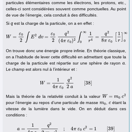
particules élémentaires comme les électrons, les protons, etc.,
celles-ci sont considérées souvent comme ponctuelles. Au point
de vue de l’énergie, cela conduit à des difficultés.
Si
est la charge de la particule, on a en effet :
q
q
∞
2
2
1
1
∞
q
q
ε
ε
∫
∫
[
]
0
0
2
=
=
=
W
W
=
ε
E
0
2
∫
E
d
2
v
d
v
=
ε
0
2
q
2
(
4
π
ε
0
)
2
∫
0
∞
1
r
4
=
q
2
8
π
ε
0
[
1
r
]
0
∞
[
37
]
2
2
8
2
4
(
4
)
π
ε
r
0
π
ε
r
0
0
0
On trouve donc une énergie propre infinie. En théorie classique,
on a l’habitude de lever cette difficulté en admettant que toute la
charge de la particule est répartie sur une sphère de rayon
.
a
a
Le champ est alors nul à l’intérieur et :
2
1
q
=
[
38
]
W
W
=
1
4
π
ε
0
q
2
2
a
[
38
]
4
2
π
ε
a
0
2
=
Mais la théorie de la relativité conduit à la valeur
W
W
=
m
0
m
c
2
c
0
pour l’énergie au repos d’une particule de masse
,
étant la
m
m
0
c
c
0
vitesse de la lumière dans le vide. On en déduit dans ces
conditions :
2
1
q
2
=
;
4
=
1
[
39
]
a
a
=
1
4
π
ε
0
q
2
2
m
0
c
2
;
4
π
π
ε
ε
0
c
c
2
=
1
[
39
]
0
2