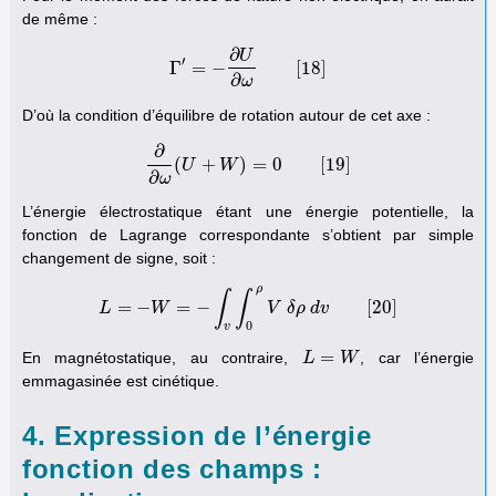
de même :
∂
U
′
Γ
=
−
[
18
]
Γ
′
=
−
∂
U
∂
ω
[
18
]
∂
ω
D’où la condition d’équilibre de rotation autour de cet axe :
∂
(
+
)
=
0
[
19
]
U
∂
∂
ω
(
W
U
+
W
)
=
0
[
19
]
∂
ω
L’énergie électrostatique étant une énergie potentielle, la
fonction de Lagrange correspondante s’obtient par simple
changement de signe, soit :
ρ
∫
∫
=
−
=
−
[
20
]
L
W
L
=
−
W
=
−
∫
v
∫
0
ρ
V
V
δ
ρ
δ
d
ρ
v
[
d
20
v
]
0
v
=
En magnétostatique, au contraire,
, car l’énergie
L
L
=
W
W
emmagasinée est cinétique.
4. Expression de l’énergie
fonction des champs :