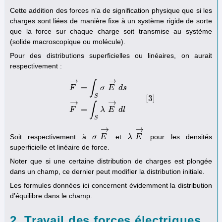
Cette addition des forces n’a de signification physique que si les
charges sont liées de manière fixe à un système rigide de sorte
que la force sur chaque charge soit transmise au système
(solide macroscopique ou molécule).
Pour des distributions superficielles ou linéaires, on aurait
respectivement :
→
→
∫
=
F
σ
E
d
s
S
[
3
]
F
→
=
∫
S
σ
E
→
d
s
F
→
=
∫
S
λ
E
→
d
l
[
3
]
→
→
∫
=
F
λ
E
d
l
S
→
→
Soit respectivement à
et
pour les densités
σ
σ
E
E
→
λ
λ
E
E
→
superficielle et linéaire de force.
Noter que si une certaine distribution de charges est plongée
dans un champ, ce dernier peut modifier la distribution initiale.
Les formules données ici concernent évidemment la distribution
d’équilibre dans le champ.
2. Travail des forces électriques