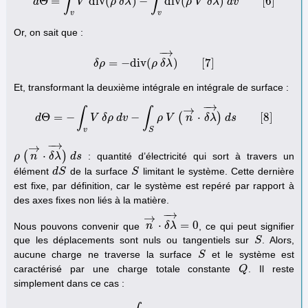
∫
∫
Θ
=
d
i
v
(
)
−
d
i
v
(
)
[
6
]
d
d
Θ
V
=
∫
v
V
d
i
v
ρ
(
ρ
δ
λ
δ
λ
→
)
−
∫
v
d
i
v
(
ρ
ρ
V
V
δ
λ
→
δ
λ
)
d
v
d
[
v
6
]
v
v
Or, on sait que :
−
→
=
−
d
i
v
(
)
[
7
]
δ
ρ
δ
ρ
=
−
d
i
v
(
ρ
ρ
δ
δ
λ
λ
→
)
[
7
]
Et, transformant la deuxième intégrale en intégrale de surface :
−
→
→
∫
∫
Θ
=
−
−
(
⋅
)
[
8
]
d
d
Θ
=
V
−
∫
v
δ
V
ρ
δ
d
ρ
v
d
v
−
∫
S
ρ
ρ
V
V
(
n
→
n
⋅
δ
λ
→
δ
)
λ
d
s
d
[
8
s
]
v
S
−
→
→
(
⋅
)
: quantité d’électricité qui sort à travers un
ρ
ρ
(
n
n
→
⋅
δ
λ
δ
→
λ
)
d
d
s
s
élément
de la surface
limitant le système. Cette dernière
d
d
S
S
S
S
est fixe, par définition, car le système est repéré par rapport à
des axes fixes non liés à la matière.
−
→
→
⋅
=
0
Nous pouvons convenir que
, ce qui peut signifier
n
n
→
⋅
δ
δ
λ
λ
→
=
0
que les déplacements sont nuls ou tangentiels sur
. Alors,
S
S
aucune charge ne traverse la surface
et le système est
S
S
caractérisé par une charge totale constante
. Il reste
Q
Q
simplement dans ce cas :