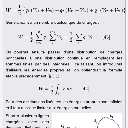
1
=
{
(
+
)
+
(
+
)
+
(
+
)
}
W
W
q
=
1
2
V
{
q
1
(
V
V
21
+
V
23
q
)
+
q
2
V
(
V
31
+
V
V
32
)
+
q
3
q
(
V
12
V
+
V
21
V
)
}
[
42
]
1
21
23
2
31
32
3
12
21
2
Généralisant à un nombre quelconque de charges :
≠
i
j
n
1
1
∑
∑
∑
=
=
[
43
]
W
W
=
1
2
∑
q
i
=
1
n
q
i
V
∑
j
i
≠
j
V
i
j
=
1
2
∑
i
q
q
i
V
V
i
[
43
]
i
i
j
i
i
2
2
=
1
j
i
i
On pourrait ensuite passer d’une distribution de charges
ponctuelles à une distribution continue en remplaçant les
sommes finies par des intégrales ; ce faisant, on introduirait
d’ailleurs les énergies propres et l’on obtiendrait la formule
établie précédemment (§ 3.1) :
1
∫
=
[
44
]
W
W
=
1
2
∫
σ
V
V
d
d
s
s
[
44
]
2
σ
Pour des distributions linéaires les énergies propres sont infinies
et il faut aussi se limiter aux énergies mutuelles.
Si on a plusieurs lignes
chargées avec des
densités linéaires