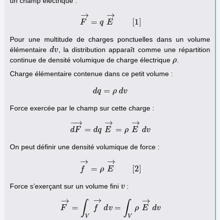
un champ électrique :
→
→
=
[
1
]
F
F
→
q
=
q
E
E
→
[
1
]
Pour une multitude de charges ponctuelles dans un volume
élémentaire
, la distribution apparaît comme une répartition
d
d
v
v
continue de densité volumique de charge électrique
.
ρ
ρ
Charge élémentaire contenue dans ce petit volume :
=
d
q
d
q
=
ρ
ρ
d
d
v
v
Force exercée par le champ sur cette charge :
−
→
→
→
=
=
d
d
F
F
→
=
d
d
q
q
E
E
→
=
ρ
ρ
E
→
E
d
d
v
v
On peut définir une densité volumique de force :
→
→
=
[
2
]
f
f
→
ρ
=
ρ
E
E
→
[
2
]
Force s’exerçant sur un volume fini
:
v
v
→
→
→
∫
∫
=
=
F
F
→
=
∫
V
f
f
→
d
d
v
v
=
∫
V
ρ
E
→
ρ
d
E
v
d
v
V
V