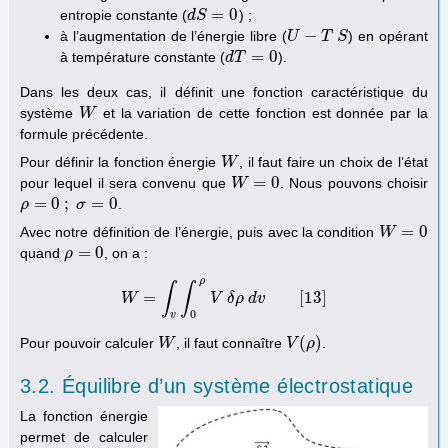
=
0
entropie constante (
) ;
d
d
S
S
=
0
−
à l’augmentation de l’énergie libre (
) en opérant
U
U
−
T
S
T
S
=
0
à température constante (
).
d
d
T
T
=
0
Dans les deux cas, il définit une fonction caractéristique du
système
et la variation de cette fonction est donnée par la
W
W
formule précédente.
Pour définir la fonction énergie
, il faut faire un choix de l’état
W
W
=
0
pour lequel il sera convenu que
. Nous pouvons choisir
W
W
=
0
=
0
;
=
0
.
ρ
ρ
=
0
;
σ
=
0
σ
=
0
Avec notre définition de l’énergie, puis avec la condition
W
W
=
0
=
0
quand
, on a :
ρ
ρ
=
0
ρ
∫
∫
=
[
13
]
W
W
=
∫
v
∫
0
ρ
V
V
δ
δ
ρ
ρ
d
d
v
v
[
13
]
0
v
(
)
Pour pouvoir calculer
, il faut connaître
.
W
W
V
V
(
ρ
ρ
)
3.2. Équilibre d’un système électrostatique
La fonction énergie
permet de calculer