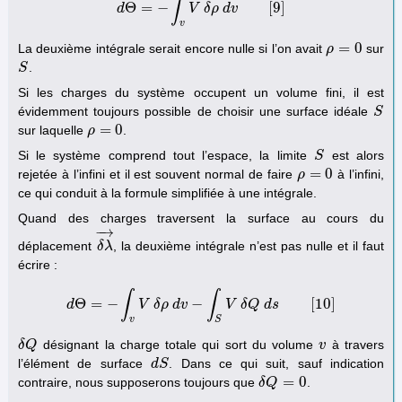
∫
Θ
=
−
[
9
]
d
d
Θ
=
−
∫
v
V
V
δ
δ
ρ
ρ
d
d
v
v
[
9
]
v
=
0
La deuxième intégrale serait encore nulle si l’on avait
sur
ρ
ρ
=
0
.
S
S
Si les charges du système occupent un volume fini, il est
évidemment toujours possible de choisir une surface idéale
S
S
=
0
sur laquelle
.
ρ
ρ
=
0
Si le système comprend tout l’espace, la limite
est alors
S
S
=
0
rejetée à l’infini et il est souvent normal de faire
à l’infini,
ρ
ρ
=
0
ce qui conduit à la formule simplifiée à une intégrale.
Quand des charges traversent la surface au cours du
−
→
déplacement
, la deuxième intégrale n’est pas nulle et il faut
δ
δ
λ
λ
→
écrire :
∫
∫
Θ
=
−
−
[
10
]
d
d
Θ
=
V
−
∫
v
δ
V
ρ
δ
d
ρ
v
d
v
−
∫
S
V
V
δ
Q
δ
Q
d
s
d
[
10
s
]
v
S
désignant la charge totale qui sort du volume
à travers
δ
δ
Q
Q
v
v
l’élément de surface
. Dans ce qui suit, sauf indication
d
d
S
S
=
0
contraire, nous supposerons toujours que
.
δ
δ
Q
Q
=
0