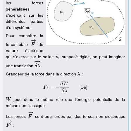
les forces
généralisées
s’exerçant sur les
différentes parties
d’un système.
Pour connaître la
→
force totale
de
F
F
→
nature électrique
qui s’exerce sur le solide
supposé rigide, on peut imaginer
v
v
1
1
−
→
une translation
.
δ
δ
λ
λ
→
Grandeur de la force dans la direction
:
λ
λ
∂
W
=
−
[
14
]
F
F
λ
=
−
∂
W
∂
λ
[
14
]
λ
∂
λ
joue donc le même rôle que l’énergie potentielle de la
W
W
mécanique classique.
→
Les forces
sont équilibrées par des forces non électriques
F
F
→
−
→
′
:
F
F
′
→