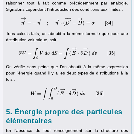
raisonner tout à fait comme précédemment par analogie.
Signalons cependant l’introduction des conditions aux limites :
→
−
→
→
→
→
′
′
=
−
;
⋅
(
−
)
=
[
34
]
n
n
n
′
→
=
−
n
→
n
;
n
→
⋅
(
D
D
′
→
−
D
D
→
)
=
σ
[
34
σ
]
Tous calculs faits, on aboutit à la même formule que pour une
distribution volumique, soit :
→
→
∫
∫
=
=
(
⋅
)
[
35
]
δ
W
δ
W
V
=
∫
S
d
V
σ
d
d
σ
S
d
S
=
∫
(
E
→
E
⋅
δ
D
δ
→
D
)
d
v
d
[
35
v
]
S
On vérifie sans peine que l’on aboutit à la même expression
pour l’énergie quand il y a les deux types de distributions à la
fois :
→
→
D
∫
∫
=
(
⋅
)
[
36
]
W
W
=
∫
∫
0
D
(
E
E
→
⋅
δ
δ
D
D
→
)
d
d
v
v
[
36
]
0
5. Énergie propre des particules
élémentaires
En l’absence de tout renseignement sur la structure des