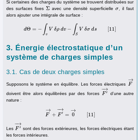
Si certaines des charges du système se trouvent distribuées sur
Σ
des surfaces fixes
avec une densité superficielle
, il faut
Σ
σ
σ
alors ajouter une intégrale de surface :
∫
∫
Θ
=
−
−
[
11
]
d
d
Θ
=
V
−
∫
v
δ
V
ρ
δ
d
ρ
v
d
v
−
∫
S
V
V
δ
σ
δ
σ
d
s
d
[
11
s
]
v
S
3. Énergie électrostatique d’un
système de charges simples
3.1. Cas de deux charges simples
→
Supposons le système en équilibre. Les forces électriques
F
F
→
−
→
′
doivent être alors équilibrées par des forces
d’une autre
F
F
′
→
nature :
−
→
→
→
′
+
=
0
[
11
]
F
F
→
F
+
F
′
→
=
0
→
[
11
]
−
→
′
Les
sont des forces extérieures, les forces électriques étant
F
F
′
→
les forces intérieures.