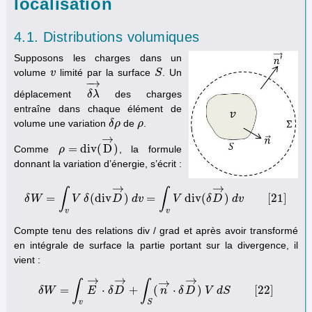
localisation
4.1. Distributions volumiques
Supposons les charges dans un
volume
limité par la surface
. Un
v
v
S
S
−
→
déplacement
des charges
δ
δ
λ
λ
→
entraîne dans chaque élément de
volume une variation
de
.
δ
δ
ρ
ρ
ρ
ρ
→
=
d
i
v
(
D
)
Comme
, la formule
ρ
ρ
=
d
i
v
(
D
→
)
donnant la variation d’énergie, s’écrit :
→
→
∫
∫
=
(
d
i
v
)
=
d
i
v
(
)
[
21
]
δ
W
δ
W
V
=
∫
δ
v
V
δ
(
d
D
i
v
D
→
d
v
)
d
v
=
∫
v
V
V
d
i
v
(
δ
D
→
δ
D
)
d
v
d
[
21
v
]
v
v
Compte tenu des relations div / grad et après avoir transformé
en intégrale de surface la partie portant sur la divergence, il
vient :
→
→
→
→
∫
∫
=
⋅
+
(
⋅
)
[
22
]
δ
W
δ
W
=
E
∫
v
E
→
δ
⋅
D
δ
D
→
+
∫
S
(
n
n
→
⋅
δ
δ
D
D
→
)
V
V
d
d
S
S
[
22
]
v
S