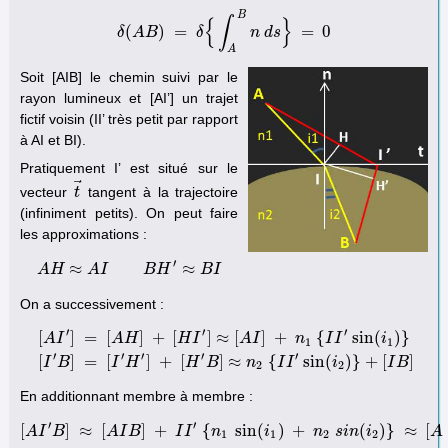
B
∫
{
}
(
)
=
=
0
δ
A
B
δ
(
A
B
)
=
δ
δ
{
∫
A
B
n
n
d
s
d
}
s
=
0
A
Soit [AIB] le chemin suivi par le
rayon lumineux et [AI’] un trajet
fictif voisin (II’ très petit par rapport
à AI et BI).
Pratiquement I’ est situé sur le
⃗
vecteur
tangent à la trajectoire
t
t
→
(infiniment petits). On peut faire
les approximations :
′
≈
≈
A
H
A
A
H
I
≈
A
I
B
H
B
′
≈
H
B
I
B
I
On a successivement :
′
′
′
[
]
=
[
]
+
[
]
≈
[
]
+
{
sin
(
)
}
A
I
A
H
H
I
A
I
n
I
I
i
1
1
[
A
I
′
]
=
[
A
H
]
+
[
H
I
′
]
≈
[
A
I
]
+
n
1
{
I
I
′
sin
(
i
1
)
}
[
I
′
B
]
=
[
I
′
H
′
]
+
[
H
′
B
]
≈
n
2
{
I
I
′
sin
′
′
′
′
′
[
]
=
[
]
+
[
]
≈
{
sin
(
)
}
+
[
]
I
B
I
H
H
B
n
I
I
i
I
B
2
2
En additionnant membre à membre :
′
′
[
]
≈
[
]
+
{
sin
(
)
+
(
)
}
≈
[
A
I
B
[
A
A
I
′
B
I
]
B
≈
[
A
I
B
]
I
+
I
I
I
′
{
n
n
1
sin
(
i
1
)
i
+
n
2
s
i
n
n
(
i
2
s
)
i
}
n
≈
[
i
A
I
B
]
A
1
1
2
2