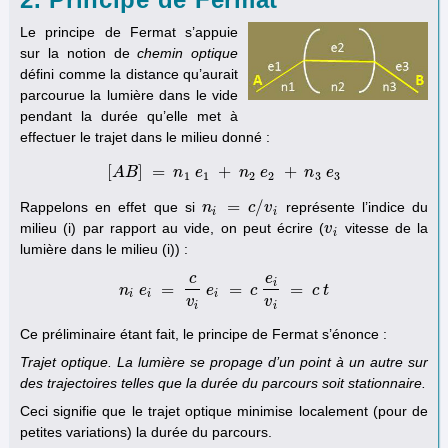
Le principe de Fermat s’appuie
sur la notion de
chemin optique
défini comme la distance qu’aurait
parcourue la lumière dans le vide
pendant la durée qu’elle met à
effectuer le trajet dans le milieu donné :
[
]
=
+
+
A
B
[
A
B
]
=
n
n
1
e
e
1
+
n
2
n
e
2
e
+
n
3
e
n
3
e
1
1
2
2
3
3
=
/
Rappelons en effet que si
représente l’indice du
n
n
i
=
c
/
v
i
c
v
i
i
milieu (i) par rapport au vide, on peut écrire (
vitesse de la
v
v
i
i
lumière dans le milieu (i)) :
c
e
i
=
=
=
n
e
n
i
e
i
=
c
v
i
e
e
i
=
c
e
c
i
v
i
=
c
t
c
t
i
i
i
v
v
i
i
Ce préliminaire étant fait, le principe de Fermat s’énonce :
Trajet optique. La lumière se propage d’un point à un autre sur
des trajectoires telles que la durée du parcours soit stationnaire.
Ceci signifie que le trajet optique minimise localement (pour de
petites variations) la durée du parcours.