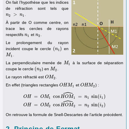
On fait l’hypothèse que les indices
de réfraction sont tels que
>
.
n
n
2
>
n
1
n
2
1
À partir de O comme centre, on
trace les cercles de rayons
respectifs
et
.
n
n
1
n
n
2
1
2
Le prolongement du rayon
(
)
incident coupe le cercle
en
(
n
n
1
)
1
.
M
M
1
1
La perpendiculaire menée de
à la surface de séparation
M
M
1
1
(
coupe le cercle
) en
.
(
n
n
2
M
M
2
2
2
Le rayon réfracté est
.
O
O
M
M
2
2
En effet (triangles rectangles
et
) :
O
O
H
H
M
M
1
O
O
H
H
M
M
2
1
2
ˆ
=
cos
=
sin
(
)
O
H
O
M
H
O
M
n
i
1
1
1
1
ˆ
O
H
=
O
M
1
cos
H
O
M
1
^
=
n
1
sin
(
i
1
)
O
H
=
O
M
2
cos
H
O
M
2
^
=
cos
=
sin
(
)
O
H
O
M
H
O
M
n
i
2
2
2
2
On retrouve la formule de Snell-Descartes de l’article précédent.
2. Principe de Fermat