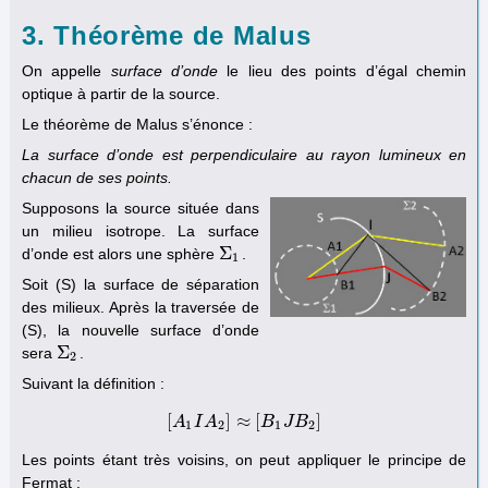
3. Théorème de Malus
On appelle
surface d’onde
le lieu des points d’égal chemin
optique à partir de la source.
Le théorème de Malus s’énonce :
La surface d’onde est perpendiculaire au rayon lumineux en
chacun de ses points.
Supposons la source située dans
un milieu isotrope. La surface
Σ
d’onde est alors une sphère
.
Σ
1
1
Soit (S) la surface de séparation
des milieux. Après la traversée de
(S), la nouvelle surface d’onde
Σ
sera
.
Σ
2
2
Suivant la définition :
[
]
≈
[
]
A
[
A
I
1
A
I
A
2
]
≈
[
B
B
1
J
B
J
2
B
]
1
2
1
2
Les points étant très voisins, on peut appliquer le principe de
Fermat :