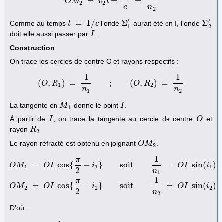
=
=
=
O
M
O
M
2
=
v
v
2
t
t
=
v
2
c
=
1
n
2
2
2
c
n
2
′
′
=
1
/
Σ
Σ
Comme au temps
l’onde
aurait été en I, l’onde
t
t
=
1
/
c
c
Σ
1
′
Σ
2
′
1
2
doit elle aussi passer par
.
I
I
Construction
On trace les cercles de centre O et rayons respectifs :
1
1
(
,
)
=
;
(
,
)
=
O
R
(
O
,
R
1
)
=
1
n
1
;
(
O
,
R
2
)
O
=
1
R
n
2
1
2
n
n
1
2
La tangente en
donne le point
.
M
M
1
I
I
1
À partir de
, on trace la tangente au cercle de centre
et
I
I
O
O
rayon
R
R
2
2
Le rayon réfracté est obtenu en joignant
.
O
O
M
M
2
2
1
π
=
cos
{
−
}
soit
=
sin
(
)
O
M
O
I
i
O
I
i
1
1
1
2
n
1
O
M
1
=
O
I
cos
{
π
2
−
i
1
}
soit
1
n
1
=
O
I
sin
(
i
1
)
O
M
2
=
O
I
cos
{
π
2
−
i
2
}
soit
1
n
1
π
=
cos
{
−
}
soit
=
sin
(
)
O
M
O
I
i
O
I
i
2
2
2
2
n
2
D’où :