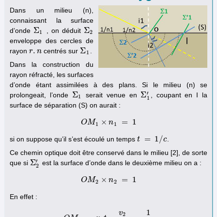
Dans un milieu (n),
connaissant la surface
Σ
Σ
d’onde
, on déduit
Σ
1
Σ
2
1
2
enveloppe des cercles de
.
Σ
rayon
centrés sur
.
r
r
.
n
n
Σ
1
1
Dans la construction du
rayon réfracté, les surfaces
d’onde étant assimilées à des plans. Si le milieu (n) se
′
Σ
Σ
prolongeait, l’onde
serait venue en
, coupant en I la
Σ
1
Σ
1
′
1
1
surface de séparation (S) on aurait :
×
=
1
O
M
O
M
1
×
n
n
1
=
1
1
1
=
1
/
si on suppose qu’il s’est écoulé un temps
.
t
t
=
1
/
c
c
Ce chemin optique doit être conservé dans le milieu [2], de sorte
′
Σ
que si
est la surface d’onde dans le deuxième milieu on a :
Σ
2
′
2
×
=
1
O
M
O
M
2
×
n
n
2
=
1
2
2
En effet :
1
v
2