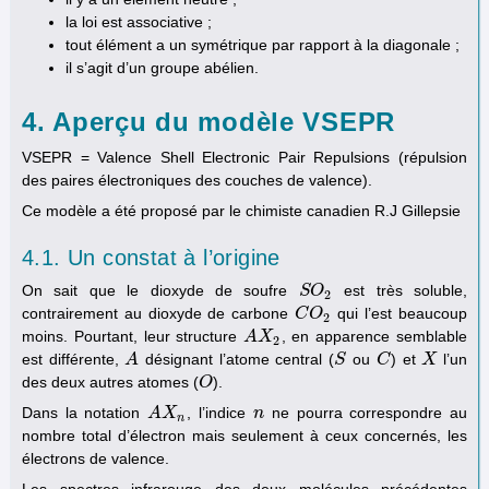
la loi est associative ;
tout élément a un symétrique par rapport à la diagonale ;
il s’agit d’un groupe abélien.
4. Aperçu du modèle VSEPR
VSEPR = Valence Shell Electronic Pair Repulsions (répulsion
des paires électroniques des couches de valence).
Ce modèle a été proposé par le chimiste canadien R.J Gillepsie
4.1. Un constat à l’origine
On sait que le dioxyde de soufre
est très soluble,
S
S
O
O
2
2
contrairement au dioxyde de carbone
qui l’est beaucoup
C
C
O
O
2
2
moins. Pourtant, leur structure
, en apparence semblable
A
A
X
X
2
2
est différente,
désignant l’atome central (
ou
) et
l’un
A
A
S
S
C
C
X
X
des deux autres atomes (
).
O
O
Dans la notation
, l’indice
ne pourra correspondre au
A
A
X
X
n
n
n
n
nombre total d’électron mais seulement à ceux concernés, les
électrons de valence.