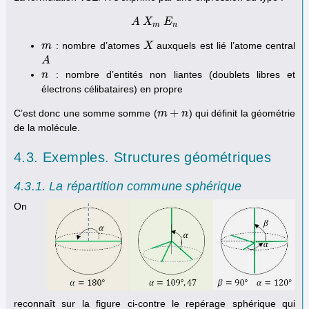
A
A
X
X
m
E
E
n
m
n
: nombre d’atomes
auxquels est lié l’atome central
m
m
X
X
A
A
: nombre d’entités non liantes (doublets libres et
n
n
électrons célibataires) en propre
+
C’est donc une somme somme (
) qui définit la géométrie
m
m
+
n
n
de la molécule.
4.3. Exemples. Structures géométriques
4.3.1. La répartition commune sphérique
On
reconnaît sur la figure ci-contre le repérage sphérique qui