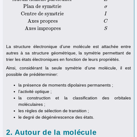
Plan de sym
trie
é
σ
Centre de sym
trie
Élément de symétrie
Symbole commun
Opération de symétrie
Aucun 
é
I
Axes propres
C
Axes impropres
S
La structure électronique d’une molécule est attachée entre
autres à sa structure géométrique, la symétrie permettant de
trier les états électroniques en fonction de leurs propriétés.
Ainsi, considérant la seule symétrie d’une molécule, il est
possible de prédéterminer:
la présence de moments dipolaires permanents ;
l’activité optique ;
la construction et la classification des orbitales
moléculaires ;
les règles de sélection de transition ;
le degré de dégénérescence des états.
2. Autour de la molécule