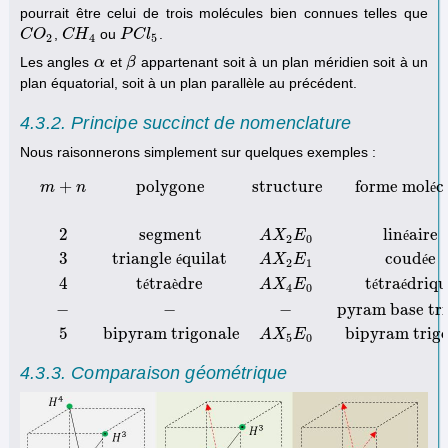
pourrait être celui de trois molécules bien connues telles que
,
ou
.
C
C
O
O
2
C
C
H
H
4
P
P
C
C
l
5
l
2
4
5
Les angles
et
appartenant soit à un plan méridien soit à un
α
α
β
β
plan équatorial, soit à un plan parallèle au précédent.
4.3.2. Principe succinct de nomenclature
Nous raisonnerons simplement sur quelques exemples :
+
polygone
structure
forme mol
c
m
n
é
2
segment
lin
aire
A
X
E
é
2
0
3
triangle
quilat
coud
e
é
A
X
E
é
m
+
n
polygone
structure
forme molécule
liais. simples
liais. multiples
2
s
2
1
4
t
tra
dre
t
tra
driq
é
è
A
X
E
é
é
4
0
−
−
−
pyram base tr
5
bipyram trigonale
bipyram trig
A
X
E
5
0
4.3.3. Comparaison géométrique