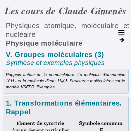
Les cours de Claude Gimenès
Physiques atomique, moléculaire et
nucléaire
Physique moléculaire
V. Groupes moléculaires (3)
Synthèse et exemples physiques
Rappels autour de la nomenclature. La molécule d'ammoniac
et la molécule d'eau
. Structures moléculaires sur le
N
N
H
H
3
H
H
2
O
O
3
2
modèle VSEPR. Exemples.
1. Transformations élémentaires.
Rappel
l
m
e
n
t
d
e
s
y
m
t
r
i
e
S
y
m
b
o
l
e
c
o
m
m
u
n
É
é
é
Aucun
l
ment particulier
é
é
E