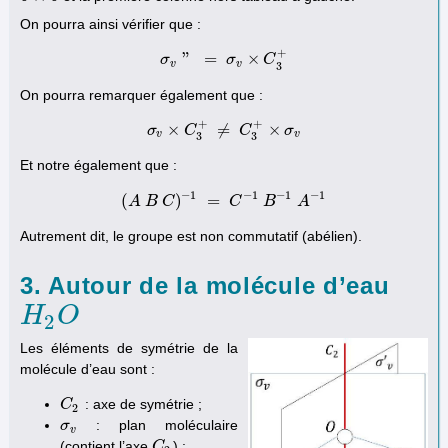
On pourra ainsi vérifier que :
+
"
=
×
σ
σ
v
"
=
σ
σ
v
×
C
3
+
C
v
v
3
On pourra remarquer également que :
+
+
×
≠
×
σ
σ
v
×
C
C
3
+
≠
C
C
3
+
×
σ
v
σ
v
v
3
3
Et notre également que :
−
1
−
1
−
1
−
1
(
)
=
A
(
B
A
B
C
C
)
−
1
=
C
C
−
1
B
−
B
1
A
−
1
A
Autrement dit, le groupe est non commutatif (abélien).
3. Autour de la molécule d’eau
H
H
2
O
O
2
Les éléments de symétrie de la
molécule d’eau sont :
: axe de symétrie ;
C
C
2
2
: plan moléculaire
σ
σ
v
v
(contient l’axe
) ;
C
C
2