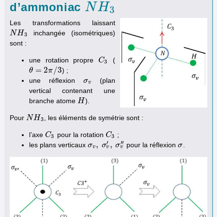
d’ammoniac
N
N
H
H
3
3
Les transformations laissant
inchangée (isométriques)
N
N
H
H
3
N
N
H
H
3
3
3
sont :
une rotation propre
(
C
C
3
3
=
2
/
3
) ;
θ
θ
=
2
π
/
3
π
une réflexion
(plan
σ
σ
v
v
vertical contenant une
branche atome
).
H
H
Pour
, les éléments de symétrie sont :
N
N
H
H
3
3
l’axe
pour la rotation
;
C
C
3
C
C
3
3
3
′
′′
,
,
les plans verticaux
pour la réflexion
.
σ
σ
v
,
σ
σ
v
′
,
σ
σ
v
″
σ
σ
v
v
v