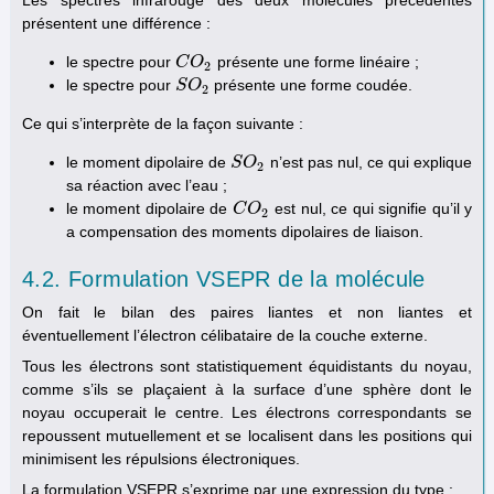
Les spectres infrarouge des deux molécules précédentes
présentent une différence :
le spectre pour
présente une forme linéaire ;
C
C
O
O
2
2
le spectre pour
présente une forme coudée.
S
S
O
O
2
2
Ce qui s’interprète de la façon suivante :
le moment dipolaire de
n’est pas nul, ce qui explique
S
S
O
O
2
2
sa réaction avec l’eau ;
le moment dipolaire de
est nul, ce qui signifie qu’il y
C
C
O
O
2
2
a compensation des moments dipolaires de liaison.
4.2. Formulation VSEPR de la molécule
On fait le bilan des paires liantes et non liantes et
éventuellement l’électron célibataire de la couche externe.
Tous les électrons sont statistiquement équidistants du noyau,
comme s’ils se plaçaient à la surface d’une sphère dont le
noyau occuperait le centre. Les électrons correspondants se
repoussent mutuellement et se localisent dans les positions qui
minimisent les répulsions électroniques.
La formulation VSEPR s’exprime par une expression du type :