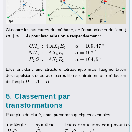
Ci-contre les structures du méthane, de l’ammoniac et de l’eau (
+
=
4
) pour lesquelles on a respectivement :
m
m
+
n
=
n
4
o
:
4
=
109
,
47
C
H
A
X
E
α
4
4
0
o
:
=
107
C
H
4
:
4
A
X
4
E
0
α
=
109
,
47
o
N
H
3
:
A
X
3
E
1
α
=
107
o
H
2
O
:
N
H
A
X
E
α
3
3
1
o
:
=
104
,
5
H
O
A
X
E
α
2
2
2
Elles ont donc une structure tétraédrique mais l’augmentation
des répulsions dues aux paires libres entraînent une réduction
−
−
de l’angle
.
H
H
−
A
−
H
A
H
5. Classement par
transformations
Pour plus de clarté, nous prendrons quelques exemples :
mol
cule
sym
trie
transformations composantes
é
é
′
,
,
,
H
O
C
E
C
σ
σ