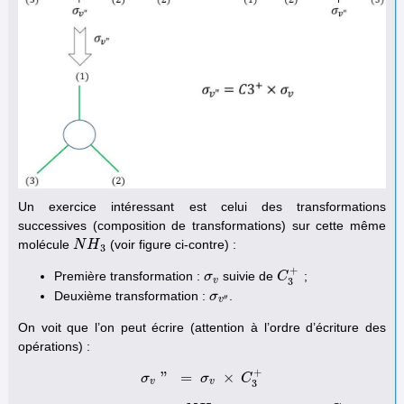
Un exercice intéressant est celui des transformations
successives (composition de transformations) sur cette même
molécule
(voir figure ci-contre) :
N
N
H
H
3
3
+
Première transformation :
suivie de
;
σ
σ
v
C
C
3
+
v
3
Deuxième transformation :
.
σ
σ
v
″
′′
v
On voit que l’on peut écrire (attention à l’ordre d’écriture des
opérations) :
+
"
=
×
σ
σ
v
"
=
σ
σ
v
×
C
3
+
C
v
v
3