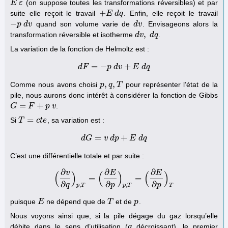
(on suppose toutes les transformations réversibles) et par
E
E
ε
ε
+
suite elle reçoit le travail
. Enfin, elle reçoit le travail
+
E
E
d
q
d
q
−
quand son volume varie de
. Envisageons alors la
−
p
p
d
d
v
v
d
d
v
v
,
transformation réversible et isotherme
.
d
d
v
v
,
d
d
q
q
La variation de la fonction de Helmoltz est :
=
−
+
d
F
d
F
=
−
p
p
d
d
v
v
+
E
d
E
q
d
q
,
,
Comme nous avons choisi
pour représenter l’état de la
p
p
,
q
q
,
T
T
pile, nous aurons donc intérêt à considérer la fonction de Gibbs
=
+
.
G
G
=
F
+
F
p
v
p
v
=
Si
, sa variation est :
T
T
=
c
t
e
c
t
e
=
+
d
G
d
G
=
v
v
d
d
p
p
+
E
d
E
q
d
q
C’est une différentielle totale et par suite :
∂
∂
∂
v
E
E
(
)
(
)
(
)
=
=
(
∂
v
∂
q
)
p
,
T
=
(
∂
E
∂
p
)
p
,
T
=
(
∂
E
∂
p
)
T
∂
∂
∂
q
p
p
,
,
p
T
p
T
T
puisque
ne dépend que de
et de
.
E
E
T
T
p
p
Nous voyons ainsi que, si la pile dégage du gaz lorsqu’elle
débite dans le sens d’utilisation (
décroissant), le premier
q
q