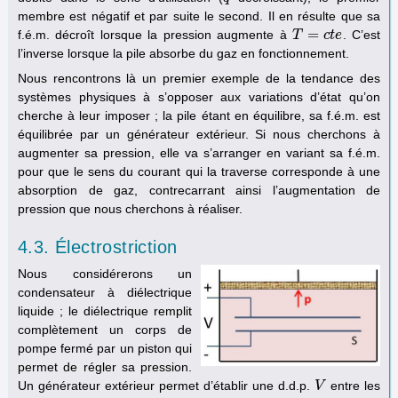
membre est négatif et par suite le second. Il en résulte que sa
=
f.é.m. décroît lorsque la pression augmente à
. C’est
T
T
=
c
t
e
c
t
e
l’inverse lorsque la pile absorbe du gaz en fonctionnement.
Nous rencontrons là un premier exemple de la tendance des
systèmes physiques à s’opposer aux variations d’état qu’on
cherche à leur imposer ; la pile étant en équilibre, sa f.é.m. est
équilibrée par un générateur extérieur. Si nous cherchons à
augmenter sa pression, elle va s’arranger en variant sa f.é.m.
pour que le sens du courant qui la traverse corresponde à une
absorption de gaz, contrecarrant ainsi l’augmentation de
pression que nous cherchons à réaliser.
4.3. Électrostriction
Nous considérerons un
condensateur à diélectrique
liquide ; le diélectrique remplit
complètement un corps de
pompe fermé par un piston qui
permet de régler sa pression.
Un générateur extérieur permet d’établir une d.d.p.
entre les
V
V