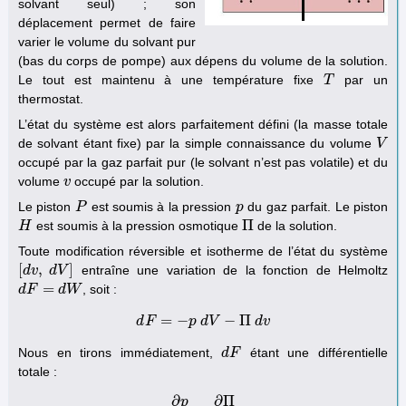
solvant seul) ; son
déplacement permet de faire
varier le volume du solvant pur
(bas du corps de pompe) aux dépens du volume de la solution.
Le tout est maintenu à une température fixe
par un
T
T
thermostat.
L’état du système est alors parfaitement défini (la masse totale
de solvant étant fixe) par la simple connaissance du volume
V
V
occupé par la gaz parfait pur (le solvant n’est pas volatile) et du
volume
occupé par la solution.
v
v
Le piston
est soumis à la pression
du gaz parfait. Le piston
P
P
p
p
Π
est soumis à la pression osmotique
de la solution.
H
H
Π
Toute modification réversible et isotherme de l’état du système
[
,
]
entraîne une variation de la fonction de Helmoltz
[
d
d
v
v
,
d
d
V
V
]
=
, soit :
d
d
F
F
=
d
W
d
W
=
−
−
Π
d
F
d
F
=
−
p
p
d
d
V
V
−
Π
d
v
d
v
Nous en tirons immédiatement,
étant une différentielle
d
d
F
F
totale :
∂
∂
Π
p