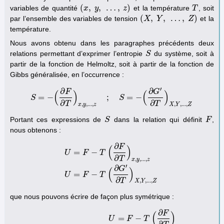
(
,
,
…
,
)
variables de quantité
et la température
, soit
(
x
x
,
y
,
y
…
,
z
)
z
T
T
(
,
,
…
,
)
par l’ensemble des variables de tension
et la
(
X
X
,
Y
,
Y
…
,
Z
)
Z
température.
Nous avons obtenu dans les paragraphes précédents deux
relations permettant d’exprimer l’entropie
du système, soit à
S
S
partir de la fonction de Helmoltz, soit à partir de la fonction de
Gibbs généralisée, en l’occurrence :
′
∂
∂
F
G
(
)
(
)
=
−
;
=
−
S
S
=
−
(
∂
F
∂
T
)
x
,
y
,
.
.
.
,
z
;
S
=
S
−
(
∂
G
′
∂
T
)
X
,
Y
,
.
.
.
,
Z
∂
∂
T
T
,
,
.
.
.
,
,
,
.
.
.
,
x
y
z
X
Y
Z
Portant ces expressions de
dans la relation qui définit
,
S
S
F
F
nous obtenons :
∂
F
(
)
=
−
U
F
T
∂
T
,
,
.
.
.
,
x
y
z
U
=
F
−
T
(
∂
F
∂
T
)
x
,
y
,
.
.
.
,
z
U
=
F
−
T
(
∂
G
′
∂
T
)
X
,
Y
,
.
.
.
,
Z
′
∂
G
(
)
=
−
U
F
T
∂
T
,
,
.
.
.
,
X
Y
Z
que nous pouvons écrire de façon plus symétrique :
∂
F
(
)
=
−
U
F
T