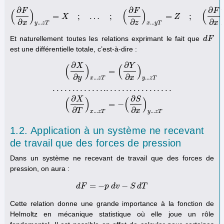
∂
∂
∂
F
F
F
(
)
(
)
(
=
;
…
;
=
;
(
X
∂
F
∂
x
)
y
.
.
.
z
T
=
X
;
…
;
(
∂
F
∂
z
)
x
.
.
.
y
T
=
Z
;
(
∂
F
Z
∂
x
)
x
.
.
.
z
=
−
S
∂
∂
∂
x
z
x
.
.
.
.
.
.
y
z
T
x
y
T
Et naturellement toutes les relations exprimant le fait que
d
d
F
F
est une différentielle totale, c’est-à-dire :
∂
∂
X
Y
(
)
(
)
=
∂
∂
y
x
.
.
.
.
.
.
x
z
T
y
z
T
.
.
.
.
.
.
.
.
.
.
.
.
.
.
.
.
.
.
.
.
.
.
.
.
.
.
.
.
.
.
.
(
∂
X
∂
y
)
x
.
.
.
z
T
=
(
∂
Y
∂
x
)
y
.
.
.
z
T
.
.
.
.
.
.
.
.
.
.
.
.
.
.
.
.
.
.
.
.
.
.
.
.
.
.
.
.
.
.
.
(
∂
X
∂
T
)
x
.
.
.
∂
∂
X
S
(
)
(
)
=
−
∂
∂
T
x
.
.
.
.
.
.
x
z
T
y
z
T
1.2. Application à un système ne recevant
de travail que des forces de pression
Dans un système ne recevant de travail que des forces de
pression, on aura :
=
−
−
d
F
d
F
=
−
p
p
d
d
v
v
−
S
d
S
T
d
T
Cette relation donne une grande importance à la fonction de
Helmoltz en mécanique statistique où elle joue un rôle