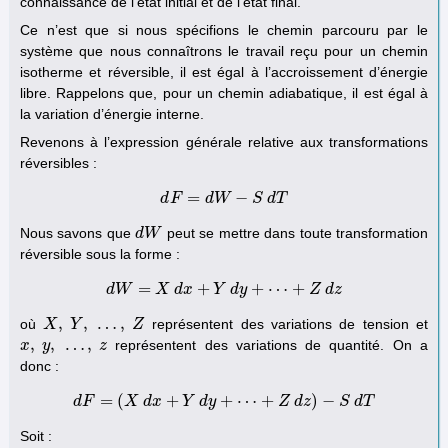
connaissance de l’état initial et de l’état final.
Ce n’est que si nous spécifions le chemin parcouru par le
système que nous connaîtrons le travail reçu pour un chemin
isotherme et réversible, il est égal à l’accroissement d’énergie
libre. Rappelons que, pour un chemin adiabatique, il est égal à
la variation d’énergie interne.
Revenons à l’expression générale relative aux transformations
réversibles :
=
−
d
F
d
F
=
d
d
W
W
−
S
d
S
T
d
T
Nous savons que
peut se mettre dans toute transformation
d
d
W
W
réversible sous la forme :
=
+
+
⋯
+
d
W
d
X
W
=
d
X
x
d
x
+
Y
Y
d
d
y
y
+
⋯
+
Z
d
z
Z
d
z
,
,
…
,
où
représentent des variations de tension et
X
X
,
Y
,
Y
…
,
Z
Z
,
,
…
,
représentent des variations de quantité. On a
x
x
,
y
,
y
…
,
z
z
donc :
=
(
+
+
⋯
+
)
−
d
F
X
d
F
d
=
(
x
X
d
x
Y
+
Y
d
d
y
y
+
⋯
+
Z
d
z
Z
)
−
S
d
z
d
T
S
d
T
Soit :