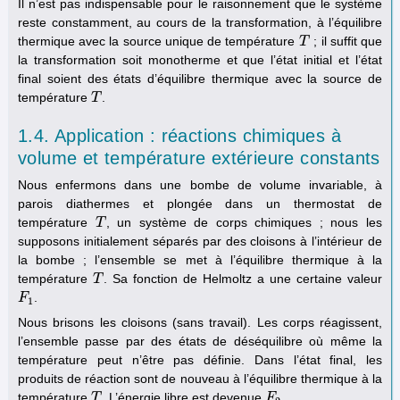
Il n’est pas indispensable pour le raisonnement que le système
reste constamment, au cours de la transformation, à l’équilibre
thermique avec la source unique de température
; il suffit que
T
T
la transformation soit monotherme et que l’état initial et l’état
final soient des états d’équilibre thermique avec la source de
température
.
T
T
1.4. Application : réactions chimiques à
volume et température extérieure constants
Nous enfermons dans une bombe de volume invariable, à
parois diathermes et plongée dans un thermostat de
température
, un système de corps chimiques ; nous les
T
T
supposons initialement séparés par des cloisons à l’intérieur de
la bombe ; l’ensemble se met à l’équilibre thermique à la
température
. Sa fonction de Helmoltz a une certaine valeur
T
T
.
F
F
1
1
Nous brisons les cloisons (sans travail). Les corps réagissent,
l’ensemble passe par des états de déséquilibre où même la
température peut n’être pas définie. Dans l’état final, les
produits de réaction sont de nouveau à l’équilibre thermique à la
température
. L’énergie libre est devenue
.
T
T
F
F
2