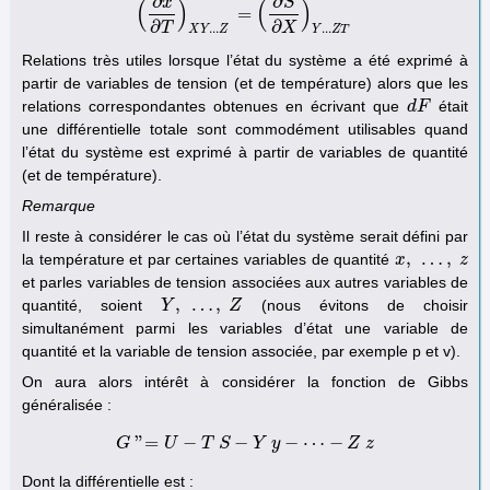
∂
∂
x
S
(
)
(
)
=
∂
∂
T
X
.
.
.
.
.
.
X
Y
Z
Y
Z
T
Relations très utiles lorsque l’état du système a été exprimé à
partir de variables de tension (et de température) alors que les
relations correspondantes obtenues en écrivant que
était
d
d
F
F
une différentielle totale sont commodément utilisables quand
l’état du système est exprimé à partir de variables de quantité
(et de température).
Remarque
Il reste à considérer le cas où l’état du système serait défini par
,
…
,
la température et par certaines variables de quantité
x
x
,
…
,
z
z
et parles variables de tension associées aux autres variables de
,
…
,
quantité, soient
(nous évitons de choisir
Y
Y
,
…
,
Z
Z
simultanément parmi les variables d’état une variable de
quantité et la variable de tension associée, par exemple p et v).
On aura alors intérêt à considérer la fonction de Gibbs
généralisée :
"
=
−
−
−
⋯
−
G
U
G
"=
U
T
−
T
S
S
−
Y
Y
y
−
y
⋯
−
Z
z
Z
z
Dont la différentielle est :