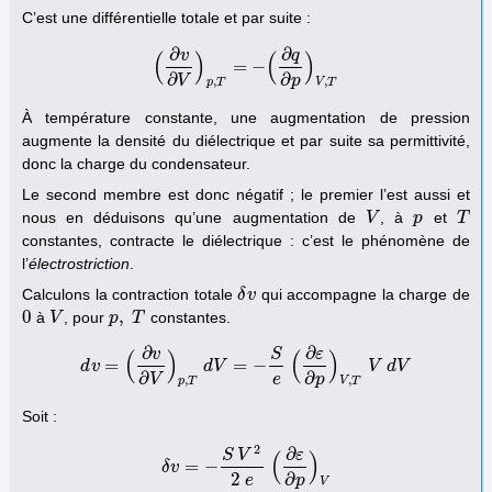
C’est une différentielle totale et par suite :
∂
∂
q
v
(
)
(
)
=
−
(
∂
v
∂
V
)
p
,
T
=
−
(
∂
q
∂
p
)
V
,
T
∂
∂
V
p
,
,
p
T
V
T
À température constante, une augmentation de pression
augmente la densité du diélectrique et par suite sa permittivité,
donc la charge du condensateur.
Le second membre est donc négatif ; le premier l’est aussi et
nous en déduisons qu’une augmentation de
, à
et
V
V
p
p
T
T
constantes, contracte le diélectrique : c’est le phénomène de
l’
électrostriction
.
Calculons la contraction totale
qui accompagne la charge de
δ
δ
v
v
0
,
à
, pour
constantes.
0
V
V
p
p
,
T
T
∂
∂
v
S
ε
(
)
(
)
=
=
−
d
v
d
v
=
(
∂
v
∂
V
)
p
,
T
d
V
d
V
=
−
S
e
(
∂
ε
∂
p
)
V
,
T
V
d
V
V
d
V
∂
∂
e
V
p
,
,
p
T
V
T
Soit :
2
∂
S
V
ε
(
)
=
−
δ
v
δ
v
=
−
S
V
2
2
e
(
∂
ε
∂
p
)
V
2
∂
e
p
V