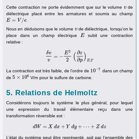
Cette contraction ne porte évidemment que sur le volume
de
v
v
diélectrique placé entre les armatures et soumis au champ
=
/
.
E
E
=
V
/
e
V
e
Nous en déduisons que le volume
de diélectrique, lorsqu’on le
v
v
place dans un champ électrique
subit une contraction
E
E
relative :
2
∂
δ
v
E
ε
(
)
=
−
δ
v
v
=
−
E
2
2
(
∂
ε
∂
p
)
E
,
T
2
∂
v
p
,
E
T
−
7
10
La contraction est très faible, de l’ordre de
dans un champ
10
−
7
6
5
×
10
de
V/m pour le sulfure de carbone.
5
×
10
6
5. Relations de Helmoltz
Considérons toujours le système le plus général, pour lequel
une expression du travail élémentaire reçu dans une
transformation réversible est :
=
+
+
⋯
+
d
W
d
X
W
=
d
X
x
d
x
+
Y
Y
d
d
y
y
+
⋯
+
Z
d
z
Z
d
z
L’état du système peut être représenté, soit par l’ensemble des