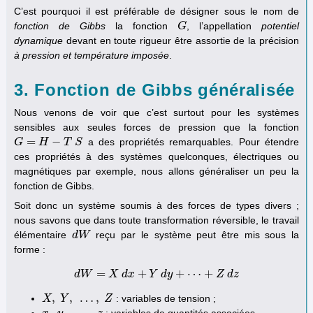
C’est pourquoi il est préférable de désigner sous le nom de
fonction de Gibbs
la fonction
, l’appellation
potentiel
G
G
dynamique
devant en toute rigueur être assortie de la précision
à pression et température imposée
.
3. Fonction de Gibbs généralisée
Nous venons de voir que c’est surtout pour les systèmes
sensibles aux seules forces de pression que la fonction
=
−
a des propriétés remarquables. Pour étendre
G
G
=
H
−
H
T
S
T
S
ces propriétés à des systèmes quelconques, électriques ou
magnétiques par exemple, nous allons généraliser un peu la
fonction de Gibbs.
Soit donc un système soumis à des forces de types divers ;
nous savons que dans toute transformation réversible, le travail
élémentaire
reçu par le système peut être mis sous la
d
d
W
W
forme :
=
+
+
⋯
+
d
W
d
X
W
=
d
X
x
d
x
+
Y
Y
d
d
y
y
+
⋯
+
Z
d
z
Z
d
z
,
,
…
,
: variables de tension ;
X
X
,
Y
,
Y
…
,
Z
Z
,
,
…
,
: variables de quantités associées.