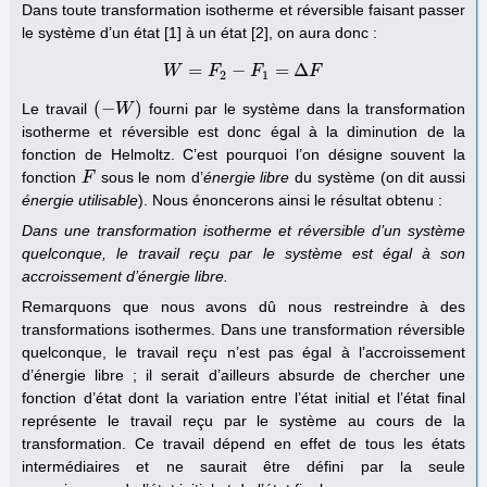
Dans toute transformation isotherme et réversible faisant passer
le système d’un état [1] à un état [2], on aura donc :
=
−
=
Δ
W
W
F
=
F
2
−
F
F
1
=
Δ
F
F
2
1
(
−
)
Le travail
fourni par le système dans la transformation
(
−
W
W
)
isotherme et réversible est donc égal à la diminution de la
fonction de Helmoltz. C’est pourquoi l’on désigne souvent la
fonction
sous le nom d’
énergie libre
du système (on dit aussi
F
F
énergie utilisable
). Nous énoncerons ainsi le résultat obtenu :
Dans une transformation isotherme et réversible d’un système
quelconque, le travail reçu par le système est égal à son
accroissement d’énergie libre.
Remarquons que nous avons dû nous restreindre à des
transformations isothermes. Dans une transformation réversible
quelconque, le travail reçu n’est pas égal à l’accroissement
d’énergie libre ; il serait d’ailleurs absurde de chercher une
fonction d’état dont la variation entre l’état initial et l’état final
représente le travail reçu par le système au cours de la
transformation. Ce travail dépend en effet de tous les états
intermédiaires et ne saurait être défini par la seule