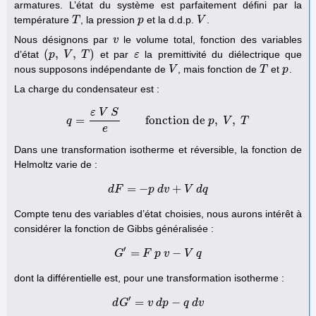
armatures. L’état du système est parfaitement défini par la
température
, la pression
et la d.d.p.
.
T
T
p
p
V
V
Nous désignons par
le volume total, fonction des variables
v
v
(
,
,
)
d’état
et par
la premittivité du diélectrique que
(
p
p
,
V
V
,
T
)
T
ε
ε
nous supposons indépendante de
, mais fonction de
et
.
V
V
T
T
p
p
La charge du condensateur est :
ε
V
S
=
fonction de
,
,
q
q
=
ε
V
S
e
fonction de
p
,
V
,
p
T
V
T
e
Dans une transformation isotherme et réversible, la fonction de
Helmoltz varie de :
=
−
+
d
F
d
F
=
−
p
p
d
d
v
v
+
V
d
V
q
d
q
Compte tenu des variables d’état choisies, nous aurons intérêt à
considérer la fonction de Gibbs généralisée :
′
=
−
G
G
′
=
F
F
p
p
v
v
−
V
q
V
q
dont la différentielle est, pour une transformation isotherme :
′
=
−
d
G
d
G
′
=
v
v
d
d
p
p
−
q
d
q
v
d
v