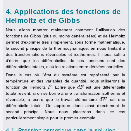
4. Applications des fonctions de
Helmoltz et de Gibbs
Nous allons montrer maintenant comment l’utilisation des
fonctions de Gibbs (plus ou moins généralisées) et de Helmoltz
permet d’exprimer très simplement, sous forme mathématique,
le second principe de la thermodynamique, en nous limitant à
des transformations réversibles et isothermes. Il nous suffira
d’écrire que les différentielles de ces fonctions sont des
différentielles totales, d’où les relations entre dérivées partielles.
Dans le cas où l’état du système est représenté par la
température et des variables de quantité, nous utiliserons la
fonction de Helmoltz
. Écrire que
est une différentielle
F
F
d
d
F
F
totale revient, si on se borne à une transformation isotherme et
réversible, à écrire que le travail élémentaire
est une
d
d
W
W
différentielle totale. On applique donc ainsi directement le
second principe. Nous nous placerons dans ce cas
particulièrement simple pour le premier exemple.
4.1. Pression osmotique dans la solution