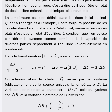
température
, mais par contre n’est pas obligatoirement à
T
T
l’équilibre thermodynamique, c’est-à-dire qu’il peut être en état
de déséquilibre mécanique, chimique, électrique, etc.
La température est bien définie dans les états initial et final.
Quant à l’énergie et à l’entropie, il sera toujours possible de les
calculer dans l’état final et dans l’état initial, même si l’un de ces
états n’est pas un état d’équilibre, à condition que l’on puisse
considérer le système comme formé de la juxtaposition de
diverses parties séparément à l’équilibre (éventuellement en
nombre infini).
[
1
]
→
[
2
]
Dans la transformation
, nous aurons alors :
[
1
]
→
[
2
]
Δ
F
:
−
=
Δ
−
Δ
(
)
=
Δ
−
Δ
Δ
F
1
F
→
2
:
F
F
2
−
F
1
=
Δ
U
U
−
Δ
(
T
S
)
T
=
Δ
S
U
−
T
Δ
S
U
T
S
2
1
1
→
2
Considérons alors la chaleur
reçue par le système
Q
Q
(obligatoirement de la source unique), la température
. La
T
T
[
−
/
]
variation d’entropie de la source est
, celle du système
[
−
Q
Q
/
T
]
T
[
Δ
]
est
et la variation d’entropie de l’Univers est :
[
Δ
S
S
]
Q
(
)
Δ
+
−
>
0
S
Δ
S
+
(
−
Q
T
)
>
0
T