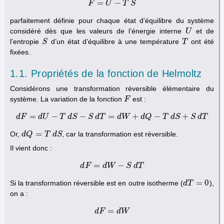
=
−
F
F
=
U
U
−
T
S
T
S
parfaitement définie pour chaque état d’équilibre du système
considéré dès que les valeurs de l’énergie interne
et de
U
U
l’entropie
d’un état d’équilibre à une température
ont été
S
S
T
T
fixées.
1.1. Propriétés de la fonction de Helmoltz
Considérons une transformation réversible élémentaire du
système. La variation de la fonction
est :
F
F
=
−
−
=
+
−
+
d
F
d
U
d
F
=
T
d
U
d
−
S
T
d
S
S
−
S
d
T
d
T
=
d
W
d
W
+
d
Q
−
d
T
Q
d
S
+
S
T
d
T
d
S
S
d
T
=
Or,
, car la transformation est réversible.
d
d
Q
Q
=
T
d
T
S
d
S
Il vient donc :
=
−
d
F
d
F
=
d
d
W
W
−
S
d
S
T
d
T
=
0
Si la transformation réversible est en outre isotherme (
),
d
d
T
T
=
0
on a :
=
d
F
d
F
=
d
d
W
W