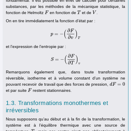
fondamental. Il est possible en effet de calculer pour certaines
substances, par les méthodes de la mécanique statistique, la
fonction de Helmoltz
en fonction de
et de
.
F
F
T
T
V
V
On en tire immédiatement la fonction d’état par :
∂
F
(
)
=
−
p
p
=
−
(
∂
F
∂
v
)
T
∂
v
T
et l’expression de l’entropie par :
∂
F
(
)
=
−
S
S
=
−
(
∂
F
∂
T
)
v
∂
T
v
Remarquons également que, dans toute transformation
réversible, isotherme et à volume constant d’un système ne
=
0
pouvant recevoir de travail que des forces de pression,
d
d
F
F
=
0
et par suite
restent stationnaires.
F
F
1.3. Transformations monothermes et
irréversibles
Nous supposons qu’au début et à la fin de la transformation, le
système est à l’équilibre thermique avec une source de