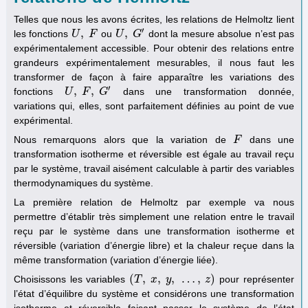
Telles que nous les avons écrites, les relations de Helmoltz lient
′
,
,
les fonctions
ou
dont la mesure absolue n’est pas
U
U
,
F
F
U
U
,
G
G
′
expérimentalement accessible. Pour obtenir des relations entre
grandeurs expérimentalement mesurables, il nous faut les
transformer de façon à faire apparaître les variations des
′
,
,
fonctions
dans une transformation donnée,
U
U
,
F
,
F
G
′
G
variations qui, elles, sont parfaitement définies au point de vue
expérimental.
Nous remarquons alors que la variation de
dans une
F
F
transformation isotherme et réversible est égale au travail reçu
par le système, travail aisément calculable à partir des variables
thermodynamiques du système.
La première relation de Helmoltz par exemple va nous
permettre d’établir très simplement une relation entre le travail
reçu par le système dans une transformation isotherme et
réversible (variation d’énergie libre) et la chaleur reçue dans la
même transformation (variation d’énergie liée).
(
,
,
,
…
,
)
Choisissons les variables
pour représenter
(
T
T
,
x
,
x
y
,
…
y
,
z
)
z
l’état d’équilibre du système et considérons une transformation