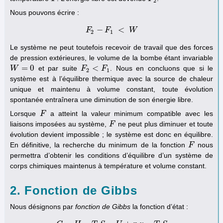
2
Nous pouvons écrire :
−
<
F
F
2
−
F
F
1
<
W
W
2
1
Le système ne peut toutefois recevoir de travail que des forces
de pression extérieures, le volume de la bombe étant invariable
=
0
<
et par suite
. Nous en concluons que si le
W
W
=
0
F
F
2
<
F
1
F
2
1
système est à l’équilibre thermique avec la source de chaleur
unique et maintenu à volume constant, toute évolution
spontanée entraînera une diminution de son énergie libre.
Lorsque
a atteint la valeur minimum compatible avec les
F
F
liaisons imposées au système,
ne peut plus diminuer et toute
F
F
évolution devient impossible ; le système est donc en équilibre.
En définitive, la recherche du minimum de la fonction
nous
F
F
permettra d’obtenir les conditions d’équilibre d’un système de
corps chimiques maintenus à température et volume constant.
2. Fonction de Gibbs
Nous désignons par
fonction de Gibbs
la fonction d’état :