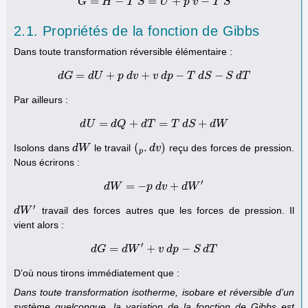
=
−
=
+
−
G
H
G
=
H
T
−
T
S
S
=
U
U
+
p
v
−
p
T
v
S
T
S
2.1. Propriétés de la fonction de Gibbs
Dans toute transformation réversible élémentaire :
=
+
+
−
−
d
G
d
d
G
U
=
d
U
p
+
p
d
v
d
v
+
v
v
d
d
p
p
−
T
d
T
S
−
d
S
S
d
T
S
d
T
Par ailleurs :
=
+
=
+
d
U
d
d
U
Q
=
d
Q
+
d
d
T
T
=
T
d
T
S
+
d
d
S
W
d
W
(
.
)
Isolons dans
le travail
reçu des forces de pression.
d
d
W
W
(
p
.
d
d
v
v
)
p
Nous écrirons :
′
=
−
+
d
W
d
W
=
−
p
p
d
d
v
v
+
d
W
d
′
W
′
travail des forces autres que les forces de pression. Il
d
d
W
W
′
vient alors :
′
=
+
−
d
G
d
G
d
=
W
d
W
′
+
v
v
d
p
d
−
p
S
d
T
S
d
T
D’où nous tirons immédiatement que :
Dans toute transformation isotherme, isobare et réversible d’un
système quelconque, la variation de la fonction de Gibbs est