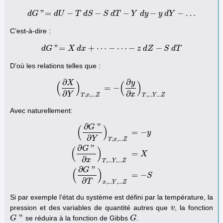
"
=
−
−
−
−
−
…
d
G
d
d
U
G
"=
d
T
U
−
d
T
S
d
S
−
S
S
d
d
T
T
−
Y
d
Y
y
−
d
y
y
d
Y
−
y
…
d
Y
C’est-à-dire :
"
=
+
⋯
−
⋯
−
−
d
G
d
X
G
"=
d
x
X
d
x
+
⋯
−
⋯
−
z
d
Z
−
z
S
d
d
Z
T
S
d
T
D’où les relations telles que :
∂
∂
y
X
(
)
(
)
=
−
(
∂
X
∂
Y
)
T
,
x
,
.
.
.
Z
=
−
(
∂
y
∂
x
)
T
,
.
.
.
Y
.
.
.
Z
∂
∂
Y
x
,
,
.
.
.
,
.
.
.
.
.
.
T
x
Z
T
Y
Z
Avec naturellement:
∂
"
G
(
)
=
−
y
∂
Y
,
,
.
.
.
T
x
Z
∂
"
G
(
)
=
(
∂
G
"
∂
Y
)
T
,
x
,
.
.
.
Z
=
−
y
(
∂
G
"
∂
x
)
T
,
.
.
.
Y
,
.
.
.
Z
=
X
(
∂
G
"
∂
T
)
x
,
.
.
.
X
∂
x
,
.
.
.
,
.
.
.
T
Y
Z
∂
"
G
(
)
=
−
S
∂
T
,
.
.
.
,
.
.
.
x
Y
Z
Si par exemple l’état du système est défini par la température, la
pression et des variables de quantité autres que
, la fonction
v
v
"
se réduira à la fonction de Gibbs
.
G
G
"
G
G