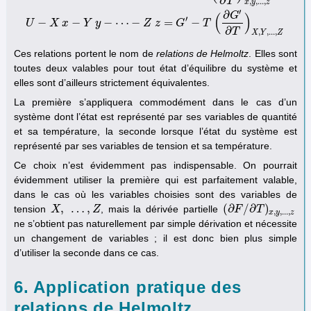
∂
T
,
,
.
.
.
,
x
y
z
U
=
F
−
T
(
∂
F
∂
T
)
x
,
y
,
.
.
.
,
z
U
−
X
x
−
Y
y
−
⋯
−
Z
z
=
G
′
−
T
(
∂
G
′
∂
T
)
X
,
Y
,
.
.
.
,
Z
′
∂
G
(
)
′
−
−
−
⋯
−
=
−
U
X
x
Y
y
Z
z
G
T
∂
T
,
,
.
.
.
,
X
Y
Z
Ces relations portent le nom de
relations de Helmoltz
. Elles sont
toutes deux valables pour tout état d’équilibre du système et
elles sont d’ailleurs strictement équivalentes.
La première s’appliquera commodément dans le cas d’un
système dont l’état est représenté par ses variables de quantité
et sa température, la seconde lorsque l’état du système est
représenté par ses variables de tension et sa température.
Ce choix n’est évidemment pas indispensable. On pourrait
évidemment utiliser la première qui est parfaitement valable,
dans le cas où les variables choisies sont des variables de
,
…
,
(
∂
/
∂
)
tension
, mais la dérivée partielle
X
X
,
…
,
Z
Z
(
∂
F
F
/
∂
T
)
x
T
,
y
,
.
.
.
,
z
,
,
.
.
.
,
x
y
z
ne s’obtient pas naturellement par simple dérivation et nécessite
un changement de variables ; il est donc bien plus simple
d’utiliser la seconde dans ce cas.
6. Application pratique des
relations de Helmoltz