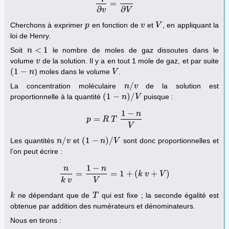
=
∂
p
∂
v
=
∂
Π
∂
V
∂
∂
v
V
Cherchons à exprimer
en fonction de
et
, en appliquant la
p
p
v
v
V
V
loi de Henry.
<
1
Soit
le nombre de moles de gaz dissoutes dans le
n
n
<
1
volume
de la solution. Il y a en tout 1 mole de gaz, et par suite
v
v
(
1
−
) moles dans le volume
.
(
1
−
n
n
V
V
/
La concentration moléculaire
de la solution est
n
n
/
v
v
(
1
−
)
/
proportionnelle à la quantité
puisque :
(
1
−
n
)
/
n
V
V
1
−
n
=
p
p
=
R
R
T
T
1
−
n
V
V
/
(
1
−
)
/
Les quantités
et
sont donc proportionnelles et
n
n
/
v
v
(
1
−
n
)
/
n
V
V
l’on peut écrire :
1
−
n
n
=
=
1
+
(
+
)
n
k
v
=
1
−
n
V
=
1
+
(
k
v
+
k
V
v
)
V
k
v
V
ne dépendant que de
qui est fixe ; la seconde égalité est
k
k
T
T
obtenue par addition des numérateurs et dénominateurs.
Nous en tirons :