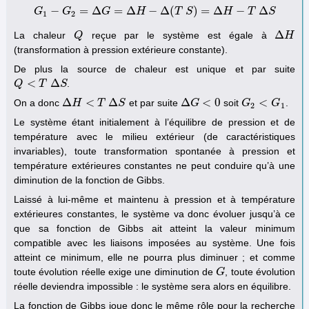
−
=
Δ
=
Δ
−
Δ
(
)
=
Δ
−
Δ
G
G
G
1
−
G
G
2
=
Δ
G
=
H
Δ
H
−
Δ
(
T
S
T
)
=
S
Δ
H
−
T
Δ
S
H
T
S
1
2
Δ
La chaleur
reçue par le système est égale à
Q
Q
Δ
H
H
(transformation à pression extérieure constante).
De plus la source de chaleur est unique et par suite
<
Δ
.
Q
Q
<
T
Δ
T
S
S
Δ
<
Δ
Δ
<
0
<
On a donc
et par suite
soit
.
Δ
H
H
<
T
Δ
S
T
S
Δ
G
G
<
0
G
G
2
<
G
1
G
2
1
Le système étant initialement à l’équilibre de pression et de
température avec le milieu extérieur (de caractéristiques
invariables), toute transformation spontanée à pression et
température extérieures constantes ne peut conduire qu’à une
diminution de la fonction de Gibbs.
Laissé à lui-même et maintenu à pression et à température
extérieures constantes, le système va donc évoluer jusqu’à ce
que sa fonction de Gibbs ait atteint la valeur minimum
compatible avec les liaisons imposées au système. Une fois
atteint ce minimum, elle ne pourra plus diminuer ; et comme
toute évolution réelle exige une diminution de
, toute évolution
G
G
réelle deviendra impossible : le système sera alors en équilibre.
La fonction de Gibbs joue donc le même rôle pour la recherche