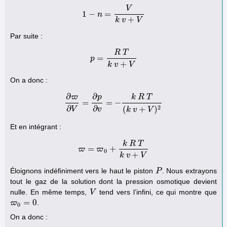
V
1
−
=
1
n
−
n
=
V
k
v
+
V
+
k
v
V
Par suite :
R
T
=
p
p
=
R
T
k
v
+
V
+
k
v
V
On a donc :
∂
∂
p
ϖ
k
R
T
=
=
−
∂
ϖ
∂
V
=
∂
p
∂
v
=
−
k
R
T
(
k
v
+
V
)
2
2
∂
∂
(
+
)
V
v
k
v
V
Et en intégrant :
k
R
T
=
+
ϖ
ϖ
=
ϖ
ϖ
0
+
k
R
T
k
v
+
V
0
+
k
v
V
Éloignons indéfiniment vers le haut le piston
. Nous extrayons
P
P
tout le gaz de la solution dont la pression osmotique devient
nulle. En même temps,
tend vers l’infini, ce qui montre que
V
V
=
0
.
ϖ
ϖ
0
=
0
0
On a donc :