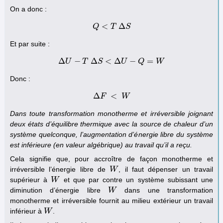
On a donc :
<
Δ
Q
Q
<
T
T
Δ
S
S
Et par suite :
Δ
−
Δ
<
Δ
−
=
U
Δ
T
U
−
T
S
Δ
S
<
Δ
U
U
−
Q
=
W
Q
W
Donc :
Δ
<
F
Δ
F
<
W
W
Dans toute transformation monotherme et irréversible joignant
deux états d’équilibre thermique avec la source de chaleur d’un
système quelconque, l’augmentation d’énergie libre du système
est inférieure (en valeur algébrique) au travail qu’il a reçu.
Cela signifie que, pour accroître de façon monotherme et
irréversible l’énergie libre de
, il faut dépenser un travail
W
W
supérieur à
et que par contre un système subissant une
W
W
diminution d’énergie libre
dans une transformation
W
W
monotherme et irréversible fournit au milieu extérieur un travail
inférieur à
.
W
W