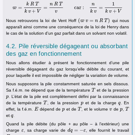
1
k
R
T
n
R
T
n
=
=
car :
=
ϖ
ϖ
=
k
R
T
k
v
+
V
=
n
R
T
v
car :
n
k
v
=
1
k
v
+
V
+
+
k
v
V
v
k
v
k
v
V
(
=
)
Nous retrouvons la loi de Vent Hoff
qui nous
(
ϖ
ϖ
v
v
=
n
R
n
T
R
)
T
apparaît ainsi comme une conséquence de la loi de Henry dans
le cas de la solution d’un gaz parfait dans un solvant non volatil.
4.2. Pile réversible dégageant ou absorbant
des gaz en fonctionnement
Nous allons étudier à présent le fonctionnement d’une pile
réversible dégageant du gaz lorsqu’elle débite du courant, et
pour laquelle il est impossible de négliger la variation de volume.
Nous supposons la pile constamment saturée en sels dissous.
Sa f.é.m. ne dépend que de la température
et de la pression
T
T
. L’état de la pile est complètement défini par la connaissance
p
p
de la température
, de la pression
et de la charge
. En
T
T
p
p
q
q
effet, la f.é.m.
dépend de
et de
, et le volume
de
,
E
E
p
p
T
T
v
v
p
p
T
T
et
.
q
q
Quand la pile débite (du pôle + au pôle – à l’extérieur) une
=
−
charge
, sa charge varie de
, elle fournit le travail
ε
ε
d
d
q
q
=
−
ε
ε