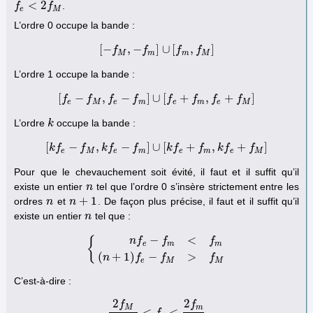
<
2
.
f
f
e
<
2
f
M
f
e
M
L’ordre 0 occupe la bande :
[
−
,
−
]
∪
[
,
]
f
[
−
f
M
,
−
f
f
m
]
∪
[
f
m
f
,
f
M
]
f
M
m
m
M
L’ordre 1 occupe la bande :
[
−
,
−
]
∪
[
+
,
+
]
f
f
[
f
e
−
f
f
M
,
f
e
f
−
f
m
]
∪
[
f
e
f
+
f
m
,
f
f
e
+
f
M
f
]
f
e
M
e
m
e
m
e
M
L’ordre
occupe la bande :
k
k
[
−
,
−
]
∪
[
+
,
+
]
k
f
f
[
k
f
e
−
k
f
f
M
,
k
f
e
f
−
f
m
]
∪
[
k
k
f
e
f
+
f
m
,
k
f
f
e
+
f
M
k
f
]
f
e
M
e
m
e
m
e
M
Pour que le chevauchement soit évité, il faut et il suffit qu’il
existe un entier
tel que l’ordre 0 s’insère strictement entre les
n
n
+
1
ordres
et
. De façon plus précise, il faut et il suffit qu’il
n
n
n
n
+
1
existe un entier
tel que :
n
n
−
<
{
n
f
f
f
e
m
m
{
n
f
e
−
f
m
<
f
m
(
n
+
1
)
f
e
−
f
M
>
f
M
(
+
1
)
−
>
n
f
f
f
e
M
M
C’est-à-dire :
2
2
f
f
M
m
<
<