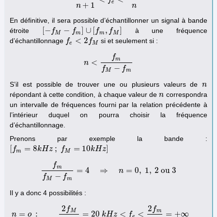
2
f
M
n
+
1
<
f
f
e
<
2
f
m
n
e
+
1
n
n
En définitive, il sera possible d’échantillonner un signal à bande
[
−
−
]
∪
[
,
]
étroite
à une fréquence
[
−
f
M
f
−
f
m
]
∪
f
[
f
m
,
f
M
]
f
f
M
m
m
M
<
2
d’échantillonnage
si et seulement si :
f
f
e
<
2
f
M
f
e
M
f
m
<
n
n
<
f
m
f
M
−
f
m
−
f
f
M
m
S’il est possible de trouver une ou plusieurs valeurs de
n
n
répondant à cette condition, à chaque valeur de
correspondra
n
n
un intervalle de fréquences fourni par la relation précédente à
l’intérieur duquel on pourra choisir la fréquence
d’échantillonnage.
Prenons par exemple la bande :
[
=
8
;
=
10
]
[
f
f
m
=
8
k
H
z
k
;
H
f
M
z
=
10
f
k
H
z
]
k
H
z
m
M
f
m
=
4
⇒
=
0
,
1
,
2
ou
3
f
m
f
M
−
f
m
=
4
⇒
n
=
0
n
,
1
,
2
ou
3
−
f
f
M
m
Il y a donc 4 possibilités :
2
2
f
f
M
m
=
:
=
20
<
<
=
+
∞
n
o
k
H
z
f
e