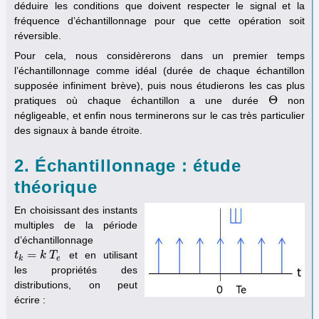
déduire les conditions que doivent respecter le signal et la
fréquence d’échantillonnage pour que cette opération soit
réversible.
Pour cela, nous considèrerons dans un premier temps
l’échantillonnage comme idéal (durée de chaque échantillon
supposée infiniment brève), puis nous étudierons les cas plus
Θ
pratiques où chaque échantillon a une durée
non
Θ
négligeable, et enfin nous terminerons sur le cas très particulier
des signaux à bande étroite.
2. Échantillonnage : étude
théorique
En choisissant des instants
multiples de la période
d’échantillonnage
=
et en utilisant
t
t
k
=
k
T
k
e
T
k
e
les propriétés des
distributions, on peut
écrire :