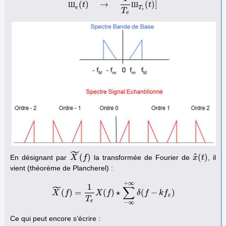
(
)
→
(
)
]
Ш
t
Ш
e
(
t
)
→
1
T
e
Ш
T
e
Ш
(
t
)
]
t
e
T
T
e
e
˜
˜
(
)
(
)
En désignant par
la transformée de Fourier de
, il
X
X
~
(
f
)
f
x
x
~
(
t
t
)
vient (théorème de Plancherel) :
+
∞
˜
1
∑
(
)
=
(
)
⋆
(
−
)
X
f
X
~
(
f
)
=
1
T
e
X
X
(
f
)
f
⋆
∑
−
∞
+
∞
δ
δ
(
f
f
−
k
f
e
)
k
f
e
T
e
−
∞
Ce qui peut encore s’écrire :