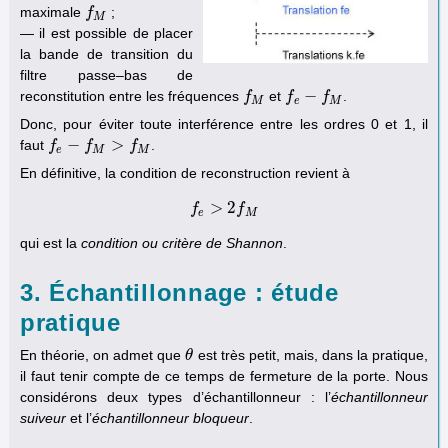
maximale
;
f
f
M
M
— il est possible de placer
la bande de transition du
filtre passe–bas de
−
reconstitution entre les fréquences
et
.
f
f
M
f
f
e
−
f
M
f
M
e
M
Donc, pour éviter toute interférence entre les ordres 0 et 1, il
−
>
faut
.
f
f
e
−
f
M
f
>
f
M
f
e
M
M
En définitive, la condition de reconstruction revient à
>
2
f
f
e
>
2
f
M
f
e
M
qui est la
condition ou critère de Shannon
.
3. Échantillonnage : étude
pratique
En théorie, on admet que
est très petit, mais, dans la pratique,
θ
θ
il faut tenir compte de ce temps de fermeture de la porte. Nous
considérons deux types d’échantillonneur : l’
échantillonneur
suiveur
et l’
échantillonneur bloqueur
.