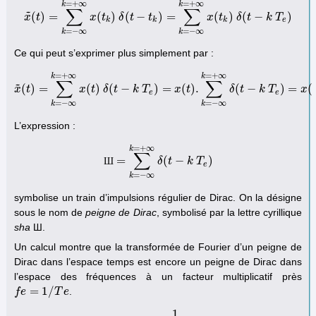
=
+
∞
=
+
∞
k
k
∑
∑
˜
(
)
=
(
)
(
−
)
=
(
)
(
−
)
x
x
t
~
(
t
)
=
∑
k
=
−
∞
k
x
=
+
t
∞
x
(
δ
t
k
)
t
δ
(
t
−
t
t
k
)
=
∑
k
=
−
∞
k
=
x
+
∞
t
x
(
t
k
δ
)
δ
t
(
t
−
k
k
T
T
e
)
k
k
k
e
=
−
∞
=
−
∞
k
k
Ce qui peut s’exprimer plus simplement par :
=
+
∞
=
+
∞
k
k
∑
∑
˜
(
)
=
(
)
(
−
)
=
(
)
.
(
−
)
=
(
x
t
x
~
(
t
)
=
∑
k
=
−
x
∞
k
t
=
+
δ
∞
x
t
(
t
)
δ
k
(
t
−
T
k
T
e
)
=
x
x
(
t
)
t
.
∑
k
=
−
∞
k
=
δ
+
∞
t
δ
(
t
−
k
k
T
T
e
)
=
x
(
t
x
)
e
e
=
−
∞
=
−
∞
k
k
L’expression :
=
+
∞
k
∑
=
(
−
)
Ш
Ш
=
∑
k
=
−
∞
k
=
δ
+
∞
t
δ
(
t
−
k
k
T
T
e
)
e
=
−
∞
k
symbolise un train d’impulsions régulier de Dirac. On la désigne
sous le nom de
peigne de Dirac
, symbolisé par la lettre cyrillique
sha
Ш.
Un calcul montre que la transformée de Fourier d’un peigne de
Dirac dans l’espace temps est encore un peigne de Dirac dans
l’espace des fréquences à un facteur multiplicatif près
=
1
/
.
f
f
e
e
=
1
/
T
e
T
e
1