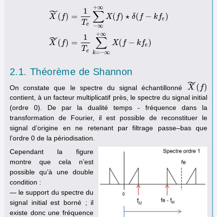
+
∞
˜
1
∑
(
)
=
(
)
⋆
(
−
)
X
f
X
f
δ
f
k
f
e
T
e
−
∞
X
~
(
f
)
=
1
T
e
∑
−
∞
+
∞
X
(
f
)
⋆
δ
(
f
−
k
f
e
)
X
~
(
f
)
=
1
T
e
∑
k
=
−
∞
+
∞
X
(
f
−
k
f
+
∞
˜
1
∑
(
)
=
(
−
)
X
f
X
f
k
f
e
T
e
=
−
∞
k
2.1. Théorème de Shannon
˜
(
)
On constate que le spectre du signal échantillonné
X
X
~
(
f
)
f
contient, à un facteur multiplicatif près, le spectre du signal initial
(ordre 0). De par la dualité temps - fréquence dans la
transformation de Fourier, il est possible de reconstituer le
signal d’origine en ne retenant par filtrage passe–bas que
l’ordre 0 de la périodisation.
Cependant la figure
montre que cela n’est
possible qu’à une double
condition :
— le support du spectre du
signal initial est borné ; il
existe donc une fréquence