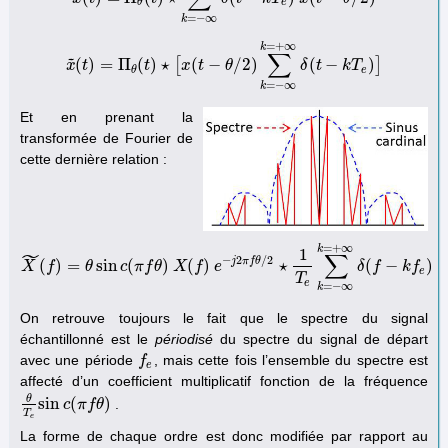
e
θ
=
−
∞
k
=
+
∞
k
∑
˜
(
)
=
Π
(
)
⋆
[
(
−
/
2
)
(
−
)
]
x
t
x
~
(
t
)
=
Π
θ
t
(
t
)
⋆
[
x
x
(
t
−
t
θ
/
2
)
∑
θ
k
=
−
∞
k
=
+
∞
δ
δ
(
t
t
−
k
T
e
k
)
T
]
e
θ
=
−
∞
k
Et en prenant la
transformée de Fourier de
cette dernière relation :
=
+
∞
k
˜
1
∑
−
2
/
2
j
π
f
θ
(
)
=
sin
(
)
(
)
⋆
(
−
)
X
f
X
~
(
f
)
=
θ
θ
sin
c
c
(
π
π
f
θ
f
)
θ
X
(
f
X
)
e
−
f
j
2
π
e
f
θ
/
2
⋆
1
T
e
∑
k
=
−
∞
k
=
+
∞
δ
δ
(
f
−
f
k
f
e
)
k
f
e
T
e
=
−
∞
k
On retrouve toujours le fait que le spectre du signal
échantillonné est le
périodisé
du spectre du signal de départ
avec une période
, mais cette fois l’ensemble du spectre est
f
f
e
e
affecté d’un coefficient multiplicatif fonction de la fréquence
θ
sin
(
)
.
θ
T
e
sin
c
c
(
π
π
f
f
θ
)
θ
T
e
La forme de chaque ordre est donc modifiée par rapport au