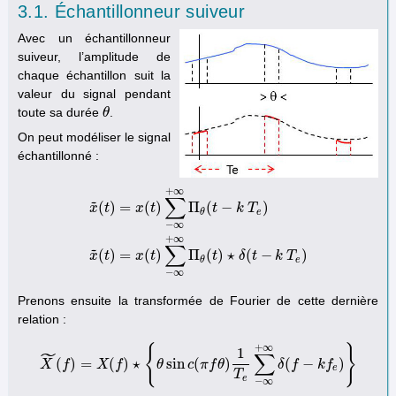
3.1. Échantillonneur suiveur
Avec un échantillonneur
suiveur, l’amplitude de
chaque échantillon suit la
valeur du signal pendant
toute sa durée
.
θ
θ
On peut modéliser le signal
échantillonné :
+
∞
∑
˜
(
)
=
(
)
Π
(
−
)
x
t
x
t
t
k
T
e
θ
−
∞
x
~
(
t
)
=
x
(
t
)
∑
−
∞
+
∞
Π
θ
(
t
−
k
T
e
)
x
~
(
t
)
=
x
(
t
)
∑
−
∞
+
∞
Π
θ
(
t
)
⋆
δ
(
t
−
k
+
∞
∑
˜
(
)
=
(
)
Π
(
)
⋆
(
−
)
x
t
x
t
t
δ
t
k
T
e
θ
−
∞
Prenons ensuite la transformée de Fourier de cette dernière
relation :
+
∞
{
}
˜
1
∑
(
)
=
(
)
⋆
sin
(
)
(
−
)
X
f
X
~
X
(
f
)
=
f
X
(
f
)
⋆
{
θ
sin
θ
c
(
π
c
f
θ
π
)
1
f
T
θ
e
∑
−
∞
+
∞
δ
(
δ
f
−
k
f
f
e
)
}
k
f
e
T
e
−
∞