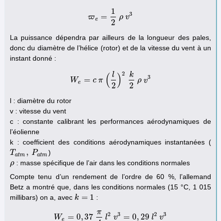
1
3
=
ϖ
ϖ
e
=
1
2
ρ
ρ
v
3
v
e
2
La puissance dépendra par ailleurs de la longueur des pales,
donc du diamètre de l’hélice (rotor) et de la vitesse du vent à un
instant donné :
2
l
k
(
)
3
=
W
W
e
=
c
c
π
π
(
l
2
)
2
k
2
ρ
v
ρ
3
v
e
2
2
l : diamètre du rotor
v : vitesse du vent
c : constante calibrant les performances aérodynamiques de
l’éolienne
k : coefficient des conditions aérodynamiques instantanées (
,
)
T
T
a
t
m
,
P
P
a
t
m
a
t
m
a
t
m
: masse spécifique de l’air dans les conditions normales
ρ
ρ
Compte tenu d’un rendement de l’ordre de 60 %, l’allemand
Betz a montré que, dans les conditions normales (15 °C, 1 015
=
1
millibars) on a, avec
:
k
k
=
1
π
2
3
2
3
=
0
,
37
=
0
,
29
W
W
e
=
0
,
37
π
4
l
l
2
v
v
3
=
0
,
29
l
2
v
l
3
v
e