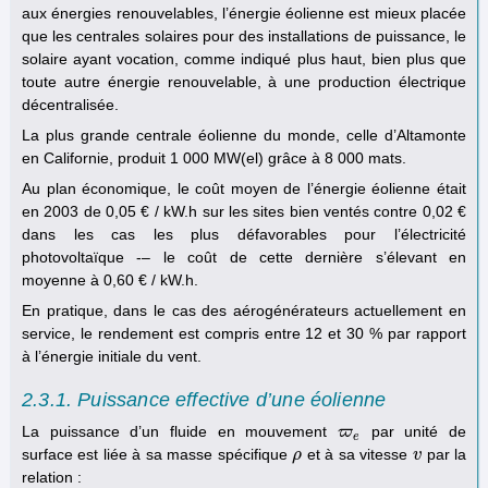
aux énergies renouvelables, l’énergie éolienne est mieux placée
que les centrales solaires pour des installations de puissance, le
solaire ayant vocation, comme indiqué plus haut, bien plus que
toute autre énergie renouvelable, à une production électrique
décentralisée.
La plus grande centrale éolienne du monde, celle d’Altamonte
en Californie, produit 1 000 MW(el) grâce à 8 000 mats.
Au plan économique, le coût moyen de l’énergie éolienne était
en 2003 de 0,05 € / kW.h sur les sites bien ventés contre 0,02 €
dans les cas les plus défavorables pour l’électricité
photovoltaïque -– le coût de cette dernière s’élevant en
moyenne à 0,60 € / kW.h.
En pratique, dans le cas des aérogénérateurs actuellement en
service, le rendement est compris entre 12 et 30 % par rapport
à l’énergie initiale du vent.
2.3.1. Puissance effective d’une éolienne
La puissance d’un fluide en mouvement
par unité de
ϖ
ϖ
e
e
surface est liée à sa masse spécifique
et à sa vitesse
par la
ρ
ρ
v
v
relation :