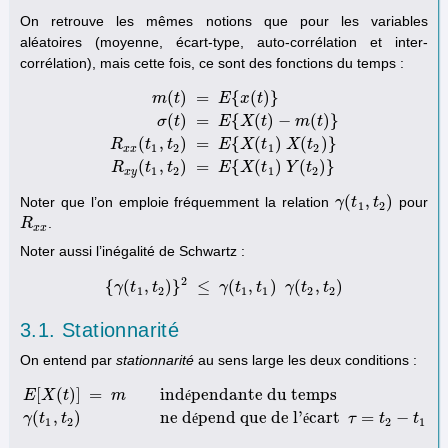
On retrouve les mêmes notions que pour les variables
aléatoires (moyenne, écart-type, auto-corrélation et inter-
corrélation), mais cette fois, ce sont des fonctions du temps :
(
)
=
{
(
)
}
m
t
E
x
t
(
)
=
{
(
)
−
(
)
}
σ
t
E
X
t
m
t
m
(
t
)
=
E
{
x
(
t
)
}
σ
(
t
)
=
E
{
X
(
t
)
−
m
(
t
)
}
R
x
x
(
t
1
,
t
2
)
=
E
{
X
(
t
1
)
X
(
(
,
)
=
{
(
)
(
)
}
R
t
t
E
X
t
X
t
1
2
1
2
x
x
(
,
)
=
{
(
)
(
)
}
R
t
t
E
X
t
Y
t
1
2
1
2
x
y
(
,
)
Noter que l’on emploie fréquemment la relation
pour
γ
γ
(
t
1
t
,
t
2
t
)
1
2
.
R
R
x
x
x
x
Noter aussi l’inégalité de Schwartz :
2
{
(
,
)
}
≤
(
,
)
(
,
)
γ
t
{
γ
(
t
t
1
,
t
2
)
}
2
≤
γ
γ
(
t
1
t
,
t
1
)
t
γ
(
t
2
γ
,
t
2
t
)
t
1
2
1
1
2
2
3.1. Stationnarité
On entend par
stationnarité
au sens large les deux conditions :
[
(
)
]
=
ind
pendante du temps
E
X
t
m
é
E
[
X
(
t
)
]
=
m
indépendante du temps
γ
(
t
1
,
t
2
)
ne dépend que de l'écart
(
,
)
ne d
pend que de l'
cart
=
−
γ
t
t
é
é
τ
t
t
1
2
2
1