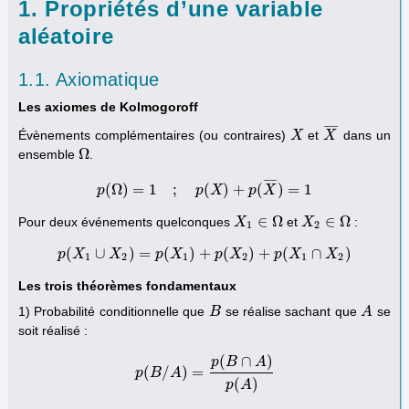
1. Propriétés d’une variable
aléatoire
1.1. Axiomatique
Les axiomes de Kolmogoroff
¯
¯
¯
¯
Évènements complémentaires (ou contraires)
et
dans un
X
X
X
X
¯
Ω
ensemble
.
Ω
¯
¯
¯
¯
(
Ω
)
=
1
;
(
)
+
(
)
=
1
p
p
(
Ω
)
=
1
;
p
(
p
X
)
X
+
p
(
X
¯
)
p
=
1
X
∈
Ω
∈
Ω
Pour deux événements quelconques
et
:
X
X
1
∈
Ω
X
X
2
∈
Ω
1
2
(
∪
)
=
(
)
+
(
)
+
(
∩
)
p
X
p
X
(
X
1
∪
X
2
p
)
=
p
X
(
X
1
)
+
p
p
(
X
2
X
)
+
p
(
X
1
p
∩
X
X
2
)
X
1
2
1
2
1
2
Les trois théorèmes fondamentaux
1) Probabilité conditionnelle que
se réalise sachant que
se
B
B
A
A
soit réalisé :
(
∩
)
p
B
A
(
/
)
=
p
B
p
(
B
A
/
A
)
=
p
(
B
∩
A
)
p
(
A
)
(
)
p
A