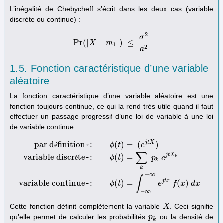
L’inégalité de Chebycheff s’écrit dans les deux cas (variable
discrète ou continue) :
2
σ
Pr
(
|
−
|
)
≤
Pr
X
(
|
X
−
m
m
1
|
)
≤
σ
2
a
2
1
2
a
1.5. Fonction caractéristique d’une variable
aléatoire
La fonction caractéristique d’une variable aléatoire est une
fonction toujours continue, ce qui la rend très utile quand il faut
effectuer un passage progressif d’une loi de variable à une loi
de variable continue :
j
t
X
par d
finition~:
(
)
=
(
)
é
ϕ
t
e
∑
j
t
X
variable discr
te~:
(
)
=
è
ϕ
t
p
e
k
k
par définition~:
ϕ
(
t
)
=
(
e
j
t
X
)
variable discrète~:
ϕ
(
t
)
=
∑
k
p
k
e
j
t
X
k
vari
k
+
∞
∫
j
t
x
variable continue~:
(
)
=
(
)
ϕ
t
e
f
x
d
x
−
∞
Cette fonction définit complètement la variable
. Ceci signifie
X
X
qu’elle permet de calculer les probabilités
ou la densité de
p
p
k
k