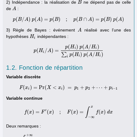
2) Indépendance : la réalisation de
ne dépend pas de celle
B
B
de
:
A
A
(
/
)
(
)
=
(
)
;
(
∩
)
=
(
)
(
)
p
B
A
p
p
A
(
B
/
A
)
p
p
(
A
B
)
=
p
(
B
)
;
p
(
B
p
∩
A
B
)
=
p
(
A
B
)
p
(
A
)
p
B
p
A
3) Règle de Bayes : événement
réalisé avec l’une des
A
A
hypothèses
indépendantes :
H
H
i
i
(
)
(
/
)
p
H
p
A
H
i
i
(
/
)
=
p
p
(
H
H
i
/
A
)
A
=
p
(
H
i
)
p
(
A
/
H
i
)
∑
i
p
(
H
i
)
p
(
A
/
H
i
)
i
∑
(
)
(
/
)
p
H
p
A
H
i
i
i
1.2. Fonction de répartition
Variable discrète
(
)
=
Pr
(
<
)
=
+
+
⋯
+
F
x
F
(
x
i
)
=
X
Pr
(
X
<
x
x
i
)
=
p
1
p
+
p
2
+
⋯
p
+
p
i
−
1
p
1
2
−
1
i
i
i
Variable continue
x
∫
′
(
)
=
(
)
;
(
)
=
(
)
f
x
F
f
(
x
)
x
=
F
′
(
x
)
;
F
(
x
F
)
=
∫
x
−
∞
x
f
(
x
)
d
x
f
x
d
x
−
∞
Deux remarques :
+
∞