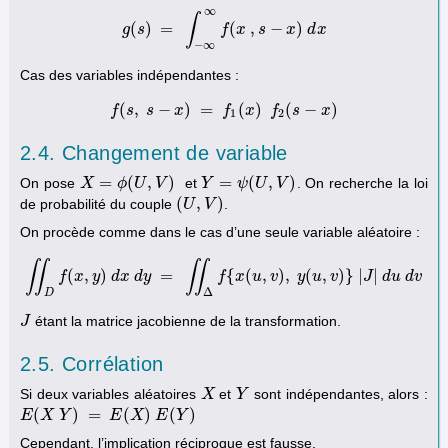
∞
∫
(
)
=
(
,
−
)
g
s
g
(
s
)
=
∫
−
∞
∞
f
f
(
x
x
,
s
−
s
x
)
d
x
x
d
x
−
∞
Cas des variables indépendantes :
(
,
−
)
=
(
)
(
−
)
f
s
s
f
(
s
,
s
x
−
x
)
=
f
1
f
(
x
)
x
f
2
(
f
s
−
x
s
)
x
1
2
2.4. Changement de variable
=
(
,
)
=
(
,
)
On pose
et
. On recherche la loi
X
X
=
ϕ
(
U
ϕ
,
V
)
U
V
Y
Y
=
ψ
(
U
ψ
,
V
U
)
V
(
,
)
de probabilité du couple
.
(
U
U
,
V
)
V
On procède comme dans le cas d’une seule variable aléatoire :
∬
∬
(
,
)
=
{
(
,
)
,
(
,
)
}
|
|
f
x
∬
y
D
f
(
d
x
x
,
y
)
d
d
y
x
d
y
=
∬
Δ
f
{
f
x
(
u
x
,
v
)
u
,
y
v
(
u
,
v
)
y
}
|
u
J
|
d
v
u
d
v
J
d
u
d
v
Δ
D
étant la matrice jacobienne de la transformation.
J
J
2.5. Corrélation
Si deux variables aléatoires
et
sont indépendantes, alors :
X
X
Y
Y
(
)
=
(
)
(
)
E
E
(
X
X
Y
)
Y
=
E
(
X
)
E
E
(
Y
X
)
E
Y
Cependant, l’implication réciproque est fausse.