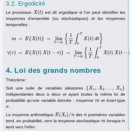
3.2. Ergodicité
(
)
Le processus
est dit
ergodique
si l’on peut identifier les
X
X
(
t
)
t
moyennes d’ensemble (ou stochastiques) et les moyennes
temporelles :
T
1
{
}
∫
=
{
(
)
}
=
lim
(
)
m
E
X
t
X
t
d
t
T
→
∞
T
0
m
=
E
{
X
(
t
)
}
=
lim
T
→
∞
{
1
T
∫
0
T
X
(
t
)
d
t
}
γ
(
τ
)
=
E
{
X
(
t
)
X
(
t
−
τ
)
}
=
lim
T
→
∞
{
1
T
1
{
∫
(
)
=
{
(
)
(
−
)
}
=
lim
(
)
(
−
γ
τ
E
X
t
X
t
τ
X
t
X
t
τ
T
→
∞
T
0
4. Loi des grands nombres
Théorème :
{
,
…
,
}
Soit une suite de variables aléatoires
{
X
X
1
,
X
2
X
…
,
X
n
}
X
1
2
n
indépendantes deux à deux et ayant toutes la même loi de
probabilité qu’une variable donnée : moyenne
et écart-type
m
m
.
σ
σ
(
)
/
La moyenne arithmétique
des
premières variables
E
E
(
X
X
i
)
/
n
n
n
n
i
tend, en probabilité, vers la moyenne stochastique
lorsque
m
m
n
n
tend vers l’infini :