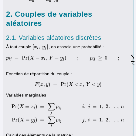
a
2. Couples de variables
aléatoires
2.1. Variables aléatoires discrètes
[
,
]
À tout couple
, on associe une probabilité :
[
x
x
i
,
y
j
]
y
i
j
=
Pr
(
=
,
=
)
;
≥
0
;
p
X
x
p
Y
i
j
=
Pr
y
(
X
=
x
i
,
Y
=
y
j
)
;
p
i
j
p
≥
0
;
∑
i
,
j
p
i
j
=
1
i
j
i
j
i
j
,
i
Fonction de répartition du couple :
(
,
)
=
Pr
(
<
,
<
)
F
x
y
F
(
x
,
y
)
=
Pr
(
X
X
<
x
,
Y
x
<
y
Y
)
y
Variables marginales :
∑
Pr
(
=
)
=
,
=
1
,
2
…
,
X
x
p
i
j
n
i
i
j
j
Pr
(
X
=
x
i
)
=
∑
j
p
i
j
i
,
j
=
1
,
2
…
,
n
Pr
(
X
=
y
j
)
=
∑
i
p
i
j
j
,
i
=
1
,
2
…
,
n
∑
Pr
(
=
)
=
,
=
1
,
2
…
,
X
y
p
j
i
n
j
i
j
i
Calcul des éléments de la matrice :