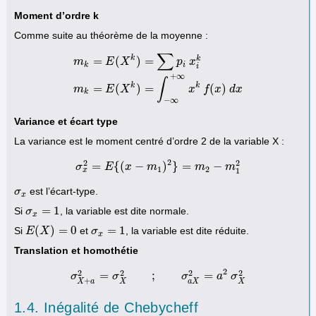
Moment d’ordre k
Comme suite au théorème de la moyenne :
∑
k
k
=
(
)
=
m
E
X
p
x
k
i
i
+
∞
m
k
=
E
(
X
k
)
=
∑
p
i
x
i
k
m
k
=
E
(
X
k
)
=
∫
−
∞
+
∞
x
k
f
(
x
)
d
x
∫
k
k
=
(
)
=
(
)
m
E
X
x
f
x
d
x
k
−
∞
Variance et écart type
La variance est le moment centré d’ordre 2 de la variable X :
2
2
2
=
{
(
−
)
}
=
−
σ
σ
E
x
2
=
E
x
{
(
x
−
m
m
1
)
2
}
=
m
2
−
m
m
1
2
m
1
2
x
1
est l’écart-type.
σ
σ
x
x
=
1
Si
, la variable est dite normale.
σ
σ
x
=
1
x
(
)
=
0
=
1
Si
et
, la variable est dite réduite.
E
E
(
X
X
)
=
0
σ
σ
x
=
1
x
Translation et homothétie
2
2
2
2
2
=
;
=
σ
σ
X
+
σ
a
2
=
σ
X
2
;
σ
a
X
2
=
σ
a
2
σ
X
2
a
σ
+
X
a
X
a
X
X
1.4. Inégalité de Chebycheff