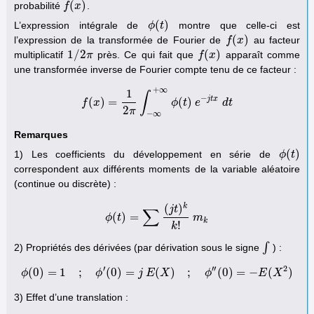
(
)
probabilité
.
f
f
(
x
)
x
(
)
L’expression intégrale de
montre que celle-ci est
ϕ
ϕ
(
t
t
)
(
)
l’expression de la transformée de Fourier de
au facteur
f
f
(
x
)
x
1
/
2
(
)
multiplicatif
près. Ce qui fait que
apparaît comme
1
/
2
π
π
f
f
(
x
)
x
une transformée inverse de Fourier compte tenu de ce facteur :
+
∞
1
∫
−
j
t
x
(
)
=
(
)
f
x
f
(
x
)
=
1
2
π
∫
−
∞
+
∞
ϕ
(
ϕ
t
)
t
e
−
j
e
t
x
d
t
d
t
2
π
−
∞
Remarques
(
)
1) Les coefficients du développement en série de
ϕ
ϕ
(
t
t
)
correspondent aux différents moments de la variable aléatoire
(continue ou discrète) :
k
(
)
j
t
∑
(
)
=
ϕ
t
ϕ
(
t
)
=
∑
(
j
t
)
k
k
!
m
k
m
k
!
k
∫
2) Propriétés des dérivées (par dérivation sous le signe
) :
∫
′
′′
2
(
0
)
=
1
;
(
0
)
=
(
)
;
(
0
)
=
−
(
)
ϕ
ϕ
(
0
ϕ
)
=
1
;
ϕ
′
(
0
)
=
j
j
E
E
(
X
X
)
;
ϕ
″
(
0
)
=
−
E
ϕ
(
X
2
)
E
X
3) Effet d’une translation :