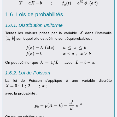
j
t
b
=
+
;
(
)
=
(
)
Y
a
X
Y
b
=
a
X
+
b
;
ϕ
y
(
t
)
=
e
ϕ
j
t
b
t
ϕ
x
(
a
t
e
)
ϕ
a
t
y
x
1.6. Lois de probabilités
1.6.1. Distribution uniforme
Toutes les valeurs prises par la variable
dans l’intervalle
X
X
[
,
]
sur lequel elle est définie sont équiprobables :
[
a
a
,
b
b
]
(
)
=
(
cte)
≤
≤
f
x
λ
a
x
b
f
(
x
)
=
λ
(
cte)
a
≤
x
≤
b
f
(
x
)
=
0
x
<
a
;
x
>
b
(
)
=
0
<
;
>
f
x
x
a
x
b
=
1
/
=
−
On peut vérifier que
avec
.
λ
λ
=
1
/
L
L
L
L
=
b
−
a
b
a
1.6.2. Loi de Poisson
La loi de Poisson s’applique à une variable discrète
=
0
;
1
;
2
…
;
;
…
X
X
=
0
;
1
;
2
…
;
k
;
…
k
avec la probabilité :
k
a
−
a
=
(
=
)
=
p
p
k
p
=
p
X
(
X
=
k
)
k
=
a
k
k
!
e
−
a
e
k
!
k
On pourra vérifier que :