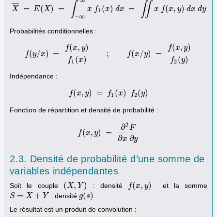
∞
∫
∬
¯
¯
¯
¯
=
(
)
=
(
)
=
(
,
)
X
E
X
x
f
x
d
x
x
f
x
y
d
x
d
y
1
−
∞
Probabilités conditionnelles :
(
,
)
(
,
)
f
x
y
f
x
y
(
/
)
=
;
(
/
)
=
f
y
x
f
(
y
/
x
)
=
f
(
x
,
y
)
f
1
(
x
)
;
f
(
x
/
y
)
f
=
f
x
(
x
,
y
y
)
f
2
(
y
)
(
)
(
)
f
x
f
y
1
2
Indépendance :
(
,
)
=
(
)
(
)
f
x
f
(
y
x
,
y
)
=
f
1
f
(
x
)
x
f
2
(
f
y
)
y
1
2
Fonction de répartition et densité de probabilité :
2
∂
F
(
,
)
=
f
f
(
x
x
,
y
y
)
=
∂
2
F
∂
x
∂
y
∂
∂
x
y
2.3. Densité de probabilité d’une somme de
variables indépendantes
(
,
)
(
,
)
Soit le couple
: densité
et la somme
(
X
X
,
Y
)
Y
f
f
(
x
,
x
y
)
y
=
+
(
)
: densité
.
S
S
=
X
+
X
Y
Y
g
g
(
s
s
)
Le résultat est un produit de convolution :