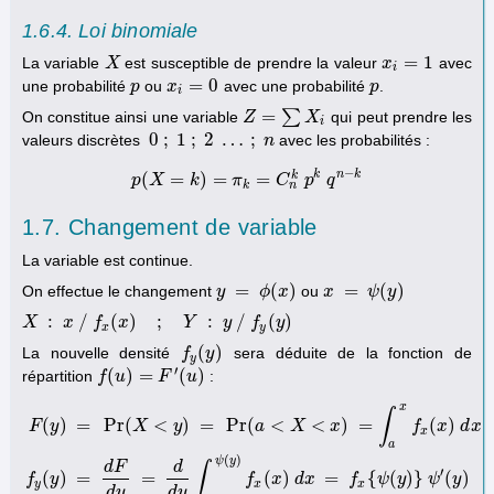
1.6.4. Loi binomiale
=
1
La variable
est susceptible de prendre la valeur
avec
X
X
x
x
i
=
1
i
=
0
une probabilité
ou
avec une probabilité
.
p
p
x
x
i
=
0
p
p
i
=
∑
On constitue ainsi une variable
qui peut prendre les
Z
Z
=
∑
X
i
X
i
0
;
1
;
2
…
;
valeurs discrètes
avec les probabilités :
0
;
1
;
2
…
;
n
n
−
k
n
k
k
(
=
)
=
=
p
X
p
(
X
=
k
k
)
=
π
k
π
=
C
n
k
C
p
k
q
p
n
−
k
q
n
k
1.7. Changement de variable
La variable est continue.
=
(
)
=
(
)
On effectue le changement
ou
y
y
=
ϕ
(
x
ϕ
)
x
x
x
=
ψ
(
y
ψ
)
y
:
/
(
)
;
:
/
(
)
X
X
:
x
/
x
f
x
(
x
)
f
;
Y
:
x
y
/
f
y
(
y
)
Y
y
f
y
x
y
(
)
La nouvelle densité
sera déduite de la fonction de
f
f
y
(
y
y
)
y
′
(
)
=
(
)
répartition
:
f
f
(
u
u
)
=
F
′
(
u
)
F
u
x
∫
(
)
=
Pr
(
<
)
=
Pr
(
<
<
)
=
(
)
F
y
X
y
a
X
x
f
x
d
x
x
a
F
(
y
)
=
Pr
(
X
<
y
)
=
Pr
(
a
<
X
<
x
)
=
∫
a
x
f
x
(
x
)
d
x
f
y
(
y
)
=
d
F
d
y
=
d
d
y
∫
a
ψ
(
y
)
f
x
(
x
(
)
ψ
y
d
F
d
∫
′
(
)
=
=
(
)
=
{
(
)
}
(
)
f
y
f
x
d
x
f
ψ
y
ψ
y
y
x
x
d
y
d
y