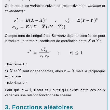
On introduit les variables suivantes (respectivement
variance
et
covariance
) :
¯
¯
¯
¯
¯
¯
¯
¯
2
2
2
2
=
(
−
)
;
=
(
−
)
σ
E
X
X
σ
E
Y
Y
x
y
σ
x
2
=
E
(
X
−
X
¯
)
2
;
σ
y
2
=
E
(
Y
−
Y
¯
)
2
σ
x
y
=
E
{
(
X
−
X
¯
)
(
Y
−
Y
¯
)
}
¯
¯
¯
¯
¯
¯
¯
¯
=
{
(
−
)
(
−
)
}
σ
E
X
X
Y
Y
x
y
Compte tenu de l’inégalité de Schwartz déjà rencontrée, on peut
introduire un terme
, coefficient de corrélation entre
et
:
r
r
X
X
Y
Y
2
σ
x
y
2
=
;
|
|
≤
1
r
r
2
=
σ
x
y
2
σ
x
σ
y
;
|
r
|
≤
r
1
σ
σ
x
y
Théorème 1 :
=
0
Si
et
sont indépendantes, alors
, mais la réciproque
X
X
Y
Y
r
r
=
0
est fausse.
Théorème 2 :
=
1
Pour que
, il faut et il suffit qu’il existe entre ces deux
r
r
=
1
variables une relation fonctionnelle linéaire.
3. Fonctions aléatoires