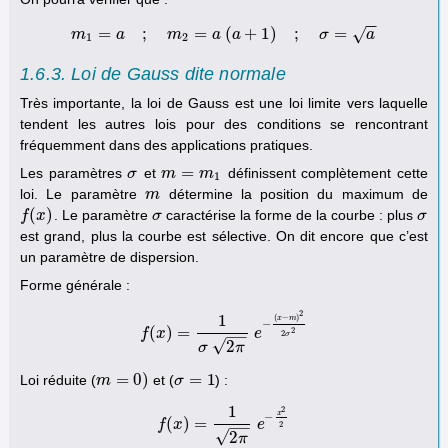
−
−
=
;
=
(
+
1
)
;
=
√
m
a
m
1
m
=
a
;
m
2
a
=
a
a
(
a
+
1
)
;
σ
=
a
σ
a
1
2
1.6.3. Loi de Gauss dite normale
Très importante, la loi de Gauss est une loi limite vers laquelle
tendent les autres lois pour des conditions se rencontrant
fréquemment dans des applications pratiques.
=
Les paramètres
et
définissent complètement cette
σ
σ
m
m
=
m
1
m
1
loi. Le paramètre
détermine la position du maximum de
m
m
(
)
. Le paramètre
caractérise la forme de la courbe : plus
f
f
(
x
)
x
σ
σ
σ
σ
est grand, plus la courbe est sélective. On dit encore que c’est
un paramètre de dispersion.
Forme générale :
2
1
(
−
)
x
m
−
(
)
=
2
f
f
(
x
x
)
=
1
σ
2
π
e
−
(
x
−
m
e
)
2
2
σ
2
−
−
2
σ
√
2
σ
π
=
0
)
=
1
Loi réduite (
et (
) :
m
m
=
0
)
σ
σ
=
1
1
2
x
−
(
)
=
f
x
f
(
x
)
=
1
2
π
e
−
x
e
2
2
−
−
2
√
2
π