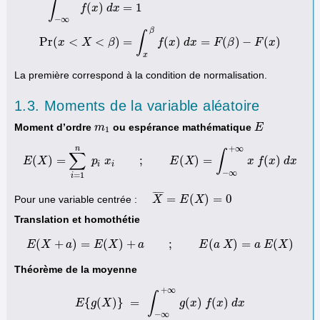
∫
(
)
=
1
f
x
d
x
−
∞
∫
−
∞
+
∞
f
(
x
)
d
x
=
1
Pr
(
x
<
X
<
β
)
=
∫
x
β
f
(
x
)
d
x
=
F
(
β
)
−
F
(
x
)
β
∫
Pr
(
<
<
)
=
(
)
=
(
)
−
(
)
x
X
β
f
x
d
x
F
β
F
x
x
La première correspond à la condition de normalisation.
1.3. Moments de la variable aléatoire
Moment d’ordre
ou espérance mathématique
m
m
1
E
E
1
+
∞
n
∫
∑
(
)
=
;
(
)
=
(
)
E
X
E
(
X
p
)
=
∑
x
i
=
1
n
p
i
x
i
;
E
(
X
)
E
=
∫
−
X
∞
+
∞
x
f
(
x
)
d
x
x
f
x
d
x
i
i
−
∞
=
1
i
¯
¯
¯
¯
=
(
)
=
0
Pour une variable centrée :
X
¯
=
X
E
(
X
)
=
E
0
X
Translation et homothétie
(
+
)
=
(
)
+
;
(
)
=
(
)
E
X
a
E
E
(
X
X
+
a
)
=
E
(
a
X
)
+
a
;
E
(
a
X
)
=
a
E
E
a
(
X
X
)
a
E
X
Théorème de la moyenne
+
∞
∫
{
(
)
}
=
(
)
(
)
E
g
E
X
{
g
(
X
)
}
=
∫
−
∞
+
∞
g
(
g
x
)
x
f
(
x
)
f
d
x
x
d
x
−
∞