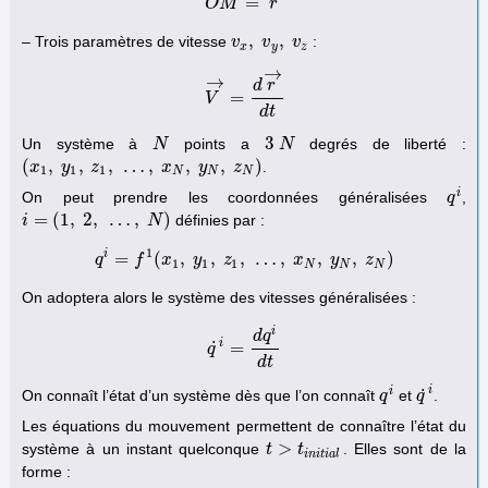
=
O
O
M
M
→
=
r
→
r
,
,
– Trois paramètres de vitesse
:
v
v
x
,
v
v
y
,
v
z
v
x
y
z
→
→
d
r
=
V
V
→
=
d
r
→
d
t
d
t
3
Un système à
points a
degrés de liberté :
N
N
3
N
N
(
,
,
,
…
,
,
,
)
.
(
x
x
1
,
y
1
y
,
z
1
z
,
…
,
x
N
,
y
N
x
,
z
N
y
)
z
1
1
1
N
N
N
i
On peut prendre les coordonnées généralisées
,
q
q
i
=
(
1
,
2
,
…
,
)
définies par :
i
i
=
(
1
,
2
,
…
,
N
)
N
1
i
=
(
,
,
,
…
,
,
,
)
q
f
q
i
=
f
1
x
(
x
1
,
y
y
1
,
z
z
1
,
…
,
x
N
,
x
y
N
,
z
y
N
)
z
1
1
1
N
N
N
On adoptera alors le système des vitesses généralisées :
i
d
q
i
˙
=
q
q
˙
i
=
d
q
i
d
t
d
t
i
˙
i
On connaît l’état d’un système dès que l’on connaît
et
.
q
q
i
q
q
˙
i
Les équations du mouvement permettent de connaître l’état du
>
système à un instant quelconque
. Elles sont de la
t
t
>
t
i
n
i
t
t
i
a
l
i
n
i
t
i
a
l
forme :