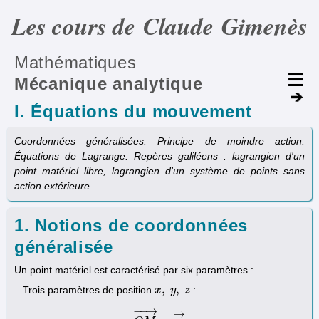
Les cours de Claude Gimenès
Mathématiques
Mécanique analytique
I. Équations du mouvement
Coordonnées généralisées. Principe de moindre action.
Équations de Lagrange. Repères galiléens : lagrangien d'un
point matériel libre, lagrangien d'un système de points sans
action extérieure.
1. Notions de coordonnées
généralisée
Un point matériel est caractérisé par six paramètres :
,
,
– Trois paramètres de position
:
x
x
,
y
,
y
z
z
−
−
→
→