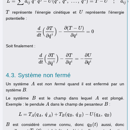
∑
˙
˙
=
−
(
,
,
…
,
)
=
−
;
L
a
q
q
U
q
q
q
T
U
a
i
j
i
j
représente l’énergie cinétique et
représente l’énergie
T
T
U
U
potentielle :
∂
(
−
)
∂
T
U
d
T
(
)
−
=
0
d
d
t
(
∂
T
∂
q
˙
i
)
−
∂
(
T
−
U
)
∂
q
i
=
0
∂
i
i
˙
d
t
∂
q
q
Soit finalement :
∂
∂
∂
d
T
T
U
(
)
−
=
−
d
d
t
(
∂
T
∂
q
˙
i
)
−
∂
T
∂
q
i
=
−
∂
U
∂
q
i
∂
∂
i
i
i
˙
d
t
∂
q
q
q
4.3. Système non fermé
Un système
est
non fermé
quand il est enfermé par un
A
A
système
.
B
B
Le système
est le champ dans lequel
est plongé.
B
B
A
A
Exemple : le pendule
dans le champ de pesanteur
:
A
A
B
B
˙
˙
=
(
,
)
+
(
,
)
−
(
,
)
L
T
L
=
T
q
A
(
q
A
q
,
q
˙
A
)
+
T
T
B
(
q
q
B
,
q
˙
q
B
)
−
U
(
q
A
U
,
q
q
B
)
q
B
B
B
A
A
A
A
B
(
)
est considéré comme connu, donc
aussi, donc
B
B
q
q
B
(
t
t
)
B