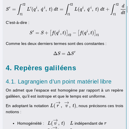
2
2
2
t
t
t
d
∫
∫
∫
′
′
i
i
i
i
˙
˙
=
(
,
,
)
=
(
,
,
)
+
[
S
S
L
′
=
∫
t
q
1
t
2
L
q
′
(
q
i
,
t
q
˙
i
d
,
t
t
)
d
t
=
∫
t
1
t
2
L
L
(
q
q
i
,
q
˙
i
q
,
t
)
d
t
t
+
∫
d
t
1
t
t
2
d
d
t
[
f
(
q
i
,
t
)
]
d
t
1
1
1
t
t
t
C’est-à-dire :
′
i
i
=
+
[
(
,
)
]
−
[
(
,
)
]
S
S
S
′
=
S
+
f
[
f
(
q
q
i
,
t
t
)
]
t
2
−
[
f
(
q
i
,
t
f
)
]
t
1
q
t
2
1
t
t
Comme les deux derniers termes sont des constantes :
′
Δ
=
Δ
S
Δ
S
=
Δ
S
′
S
4. Repères galiléens
4.1. Lagrangien d’un point matériel libre
On admet que l’espace est homogène par rapport à un repère
galiléen, qu’il est isotrope et que le temps est uniforme.
→
→
(
,
,
)
En adoptant la notation
, nous précisons ces trois
L
L
(
r
→
r
,
v
→
v
,
t
)
t
notions :
→
(
,
)
Homogénéité :
indépendant de
L
L
(
v
→
v
,
t
)
t
L
L
r
r
→