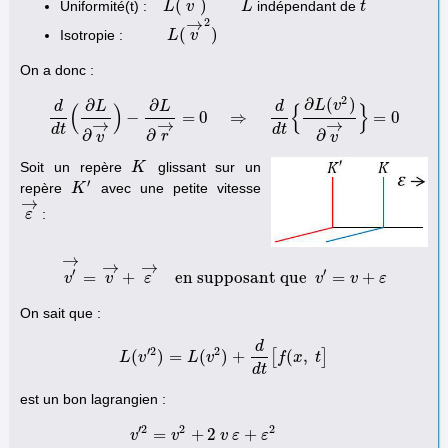
(
)
Uniformité(t) :
indépendant de
L
L
(
v
→
v
)
L
L
t
t
2
→
(
)
Isotropie :
L
L
(
v
→
v
2
)
On a donc :
2
∂
(
)
∂
∂
L
v
d
L
L
d
(
)
{
}
−
=
0
⇒
=
0
d
d
t
(
∂
L
∂
v
→
)
−
∂
L
∂
r
→
=
0
⇒
d
d
t
{
∂
L
(
v
2
)
∂
v
→
}
=
0
→
→
→
d
t
d
t
∂
∂
∂
r
v
v
Soit un repère
glissant sur un
K
K
′
repère
avec une petite vitesse
K
K
′
→
:
ε
ε
→
→
→
→
′
′
=
+
en supposant que
=
+
v
v
v
′
→
=
v
→
ε
+
ε
→
en supposant que
v
′
v
=
v
+
ε
v
ε
On sait que :
d
′
2
2
(
)
=
(
)
+
[
(
,
]
L
v
L
(
v
′
2
)
L
=
L
(
v
v
2
)
+
d
d
t
[
f
(
x
f
,
t
]
x
t
d
t
est un bon lagrangien :
′
2
2
2
=
+
2
+
v
v
v
ε
ε