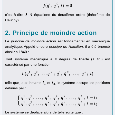
i
i
˙
(
,
,
)
=
0
f
q
f
(
q
i
,
q
q
˙
i
,
t
t
)
=
0
c’est-à-dire 3 N équations du deuxième ordre (théorème de
Cauchy).
2. Principe de moindre action
Le
principe de moindre action
est fondamental en mécanique
analytique. Appelé encore
principe de Hamilton
, il a été énoncé
ainsi en 1840 :
Tout système mécanique à
degrés de liberté (
fini) est
s
s
s
s
caractérisé par une fonction :
1
2
1
2
s
s
˙
˙
˙
(
,
,
…
;
,
,
…
,
;
)
L
q
L
(
q
q
1
,
q
2
,
…
q
q
s
;
q
q
˙
1
,
q
q
˙
2
,
…
,
q
˙
s
q
;
t
)
t
telle que, aux instants
et
, le système occupe les positions
t
t
1
t
t
2
1
2
définies par :
1
2
1
2
s
s
˙
˙
˙
,
,
…
,
;
,
,
…
,
;
=
{
q
q
q
q
q
q
t
t
1
{
q
1
,
q
2
,
…
,
q
s
;
q
˙
1
,
q
˙
2
,
…
,
q
˙
s
;
t
=
t
1
q
1
,
q
2
,
…
,
q
s
;
q
˙
1
,
q
˙
1
2
1
2
s
s
˙
˙
˙
,
,
…
,
;
,
,
…
,
;
=
q
q
q
q
q
q
t
t
2
Le système se déplace alors de telle sorte que :