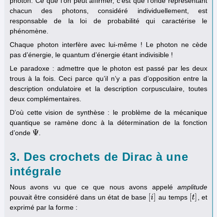
photon. Ce que l’on peut affirmer, c’est que l’onde représentant
chacun des photons, considéré individuellement, est
responsable de la loi de probabilité qui caractérise le
phénomène.
Chaque photon interfère avec lui-même ! Le photon ne cède
pas d’énergie, le quantum d’énergie étant indivisible !
Le paradoxe : admettre que le photon est passé par les deux
trous à la fois. Ceci parce qu’il n’y a pas d’opposition entre la
description ondulatoire et la description corpusculaire, toutes
deux complémentaires.
D’où cette vision de synthèse : le problème de la mécanique
quantique se ramène donc à la détermination de la fonction
Ψ
d’onde
.
Ψ
3. Des crochets de Dirac à une
intégrale
Nous avons vu que ce que nous avons appelé
amplitude
[
]
[
]
pouvait être considéré dans un état de base
au temps
, et
[
i
i
]
[
t
t
]
exprimé par la forme :