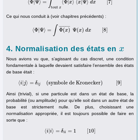
∫
⟨
Φ
|
Ψ
⟩
=
⟨
Φ
|
⟩
⟨
|
Ψ
⟩
[
7
]
⟨
Φ
|
Ψ
⟩
=
∫
tout
x
⟨
Φ
x
|
x
⟩
x
⟨
x
|
Ψ
⟩
d
d
x
x
[
7
]
tout
x
Ce qui nous conduit à (voir chapitres précédents) :
∫
¯
¯
¯
¯
¯
¯
¯
¯
¯
¯
⟨
Φ
|
Ψ
⟩
=
Φ
(
)
Ψ
(
)
[
8
]
⟨
Φ
|
Ψ
⟩
=
∫
Φ
(
x
x
)
¯
Ψ
(
x
x
)
d
d
x
x
[
8
]
4. Normalisation des états en
x
x
Nous avions vu que, s’agissant du cas discret, une condition
fondamentale à laquelle devaient satisfaire l’ensemble des états
de base était :
⟨
|
⟩
=
(symbole de Kronecker)
[
9
]
i
j
δ
⟨
i
|
j
⟩
=
δ
i
j
(symbole de Kronecker)
[
9
]
i
j
Ainsi (trivial), si une particule est dans un état de base, la
probabilité (ou amplitude) pour qu’elle soit dans un autre état de
base est strictement nulle. De plus, choisissant une
normalisation
appropriée, il est toujours possible de faire en
sorte que :
⟨
|
⟩
=
=
1
[
10
]
i
i
⟨
i
|
i
δ
⟩
=
δ
i
i
=
1
[
10
]
i
i