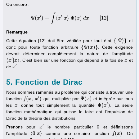
Ou encore :
∫
′
′
Ψ
(
)
=
⟨
|
⟩
Ψ
(
)
[
12
]
x
Ψ
(
x
′
)
=
x
∫
⟨
x
′
x
|
x
⟩
Ψ
(
x
x
)
d
d
x
[
x
12
]
Remarque
{
|
Ψ
⟩
}
Cette équation [12] doit être vérifiée pour tout état
et
{
|
Ψ
⟩
}
{
Ψ
(
)
}
donc pour toute fonction arbitraire
. Cette exigence
{
Ψ
(
x
x
)
}
devrait déterminer complètement la nature de l’amplitude
′
⟨
|
⟩
. C’est bien sûr une fonction qui dépend à la fois de
et
⟨
x
x
′
|
x
⟩
x
x
x
′
de
.
x
x
′
5. Fonction de Dirac
Nous sommes ramenés au problème qui consiste à trouver une
′
(
,
)
Ψ
(
)
fonction
qui, multipliée par
et intégrée sur tous
f
f
(
x
,
x
x
′
)
x
Ψ
(
x
x
)
′
Ψ
(
)
les
donne tout simplement la quantité
. La seule
x
x
Ψ
(
x
x
′
)
fonction mathématique qui puisse le faire est l’impulsion de
Dirac de la théorie des distributions.
′
Prenons pour
le nombre particulier 0 et définissons
x
x
′
⟨
0
|
⟩
(
)
l’amplitude
comme une certaine fonction
. On
⟨
0
|
x
x
⟩
f
f
(
x
)
x