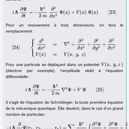
2
2
∂
Ψ
ℏ
∂
ℏ
=
−
Ψ
(
)
+
(
)
Ψ
(
)
[
23
]
i
x
V
x
x
i
ℏ
∂
Ψ
∂
t
=
−
ℏ
2
2
m
∂
2
∂
x
2
Ψ
(
x
)
+
V
(
x
)
Ψ
(
x
)
[
23
]
2
2
∂
∂
m
t
x
Pour un mouvement à trois dimensions, on fera le
remplacement :
⎧
⎪
2
2
2
2
∂
∂
∂
d
⎨
2
⇒
∇
=
+
+
⎩
⎪
[
24
]
2
2
2
2
∂
∂
∂
[
24
]
{
d
2
d
x
2
⇒
∇
2
=
∂
2
∂
x
2
+
∂
2
∂
y
2
+
∂
2
∂
z
2
V
(
x
)
⇒
V
(
x
,
y
,
z
)
d
x
x
y
z
(
)
⇒
(
,
,
)
V
x
V
x
y
z
(
,
,
)
Pour une particule se déplaçant dans un potentiel
V
V
(
x
x
,
y
,
z
y
)
z
(électron par exemple), l’amplitude obéit à l’équation
différentielle :
2
∂
Ψ
ℏ
2
ℏ
=
−
∇
Ψ
+
Ψ
[
25
]
i
V
i
ℏ
∂
Ψ
∂
t
=
−
ℏ
2
2
m
∇
2
Ψ
+
V
Ψ
[
25
]
2
∂
m
t
Il s’agit de l’équation de Schrödinger, la toute première équation
de la mécanique quantique. Elle devient, dans le cas d’un grand
nombre de particules :
2
2
2
∂
ℏ
∂
Ψ
∂
Ψ
∂
∑
{
−
ℏ
Ψ
(
,
,
…
,
)
=
+
+
i
r
r
r
−
i
ℏ
∂
∂
t
Ψ
(
r
1
,
r
2
,
…
,
r
n
)
=
∑
i
ℏ
2
2
m
i
{
∂
2
Ψ
∂
x
i
2
+
∂
2
Ψ
∂
y
i
2
+
∂
1
2