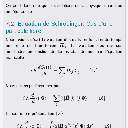
On peut donc dire que les solutions de la physique quantique
ont été réduite.
7.2. Équation de Schrödinger. Cas d’une
particule libre
Nous avions décrit la variation des états en fonction du temps
en terme de Hamiltonien
. La variation des diverses
H
H
i
j
i
j
amplitudes en fonction du temps était donnée par l’équation
matricielle :
(
)
d
C
t
∑
i
ℏ
=
[
17
]
i
H
C
i
ℏ
d
C
i
(
t
)
d
t
=
∑
j
H
i
j
C
j
[
17
]
i
j
j
d
t
j
Nous avions pu l’exprimer par :
d
∑
^
ℏ
⟨
|
Ψ
⟩
=
⟨
|
|
⟩
⟨
|
Ψ
⟩
[
18
]
i
i
i
H
j
j
i
ℏ
d
d
t
⟨
i
|
Ψ
⟩
=
∑
j
⟨
i
|
H
^
|
j
⟩
⟨
j
|
Ψ
⟩
[
18
]
d
t
j
{
}
Et pour une représentation
:
{
x
x
}
d
∫
^
′
′
′
ℏ
⟨
|
Ψ
⟩
=
⟨
|
|
⟩
⟨
|
Ψ
⟩
[
19
]
i
x
x
H
x
x
d
x
i
ℏ
d
d
t
⟨
x
|
Ψ
⟩
=
∫
⟨
x
|
H
^
|
x
′
⟩
⟨
x
′
|
Ψ
⟩
d
x
′
[
19
]