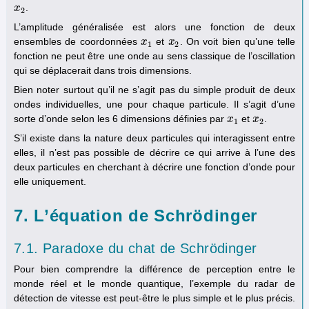
.
x
x
2
2
L’amplitude généralisée est alors une fonction de deux
ensembles de coordonnées
et
. On voit bien qu’une telle
x
x
1
x
x
2
1
2
fonction ne peut être une onde au sens classique de l’oscillation
qui se déplacerait dans trois dimensions.
Bien noter surtout qu’il ne s’agit pas du simple produit de deux
ondes individuelles, une pour chaque particule. Il s’agit d’une
sorte d’onde selon les 6 dimensions définies par
et
.
x
x
1
x
x
2
1
2
S’il existe dans la nature deux particules qui interagissent entre
elles, il n’est pas possible de décrire ce qui arrive à l’une des
deux particules en cherchant à décrire une fonction d’onde pour
elle uniquement.
7. L’équation de Schrödinger
7.1. Paradoxe du chat de Schrödinger
Pour bien comprendre la différence de perception entre le
monde réel et le monde quantique, l’exemple du radar de
détection de vitesse est peut-être le plus simple et le plus précis.