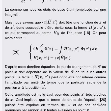
d
t
La somme sur tous les états de base étant remplacée par une
intégrale.
^
′
⟨
|
|
⟩
Mais nous savons que
doit être une fonction de
et
⟨
x
x
|
H
H
^
|
x
x
′
⟩
x
x
′
′
(
,
)
de
, donc susceptible d’être écrite sous la forme
,
x
x
′
H
H
(
x
x
,
x
′
)
x
ce qui correspond au terme
de l’équation [18]. On peut
H
H
i
j
i
j
alors écrire :
⎧
⎪
d
∫
′
′
′
⎨
ℏ
Ψ
(
)
=
(
,
)
Ψ
(
)
i
x
H
x
x
x
d
x
⎩
⎪
[
20
]
d
t
[
20
]
{
i
ℏ
d
d
t
Ψ
(
x
)
=
∫
H
(
x
,
x
′
)
Ψ
(
x
′
)
d
x
′
H
(
x
,
x
′
)
≡
⟨
x
|
H
^
|
x
′
⟩
^
′
′
(
,
)
≡
⟨
|
|
⟩
H
x
x
x
H
x
Ψ
D’après cette dernière équation, le tau de changement de
au
Ψ
Ψ
point
doit dépendre de la valeur de
en tous les autres
x
x
Ψ
′
(
,
)
points. Le facteur
peut donc être considérée comme
H
H
(
x
x
,
x
′
)
x
l’amplitude par unité de temps que la particule saute de la
′
position
à la position
.
x
x
x
x
′
′
Cette amplitude est nulle sauf pour des points
très proches
x
x
′
de
. Ceci implique que le terme de droite de l’équation [20]
x
x
Ψ
puisse être exprimé en termes de
et de ses dérivées
Ψ
premières par rapport à
toutes évaluées au point
.
x
x
x
x