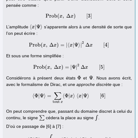
pensée comme :
Prob
(
,
Δ
)
[
3
]
Prob
x
(
x
,
x
Δ
x
)
[
3
]
⟨
|
Ψ
⟩
L’amplitude
s’apparente alors à une densité de sorte que
⟨
x
x
|
Ψ
⟩
l’on peut écrire :
2
Prob
(
,
Δ
)
=
|
⟨
|
Ψ
⟩
|
Δ
[
4
]
x
Prob
(
x
x
,
Δ
x
)
=
|
⟨
x
x
|
Ψ
⟩
|
2
Δ
x
[
x
4
]
Et sous une forme simplifiée :
2
Prob
(
,
Δ
)
=
|
Ψ
|
Δ
[
5
]
Prob
x
(
x
x
,
Δ
x
)
=
|
Ψ
|
2
Δ
x
x
[
5
]
Φ
Ψ
Considérons à présent deux états
et
. Nous avons écrit,
Φ
Ψ
avec le formalisme de Dirac, et une
approche discrète
que :
∑
⟨
Φ
|
Ψ
⟩
=
⟨
Φ
|
⟩
⟨
|
Ψ
⟩
[
6
]
⟨
Φ
|
Ψ
⟩
=
∑
tout
x
⟨
x
Φ
|
x
⟩
x
⟨
x
|
Ψ
⟩
[
6
]
tout
x
On peut comprendre que, passant du domaine discret à celui du
∑
∫
continu, le signe
cédera la place au signe
.
∑
∫
D’où ce passage de [6] à [7] :