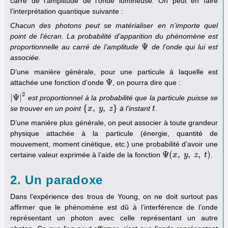
carré de l’amplitude de l’onde lumineuse. On peut en faire
l’interprétation quantique suivante :
Chacun des photons peut se matérialiser en n’importe quel
point de l’écran. La probabilité d’apparition du phénomène est
Ψ
proportionnelle au carré de l’amplitude
de l’onde qui lui est
Ψ
associée.
D’une manière générale, pour une particule à laquelle est
Ψ
attachée une fonction d’onde
, on pourra dire que :
Ψ
2
|
Ψ
|
est proportionnel à la probabilité que la particule puisse se
|
Ψ
|
2
{
,
,
}
se trouver en un point
à l’instant
.
{
x
x
,
y
,
y
z
}
z
t
t
D’une manière plus générale, on peut associer à toute grandeur
physique attachée à la particule (énergie, quantité de
mouvement, moment cinétique, etc.) une probabilité d’avoir une
Ψ
(
,
,
,
)
certaine valeur exprimée à l’aide de la fonction
.
Ψ
(
x
x
,
y
,
y
z
,
t
z
)
t
2. Un paradoxe
Dans l’expérience des trous de Young, on ne doit surtout pas
affirmer que le phénomène est dû à l’interférence de l’onde
représentant un photon avec celle représentant un autre