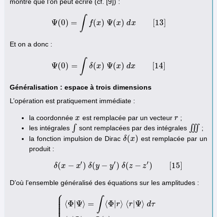
montre que l’on peut écrire (cf. [9]) :
∫
Ψ
(
0
)
=
(
)
Ψ
(
)
[
13
]
Ψ
(
0
)
f
=
∫
f
x
(
x
)
Ψ
(
x
x
)
d
d
x
[
x
13
]
Et on a donc :
∫
Ψ
(
0
)
=
(
)
Ψ
(
)
[
14
]
Ψ
(
0
)
=
δ
∫
δ
x
(
x
)
Ψ
(
x
x
)
d
d
x
x
[
14
]
Généralisation : espace à trois dimensions
L’opération est pratiquement immédiate :
la coordonnée
est remplacée par un vecteur
;
x
x
r
r
∫
∭
les intégrales
sont remplacées par des intégrales
;
∫
∭
(
)
la fonction impulsion de Dirac
est remplacée par un
δ
δ
(
x
x
)
produit :
′
′
′
(
−
)
(
−
)
(
−
)
[
15
]
δ
x
x
δ
(
x
δ
−
x
y
′
)
δ
(
y
y
−
y
′
)
δ
δ
(
z
z
−
z
′
z
)
[
15
]
D’où l’ensemble généralisé des équations sur les amplitudes :
⎧
⎪
⎪
⎪
∫
⎪
⎪
⟨
Φ
|
Ψ
⟩
=
⟨
Φ
|
⟩
⟨
|
Ψ
⟩
r
r
d
τ
⎪
⎪