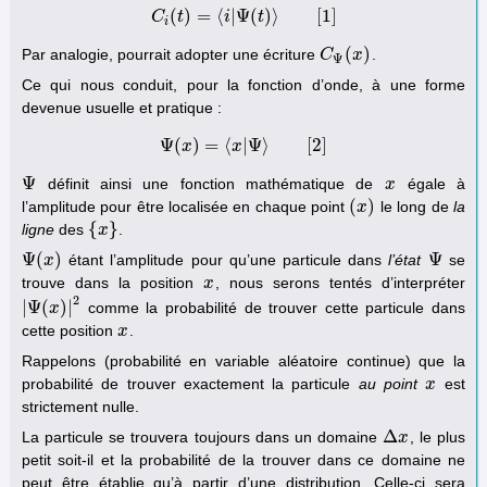
(
)
=
⟨
|
Ψ
(
)
⟩
[
1
]
C
t
C
i
(
t
)
=
i
⟨
i
|
Ψ
(
t
t
)
⟩
[
1
]
i
(
)
Par analogie, pourrait adopter une écriture
.
C
C
Ψ
(
x
x
)
Ψ
Ce qui nous conduit, pour la fonction d’onde, à une forme
devenue usuelle et pratique :
Ψ
(
)
=
⟨
|
Ψ
⟩
[
2
]
x
Ψ
(
x
)
=
x
⟨
x
|
Ψ
⟩
[
2
]
Ψ
définit ainsi une fonction mathématique de
égale à
Ψ
x
x
(
)
l’amplitude pour être localisée en chaque point
le long de
la
(
x
x
)
{
}
ligne
des
.
{
x
x
}
Ψ
(
)
Ψ
étant l’amplitude pour qu’une particule dans
l’état
se
Ψ
(
x
x
)
Ψ
trouve dans la position
, nous serons tentés d’interpréter
x
x
2
|
Ψ
(
)
|
comme la probabilité de trouver cette particule dans
|
Ψ
(
x
x
)
|
2
cette position
.
x
x
Rappelons (probabilité en variable aléatoire continue) que la
probabilité de trouver exactement la particule
au point
est
x
x
strictement nulle.
Δ
La particule se trouvera toujours dans un domaine
, le plus
Δ
x
x
petit soit-il et la probabilité de la trouver dans ce domaine ne
peut être établie qu’à partir d’une distribution. Celle-ci sera