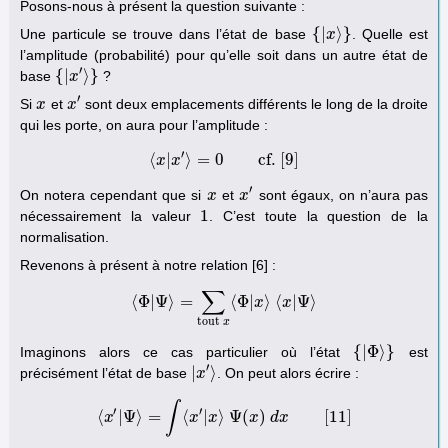
Posons-nous à présent la question suivante :
{
|
⟩
}
Une particule se trouve dans l’état de base
. Quelle est
{
|
x
x
⟩
}
l’amplitude (probabilité) pour qu’elle soit dans un autre état de
′
{
|
⟩
}
base
?
{
|
x
x
′
⟩
}
′
Si
et
sont deux emplacements différents le long de la droite
x
x
x
x
′
qui les porte, on aura pour l’amplitude :
′
⟨
|
⟩
=
0
cf.
[
9
]
x
x
⟨
x
|
x
′
⟩
=
0
cf.
[
9
]
′
On notera cependant que si
et
sont égaux, on n’aura pas
x
x
x
x
′
1
nécessairement la valeur
. C’est toute la question de la
1
normalisation.
Revenons à présent à notre relation [6] :
∑
⟨
Φ
|
Ψ
⟩
=
⟨
Φ
|
⟩
⟨
|
Ψ
⟩
⟨
Φ
|
Ψ
⟩
=
∑
tout
x
⟨
Φ
|
x
x
⟩
⟨
x
x
|
Ψ
⟩
tout
x
{
|
Φ
⟩
}
Imaginons alors ce cas particulier où l’état
est
{
|
Φ
⟩
}
′
|
⟩
précisément l’état de base
. On peut alors écrire :
|
x
x
′
⟩
∫
′
′
⟨
|
Ψ
⟩
=
⟨
|
⟩
Ψ
(
)
[
11
]
x
⟨
x
′
|
Ψ
⟩
=
x
∫
⟨
x
′
x
|
x
⟩
Ψ
(
x
x
)
d
d
x
[
x
11
]