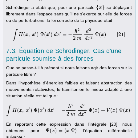
{
}
Schrödinger a établi que, pour une particule
se déplaçant
{
x
x
}
librement dans l’espace sans qu’il ne s’exerce sur elle de forces
ou de perturbations, la loi correcte de la physique était :
2
2
ℏ
d
∫
′
′
′
(
,
)
Ψ
(
)
=
−
Ψ
(
)
[
21
]
H
x
x
x
d
x
x
∫
H
(
x
,
x
′
)
Ψ
(
x
′
)
d
x
′
=
−
ℏ
2
2
m
d
2
d
x
2
Ψ
(
x
)
[
21
]
2
2
m
d
x
7.3. Équation de Schrödinger. Cas d’une
particule soumise à des forces
Que se passe-t-il à présent si nous faisons agir des forces sur la
particule libre ?
Dans l’hypothèse d’énergies faibles et faisant abstraction des
mouvements relativistes, le hamiltonien le mieux adapté à une
situation réelle est tel que :
2
2
ℏ
d
∫
′
′
′
(
,
)
Ψ
(
)
=
−
Ψ
(
)
+
(
)
Ψ
(
)
H
x
x
x
d
x
x
V
x
x
∫
H
(
x
,
x
′
)
Ψ
(
x
′
)
d
x
′
=
−
ℏ
2
2
m
d
2
d
x
2
Ψ
(
x
)
+
V
(
x
)
Ψ
(
x
)
[
22
]
2
2
m
d
x
En reportant cette expression dans l’intégrale [20], nous
Ψ
(
)
=
⟨
|
Ψ
⟩
obtenons pour
l’équation différentielle
Ψ
(
x
x
)
=
⟨
x
|
Ψ
⟩
x
suivante :