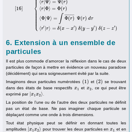
⎪
⎪
⎪
⟨
|
Ψ
⟩
=
Ψ
(
)
r
r
⎨
[
16
]
⟨
|
Φ
⟩
=
Φ
(
)
⎪
[
16
]
{
⟨
Φ
|
Ψ
⟩
=
∫
⟨
Φ
|
r
⟩
⟨
r
|
Ψ
⟩
d
τ
⟨
r
|
Ψ
⟩
=
Ψ
(
r
)
⟨
r
|
Φ
⟩
=
Φ
(
r
)
⟨
Φ
|
Ψ
⟩
=
∫
Φ
(
r
)
¯
Ψ
r
r
⎪
⎪
⎪
⎪
⎪
∫
¯
¯
¯
¯
¯
¯
¯
¯
¯
¯
⎪
⎪
⟨
Φ
|
Ψ
⟩
=
Φ
(
)
Ψ
(
)
r
r
d
τ
⎪
⎩
⎪
′
′
′
′
⟨
|
⟩
=
(
−
)
(
−
)
(
−
)
r
r
δ
x
x
δ
y
y
δ
z
z
6. Extension à un ensemble de
particules
Il est plus commode d’amorcer la réflexion dans le cas de deux
particules de façon à mettre en évidence un nouveau paradoxe
(décidément) qui sera soigneusement évité par la suite.
(
1
)
(
2
)
Imaginons deux particules numérotées
et
se trouvant
(
1
)
(
2
)
dans des états de base respectifs
et
, ce qui peut être
x
x
1
x
x
2
1
2
|
⟩
exprimé par
.
|
x
x
1
x
x
2
⟩
1
2
La position de l’une ou de l’autre des deux particules ne définit
pas un état de base. Ne pas imaginer chaque particule se
déplaçant comme une onde à trois dimensions.
Tout état physique peut se définir en donnant toutes les
|
⟩
amplitudes
pour trouver les deux particules en
et en
|
x
x
1
x
x
2
⟩
x
x
1
1
2
1