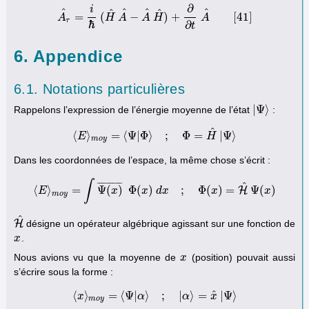
∂
i
^
^
^
^
^
^
=
(
−
)
+
[
41
]
A
H
A
A
H
A
A
τ
^
=
i
ℏ
(
H
^
A
^
−
A
^
H
^
)
+
∂
∂
t
A
^
[
41
]
τ
ℏ
∂
t
6. Appendice
6.1. Notations particulières
|
Ψ
⟩
Rappelons l’expression de l’énergie moyenne de l’état
:
|
Ψ
⟩
^
⟨
⟩
=
⟨
Ψ
|
Φ
⟩
;
Φ
=
|
Ψ
⟩
E
⟨
E
⟩
m
o
y
=
⟨
Ψ
|
Φ
⟩
;
Φ
=
H
^
|
Ψ
⟩
H
m
o
y
Dans les coordonnées de l’espace, la même chose s’écrit :
∫
¯
¯
¯
¯
¯
¯
¯
¯
¯
¯
¯
^
⟨
⟩
=
Ψ
(
)
Φ
(
)
;
Φ
(
)
=
Ψ
(
)
H
E
⟨
E
⟩
m
o
y
=
∫
x
Ψ
(
x
)
¯
x
Φ
(
x
d
)
x
d
x
;
Φ
(
x
)
=
H
^
x
Ψ
(
x
)
x
m
o
y
^
H
désigne un opérateur algébrique agissant sur une fonction de
H
^
.
x
x
Nous avions vu que la moyenne de
(position) pouvait aussi
x
x
s’écrire sous la forme :
^
⟨
⟩
=
⟨
Ψ
|
⟩
;
|
⟩
=
|
Ψ
⟩
x
⟨
x
⟩
m
o
y
=
⟨
α
Ψ
|
α
⟩
;
|
α
⟩
=
x
α
^
|
Ψ
⟩
x
m
o
y