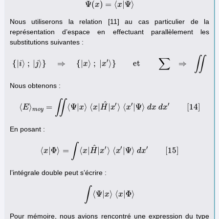
Ψ
(
)
=
⟨
|
Ψ
⟩
Ψ
x
(
x
)
=
⟨
x
|
x
Ψ
⟩
Nous utiliserons la relation [11] au cas particulier de la
représentation d’espace en effectuant parallèlement les
substitutions suivantes :
∬
∑
′
{
|
⟩
;
|
⟩
}
⇒
{
|
⟩
;
|
⟩
}
et
⇒
i
j
{
|
i
⟩
;
|
j
x
⟩
}
⇒
{
|
x
x
⟩
;
|
x
′
⟩
}
et
∑
⇒
∬
Nous obtenons :
∬
^
′
′
′
⟨
⟩
=
⟨
Ψ
|
⟩
⟨
|
|
⟩
⟨
|
Ψ
⟩
[
14
]
E
⟨
E
⟩
m
o
y
=
∬
⟨
x
Ψ
|
x
⟩
x
⟨
x
H
|
H
^
x
|
x
′
⟩
⟨
x
x
′
|
Ψ
⟩
d
x
d
x
d
x
d
′
[
x
14
]
m
o
y
En posant :
∫
^
′
′
′
⟨
|
Φ
⟩
=
⟨
|
|
⟩
⟨
|
Ψ
⟩
[
15
]
x
⟨
x
|
Φ
⟩
=
x
∫
⟨
x
H
|
H
^
x
|
x
′
⟩
⟨
x
x
′
|
Ψ
⟩
d
d
x
′
x
[
15
]
l’intégrale double peut s’écrire :
∫
⟨
Ψ
|
⟩
⟨
|
Φ
⟩
∫
⟨
Ψ
|
x
x
⟩
⟨
x
|
x
Φ
⟩
Pour mémoire, nous avions rencontré une expression du type