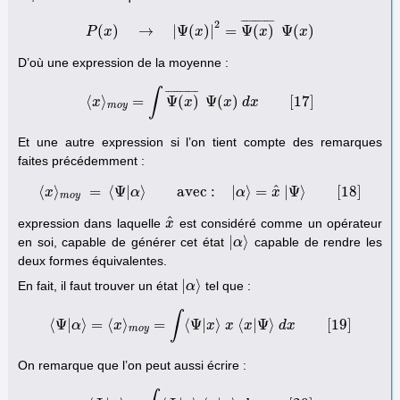
¯
¯
¯
¯
¯
¯
¯
¯
¯
¯
¯
2
(
)
→
|
Ψ
(
)
|
=
Ψ
(
)
Ψ
(
)
P
x
P
(
x
)
→
|
Ψ
(
x
)
|
2
x
=
Ψ
(
x
)
¯
Ψ
x
(
x
)
x
D’où une expression de la moyenne :
∫
¯
¯
¯
¯
¯
¯
¯
¯
¯
¯
¯
⟨
⟩
=
Ψ
(
)
Ψ
(
)
[
17
]
x
⟨
x
⟩
m
o
y
=
∫
Ψ
(
x
x
)
¯
Ψ
x
(
x
)
d
d
x
x
[
17
]
m
o
y
Et une autre expression si l’on tient compte des remarques
faites précédemment :
^
⟨
⟩
=
⟨
Ψ
|
⟩
avec :
|
⟩
=
|
Ψ
⟩
[
18
]
x
⟨
x
⟩
m
o
α
y
=
⟨
Ψ
|
α
⟩
avec :
|
α
⟩
=
α
x
^
|
Ψ
x
⟩
[
18
]
m
o
y
^
expression dans laquelle
est considéré comme un opérateur
x
x
^
|
⟩
en soi, capable de générer cet état
capable de rendre les
|
α
α
⟩
deux formes équivalentes.
|
⟩
En fait, il faut trouver un état
tel que :
|
α
α
⟩
∫
⟨
Ψ
|
⟩
=
⟨
⟩
=
⟨
Ψ
|
⟩
⟨
|
Ψ
⟩
[
19
]
α
⟨
Ψ
x
|
α
⟩
=
⟨
x
⟩
m
o
y
=
∫
⟨
Ψ
|
x
x
⟩
x
x
⟨
x
|
x
Ψ
⟩
d
x
[
d
19
x
]
m
o
y
On remarque que l’on peut aussi écrire :