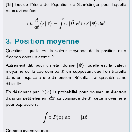
[15] lors de l’étude de l’équation de Schrödinger pour laquelle
nous avions écrit :
d
∫
^
′
′
′
ℏ
⟨
|
Ψ
⟩
=
⟨
|
|
⟩
⟨
|
Ψ
⟩
i
x
x
H
x
x
d
x
i
ℏ
d
d
t
⟨
x
|
Ψ
⟩
=
∫
⟨
x
|
H
^
|
x
′
⟩
⟨
x
′
|
Ψ
⟩
d
x
′
d
t
3. Position moyenne
Question : quelle est la valeur moyenne de la position d’un
électron dans un atome ?
|
Ψ
⟩
Autrement dit, pour un état donné
, quelle est la valeur
|
Ψ
⟩
moyenne de la coordonnée
en supposant que l’on travaille
x
x
dans un espace à une dimension. Résultat transposable sans
difficulté.
(
)
En désignant par
la probabilité pour trouver un électron
P
P
(
x
x
)
dans un petit élément
au voisinage de
, cette moyenne a
d
d
x
x
x
x
pour expression :
∫
(
)
[
16
]
x
P
∫
x
P
x
(
x
)
d
d
x
x
[
16
]
Or, nous avons vu que :