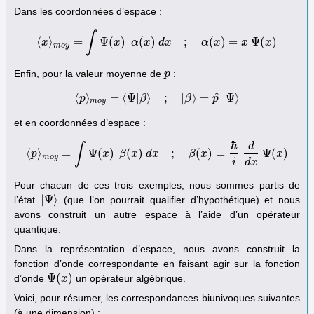
Dans les coordonnées d’espace :
∫
¯
¯
¯
¯
¯
¯
¯
¯
¯
¯
¯
⟨
⟩
=
Ψ
(
)
(
)
;
(
)
=
Ψ
(
)
x
⟨
x
⟩
m
o
y
=
x
∫
Ψ
(
x
α
)
¯
x
α
(
d
x
)
x
d
x
;
α
(
x
)
α
=
x
x
Ψ
(
x
)
x
x
m
o
y
Enfin, pour la valeur moyenne de
:
p
p
^
⟨
⟩
=
⟨
Ψ
|
⟩
;
|
⟩
=
|
Ψ
⟩
p
⟨
p
⟩
m
o
y
=
⟨
β
Ψ
|
β
⟩
;
|
β
⟩
=
p
β
^
|
Ψ
⟩
p
m
o
y
et en coordonnées d’espace :
ℏ
d
∫
¯
¯
¯
¯
¯
¯
¯
¯
¯
¯
¯
⟨
⟩
=
Ψ
(
)
(
)
;
(
)
=
Ψ
(
)
p
x
β
x
d
x
β
x
x
⟨
p
⟩
m
o
y
=
∫
Ψ
(
x
)
¯
β
(
x
)
d
x
;
β
(
x
)
=
ℏ
i
d
d
x
Ψ
(
x
)
m
o
y
i
d
x
Pour chacun de ces trois exemples, nous sommes partis de
|
Ψ
⟩
l’état
(que l’on pourrait qualifier d’hypothétique) et nous
|
Ψ
⟩
avons construit un autre espace à l’aide d’un opérateur
quantique.
Dans la représentation d’espace, nous avons construit la
fonction d’onde correspondante en faisant agir sur la fonction
Ψ
(
)
d’onde
un opérateur algébrique.
Ψ
(
x
x
)
Voici, pour résumer, les correspondances biunivoques suivantes
(à une dimension) :