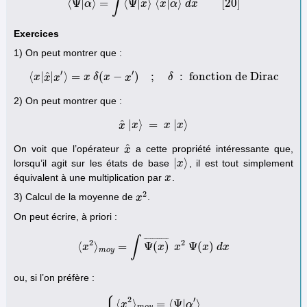
∫
⟨
Ψ
|
⟩
=
⟨
Ψ
|
⟩
⟨
|
⟩
[
20
]
α
⟨
Ψ
|
α
⟩
=
∫
⟨
Ψ
x
|
x
⟩
⟨
x
x
|
α
α
⟩
d
d
x
[
x
20
]
Exercices
1) On peut montrer que :
′
′
^
⟨
|
|
⟩
=
(
−
)
;
:
fonction de Dirac
x
x
x
⟨
x
|
x
x
^
|
δ
x
′
⟩
x
=
x
δ
(
x
x
−
x
′
)
;
δ
:
fonction de Dirac
δ
2) On peut montrer que :
^
|
⟩
=
|
⟩
x
x
x
^
|
x
⟩
=
x
x
|
x
⟩
x
^
On voit que l’opérateur
a cette propriété intéressante que,
x
x
^
|
⟩
lorsqu’il agit sur les états de base
, il est tout simplement
|
x
x
⟩
équivalent à une multiplication par
.
x
x
2
3) Calcul de la moyenne de
.
x
x
2
On peut écrire, à priori :
∫
¯
¯
¯
¯
¯
¯
¯
¯
¯
¯
¯
2
2
⟨
⟩
=
Ψ
(
)
Ψ
(
)
x
⟨
x
2
⟩
m
o
y
=
∫
Ψ
(
x
)
¯
x
x
2
x
Ψ
(
x
)
x
d
x
d
x
m
o
y
ou, si l’on préfère :
2
′
⟨
⟩
=
⟨
Ψ
|
⟩
x
α