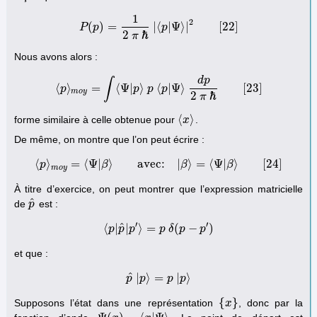
1
2
(
)
=
|
⟨
|
Ψ
⟩
|
[
22
]
P
p
p
P
(
p
)
=
1
2
π
ℏ
|
⟨
p
|
Ψ
⟩
|
2
[
22
]
2
ℏ
π
Nous avons alors :
d
p
∫
⟨
⟩
=
⟨
Ψ
|
⟩
⟨
|
Ψ
⟩
[
23
]
p
p
p
p
⟨
p
⟩
m
o
y
=
∫
⟨
Ψ
|
p
⟩
p
⟨
p
|
Ψ
⟩
d
p
2
π
ℏ
[
23
]
m
o
y
2
ℏ
π
⟨
⟩
forme similaire à celle obtenue pour
.
⟨
x
x
⟩
De même, on montre que l’on peut écrire :
⟨
⟩
=
⟨
Ψ
|
⟩
avec:
|
⟩
=
⟨
Ψ
|
⟩
[
24
]
p
⟨
p
⟩
m
β
o
y
=
⟨
Ψ
|
β
⟩
avec:
|
β
⟩
β
=
⟨
Ψ
|
β
⟩
[
24
β
]
m
o
y
À titre d’exercice, on peut montrer que l’expression matricielle
^
de
est :
p
p
^
′
′
^
⟨
|
|
⟩
=
(
−
)
p
⟨
p
p
|
p
p
^
|
p
′
⟩
=
p
p
δ
δ
(
p
p
−
p
′
)
p
et que :
^
|
⟩
=
|
⟩
p
p
^
p
|
p
⟩
=
p
p
|
p
p
⟩
{
}
Supposons l’état dans une représentation
, donc par la
{
x
x
}