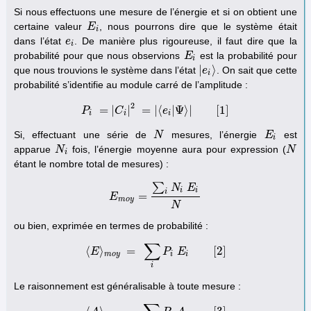
Si nous effectuons une mesure de l’énergie et si on obtient une
certaine valeur
, nous pourrons dire que le système était
E
E
i
i
dans l’état
. De manière plus rigoureuse, il faut dire que la
e
e
i
i
probabilité pour que nous observions
est la probabilité pour
E
E
i
i
|
⟩
que nous trouvions le système dans l’état
. On sait que cette
|
e
e
i
⟩
i
probabilité s’identifie au module carré de l’amplitude :
2
=
|
|
=
|
⟨
|
Ψ
⟩
|
[
1
]
P
P
C
i
=
|
C
i
|
2
=
|
⟨
e
e
i
|
Ψ
⟩
|
[
1
]
i
i
i
Si, effectuant une série de
mesures, l’énergie
est
N
N
E
E
i
i
apparue
fois, l’énergie moyenne aura pour expression (
N
N
i
N
N
i
étant le nombre total de mesures) :
∑
N
E
i
i
i
=
E
E
m
o
y
=
∑
i
N
i
E
i
N
m
o
y
N
ou bien, exprimée en termes de probabilité :
∑
⟨
⟩
=
[
2
]
E
⟨
E
⟩
m
o
y
=
∑
P
i
P
i
E
E
i
[
2
]
m
o
y
i
i
i
Le raisonnement est généralisable à toute mesure :