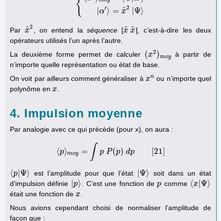
{
m
o
y
{
⟨
x
2
⟩
m
o
y
=
⟨
Ψ
|
α
′
⟩
|
α
′
⟩
=
x
^
2
|
Ψ
⟩
2
′
^
|
⟩
=
|
Ψ
⟩
α
x
2
^
^
^
Par
, on entend la
séquence
[
], c’est-à-dire les deux
x
x
^
2
x
x
^
x
x
^
opérateurs utilisés l’un après l’autre.
2
(
)
La deuxième forme permet de calculer
à partir de
(
x
x
2
)
m
o
y
m
o
y
n’importe quelle représentation ou état de base.
n
On voit par ailleurs comment généraliser à
ou n’importe quel
x
x
n
polynôme en
.
x
x
4. Impulsion moyenne
Par analogie avec ce qui précède (pour x), on aura :
∫
⟨
⟩
=
(
)
[
21
]
p
⟨
p
⟩
m
o
y
=
p
∫
p
P
P
(
p
p
)
d
d
p
p
[
21
]
m
o
y
⟨
|
Ψ
⟩
|
Ψ
⟩
est l’amplitude pour que l’état
soit dans un état
⟨
p
p
|
Ψ
⟩
|
Ψ
⟩
|
⟩
⟨
|
Ψ
⟩
d’impulsion définie
. C’est une fonction de
comme
|
p
p
⟩
p
p
⟨
x
x
|
Ψ
⟩
était une fonction de
.
x
x
Nous avions cependant choisi de normaliser l’amplitude de
façon que :