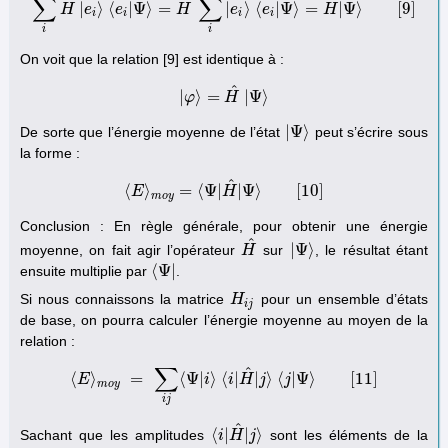
∑
∑
^
^
^
|
⟩
⟨
|
Ψ
⟩
=
|
⟩
⟨
|
Ψ
⟩
=
|
Ψ
⟩
[
9
]
H
e
∑
i
H
e
^
|
e
i
⟩
⟨
e
i
|
Ψ
H
⟩
=
H
^
∑
i
e
|
e
i
⟩
⟨
e
e
i
|
Ψ
⟩
=
H
^
|
Ψ
H
⟩
[
9
]
i
i
i
i
i
i
On voit que la relation [9] est identique à :
^
|
⟩
=
|
Ψ
⟩
φ
|
φ
⟩
=
H
H
^
|
Ψ
⟩
|
Ψ
⟩
De sorte que l’énergie moyenne de l’état
peut s’écrire sous
|
Ψ
⟩
la forme :
^
⟨
⟩
=
⟨
Ψ
|
|
Ψ
⟩
[
10
]
E
⟨
E
⟩
m
o
y
=
⟨
Ψ
H
|
H
^
|
Ψ
⟩
[
10
]
m
o
y
Conclusion : En règle générale, pour obtenir une énergie
^
|
Ψ
⟩
moyenne, on fait agir l’opérateur
sur
, le résultat étant
H
H
^
|
Ψ
⟩
⟨
Ψ
|
ensuite multiplie par
.
⟨
Ψ
|
Si nous connaissons la matrice
pour un ensemble d’états
H
H
i
j
i
j
de base, on pourra calculer l’énergie moyenne au moyen de la
relation :
∑
^
⟨
⟩
=
⟨
Ψ
|
⟩
⟨
|
|
⟩
⟨
|
Ψ
⟩
[
11
]
E
⟨
E
⟩
m
o
y
=
∑
i
j
⟨
Ψ
i
|
i
⟩
i
⟨
i
H
|
H
^
j
|
j
⟩
⟨
j
j
|
Ψ
⟩
[
11
]
m
o
y
i
j
^
⟨
|
|
⟩
Sachant que les amplitudes
sont les éléments de la
⟨
i
i
|
H
H
^
|
j
⟩
j