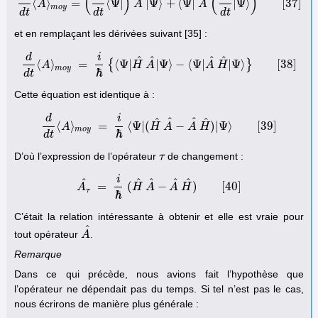
(
)
(
)
⟨
⟩
=
⟨
Ψ
|
|
Ψ
⟩
+
⟨
Ψ
|
|
Ψ
⟩
[
37
]
A
d
d
t
⟨
A
⟩
m
o
y
=
(
d
d
t
⟨
Ψ
A
|
)
A
^
|
Ψ
⟩
+
⟨
Ψ
|
A
A
^
(
d
d
t
|
Ψ
⟩
)
[
37
]
m
o
y
d
t
d
t
d
t
et en remplaçant les dérivées suivant [35] :
d
i
^
^
^
^
⟨
⟩
=
{
⟨
Ψ
|
|
Ψ
⟩
−
⟨
Ψ
|
|
Ψ
⟩
}
[
38
]
A
d
d
t
⟨
A
⟩
m
o
y
=
i
ℏ
{
⟨
Ψ
H
|
H
A
^
A
^
|
Ψ
⟩
−
⟨
Ψ
|
A
A
^
H
H
^
|
Ψ
⟩
}
[
38
]
m
o
y
ℏ
d
t
Cette équation est identique à :
d
i
^
^
^
^
⟨
⟩
=
⟨
Ψ
|
(
−
)
|
Ψ
⟩
[
39
]
A
d
d
t
⟨
A
⟩
m
o
y
=
i
ℏ
⟨
Ψ
|
H
(
H
^
A
A
^
−
A
A
^
H
H
^
)
|
Ψ
⟩
[
39
]
m
o
y
ℏ
d
t
D’où l’expression de l’opérateur
de changement :
τ
τ
i
^
^
^
^
^
=
(
−
)
[
40
]
A
H
A
A
H
A
τ
^
=
i
ℏ
(
H
^
A
^
−
A
^
H
^
)
[
40
]
τ
ℏ
C’était la relation intéressante à obtenir et elle est vraie pour
^
tout opérateur
.
A
A
^
Remarque
Dans ce qui précède, nous avions fait l’hypothèse que
l’opérateur ne dépendait pas du temps. Si tel n’est pas le cas,
nous écrirons de manière plus générale :