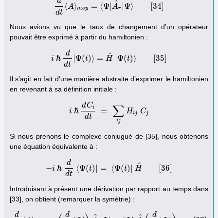
d
^
⟨
⟩
=
⟨
Ψ
|
|
Ψ
⟩
[
34
]
A
d
d
t
⟨
A
⟩
m
o
y
=
⟨
Ψ
A
|
A
τ
^
|
Ψ
⟩
[
34
]
m
o
y
τ
d
t
Nous avions vu que le taux de changement d’un opérateur
pouvait être exprimé à partir du hamiltonien :
d
^
ℏ
|
Ψ
(
)
⟩
=
|
Ψ
(
)
⟩
[
35
]
i
t
H
t
i
ℏ
d
d
t
|
Ψ
(
t
)
⟩
=
H
^
|
Ψ
(
t
)
⟩
[
35
]
d
t
Il s’agit en fait d’une manière abstraite d’exprimer le hamiltonien
en revenant à sa définition initiale :
d
C
∑
i
ℏ
=
i
H
C
i
ℏ
d
C
i
d
t
=
∑
i
j
H
i
j
C
j
i
j
j
d
t
i
j
Si nous prenons le complexe conjugué de [35], nous obtenons
une équation équivalente à :
d
^
−
ℏ
⟨
Ψ
(
)
|
=
⟨
Ψ
(
)
|
[
36
]
i
t
t
H
−
i
ℏ
d
d
t
⟨
Ψ
(
t
)
|
=
⟨
Ψ
(
t
)
|
H
^
[
36
]
d
t
Introduisant à présent une dérivation par rapport au temps dans
[33], on obtient (remarquer la symétrie) :
d
d
d
^
^