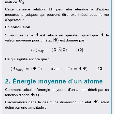
matrice
.
H
H
i
j
i
j
Cette dernière relation [11] peut être étendue à d’autres
mesures physiques qui peuvent être exprimées sous forme
d’opérateur.
En conclusion
^
Si un observable
est relié à un opérateur quantique
, la
A
A
A
A
^
|
Ψ
⟩
valeur moyenne pour un état
est donnée par :
|
Ψ
⟩
^
⟨
⟩
=
⟨
Ψ
|
|
Ψ
⟩
[
12
]
A
⟨
A
⟩
m
o
y
=
⟨
Ψ
A
|
A
^
|
Ψ
⟩
[
12
]
m
o
y
Ce qui signifie encore que :
^
⟨
⟩
=
⟨
Ψ
|
Φ
⟩
avec :
|
Φ
⟩
=
|
Ψ
⟩
[
13
]
A
⟨
A
⟩
m
o
y
=
⟨
Ψ
|
Φ
⟩
avec :
|
Φ
⟩
=
A
^
|
Ψ
A
⟩
[
13
]
m
o
y
2. Énergie moyenne d’un atome
Comment calculer l’énergie moyenne d’un atome décrit par sa
Ψ
(
)
fonction d’onde
?
Ψ
(
t
t
)
|
Ψ
⟩
Plaçons-nous dans le cas d’une dimension, un état
étant
|
Ψ
⟩
défini par une amplitude :