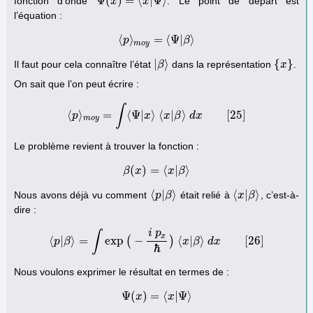
Ψ
(
)
=
⟨
|
Ψ
⟩
fonction d’onde
. Le point de départ est
Ψ
(
x
x
)
=
⟨
x
|
Ψ
⟩
x
l’équation :
⟨
⟩
=
⟨
Ψ
|
⟩
p
⟨
p
⟩
m
o
y
=
⟨
Ψ
|
β
β
⟩
m
o
y
|
⟩
{
}
Il faut pour cela connaître l’état
dans la représentation
.
|
β
β
⟩
{
x
x
}
On sait que l’on peut écrire :
∫
⟨
⟩
=
⟨
Ψ
|
⟩
⟨
|
⟩
[
25
]
p
⟨
p
⟩
m
o
y
=
∫
⟨
Ψ
x
|
x
⟩
x
⟨
x
|
β
β
⟩
d
d
x
x
[
25
]
m
o
y
Le problème revient à trouver la fonction :
(
)
=
⟨
|
⟩
β
β
x
(
x
)
=
⟨
x
|
x
β
⟩
β
⟨
|
⟩
⟨
|
⟩
Nous avons déjà vu comment
était relié à
, c’est-à-
⟨
p
p
|
β
β
⟩
⟨
x
x
|
β
β
⟩
dire :
i
p
∫
x
⟨
|
⟩
=
exp
(
−
)
⟨
|
⟩
[
26
]
p
β
⟨
p
|
β
⟩
=
∫
exp
(
−
i
p
x
ℏ
)
⟨
x
|
x
β
⟩
β
d
x
[
d
26
x
]
ℏ
Nous voulons exprimer le résultat en termes de :
Ψ
(
)
=
⟨
|
Ψ
⟩
Ψ
x
(
x
)
=
⟨
x
|
x
Ψ
⟩