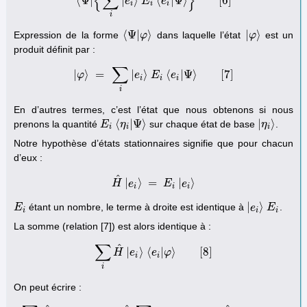
{
∑
}
⟨
Ψ
|
|
⟩
⟨
|
Ψ
⟩
[
6
]
⟨
Ψ
|
{
∑
e
i
|
e
E
i
⟩
E
i
⟨
e
e
i
|
Ψ
⟩
}
[
6
]
i
i
i
i
⟨
Ψ
|
⟩
|
⟩
Expression de la forme
dans laquelle l’état
est un
⟨
Ψ
|
φ
φ
⟩
|
φ
φ
⟩
produit définit par :
∑
|
⟩
=
|
⟩
⟨
|
Ψ
⟩
[
7
]
φ
|
φ
⟩
=
∑
e
i
|
e
i
⟩
E
E
i
⟨
e
e
i
|
Ψ
⟩
[
7
]
i
i
i
i
En d’autres termes, c’est l’état que nous obtenons si nous
⟨
|
Ψ
⟩
|
⟩
prenons la quantité
sur chaque état de base
.
E
E
i
⟨
η
i
η
|
Ψ
⟩
|
η
η
i
⟩
i
i
i
Notre hypothèse d’états stationnaires signifie que pour chacun
d’eux :
^
|
⟩
=
|
⟩
H
H
e
^
|
e
i
⟩
=
E
E
i
|
e
i
e
⟩
i
i
i
|
⟩
étant un nombre, le terme à droite est identique à
.
E
E
i
|
e
e
i
⟩
E
E
i
i
i
i
La somme (relation [7]) est alors identique à :
∑
^
|
⟩
⟨
|
⟩
[
8
]
H
∑
i
H
e
^
|
e
i
⟩
e
⟨
e
φ
i
|
φ
⟩
[
8
]
i
i
i
On peut écrire :