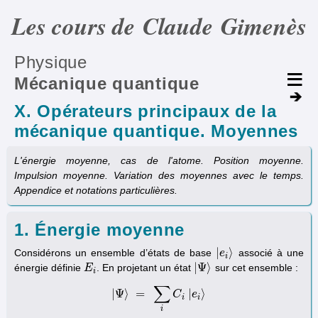
Les cours de Claude Gimenès
Physique
Mécanique quantique
X. Opérateurs principaux de la
mécanique quantique. Moyennes
L'énergie moyenne, cas de l'atome. Position moyenne.
Impulsion moyenne. Variation des moyennes avec le temps.
Appendice et notations particulières.
1. Énergie moyenne
|
⟩
Considérons un ensemble d’états de base
associé à une
|
e
e
i
⟩
i
|
Ψ
⟩
énergie définie
. En projetant un état
sur cet ensemble :
E
E
i
|
Ψ
⟩
i
∑
|
Ψ
⟩
=
|
⟩
|
Ψ
⟩
=
∑
i
C
i
C
|
e
i
⟩
e
i
i
i