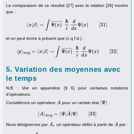
La comparaison de ce résultat [27] avec la relation [26] montre
que :
ℏ
d
∫
¯
¯
¯
¯
¯
¯
¯
¯
¯
¯
¯
⟨
|
⟩
=
Ψ
(
)
Ψ
(
)
[
31
]
x
β
x
x
⟨
x
|
β
⟩
=
∫
Ψ
(
x
)
¯
ℏ
i
d
d
x
Ψ
(
x
)
[
31
]
i
d
x
et on peut écrire à présent que (c.q.f.d.) :
ℏ
d
∫
¯
¯
¯
¯
¯
¯
¯
¯
¯
¯
¯
⟨
⟩
=
⟨
|
⟩
=
Ψ
(
)
Ψ
(
)
[
32
]
p
x
β
x
x
⟨
p
⟩
m
o
y
=
⟨
x
|
β
⟩
=
∫
Ψ
(
x
)
¯
ℏ
i
d
d
x
Ψ
(
x
)
[
32
]
m
o
y
i
d
x
5. Variation des moyennes avec
le temps
N.B. : Voir en appendice (§ 6) pour certaines notations
d’opérateurs.
|
Ψ
⟩
Considérons un opérateur
pour un certain état
:
A
A
|
Ψ
⟩
^
⟨
⟩
=
⟨
Ψ
|
|
Ψ
⟩
[
33
]
A
⟨
A
⟩
m
o
y
=
⟨
Ψ
A
|
A
^
|
Ψ
⟩
[
33
]
m
o
y
Nous désignerons par
un opérateur défini à partir de
par :
A
A
τ
A
A
τ