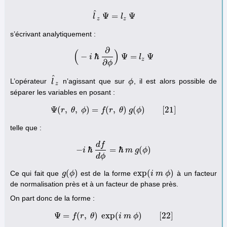
^
Ψ
=
Ψ
l
l
^
z
Ψ
=
l
z
l
Ψ
z
z
s’écrivant analytiquement :
∂
(
)
−
ℏ
Ψ
=
Ψ
i
l
(
−
i
ℏ
∂
∂
ϕ
)
Ψ
=
l
z
Ψ
z
∂
ϕ
^
L’opérateur
n’agissant que sur
, il est alors possible de
l
l
^
z
ϕ
ϕ
z
séparer les variables en posant :
Ψ
(
,
,
)
=
(
,
)
(
)
[
21
]
r
θ
Ψ
(
ϕ
r
,
θ
,
ϕ
f
)
=
f
r
(
r
,
θ
θ
)
g
g
(
ϕ
ϕ
)
[
21
]
telle que :
d
f
−
ℏ
=
ℏ
(
)
i
m
g
ϕ
−
i
ℏ
d
f
d
ϕ
=
ℏ
m
g
(
ϕ
)
d
ϕ
(
)
exp
(
)
Ce qui fait que
est de la forme
à un facteur
g
g
(
ϕ
ϕ
)
exp
(
i
i
m
m
ϕ
)
ϕ
de normalisation près et à un facteur de phase près.
On part donc de la forme :
Ψ
=
(
,
)
exp
(
)
[
22
]
f
Ψ
r
=
f
(
θ
r
,
θ
)
exp
(
i
i
m
m
ϕ
ϕ
)
[
22
]