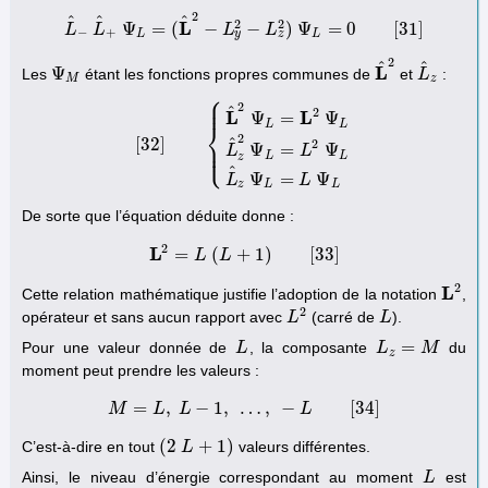
2
^
^
^
2
2
L
Ψ
=
(
−
−
)
Ψ
=
0
[
31
]
L
L
L
^
−
L
^
+
Ψ
L
=
(
L
^
L
2
−
L
y
2
L
−
L
z
2
)
Ψ
L
=
0
[
31
]
−
+
y
z
L
L
2
^
^
L
Ψ
Les
étant les fonctions propres communes de
et
:
Ψ
M
L
^
2
L
L
^
z
M
z
⎧
⎪
⎪
2
^
2
L
L
Ψ
=
Ψ
⎨
L
L
2
[
32
]
^
⎪
2
[
32
]
{
L
^
2
Ψ
L
=
L
2
Ψ
L
L
^
z
2
Ψ
L
=
L
2
Ψ
L
L
^
z
Ψ
L
=
L
Ψ
L
⎩
⎪
Ψ
=
Ψ
L
L
L
L
z
^
Ψ
=
Ψ
L
L
z
L
L
De sorte que l’équation déduite donne :
2
L
=
(
+
1
)
[
33
]
L
L
2
=
L
L
(
L
+
1
)
[
33
]
2
L
Cette relation mathématique justifie l’adoption de la notation
,
L
2
2
opérateur et sans aucun rapport avec
(carré de
).
L
L
2
L
L
=
Pour une valeur donnée de
, la composante
du
L
L
L
L
z
=
M
M
z
moment peut prendre les valeurs :
=
,
−
1
,
…
,
−
[
34
]
M
L
M
L
=
L
,
L
−
1
,
…
,
−
L
[
34
L
]
(
2
+
1
)
C’est-à-dire en tout
valeurs différentes.
(
2
L
L
+
1
)
Ainsi, le niveau d’énergie correspondant au moment
est
L
L