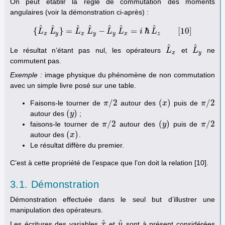
On peut établir la règle de commutation des moments
angulaires (voir la démonstration ci-après) :
^
^
^
^
^
^
^
{
}
=
−
=
ℏ
[
10
]
L
L
L
L
L
L
i
L
{
L
^
x
L
^
y
}
=
L
^
x
L
^
y
−
L
^
y
L
^
x
=
i
ℏ
L
^
z
[
10
]
x
y
x
y
y
x
z
^
^
Le résultat n’étant pas nul, les opérateurs
et
ne
L
L
^
x
L
L
^
y
x
y
commutent pas.
Exemple :
image physique du phénomène de non commutation
avec un simple livre posé sur une table.
/
2
(
)
/
2
Faisons-le tourner de
autour des
puis de
π
π
/
2
(
x
x
)
π
π
/
2
(
)
autour des
;
(
y
y
)
/
2
(
)
/
2
faisons-le tourner de
autour des
puis de
π
π
/
2
(
y
y
)
π
π
/
2
(
)
autour des
.
(
x
x
)
Le résultat diffère du premier.
C’est à cette propriété de l’espace que l’on doit la relation [10].
3.1. Démonstration
Démonstration effectuée dans le seul but d’illustrer une
manipulation des opérateurs.
^
^
Les écritures des variables
et
sont à présent considérées
x
x
^
y
y
^