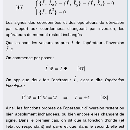
^
^
^
^
^
^
{
{
,
}
=
{
,
}
=
{
,
}
=
0
I
L
I
L
I
L
x
y
z
[
46
]
[
46
]
{
{
I
^
,
L
^
x
}
=
{
I
^
,
L
^
y
}
=
{
I
^
,
L
^
z
}
=
0
{
I
^
,
L
^
2
}
=
0
2
^
^
L
{
,
}
=
0
I
Les signes des coordonnées et des opérateurs de dérivation
par rapport aux coordonnées changeant par inversion, les
opérateurs du moment restent inchangés.
Quelles sont les valeurs propres
de l’opérateur d’inversion
I
I
^
?
I
I
^
On commence par poser :
^
Ψ
=
Ψ
[
47
]
I
I
^
Ψ
I
=
I
Ψ
[
47
]
^
On applique deux fois l’opérateur
, c’est à dire
l’opération
I
I
^
identique
:
^
2
2
I
I
Ψ
=
Ψ
=
Ψ
⇒
=
±
1
[
48
]
I
2
^
Ψ
=
I
2
Ψ
=
Ψ
⇒
I
=
I
±
1
[
48
]
Ainsi, les fonctions propres de l’opérateur d’inversion restent ou
bien absolument inchangées, ou bien encore elles changent de
signe. Dans le premier cas, on dit que la fonction d’onde (et
l’état correspondant) est
paire
et que, dans le second, elle est