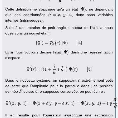
ℏ
|
Ψ
⟩
Cette définition ne s’applique qu’à un état
, ne dépendant
|
Ψ
⟩
=
,
,
que des coordonnées {
}, donc sans variables
r
r
=
x
,
y
x
,
z
y
z
internes (intrinsèques).
Suite à une rotation de petit angle
autour de l’axe
, nous
ε
ε
z
z
observons un nouvel état :
^
′
|
Ψ
⟩
=
(
)
|
Ψ
⟩
[
4
]
|
Ψ
′
⟩
R
=
R
^
ε
z
(
ε
)
|
Ψ
⟩
[
4
]
z
|
Ψ
⟩
Et si nous voulions décrire l’état
dans une représentation
|
Ψ
⟩
d’espace :
i
^
′
Ψ
(
)
=
(
1
+
)
Ψ
(
)
[
5
]
L
r
ε
r
Ψ
′
(
r
)
=
(
1
+
i
ℏ
ε
L
^
z
)
Ψ
(
r
)
[
5
]
z
ℏ
Dans le nouveau système, en supposant
extrêmement petit
ε
ε
de sorte que l’amplitude pour la particule dans une position
donnée
puisse être supposée conservée, on peut écrire :
P
P
∂
′
Ψ
(
,
,
)
=
Ψ
(
+
,
−
,
)
=
Ψ
(
,
,
)
+
x
y
z
Ψ
′
(
x
,
x
y
,
z
)
=
ε
Ψ
y
(
x
+
y
ε
y
,
ε
y
−
x
ε
x
,
z
z
)
=
Ψ
(
x
,
x
y
,
z
y
)
+
ε
z
y
∂
Ψ
∂
ε
x
y
−
ε
x
∂
Il en résulte pour l’opérateur algébrique une expression