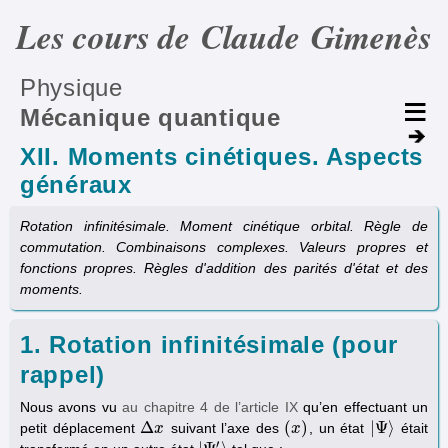
Les cours de Claude Gimenès
Physique
Mécanique quantique
XII. Moments cinétiques. Aspects
généraux
Rotation infinitésimale. Moment cinétique orbital. Règle de
commutation. Combinaisons complexes. Valeurs propres et
fonctions propres. Règles d'addition des parités d'état et des
moments.
1. Rotation infinitésimale (pour
rappel)
Nous avons vu
au chapitre 4 de l’article IX
qu’en effectuant un
Δ
(
)
|
Ψ
⟩
petit déplacement
suivant l’axe des
, un état
était
Δ
x
x
(
x
x
)
|
Ψ
⟩
′