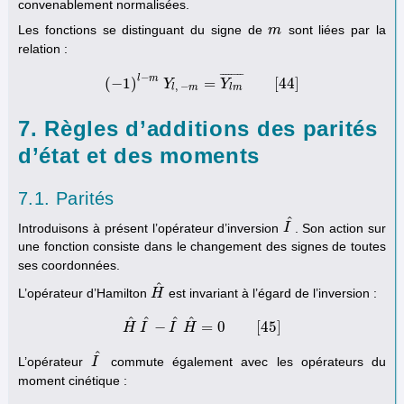
convenablement normalisées.
Les fonctions se distinguant du signe de
sont liées par la
m
m
relation :
¯
¯
¯
¯
¯
¯
¯
¯
−
l
m
(
−
1
)
=
[
44
]
(
−
1
)
l
−
Y
m
Y
l
,
−
m
=
Y
Y
l
m
¯
[
44
]
,
−
l
m
l
m
7. Règles d’additions des parités
d’état et des moments
7.1. Parités
^
Introduisons à présent l’opérateur d’inversion
. Son action sur
I
I
^
une fonction consiste dans le changement des signes de toutes
ses coordonnées.
^
L’opérateur d’Hamilton
est invariant à l’égard de l’inversion :
H
H
^
^
^
^
^
−
=
0
[
45
]
H
I
H
^
I
I
^
−
H
I
^
H
^
=
0
[
45
]
^
L’opérateur
commute également avec les opérateurs du
I
I
^
moment cinétique :