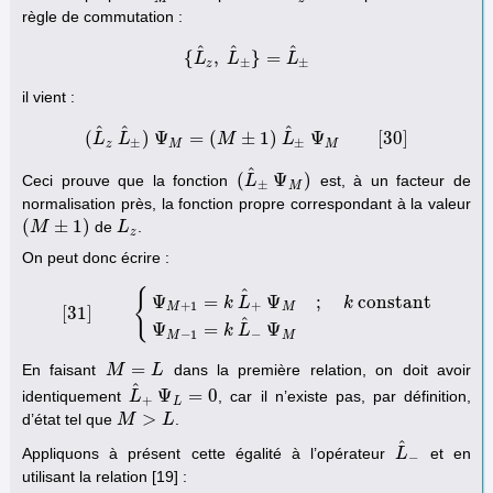
règle de commutation :
^
^
^
{
,
}
=
L
{
L
^
z
,
L
L
^
±
}
=
L
^
L
±
±
±
z
il vient :
^
^
^
(
)
Ψ
=
(
±
1
)
Ψ
[
30
]
L
L
(
L
^
z
L
^
±
)
Ψ
M
M
=
(
M
±
1
)
L
L
^
±
Ψ
M
[
30
]
±
±
z
M
M
^
(
Ψ
)
Ceci prouve que la fonction
est, à un facteur de
(
L
L
^
±
Ψ
M
)
±
M
normalisation près, la fonction propre correspondant à la valeur
(
±
1
)
de
.
(
M
M
±
1
)
L
L
z
z
On peut donc écrire :
^
{
Ψ
=
Ψ
;
constant
k
L
k
+
1
+
M
M
[
31
]
[
31
]
{
Ψ
M
+
1
=
k
L
^
+
Ψ
M
;
k
constant
Ψ
M
−
1
=
k
L
^
−
Ψ
M
^
Ψ
=
Ψ
k
L
−
1
−
M
M
=
En faisant
dans la première relation, on doit avoir
M
M
=
L
L
^
Ψ
=
0
identiquement
, car il n’existe pas, par définition,
L
L
^
+
Ψ
L
=
0
+
L
>
d’état tel que
.
M
M
>
L
L
^
Appliquons à présent cette égalité à l’opérateur
et en
L
L
^
−
−
utilisant la relation [19] :