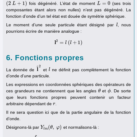
(
2
+
1
)
=
0
fois dégénéré. L’état de moment
(ses trois
(
2
L
L
+
1
)
L
L
=
0
composantes étant alors non nulles) n’est pas dégénéré. La
fonction d’onde d’un tel état est douée de symétrie sphérique.
Le moment d’une seule particule étant désigné par
, nous
l
l
pourrions écrire de manière analogue :
2
l
=
(
+
1
)
l
2
=
l
l
(
l
l
+
1
)
6. Fonctions propres
2
^
l
La donnée de
et
ne définit pas complètement la fonction
l
^
2
l
l
d’onde d’une particule.
Les expressions en coordonnées sphériques des opérateurs de
ces grandeurs ne contiennent que les angles
et
. De sorte
θ
θ
ϕ
ϕ
que leurs fonctions propres peuvent contenir un facteur
arbitraire dépendant de
.
r
r
Il ne sera question ici que de la partie angulaire de la fonction
d’onde.
(
,
)
Désignons-là par
et normalisons-là :
Y
Y
l
m
(
θ
θ
,
φ
φ
)
l
m