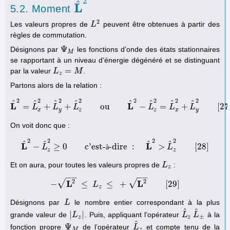
2
^
L
5.2. Moment
L
^
2
2
Les valeurs propres de
peuvent être obtenues à partir des
L
L
2
règles de commutation.
Ψ
Désignons par
les fonctions d’onde des états stationnaires
Ψ
M
M
se rapportant à un niveau d’énergie dégénéré et se distinguant
=
par la valeur
.
L
L
z
=
M
M
z
Partons alors de la relation :
2
2
2
2
2
2
2
2
^
^
^
^
^
^
^
^
L
L
=
+
+
ou
−
=
+
[
27
L
L
^
2
=
L
L
^
x
2
+
L
L
^
y
2
+
L
^
z
2
ou
L
^
2
−
L
^
z
2
L
=
L
^
x
2
L
+
L
^
y
2
[
L
27
]
x
y
z
z
x
y
On voit donc que :
2
2
2
2
^
^
^
^
L
L
−
≥
0
c'est-
-dire
:
>
[
28
]
L
L
^
2
−
L
^
z
2
≥
0
c'est-à-dire
à
:
L
^
2
>
L
^
z
2
[
28
L
]
z
z
Et on aura, pour toutes les valeurs propres de
:
L
L
z
z
−
−
−
−
2
2
√
√
L
L
−
≤
≤
+
[
29
]
−
L
L
2
≤
L
z
≤
+
L
2
[
29
]
z
Désignons par
le nombre entier correspondant à la plus
L
L
^
^
|
|
grande valeur de
. Puis, appliquant l’opérateur
à la
|
L
L
z
|
L
L
^
z
L
L
^
±
±
z
z
^
Ψ
fonction propre
de l’opérateur
et compte tenu de la
Ψ
M
L
L
^
z
M
z