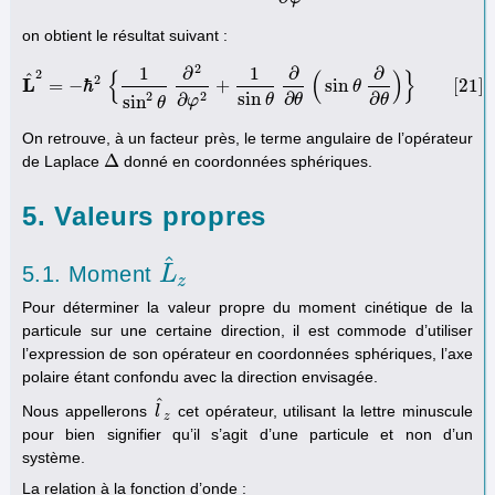
on obtient le résultat suivant :
2
1
∂
1
∂
∂
2
{
(
)
}
^
2
L
=
−
ℏ
+
sin
[
21
]
θ
L
^
2
=
−
ℏ
2
{
1
sin
2
θ
∂
2
∂
φ
2
+
1
sin
θ
∂
∂
θ
(
sin
θ
∂
∂
θ
)
}
[
21
]
2
2
sin
∂
∂
∂
sin
θ
θ
θ
φ
θ
On retrouve, à un facteur près, le terme angulaire de l’opérateur
Δ
de Laplace
donné en coordonnées sphériques.
Δ
5. Valeurs propres
^
5.1. Moment
L
L
^
z
z
Pour déterminer la valeur propre du moment cinétique de la
particule sur une certaine direction, il est commode d’utiliser
l’expression de son opérateur en coordonnées sphériques, l’axe
polaire étant confondu avec la direction envisagée.
^
Nous appellerons
cet opérateur, utilisant la lettre minuscule
l
l
^
z
z
pour bien signifier qu’il s’agit d’une particule et non d’un
système.
La relation à la fonction d’onde :