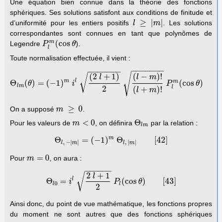
Une équation bien connue dans la théorie des fonctions
sphériques. Ses solutions satisfont aux conditions de finitude et
≥
|
|
d’uniformité pour les entiers positifs
. Les solutions
l
l
≥
|
m
|
m
correspondantes sont connues en tant que polynômes de
m
(
cos
Legendre
).
P
P
l
m
(
cos
θ
θ
l
Toute normalisation effectuée, il vient :
−
−
−
−
−
−
−
−
−
−
−
−
−
−
√
(
2
+
1
)
(
−
)
!
√
l
l
m
m
l
m
Θ
(
)
=
(
−
1
)
(
cos
)
θ
Θ
l
m
(
θ
)
=
(
−
i
1
)
m
i
l
(
2
l
+
1
)
2
(
l
−
m
)
!
(
l
+
m
)
!
P
l
m
P
(
cos
θ
)
[
41
θ
]
l
m
l
2
(
+
)
!
l
m
≥
0
On a supposé
.
m
m
≥
0
<
0
Θ
Pour les valeurs de
, on définira
par la relation :
m
m
<
0
Θ
l
m
l
m
m
Θ
=
(
−
1
)
Θ
[
42
]
Θ
l
,
−
|
m
|
=
(
−
1
)
m
Θ
l
,
|
m
|
[
42
]
,
−
|
|
,
|
|
l
m
l
m
=
0
Pour
, on aura :
m
m
=
0
−
−
−
−
−
−
2
+
1
√
l
l
Θ
=
(
cos
)
[
43
]
i
Θ
l
0
=
i
l
2
l
+
1
2
P
P
l
(
cos
θ
)
θ
[
43
]
0
l
l
2
Ainsi donc, du point de vue mathématique, les fonctions propres
du moment ne sont autres que des fonctions sphériques