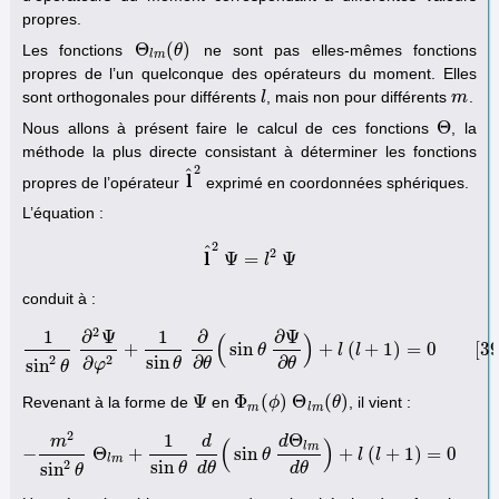
propres.
Θ
(
)
Les fonctions
ne sont pas elles-mêmes fonctions
Θ
l
m
(
θ
θ
)
l
m
propres de l’un quelconque des opérateurs du moment. Elles
sont orthogonales pour différents
, mais non pour différents
.
l
l
m
m
Θ
Nous allons à présent faire le calcul de ces fonctions
, la
Θ
méthode la plus directe consistant à déterminer les fonctions
2
^
l
propres de l’opérateur
exprimé en coordonnées sphériques.
l
^
2
L’équation :
2
^
2
l
Ψ
=
Ψ
l
^
2
Ψ
=
l
2
l
Ψ
conduit à :
2
1
∂
Ψ
1
∂
∂
Ψ
(
)
+
sin
+
(
+
1
)
=
0
[
3
1
sin
2
θ
∂
2
Ψ
∂
φ
2
+
1
sin
θ
∂
∂
θ
θ
(
sin
θ
∂
Ψ
∂
θ
l
)
+
l
l
(
l
+
1
)
=
0
[
39
]
2
2
sin
∂
∂
∂
sin
θ
θ
θ
φ
θ
Ψ
Φ
(
)
Θ
(
)
Revenant à la forme de
en
, il vient :
Ψ
Φ
m
(
ϕ
ϕ
)
Θ
l
m
(
θ
)
θ
m
l
m
2
1
Θ
m
d
d
(
)
l
m
−
Θ
+
sin
+
(
+
1
)
=
0
−
m
2
sin
2
θ
Θ
l
m
+
1
sin
θ
d
d
θ
θ
(
sin
θ
d
Θ
l
m
d
θ
l
)
+
l
l
(
l
+
1
)
=
0
[
40
]
l
m
2
sin
sin
θ
d
θ
d
θ
θ