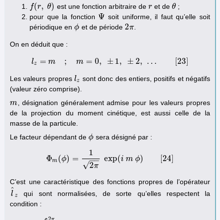
(
,
)
est une fonction arbitraire de
et de
;
f
f
(
r
,
r
θ
)
θ
r
r
θ
θ
Ψ
pour que la fonction
soit uniforme, il faut qu’elle soit
Ψ
2
périodique en
et de période
.
ϕ
ϕ
2
π
π
On en déduit que :
=
;
=
0
,
±
1
,
±
2
,
…
[
23
]
l
m
l
z
m
=
m
;
m
=
0
,
±
1
,
±
2
,
…
[
23
]
z
Les valeurs propres
sont donc des entiers, positifs et négatifs
l
l
z
z
(valeur zéro comprise).
, désignation généralement admise pour les valeurs propres
m
m
de la projection du moment cinétique, est aussi celle de la
masse de la particule.
Le facteur dépendant de
sera désigné par :
ϕ
ϕ
1
Φ
(
)
=
exp
(
)
[
24
]
ϕ
Φ
m
(
ϕ
)
=
1
2
π
exp
(
i
i
m
m
ϕ
ϕ
)
[
24
]
−
−
m
√
2
π
C’est une caractéristique des fonctions propres de l’opérateur
^
qui sont normalisées, de sorte qu’elles respectent la
l
l
^
z
z
condition :
2
π