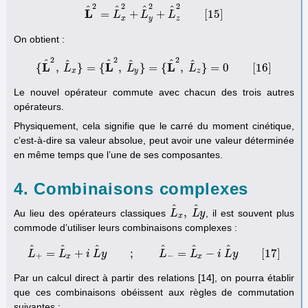
2
2
2
2
^
^
^
^
L
=
+
+
[
15
]
L
^
2
L
=
L
^
x
2
L
+
L
^
y
2
+
L
L
^
z
2
[
15
]
x
y
z
On obtient :
2
2
2
^
^
^
^
^
^
L
L
L
{
,
}
=
{
,
}
=
{
,
}
=
0
[
16
]
L
{
L
^
2
,
L
^
x
}
=
{
L
L
^
2
,
L
^
y
}
=
{
L
^
2
,
L
L
^
z
}
=
0
[
16
]
x
y
z
Le nouvel opérateur commute avec chacun des trois autres
opérateurs.
Physiquement, cela signifie que le carré du moment cinétique,
c’est-à-dire sa valeur absolue, peut avoir une valeur déterminée
en même temps que l’une de ses composantes.
4. Combinaisons complexes
^
^
,
Au lieu des opérateurs classiques
, il est souvent plus
L
L
^
x
,
L
L
^
y
y
x
commode d’utiliser leurs combinaisons complexes :
^
^
^
^
^
^
=
+
;
=
−
[
17
]
L
L
L
i
^
+
L
=
y
L
^
x
+
i
L
^
y
;
L
^
−
L
=
L
^
x
−
i
L
L
^
y
[
17
i
]
L
y
+
−
x
x
Par un calcul direct à partir des relations [14], on pourra établir
que ces combinaisons obéissent aux règles de commutation
suivantes :