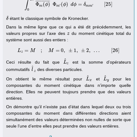
∫
¯
¯
¯
¯
¯
¯
¯
¯
¯
¯
¯
¯
¯
¯
Φ
(
)
Φ
(
)
=
[
25
]
∫
0
2
π
Φ
ϕ
m
(
ϕ
)
¯
Φ
ϕ
m
′
(
ϕ
d
)
ϕ
d
ϕ
=
δ
δ
m
m
′
[
25
]
′
′
m
m
m
m
0
étant le classique symbole de Kronecker.
δ
δ
Dans la même ligne que ce qui a été dit précédemment, les
valeurs propres sur l’axe des
du moment cinétique total du
z
z
système sont aussi des entiers :
=
;
=
0
,
±
1
,
±
2
,
…
[
26
]
L
M
L
z
M
=
M
;
M
=
0
,
±
1
,
±
2
,
…
[
26
]
z
^
Ceci résulte du fait que
est la somme d’opérateurs
L
L
^
z
z
^
commutatifs
des diverses particules.
l
l
^
z
z
^
^
On obtient le même résultat pour
et
pour les
L
L
^
x
L
L
^
y
x
y
composantes du moment cinétique dans n’importe quelle
direction. Elles ne peuvent toujours prendre que des valeurs
entières.
On démontre qu’il n’existe pas d’état dans lequel deux ou trois
composantes du moment dans différentes directions aient
simultanément des valeurs déterminées non nulles de sorte que
seule l’une d’entre elles peut prendre des valeurs entières.