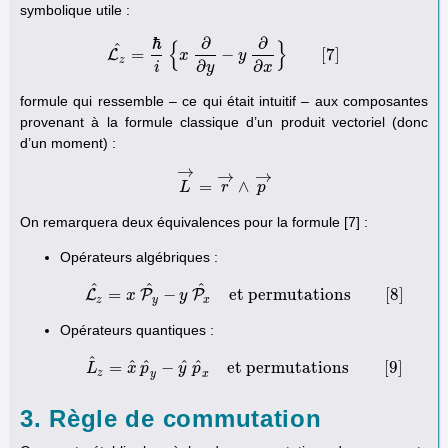
symbolique utile :
ℏ
∂
∂
{
}
^
=
−
[
7
]
L
x
y
L
z
^
=
ℏ
i
{
x
∂
∂
y
−
y
∂
∂
x
}
[
7
]
z
∂
∂
i
y
x
formule qui ressemble – ce qui était intuitif – aux composantes
provenant à la formule classique d’un produit vectoriel (donc
d’un moment) :
→
→
→
=
∧
L
L
→
=
r
→
r
∧
p
→
p
On remarquera deux équivalences pour la formule [7] :
Opérateurs algébriques :
^
^
^
=
−
et permutations
[
8
]
L
P
P
x
L
z
^
=
x
P
y
y
^
−
y
P
x
^
et permutations
[
8
]
z
y
x
Opérateurs quantiques :
^
^
^
^
^
=
−
et permutations
[
9
]
L
x
L
^
p
z
=
x
^
p
y
^
y
p
−
y
^
p
^
x
et permutations
[
9
]
z
y
x
3. Règle de commutation