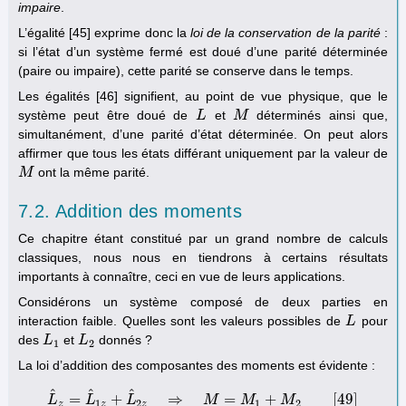
impaire
.
L’égalité [45] exprime donc la
loi de la conservation de la parité
:
si l’état d’un système fermé est doué d’une parité déterminée
(paire ou impaire), cette parité se conserve dans le temps.
Les égalités [46] signifient, au point de vue physique, que le
système peut être doué de
et
déterminés ainsi que,
L
L
M
M
simultanément, d’une parité d’état déterminée. On peut alors
affirmer que tous les états différant uniquement par la valeur de
ont la même parité.
M
M
7.2. Addition des moments
Ce chapitre étant constitué par un grand nombre de calculs
classiques, nous nous en tiendrons à certains résultats
importants à connaître, ceci en vue de leurs applications.
Considérons un système composé de deux parties en
interaction faible. Quelles sont les valeurs possibles de
pour
L
L
des
et
donnés ?
L
L
1
L
L
2
1
2
La loi d’addition des composantes des moments est évidente :
^
^
^
=
+
⇒
=
+
[
49
]
L
L
L
^
z
L
=
L
^
1
z
+
L
^
2
z
⇒
M
M
=
M
M
1
+
M
2
[
49
M
]
1
2
1
2
z
z
z