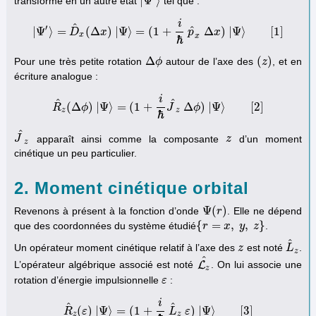
|
Ψ
⟩
transformé en un autre état
tel que :
|
Ψ
′
⟩
i
^
′
^
|
Ψ
⟩
=
(
Δ
)
|
Ψ
⟩
=
(
1
+
Δ
)
|
Ψ
⟩
[
1
]
D
x
p
x
|
Ψ
′
⟩
=
D
^
x
(
Δ
x
)
|
Ψ
⟩
=
(
1
+
i
ℏ
p
^
x
Δ
x
)
|
Ψ
⟩
[
1
]
x
x
ℏ
Δ
(
)
Pour une très petite rotation
autour de l’axe des
, et en
Δ
ϕ
ϕ
(
z
z
)
écriture analogue :
i
^
^
(
Δ
)
|
Ψ
⟩
=
(
1
+
Δ
)
|
Ψ
⟩
[
2
]
R
ϕ
J
ϕ
R
^
z
(
Δ
ϕ
)
|
Ψ
⟩
=
(
1
+
i
ℏ
J
^
z
Δ
ϕ
)
|
Ψ
⟩
[
2
]
z
z
ℏ
^
apparaît ainsi comme la composante
d’un moment
J
J
^
z
z
z
z
cinétique un peu particulier.
2. Moment cinétique orbital
Ψ
(
)
Revenons à présent à la fonction d’onde
. Elle ne dépend
Ψ
(
r
r
)
{
=
,
,
}
que des coordonnées du système étudié
.
{
r
r
=
x
,
y
,
x
z
}
y
z
^
Un opérateur moment cinétique relatif à l’axe des
est noté
.
z
z
L
L
^
z
z
^
L’opérateur algébrique associé est noté
L
. On lui associe une
L
z
^
z
rotation d’énergie impulsionnelle
:
ε
ε
i
^
^
(
)
|
Ψ
⟩
=
(
1
+
)
|
Ψ
⟩
[
3
]
R
ε
L
ε
R
^
z
(
ε
)
|
Ψ
⟩
=
(
1
+
i
ℏ
L
^
z
ε
)
|
Ψ
⟩
[
3
]
z
z