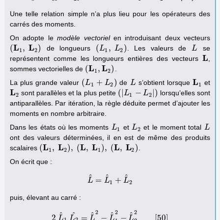
Une telle relation simple n’a plus lieu pour les opérateurs des
carrés des moments.
On adopte le
modèle vectoriel
en introduisant deux vecteurs
L
L
(
,
)
(
,
)
de longueurs
. Les valeurs de
se
(
L
1
,
L
2
)
(
L
L
1
,
L
2
L
)
L
L
1
2
1
2
L
représentent comme les longueurs entières des vecteurs
,
L
L
L
(
,
)
sommes vectorielles de
.
(
L
1
,
L
2
)
1
2
L
(
+
)
La plus grande valeur
de
s’obtient lorsque
et
(
L
L
1
+
L
2
)
L
L
L
L
1
1
2
1
L
(
|
−
|
)
sont parallèles et la plus petite
lorsqu’elles sont
L
2
(
|
L
L
1
−
L
2
|
L
)
2
1
2
antiparallèles. Par itération, la règle déduite permet d’ajouter les
moments en nombre arbitraire.
Dans les états où les moments
et
et le moment total
L
L
1
L
L
2
L
L
1
2
ont des valeurs déterminées, il en est de même des produits
L
L
L
L
L
L
(
,
)
,
(
,
)
,
(
,
)
scalaires
.
(
L
1
,
L
2
)
,
(
L
,
L
1
)
,
(
L
,
L
2
)
1
2
1
2
On écrit que :
^
^
^
=
+
L
L
^
=
L
L
^
1
+
L
^
L
2
1
2
puis, élevant au carré :
2
2
2
^
^
^
^
^
2
=
−
−
[
50
]
L
2
L
L
^
1
L
2
^
L
=
L
^
2
−
L
L
^
1
2
−
L
L
^
2
2
[
50
]
1
2