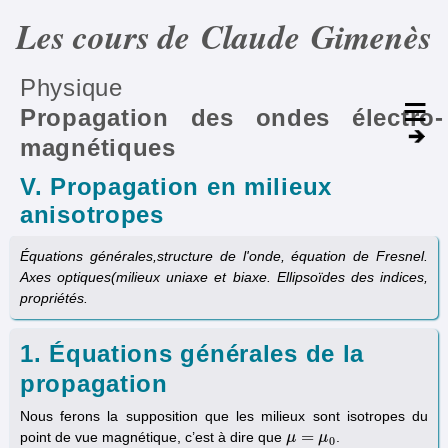
Les cours de Claude Gimenès
Physique
Propagation des ondes électro­
magnétiques
V. Propagation en milieux
anisotropes
Équations générales,structure de l'onde, équation de Fresnel.
Axes optiques(milieux uniaxe et biaxe. Ellipsoïdes des indices,
propriétés.
1. Équations générales de la
propagation
Nous ferons la supposition que les milieux sont isotropes du
=
point de vue magnétique, c’est à dire que
.
μ
μ
=
μ
0
μ
0