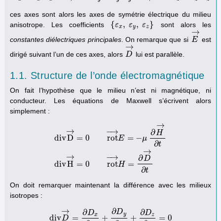
ces axes sont alors les axes de symétrie électrique du milieu
{
,
,
}
anisotrope. Les coefficients
sont alors les
{
ε
ε
x
,
ε
y
ε
,
ε
z
}
ε
x
y
z
→
constantes diélectriques principales
. On remarque que si
est
E
E
→
→
dirigé suivant l’un de ces axes, alors
lui est parallèle.
D
D
→
1.1. Structure de l’onde électromagnétique
On fait l’hypothèse que le milieu n’est ni magnétique, ni
conducteur. Les équations de Maxwell s’écrivent alors
simplement :
→
→
−
→
∂
H
d
i
v
D
=
0
r
o
t
=
−
E
μ
∂
t
d
i
v
D
→
=
0
r
o
t
→
E
=
−
μ
∂
H
→
∂
t
d
i
v
H
→
=
0
r
o
t
→
H
=
∂
D
→
∂
t
→
→
−
→
∂
D
d
i
v
H
=
0
r
o
t
=
H
∂
t
On doit remarquer maintenant la différence avec les milieux
isotropes :
→
∂
∂
∂
D
D
D
y
x
z
d
i
v
=
+
+
=
0
D
d
i
v
D
→
=
∂
D
x
∂
x
+
∂
D
y
∂
y
+
∂
D
z
∂
z
=
0