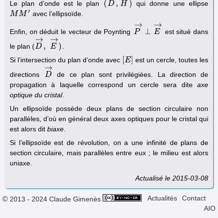
(
,
)
Le plan d’onde est le plan
qui donne une ellipse
(
D
D
→
,
H
H
→
)
′
avec l’ellipsoïde.
M
M
M
M
′
→
→
⊥
Enfin, on déduit le vecteur de Poynting
est situé dans
P
P
→
⊥
E
E
→
→
→
,
)
le plan (
.
D
D
→
,
E
E
→
)
[
]
Si l’intersection du plan d’onde avec
est un cercle, toutes les
[
E
E
]
→
directions
de ce plan sont privilégiées. La direction de
D
D
→
propagation à laquelle correspond un cercle sera dite
axe
optique du cristal
.
Un ellipsoïde possède deux plans de section circulaire non
parallèles, d’où en général deux axes optiques pour le cristal qui
est alors dit
biaxe
.
Si l’ellipsoïde est de révolution, on a une infinité de plans de
section circulaire, mais parallèles entre eux ; le milieu est alors
uniaxe.
Actualisé le 2015-03-08
Actualités
Contact
© 2013 - 2024 Claude Gimenès
AIO