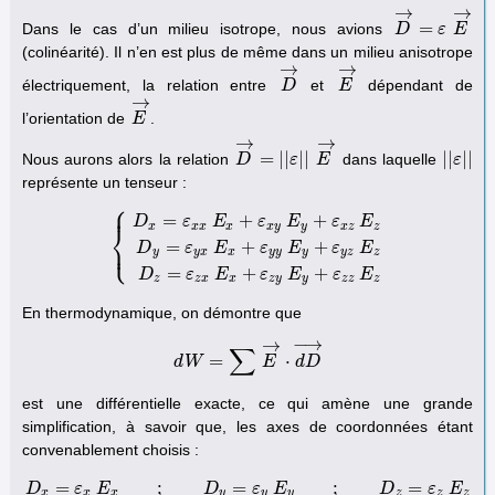
→
→
=
Dans le cas d’un milieu isotrope, nous avions
D
D
→
=
ε
ε
E
→
E
(colinéarité). Il n’en est plus de même dans un milieu anisotrope
→
→
électriquement, la relation entre
et
dépendant de
D
D
→
E
E
→
→
l’orientation de
.
E
E
→
→
→
=
|
|
|
|
|
|
|
|
Nous aurons alors la relation
dans laquelle
D
D
→
=
|
|
ε
|
|
ε
E
→
E
|
|
ε
ε
|
|
représente un tenseur :
⎧
⎪
=
+
+
D
ε
E
ε
E
ε
E
x
x
x
x
x
y
y
x
z
z
⎨
⎩
⎪
=
+
+
{
D
x
=
ε
x
x
E
x
+
ε
x
y
E
y
+
ε
x
z
E
z
D
y
=
ε
y
x
E
x
+
ε
y
y
E
y
+
ε
y
z
E
z
D
z
D
ε
E
ε
E
ε
E
y
y
x
x
y
y
y
y
z
z
=
+
+
D
ε
E
ε
E
ε
E
z
z
x
x
z
y
y
z
z
z
En thermodynamique, on démontre que
−
→
→
∑
=
⋅
d
W
d
W
=
∑
E
→
E
⋅
d
D
→
d
D
est une différentielle exacte, ce qui amène une grande
simplification, à savoir que, les axes de coordonnées étant
convenablement choisis :
=
;
=
;
=
D
ε
E
D
x
=
ε
x
E
x
D
;
D
y
=
ε
y
ε
E
y
E
;
D
z
=
ε
z
E
z
D
ε
E
x
x
x
y
y
y
z
z
z