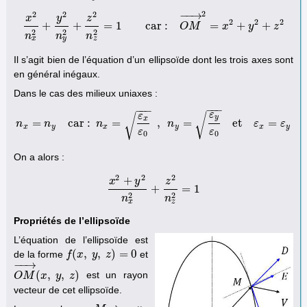
2
−
−
→
2
2
2
y
x
z
2
2
2
+
+
=
1
car :
=
+
+
x
2
n
x
2
+
y
2
n
y
2
+
z
2
n
z
2
=
1
car :
O
O
M
M
→
2
=
x
2
+
x
y
2
+
z
2
y
z
2
2
2
n
n
n
x
y
z
Il s’agit bien de l’équation d’un ellipsoïde dont les trois axes sont
en général inégaux.
Dans le cas des milieux uniaxes :
−
−
−
−
−
−
ε
√
ε
√
y
x
=
car :
=
,
=
et
=
n
n
n
x
=
n
y
car :
n
n
x
=
ε
x
ε
0
,
n
y
n
=
ε
y
ε
0
et
ε
x
=
ε
y
ε
ε
x
y
x
y
x
y
ε
ε
0
0
On a alors :
2
2
2
+
x
y
z
+
=
1
x
2
+
y
2
n
x
2
+
z
2
n
z
2
=
1
2
2
n
n
x
z
Propriétés de l’ellipsoïde
L’équation de l’ellipsoïde est
(
,
,
)
=
0
de la forme
et
f
f
(
x
,
x
y
,
y
z
)
=
z
0
−
−
→
(
,
,
)
est un rayon
O
O
M
M
→
(
x
x
,
y
y
,
z
)
z
vecteur de cet ellipsoïde.