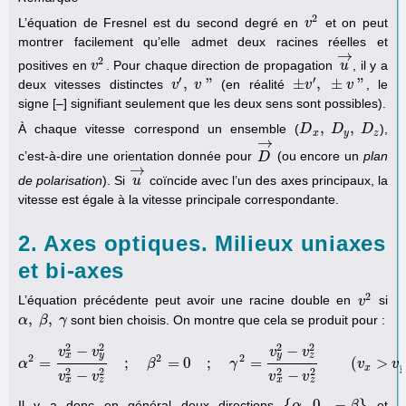
2
L’équation de Fresnel est du second degré en
et on peut
v
v
2
montrer facilement qu’elle admet deux racines réelles et
→
2
positives en
. Pour chaque direction de propagation
, il y a
v
v
2
u
u
→
′
′
,
"
±
,
±
"
deux vitesses distinctes
(en réalité
, le
v
v
′
,
v
v
"
±
v
v
′
,
±
v
"
v
signe [–] signifiant seulement que les deux sens sont possibles).
,
,
À chaque vitesse correspond un ensemble (
),
D
D
x
,
D
D
y
,
D
z
D
x
y
z
→
c’est-à-dire une orientation donnée pour
(ou encore un
plan
D
D
→
→
de polarisation
). Si
coïncide avec l’un des axes principaux, la
u
u
→
vitesse est égale à la vitesse principale correspondante.
2. Axes optiques. Milieux uniaxes
et bi-axes
2
L’équation précédente peut avoir une racine double en
si
v
v
2
,
,
sont bien choisis. On montre que cela se produit pour :
α
α
,
β
β
,
γ
γ
2
2
2
2
−
−
v
v
v
v
x
y
y
z
2
2
2
=
;
=
0
;
=
(
>
α
α
2
=
v
x
2
−
v
y
2
v
x
β
2
−
v
z
2
;
β
2
=
0
;
γ
2
γ
=
v
y
2
−
v
z
2
v
x
2
−
v
z
2
(
v
x
>
v
v
y
>
v
z
v
)
x
y
2
2
2
2
−
−
v
v
v
v
x
z
x
z
{
,
0
,
−
}
Il y a donc en général deux directions
et