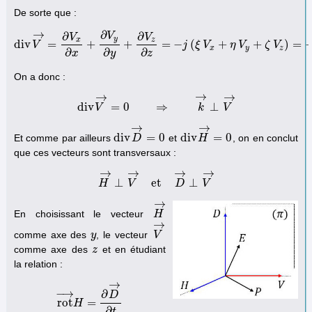
De sorte que :
→
∂
∂
∂
V
V
V
y
x
z
d
i
v
=
+
+
=
−
(
+
+
)
=
V
d
i
v
V
→
=
∂
V
x
∂
x
+
∂
V
y
∂
y
+
∂
V
z
∂
z
=
−
j
j
(
ξ
ξ
V
V
x
+
η
V
η
y
V
+
ζ
V
z
)
ζ
=
−
V
j
k
→
⋅
V
x
y
z
∂
∂
∂
x
y
z
On a donc :
→
→
→
d
i
v
=
0
⇒
⊥
V
d
i
v
V
→
=
0
⇒
k
→
⊥
V
→
k
V
→
→
d
i
v
=
0
d
i
v
=
0
Et comme par ailleurs
et
, on en conclut
d
i
v
D
D
→
=
0
d
i
v
H
H
→
=
0
que ces vecteurs sont transversaux :
→
→
→
→
⊥
et
⊥
H
H
→
⊥
V
V
→
et
D
→
D
⊥
V
→
V
→
En choisissant le vecteur
H
H
→
(
)
→
(
π
π
)
comme axe des
, le vecteur
y
y
V
V
→
comme axe des
et en étudiant
z
z
la relation :
→
−
→
∂
D
r
o
t
=
r
o
t
→
H
H
=
∂
D
→
∂
t
∂
t