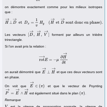
on démontre exactement comme pour les milieux isotropes
que :
→
→
→
→
1
⊥
et
=
(
et
sont donc en phase).
H
H
D
→
⊥
D
→
D
et
D
x
=
1
H
v
H
y
(
H
→
H
et
D
→
D
sont donc en phase).
x
y
v
→
→
→
[
,
,
]
Les vecteurs
forment par ailleurs un trièdre
[
D
D
→
,
H
H
→
,
V
V
→
]
trirectangle.
Si l’on avait pris la relation :
→
−
→
∂
H
r
o
t
=
−
r
o
t
→
E
E
=
−
μ
μ
∂
H
→
∂
t
∂
t
→
→
⊥
on aurait démontré que
et que ces deux vecteurs sont
E
E
→
⊥
H
H
→
en phase.
→
∈
(
)
On voit que
et que le vecteur de Poynting
E
E
→
∈
(
π
π
)
→
→
→
=
∧
(
)
est également situé dans le plan
.
P
P
→
=
E
→
E
∧
H
→
H
(
π
π
)
Remarque
est la vitesse de propagation normale, la vitesse de
V
V