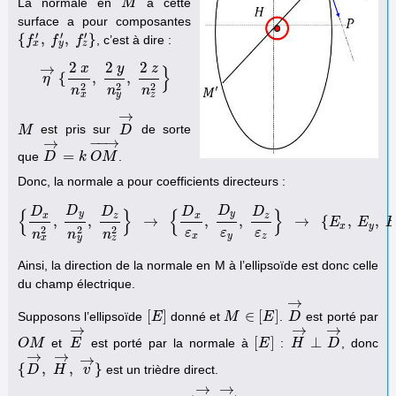
La normale en
à cette
M
M
surface a pour composantes
′
′
′
{
,
,
}
, c’est à dire :
{
f
f
x
′
,
f
y
f
′
,
f
z
′
}
f
x
y
z
2
2
2
→
y
x
z
}
{
,
,
η
η
→
{
2
x
n
x
2
,
2
y
n
y
2
,
2
z
n
z
2
}
2
2
2
n
n
n
x
y
z
→
est pris sur
de sorte
M
M
D
D
→
−
−
→
→
=
que
.
D
D
→
=
k
k
O
O
M
→
M
Donc, la normale a pour coefficients directeurs :
D
D
D
D
D
D
{
}
{
}
y
y
x
z
x
z
,
,
→
,
,
→
{
,
,
{
D
x
n
x
2
,
D
y
n
y
2
,
D
z
n
z
2
}
→
{
D
x
ε
x
,
D
y
ε
y
,
D
z
ε
z
}
→
{
E
E
x
,
E
E
y
,
E
z
}
x
y
2
2
2
ε
ε
ε
n
n
n
x
y
z
x
y
z
Ainsi, la direction de la normale en M à l’ellipsoïde est donc celle
du champ électrique.
→
[
]
∈
[
]
Supposons l’ellipsoïde
donné et
.
est porté par
[
E
E
]
M
M
∈
[
E
]
E
D
D
→
→
→
→
[
]
⊥
et
est porté par la normale à
:
, donc
O
O
M
M
E
E
→
[
E
E
]
H
H
→
⊥
D
D
→
→
→
→
{
,
,
}
est un trièdre direct.
{
D
D
→
,
H
H
→
,
v
v
→
}
→
→