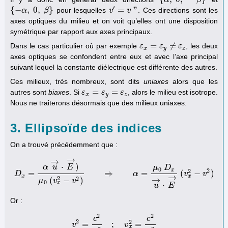
{
α
α
,
0
,
−
β
}
β
′
{
−
,
0
,
}
=
"
pour lesquelles
. Ces directions sont les
{
−
α
,
α
0
,
β
}
β
v
v
′
=
v
"
v
axes optiques du milieu et on voit qu’elles ont une disposition
symétrique par rapport aux axes principaux.
=
≠
Dans le cas particulier où par exemple
, les deux
ε
ε
x
=
ε
y
≠
ε
ε
z
ε
x
y
z
axes optiques se confondent entre eux et avec l’axe principal
suivant lequel la constante diélectrique est différente des autres.
Ces milieux, très nombreux, sont dits
uniaxes
alors que les
=
=
autres sont
biaxes
. Si
, alors le milieu est isotrope.
ε
ε
x
=
ε
y
=
ε
ε
z
ε
x
y
z
Nous ne traiterons désormais que des milieux uniaxes.
3. Ellipsoïde des indices
On a trouvé précédemment que :
→
→
⋅
)
α
u
E
μ
D
0
x
2
2
=
⇒
=
(
−
)
D
D
x
=
α
u
→
⋅
E
→
)
μ
0
(
v
x
2
−
v
2
)
⇒
α
=
μ
0
α
D
x
u
→
⋅
E
→
(
v
x
2
v
−
v
2
)
v
→
x
x
2
→
2
(
−
)
μ
v
v
0
x
⋅
u
E
Or :
2
2
c
c
2
2
=
;
=
v
v
2
=
c
2
n
2
;
v
x
2
=
v
c
2
n
x
2
x