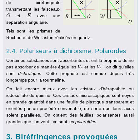
de biréfringents
transmettant les faisceaux
et
avec une
O
O
E
E
séparation angulaire.
Tels sont les prismes de
Rochon et de Wollaston réalisés en quartz.
2.4. Polariseurs à dichroïsme. Polaroïdes
Certaines substances sont absorbantes et ont la propriété de ne
pas absorber de manière égale les
et les
: on dit qu’elles
V
V
o
V
V
e
o
e
sont
dichroïques
. Cette propriété est connue depuis très
longtemps pour la tourmaline.
On fait encore mieux avec les cristaux d’hérapathite ou
iodosulfate de quinine. Ces cristaux microscopiques sont noyés
en grande quantité dans une feuille de plastique transparent et
orientés par un procédé convenable, de sorte que leurs axes
soient parallèles. On obtient des feuilles polarisantes aussi
grandes que l’on veut : ce sont les
polaroïdes
.
3. Biréfringences provoquées