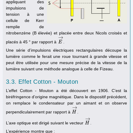
appliquant des
impulsions de
tension à une
cellule de Kerr
remplie de
nitrobenzène (B élevée) et placée entre deux Nicols croisés et
→
placés à 45 ° par rapport à
.
E
E
→
Une série d’impulsions électriques rectangulaires découpe la
lumière comme le ferait une roue tournant à grande vitesse et
peut être utilisée pour une mesure précise de la vitesse de la
lumière suivant une méthode analogue à celle de Fizeau.
3.3. Effet Cotton - Mouton
L’effet Cotton - Mouton a été découvert en 1906. C’est la
biréfringence d’origine magnétique. Dans le dispositif précédent,
on remplace le condensateur par un aimant et on observe
→
perpendiculairement par rapport à
.
H
H
→
→
L’axe optique est dirigé suivant le vecteur
.
H
H
→
L’expérience montre que :