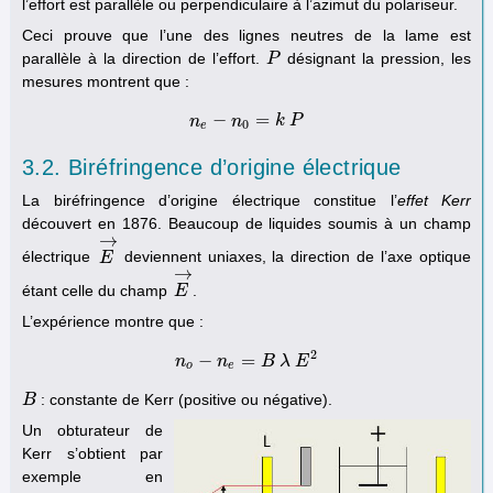
l’effort est parallèle ou perpendiculaire à l’azimut du polariseur.
Ceci prouve que l’une des lignes neutres de la lame est
parallèle à la direction de l’effort.
désignant la pression, les
P
P
mesures montrent que :
−
=
n
n
e
−
n
n
0
=
k
P
k
P
0
e
3.2. Biréfringence d’origine électrique
La biréfringence d’origine électrique constitue l’
effet Kerr
découvert en 1876. Beaucoup de liquides soumis à un champ
→
électrique
deviennent uniaxes, la direction de l’axe optique
E
E
→
→
étant celle du champ
.
E
E
→
L’expérience montre que :
2
−
=
n
n
o
−
n
n
e
=
B
B
λ
E
λ
2
E
o
e
: constante de Kerr (positive ou négative).
B
B
Un obturateur de
Kerr s’obtient par
exemple en