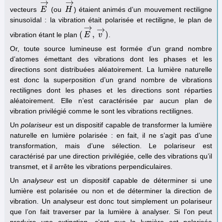
→
→
vecteurs
(ou
) étaient animés d’un mouvement rectiligne
E
E
→
H
H
→
sinusoïdal : la vibration était polarisée et rectiligne, le plan de
→
→
(
,
)
vibration étant le plan
.
(
E
E
→
,
v
v
→
)
Or, toute source lumineuse est formée d’un grand nombre
d’atomes émettant des vibrations dont les phases et les
directions sont distribuées aléatoirement. La lumière naturelle
est donc la superposition d’un grand nombre de vibrations
rectilignes dont les phases et les directions sont réparties
aléatoirement. Elle n’est caractérisée par aucun plan de
vibration privilégié comme le sont les vibrations rectilignes.
Un
polariseur
est un dispositif capable de transformer la lumière
naturelle en lumière polarisée : en fait, il ne s’agit pas d’une
transformation, mais d’une sélection. Le polariseur est
caractérisé par une direction privilégiée, celle des vibrations qu’il
transmet, et il arrête les vibrations perpendiculaires.
Un
analyseur
est un dispositif capable de déterminer si une
lumière est polarisée ou non et de déterminer la direction de
vibration. Un analyseur est donc tout simplement un polariseur
que l’on fait traverser par la lumière à analyser. Si l’on peut