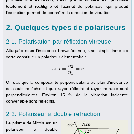
produire une extinction, c’est que la lumière est polarisée
totalement et rectiligne et l’azimut du polariseur qui produit
l’extinction permet de connaître la direction de vibration.
2. Quelques types de polariseurs
2.1. Polarisation par réflexion vitreuse
Attaquée sous l’incidence brewstérienne, une simple lame de
verre constitue un polariseur élémentaire :
n
2
tan
=
=
tan
i
i
=
n
2
n
1
=
n
n
n
1
On sait que la composante perpendiculaire au plan d’incidence
est seule réfléchie et que rayon réfléchi et rayon réfracté sont
perpendiculaires. Environ 15 % de la vibration incidente
convenable sont réfléchis.
2.2. Polariseur à double réfraction
Le prisme de Nicols est un
polariseur à double