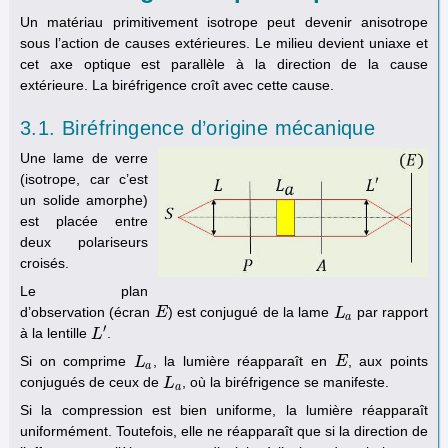
Un matériau primitivement isotrope peut devenir anisotrope
sous l’action de causes extérieures. Le milieu devient uniaxe et
cet axe optique est parallèle à la direction de la cause
extérieure. La biréfrigence croît avec cette cause.
3.1. Biréfringence d’origine mécanique
Une lame de verre
(isotrope, car c’est
un solide amorphe)
est placée entre
deux polariseurs
croisés.
Le plan
d’observation (écran
) est conjugué de la lame
par rapport
E
E
L
L
a
a
′
à la lentille
.
L
L
′
Si on comprime
, la lumière réapparaît en
, aux points
L
L
a
E
E
a
conjugués de ceux de
, où la biréfrigence se manifeste.
L
L
a
a
Si la compression est bien uniforme, la lumière réapparaît
uniformément. Toutefois, elle ne réapparaît que si la direction de