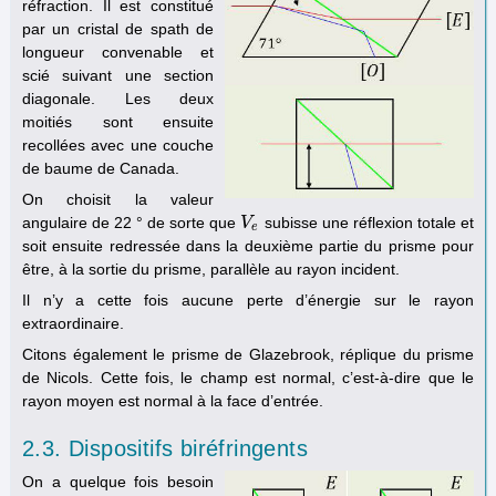
réfraction. Il est constitué
par un cristal de spath de
longueur convenable et
scié suivant une section
diagonale. Les deux
moitiés sont ensuite
recollées avec une couche
de baume de Canada.
On choisit la valeur
angulaire de 22 ° de sorte que
subisse une réflexion totale et
V
V
e
e
soit ensuite redressée dans la deuxième partie du prisme pour
être, à la sortie du prisme, parallèle au rayon incident.
Il n’y a cette fois aucune perte d’énergie sur le rayon
extraordinaire.
Citons également le prisme de Glazebrook, réplique du prisme
de Nicols. Cette fois, le champ est normal, c’est-à-dire que le
rayon moyen est normal à la face d’entrée.
2.3. Dispositifs biréfringents
On a quelque fois besoin