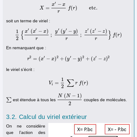
′
−
x
x
=
(
)
etc.
X
X
=
x
′
−
x
r
f
f
(
r
r
)
etc.
r
soit un terme de viriel :
′
′
′
′
′
′
(
−
)
(
−
)
(
−
)
1
x
x
x
y
y
y
z
z
z
{
}
;
;
(
)
1
2
{
x
′
(
x
′
−
x
)
r
;
y
′
(
y
′
−
y
)
r
;
z
′
(
z
′
−
z
)
r
}
f
(
r
)
f
r
2
r
r
r
En remarquant que :
2
′
2
′
2
′
2
=
(
−
)
+
(
−
)
+
(
−
)
r
x
r
2
=
(
x
x
′
−
x
)
2
+
(
y
y
′
−
y
)
2
y
+
(
z
′
−
z
)
2
z
z
le viriel s’écrit :
1
∑
=
(
)
V
V
i
=
1
2
∑
r
f
r
(
r
)
f
r
i
2
(
−
1
)
N
N
∑
est étendue à tous les
couples de molécules.
∑
N
(
N
−
1
)
2
2
3.2. Calcul du viriel extérieur
On ne considère
que l’action des