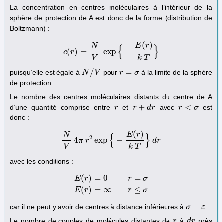
La concentration en centres moléculaires à l’intérieur de la
sphère de protection de A est donc de la forme (distribution de
Boltzmann) :
(
)
E
r
N
{
}
(
)
=
exp
−
c
r
c
(
r
)
=
N
V
exp
{
−
E
(
r
)
k
T
}
V
k
T
/
=
puisqu’elle est égale à
pour
à la limite de la sphère
N
N
/
V
V
r
r
=
σ
σ
de protection.
Le nombre des centres moléculaires distants du centre de A
+
<
d’une quantité comprise entre
et
avec
est
r
r
r
r
+
d
r
d
r
r
r
<
σ
σ
donc :
(
)
E
r
N
{
}
2
4
exp
−
N
V
π
4
r
π
r
2
exp
{
−
E
(
r
)
k
T
}
d
r
d
r
V
k
T
avec les conditions :
(
)
=
0
=
E
r
r
σ
E
(
r
)
=
0
r
=
σ
E
(
r
)
=
∞
r
≤
σ
(
)
=
∞
≤
E
r
r
σ
−
car il ne peut y avoir de centres à distance inférieures à
.
σ
σ
−
ε
ε
Le nombre de couples de molécules distantes de
à
près
r
r
d
d
r
r