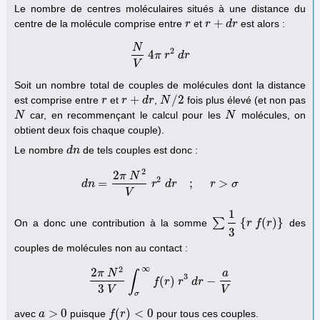
Le nombre de centres moléculaires situés à une distance du
+
centre de la molécule comprise entre
et
est alors :
r
r
r
r
+
d
r
d
r
N
2
4
N
V
4
π
π
r
r
2
d
d
r
r
V
Soit un nombre total de couples de molécules dont la distance
+
/
2
est comprise entre
et
,
fois plus élevé (et non pas
r
r
r
r
+
d
r
d
r
N
N
/
2
car, en recommençant le calcul pour les
molécules, on
N
N
N
N
obtient deux fois chaque couple).
Le nombre
de tels couples est donc :
d
d
n
n
2
2
π
N
2
=
;
>
d
n
d
n
=
2
π
N
2
r
V
d
r
2
r
d
r
;
r
>
σ
r
σ
V
1
∑
{
(
)
}
On a donc une contribution à la somme
des
∑
1
3
{
r
f
(
r
r
)
f
}
r
3
couples de molécules non au contact :
∞
2
2
π
N
a
∫
3
(
)
−
2
π
N
2
3
V
∫
σ
f
∞
f
r
(
r
)
r
r
3
d
d
r
r
−
a
V
3
V
V
σ
>
0
(
)
<
0
avec
puisque
pour tous ces couples.
a
a
>
0
f
f
(
r
)
r
<
0