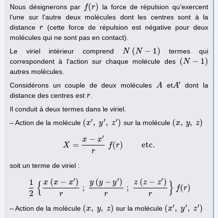
(
)
Nous désignerons par
la force de répulsion qu’exercent
f
f
(
r
)
r
l’une sur l’autre deux molécules dont les centres sont à la
distance
(cette force de répulsion est négative pour deux
r
r
molécules qui ne sont pas en contact).
(
−
1
)
Le viriel intérieur comprend
termes qui
N
N
(
N
N
−
1
)
(
−
1
)
correspondent à l’action sur chaque molécule des
(
N
N
−
1
)
autres molécules.
′
Considérons un couple de deux molécules
et
dont la
A
A
A
A
′
distance des centres est
.
r
r
Il conduit à deux termes dans le viriel.
′
′
′
(
,
,
)
(
,
,
)
– Action de la molécule
sur la molécule
(
x
x
′
,
y
′
,
y
z
′
)
z
(
x
x
,
y
,
y
z
)
z
′
−
x
x
=
(
)
etc.
X
X
=
x
−
x
′
r
f
f
(
r
r
)
etc.
r
soit un terme de viriel :
′
′
′
(
−
)
(
−
)
(
−
)
1
x
x
x
y
y
y
z
z
z
{
}
;
;
(
)
1
2
{
x
(
x
−
x
′
)
r
;
y
(
y
−
y
′
)
r
;
z
(
z
−
z
′
)
r
}
f
(
r
)
f
r
2
r
r
r
′
′
′
(
,
,
)
(
,
,
)
– Action de la molécule
sur la molécule
(
x
x
,
y
,
y
z
)
z
(
x
x
′
,
y
′
,
y
z
′
)
z