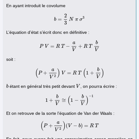
En ayant introduit le covolume
2
3
=
b
b
=
2
3
N
N
π
π
σ
σ
3
3
L’équation d’état s’écrit donc en définitive :
a
b
=
−
+
P
V
P
V
R
=
R
T
T
−
a
V
+
R
T
R
b
V
T
V
V
soit :
a
b
(
)
(
)
+
=
1
+
P
(
P
+
a
V
2
V
)
V
=
R
R
T
T
(
1
+
b
V
)
2
V
V
étant en général très petit devant
, on pourra écrire :
b
b
V
V
−
1
b
b
(
)
1
+
≅
1
−
1
+
b
V
≅
(
1
−
b
V
)
−
1
V
V
Et on retrouve de la sorte l’équation de Van der Waals :
a
(
)
+
(
−
)
=
P
(
P
+
a
V
2
)
(
V
V
−
b
)
=
b
R
T
R
T
2
V