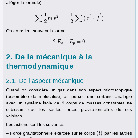
alléger la formule) :
¯
¯
¯
¯
¯
¯
¯
¯
¯
¯
¯
¯
¯
¯
¯
¯
¯
¯
¯
→
1
1
→
∑
∑
¯
¯
¯
¯
¯
2
=
−
(
⋅
)
∑
1
m
2
m
v
v
2
¯
=
−
1
2
∑
(
r
→
⋅
f
→
r
)
¯
f
2
2
On en retient souvent la forme :
2
+
=
0
E
2
E
c
+
E
E
p
=
0
c
p
2. De la mécanique à la
thermodynamique
2.1. De l’aspect mécanique
Quand on considère un gaz dans son aspect microscopique
(assemblée de molécules), on perçoit une certaine analogie
avec un système isolé de N corps de masses constantes ne
subissant que les seules forces gravitationnelles de ses
voisines.
Les actions sont les suivantes :
(
)
– Force gravitationnelle exercée sur le corps
par les autres
(
i
i
)