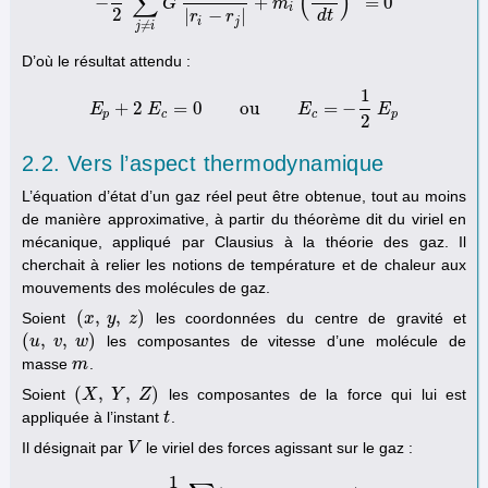
∑
(
)
−
+
=
0
−
1
2
∑
G
j
≠
i
G
m
i
m
j
|
r
i
−
r
j
|
+
m
m
i
(
d
r
i
d
t
)
2
=
0
i
2
|
−
|
d
t
r
r
i
j
≠
j
i
D’où le résultat attendu :
1
+
2
=
0
ou
=
−
E
E
E
p
+
2
E
c
=
0
ou
E
c
=
−
1
2
E
E
p
E
p
c
c
p
2
2.2. Vers l’aspect thermodynamique
L’équation d’état d’un gaz réel peut être obtenue, tout au moins
de manière approximative, à partir du théorème dit du viriel en
mécanique, appliqué par Clausius à la théorie des gaz. Il
cherchait à relier les notions de température et de chaleur aux
mouvements des molécules de gaz.
(
,
,
)
Soient
les coordonnées du centre de gravité et
(
x
x
,
y
,
y
z
)
z
(
,
,
)
les composantes de vitesse d’une molécule de
(
u
u
,
v
,
v
w
)
w
masse
.
m
m
(
,
,
)
Soient
les composantes de la force qui lui est
(
X
X
,
Y
,
Y
Z
)
Z
appliquée à l’instant
.
t
t
Il désignait par
le viriel des forces agissant sur le gaz :
V
V
1