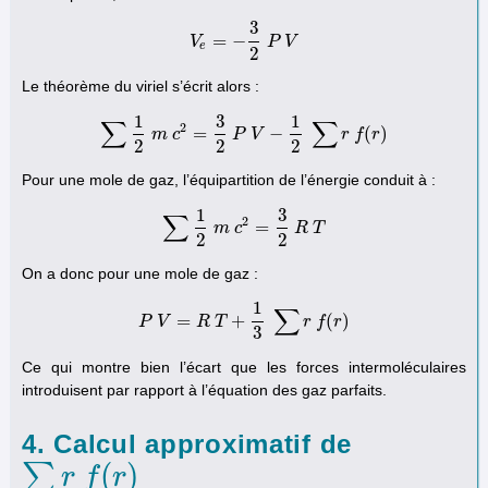
3
=
−
V
V
e
=
−
3
2
P
P
V
V
e
2
Le théorème du viriel s’écrit alors :
1
3
1
∑
∑
2
=
−
(
)
∑
m
1
2
c
m
c
2
=
3
2
P
P
V
V
−
1
2
∑
r
f
(
r
)
r
f
r
2
2
2
Pour une mole de gaz, l’équipartition de l’énergie conduit à :
1
3
∑
2
=
∑
1
2
m
m
c
c
2
=
3
2
R
R
T
T
2
2
On a donc pour une mole de gaz :
1
∑
=
+
(
)
P
V
P
V
R
=
R
T
T
+
1
3
∑
r
f
(
r
r
)
f
r
3
Ce qui montre bien l’écart que les forces intermoléculaires
introduisent par rapport à l’équation des gaz parfaits.
4. Calcul approximatif de
(
)
∑
∑
r
f
r
(
r
)
f
r