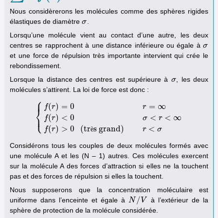
Nous considèrerons les molécules comme des sphères rigides
élastiques de diamètre
.
σ
σ
Lorsqu’une molécule vient au contact d’une autre, les deux
centres se rapprochent à une distance inférieure ou égale à
σ
σ
et une force de répulsion très importante intervient qui crée le
rebondissement.
Lorsque la distance des centres est supérieure à
, les deux
σ
σ
molécules s’attirent. La loi de force est donc :
⎧
⎪
(
)
=
0
=
∞
f
r
r
⎨
⎩
⎪
(
)
<
0
<
<
∞
{
f
(
r
)
=
0
r
=
∞
f
(
r
)
<
0
σ
<
r
<
∞
f
(
r
)
>
0
(
très grand
)
r
<
σ
f
r
σ
r
(
)
>
0
(
tr
s grand
)
<
f
r
è
r
σ
Considérons tous les couples de deux molécules formés avec
une molécule A et les (N – 1) autres. Ces molécules exercent
sur la molécule A des forces d’attraction si elles ne la touchent
pas et des forces de répulsion si elles la touchent.
Nous supposerons que la concentration moléculaire est
/
uniforme dans l’enceinte et égale à
à l’extérieur de la
N
N
/
V
V
sphère de protection de la molécule considérée.