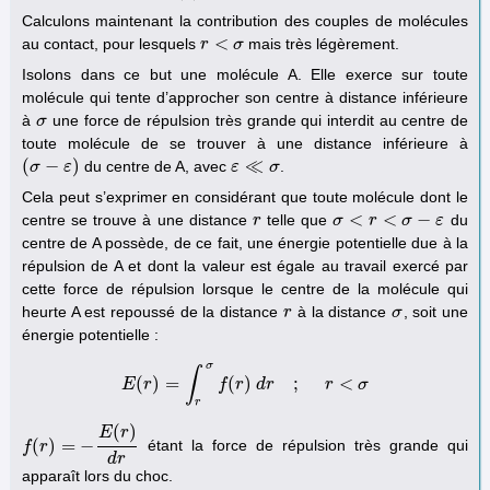
Calculons maintenant la contribution des couples de molécules
<
au contact, pour lesquels
mais très légèrement.
r
r
<
σ
σ
Isolons dans ce but une molécule A. Elle exerce sur toute
molécule qui tente d’approcher son centre à distance inférieure
à
une force de répulsion très grande qui interdit au centre de
σ
σ
toute molécule de se trouver à une distance inférieure à
(
−
)
≪
du centre de A, avec
.
(
σ
σ
−
ε
)
ε
ε
ε
≪
σ
σ
Cela peut s’exprimer en considérant que toute molécule dont le
<
<
−
centre se trouve à une distance
telle que
du
r
r
σ
σ
<
r
<
σ
r
−
ε
σ
ε
centre de A possède, de ce fait, une énergie potentielle due à la
répulsion de A et dont la valeur est égale au travail exercé par
cette force de répulsion lorsque le centre de la molécule qui
heurte A est repoussé de la distance
à la distance
, soit une
r
r
σ
σ
énergie potentielle :
σ
∫
(
)
=
(
)
;
<
E
r
E
(
r
)
=
∫
f
r
σ
r
f
(
r
)
d
d
r
r
;
r
<
σ
r
σ
r
(
)
E
r
(
)
=
−
étant la force de répulsion très grande qui
f
f
(
r
)
r
=
−
E
(
r
)
d
r
d
r
apparaît lors du choc.