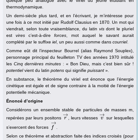
quelque peu analogue avec le viriel du jeune étudiant en
thermodynamique.
Un demi-siècle plus tard, et en l’écrivant, je m’intéresse pour
une fois à ce mot initié par Rudolf Clausius en 1870. Un mot qui
viendrait, selon toute vraisemblance, du latin
vis
dont le pluriel
est
vires
c’est-à-dire
forces
, mot auquel le savant aurait
complété par le suffixe
iel
, un peu aussi comme dans
courriel
.
Comme eût dit l’inspecteur Bourrel (alias Raymond Souplex),
personnage principal du feuilleton TV des années 1970 intitulé
les
Cinq dernières minutes
: « Bon Dieu, mais c’est bien sûr !
potentiel
vient du latin
potens
qui signifie
puissant
».
En substance, le théorème du viriel est énonce que l’énergie
cinétique est égale et de signe contraire à la moitié de l’énergie
potentielle mécanique.
Énoncé d’origine
Considérons un ensemble stable de particules de masses m,
→
→
repérées par leurs positons
, leurs vitesses
sur lesquelles
r
r
→
v
v
→
→
s’exercent des forces
.
f
f
→
Selon ce théorème et abstraction faite des indices croisés (pour