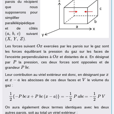
parois du récipient
que nous
supposerons pour
simplifier
parallélépipédique
et de côtés
(
,
,
)
suivant
(
a
a
,
b
b
,
c
)
c
(
,
,
)
.
(
X
X
,
Y
,
Y
Z
)
Z
Les forces suivant
exercées par les parois sur le gaz sont
O
O
x
x
les forces équilibrant la pression du gaz sur les faces de
l’enceinte perpendiculaires à
et distantes de
. En désignat
O
O
x
x
a
a
par
la pression, ces deux forces sont opposées et de
P
P
grandeur
.
P
P
b
b
c
c
Leur contribution au viriel extérieur est donc, en désignant par
x
x
−
et
les abscisses de ces deux faces et
le volume du
x
x
−
a
a
V
V
gaz :
1
1
1
{
−
+
(
−
)
}
=
−
=
−
P
1
b
2
c
{
x
−
P
b
c
P
x
b
+
c
P
b
x
c
(
x
−
a
a
)
}
=
−
1
2
P
a
P
b
c
=
a
−
b
1
c
2
P
V
P
V
2
2
2
On aura également deux termes identiques avec les deux
autres parois, soit au total un viriel extérieur :