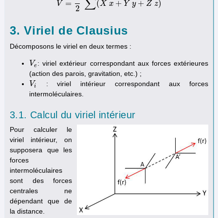
∑
=
(
+
+
)
V
V
=
1
2
∑
(
X
X
x
x
+
Y
y
Y
+
Z
y
z
)
Z
z
2
3. Viriel de Clausius
Décomposons le viriel en deux termes :
: viriel extérieur correspondant aux forces extérieures
V
V
e
e
(action des parois, gravitation, etc.) ;
: viriel intérieur correspondant aux forces
V
V
i
i
intermoléculaires.
3.1. Calcul du viriel intérieur
Pour calculer le
viriel intérieur, on
supposera que les
forces
intermoléculaires
sont des forces
centrales ne
dépendant que de
la distance.