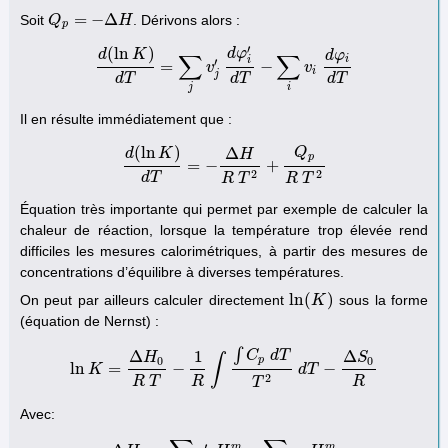
=
−
Δ
Soit
. Dérivons alors :
Q
Q
p
=
−
Δ
H
H
p
′
(
ln
)
d
φ
d
K
d
φ
∑
∑
i
i
′
=
−
d
(
ln
K
)
d
T
=
∑
j
v
j
v
′
d
φ
i
′
d
T
−
∑
i
v
i
d
φ
v
i
d
T
i
j
d
T
d
T
d
T
j
i
Il en résulte immédiatement que :
(
ln
)
Δ
Q
d
K
H
p
=
−
+
d
(
ln
K
)
d
T
=
−
Δ
H
R
T
2
+
Q
p
R
T
2
2
2
d
T
R
T
R
T
Équation très importante qui permet par exemple de calculer la
chaleur de réaction, lorsque la température trop élevée rend
difficiles les mesures calorimétriques, à partir des mesures de
concentrations d’équilibre à diverses températures.
ln
(
)
On peut par ailleurs calculer directement
sous la forme
ln
(
K
K
)
(équation de Nernst) :
∫
Δ
1
Δ
C
d
T
H
S
∫
0
0
p
ln
=
−
−
K
ln
K
=
Δ
H
0
R
T
−
1
R
∫
∫
C
p
d
T
T
2
d
T
−
d
Δ
T
S
0
R
2
R
T
R
R
T
Avec:
′
m
m