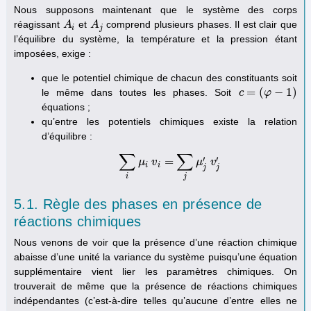
Nous supposons maintenant que le système des corps
réagissant
et
comprend plusieurs phases. Il est clair que
A
A
i
A
A
j
i
j
l’équilibre du système, la température et la pression étant
imposées, exige :
que le potentiel chimique de chacun des constituants soit
=
(
−
1
)
le même dans toutes les phases. Soit
c
c
=
(
φ
−
φ
1
)
équations ;
qu’entre les potentiels chimiques existe la relation
d’équilibre :
∑
∑
′
′
=
μ
∑
i
μ
v
i
v
i
=
∑
j
μ
j
′
v
μ
j
′
v
i
i
j
j
i
j
5.1. Règle des phases en présence de
réactions chimiques
Nous venons de voir que la présence d’une réaction chimique
abaisse d’une unité la variance du système puisqu’une équation
supplémentaire vient lier les paramètres chimiques. On
trouverait de même que la présence de réactions chimiques
indépendantes (c’est-à-dire telles qu’aucune d’entre elles ne