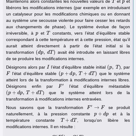
Maintenons alors constantes les nouvelles valeurs de
et
et
T
T
p
p
libérons les modifications internes (par exemple en introduisant
un catalyseur pour les modifications chimiques ou en donnant
au système une secousse violente pour faire cesser les retards
aux changements de phase). Le système évolue de façon
irréversible, à
et
constants, vers l’état d’équilibre stable
p
p
T
T
correspondant à cette température et à cette pression, état qu’il
aurait atteint directement à partir de l’état initial si la
(
,
)
transformation
avait été introduite en laissant libres
(
d
d
p
p
,
d
d
T
T
)
de se produire les modifications internes.
(
,
Désignons alors par
l’état d’équilibre stable initial
), par
I
I
(
p
p
,
T
T
(
+
,
+
)
l’état d’équilibre stable
que le système
F
F
(
p
p
+
d
p
d
,
T
p
+
d
T
T
)
d
T
atteint lors de la transformation à modifications internes libres.
′
Désignons enfin par
l’état d’équilibre métastable
F
F
′
(
+
,
+
) que le système atteint lors de la
(
p
p
+
d
p
d
,
T
p
+
d
T
T
d
T
transformation à modifications internes entravées.
′
→
Nous savons que la transformation
se produit
F
F
′
→
F
F
+
naturellement, à la pression constante
et à la
p
p
+
d
p
d
p
+
température constante
, lorsqu’on libère les
T
T
+
d
T
d
T
modifications internes. Il en résulte :
′