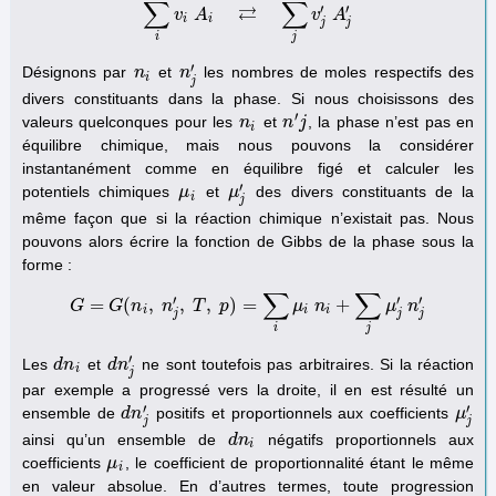
∑
∑
⇄
′
′
v
A
∑
i
v
i
A
i
⇄
∑
j
v
j
′
A
j
′
v
A
i
i
j
j
i
j
′
Désignons par
et
les nombres de moles respectifs des
n
n
i
n
n
j
′
i
j
divers constituants dans la phase. Si nous choisissons des
′
valeurs quelconques pour les
et
, la phase n’est pas en
n
n
i
n
n
′
j
j
i
équilibre chimique, mais nous pouvons la considérer
instantanément comme en équilibre figé et calculer les
′
potentiels chimiques
et
des divers constituants de la
μ
μ
i
μ
μ
j
′
i
j
même façon que si la réaction chimique n’existait pas. Nous
pouvons alors écrire la fonction de Gibbs de la phase sous la
forme :
∑
∑
′
′
′
=
(
,
,
,
)
=
+
G
G
n
G
=
G
n
(
n
i
,
T
n
j
′
,
T
p
,
p
)
=
∑
i
μ
i
n
μ
i
+
∑
n
j
μ
j
′
n
j
′
μ
n
i
i
i
j
j
j
i
j
′
Les
et
ne sont toutefois pas arbitraires. Si la réaction
d
d
n
n
i
d
d
n
n
j
′
i
j
par exemple a progressé vers la droite, il en est résulté un
′
′
ensemble de
positifs et proportionnels aux coefficients
d
d
n
n
j
′
μ
μ
j
′
j
j
ainsi qu’un ensemble de
négatifs proportionnels aux
d
d
n
n
i
i
coefficients
, le coefficient de proportionnalité étant le même
μ
μ
i
i
en valeur absolue. En d’autres termes, toute progression