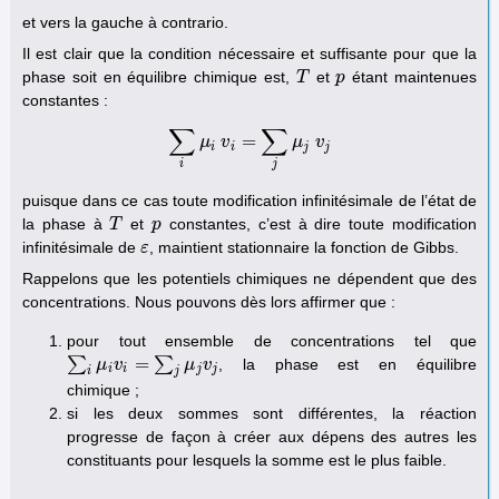
et vers la gauche à contrario.
Il est clair que la condition nécessaire et suffisante pour que la
phase soit en équilibre chimique est,
et
étant maintenues
T
T
p
p
constantes :
∑
∑
=
μ
∑
i
μ
v
i
v
i
=
∑
j
μ
j
v
μ
j
v
i
i
j
j
i
j
puisque dans ce cas toute modification infinitésimale de l’état de
la phase à
et
constantes, c’est à dire toute modification
T
T
p
p
infinitésimale de
, maintient stationnaire la fonction de Gibbs.
ε
ε
Rappelons que les potentiels chimiques ne dépendent que des
concentrations. Nous pouvons dès lors affirmer que :
pour tout ensemble de concentrations tel que
∑
=
∑
, la phase est en équilibre
∑
i
μ
i
v
μ
i
=
∑
v
j
μ
j
v
j
μ
v
i
i
j
j
i
j
chimique ;
si les deux sommes sont différentes, la réaction
progresse de façon à créer aux dépens des autres les
constituants pour lesquels la somme est le plus faible.