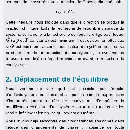
sommes donc assurés que la fonction de Gibbs a diminué, soit :
<
G
G
e
<
G
G
f
e
f
Cette inégalité nous indique dans quelle direction se produit la
réaction chimique. Enfin la recherche de l’équilibre chimique du
système se ramène à la recherche de l’équilibre figé pour lequel
(à
et
constants) est minimum. Il est évident en effet que
G
G
p
p
T
T
si
est minimum, aucune modification du système ne peut se
G
G
produire lors de l’introduction du catalyseur ; le système se
trouvait donc déjà en équilibre chimique avant l’introduction du
catalyseur.
2. Déplacement de l’équilibre
Nous venons de voir qu’il est possible, par l’emploi
d’anticatalyseurs ou quelquefois par la simple suppression
d’impuretés jouant le rôle de catalyseurs, d’empêcher la
modification chimique d’un système ou tout au moins de les
rendre infiniment lentes, ce qui revient au même.
Nous avions déjà rencontré des circonstances analogues dans
l’étude des changements de phase ; l’absence de toute