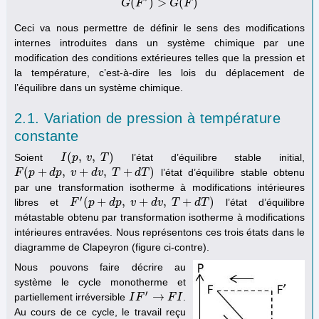
(
)
>
(
)
G
G
F
(
F
′
)
>
G
G
(
F
)
F
Ceci va nous permettre de définir le sens des modifications
internes introduites dans un système chimique par une
modification des conditions extérieures telles que la pression et
la température, c’est-à-dire les lois du déplacement de
l’équilibre dans un système chimique.
2.1. Variation de pression à température
constante
(
,
,
)
Soient
l’état d’équilibre stable initial,
I
I
(
p
p
,
v
,
v
T
)
T
(
+
,
+
,
+
)
l’état d’équilibre stable obtenu
F
F
(
p
p
+
d
p
,
d
v
p
+
d
v
v
,
T
+
d
d
T
v
)
T
d
T
par une transformation isotherme à modifications intérieures
′
(
+
,
+
,
+
)
libres et
l’état d’équilibre
F
F
′
(
p
+
p
d
p
,
d
v
+
p
d
v
v
,
T
+
d
d
T
v
)
T
d
T
métastable obtenu par transformation isotherme à modifications
intérieures entravées. Nous représentons ces trois états dans le
diagramme de Clapeyron (figure ci-contre).
Nous pouvons faire décrire au
système le cycle monotherme et
′
→
partiellement irréversible
.
I
I
F
F
′
→
F
I
F
I
Au cours de ce cycle, le travail reçu