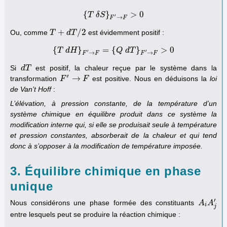
{
}
>
0
T
{
T
δ
δ
S
S
}
F
′
→
F
>
0
′
→
F
F
+
/
2
Ou, comme
est évidemment positif :
T
T
+
d
T
d
/
2
T
{
}
=
{
}
>
0
T
d
{
H
T
d
H
}
F
′
→
F
=
{
Q
Q
d
d
T
T
}
F
′
→
F
>
0
′
′
→
→
F
F
F
F
Si
est positif, la chaleur reçue par le système dans la
d
d
T
T
′
→
transformation
est positive. Nous en déduisons la
loi
F
F
′
→
F
F
de Van’t Hoff
:
L’élévation, à pression constante, de la température d’un
système chimique en équilibre produit dans ce système la
modification interne qui, si elle se produisait seule à température
et pression constantes, absorberait de la chaleur et qui tend
donc à s’opposer à la modification de température imposée.
3. Équilibre chimique en phase
unique
′
Nous considérons une phase formée des constituants
A
A
i
A
A
j
′
i
j
entre lesquels peut se produire la réaction chimique :