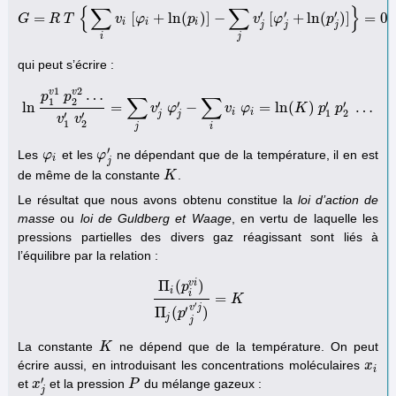
{
∑
∑
}
′
′
′
=
[
+
ln
(
)
]
−
[
+
ln
(
)
]
=
0
G
R
T
G
=
R
v
T
{
∑
φ
i
v
i
[
φ
i
+
ln
(
p
p
i
)
]
−
∑
j
v
j
′
[
φ
v
j
′
+
ln
φ
(
p
j
′
)
]
}
=
0
p
i
i
i
j
j
j
i
j
qui peut s’écrire :
1
2
v
v
…
p
p
∑
∑
1
2
′
′
′
′
ln
=
−
=
ln
(
)
…
ln
p
1
v
1
p
2
v
2
…
v
1
′
v
v
2
′
=
φ
∑
j
v
j
′
φ
j
′
−
∑
v
i
v
i
φ
φ
i
=
ln
(
K
)
p
K
1
′
p
p
2
′
…
p
i
i
1
2
′
′
j
j
v
v
1
2
j
i
′
Les
et les
ne dépendant que de la température, il en est
φ
φ
i
φ
φ
j
′
i
j
de même de la constante
.
K
K
Le résultat que nous avons obtenu constitue la
loi d’action de
masse
ou
loi de Guldberg et Waage
, en vertu de laquelle les
pressions partielles des divers gaz réagissant sont liés à
l’équilibre par la relation :
v
i
Π
(
)
p
i
i
=
Π
i
(
p
i
v
i
)
Π
j
(
p
′
j
v
′
j
)
K
=
K
′
v
j
′
Π
(
)
p
j
j
La constante
ne dépend que de la température. On peut
K
K
écrire aussi, en introduisant les concentrations moléculaires
x
x
i
i
′
et
et la pression
du mélange gazeux :
x
x
j
′
P
P
j