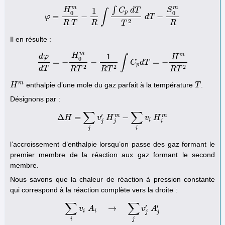
m
m
∫
1
H
S
C
d
T
∫
p
0
0
=
−
−
φ
φ
=
H
0
m
R
T
−
1
R
∫
∫
C
p
d
T
T
2
d
T
d
−
T
S
0
m
R
2
R
T
R
R
T
Il en résulte :
m
m
1
H
d
φ
H
∫
0
=
−
−
=
−
d
φ
d
T
=
−
H
0
m
R
T
2
−
1
R
T
2
∫
C
C
p
d
T
d
=
T
−
H
m
R
T
2
p
2
2
2
d
T
R
T
R
T
R
T
m
enthalpie d’une mole du gaz parfait à la température
.
H
H
m
T
T
Désignons par :
∑
∑
′
m
m
Δ
=
−
H
Δ
H
=
∑
j
v
v
j
′
H
H
j
m
−
∑
i
v
i
H
i
m
v
H
i
j
j
i
j
i
l’accroissement d’enthalpie lorsqu’on passe des gaz formant le
premier membre de la réaction aux gaz formant le second
membre.
Nous savons que la chaleur de réaction à pression constante
qui correspond à la réaction complète vers la droite :
∑
∑
′
′
→
v
A
∑
i
v
i
A
i
→
∑
j
v
j
′
A
j
′
v
A
i
i
j
j
i
j