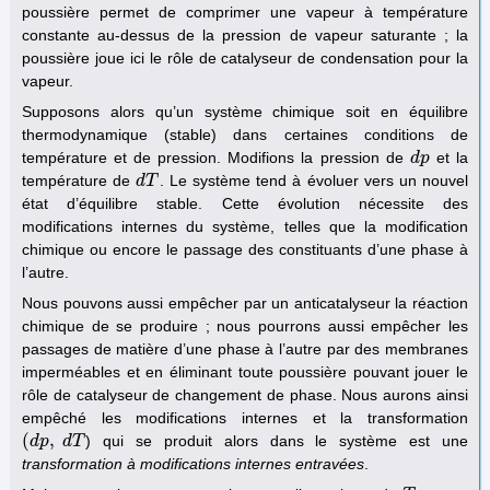
poussière permet de comprimer une vapeur à température
constante au-dessus de la pression de vapeur saturante ; la
poussière joue ici le rôle de catalyseur de condensation pour la
vapeur.
Supposons alors qu’un système chimique soit en équilibre
thermodynamique (stable) dans certaines conditions de
température et de pression. Modifions la pression de
et la
d
d
p
p
température de
. Le système tend à évoluer vers un nouvel
d
d
T
T
état d’équilibre stable. Cette évolution nécessite des
modifications internes du système, telles que la modification
chimique ou encore le passage des constituants d’une phase à
l’autre.
Nous pouvons aussi empêcher par un anticatalyseur la réaction
chimique de se produire ; nous pourrons aussi empêcher les
passages de matière d’une phase à l’autre par des membranes
imperméables et en éliminant toute poussière pouvant jouer le
rôle de catalyseur de changement de phase. Nous aurons ainsi
empêché les modifications internes et la transformation
(
,
) qui se produit alors dans le système est une
(
d
d
p
p
,
d
d
T
T
transformation à modifications internes entravées
.