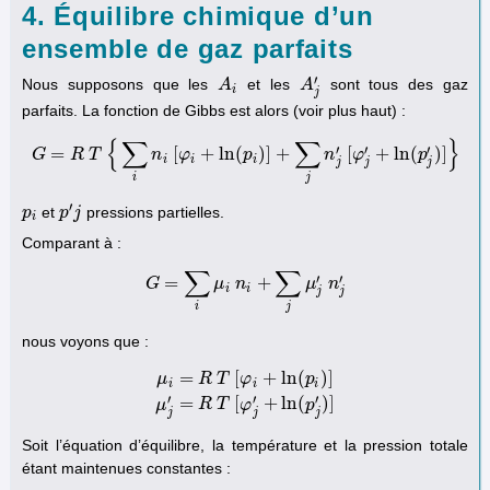
4. Équilibre chimique d’un
ensemble de gaz parfaits
′
Nous supposons que les
et les
sont tous des gaz
A
A
i
A
A
j
′
i
j
parfaits. La fonction de Gibbs est alors (voir plus haut) :
{
∑
∑
}
′
′
′
=
[
+
ln
(
)
]
+
[
+
ln
(
)
]
G
R
T
G
=
R
T
n
{
∑
i
φ
n
i
[
φ
i
+
ln
(
p
p
i
)
]
+
∑
j
n
j
′
[
φ
j
′
n
+
ln
(
p
φ
j
′
)
]
}
p
i
i
i
j
j
j
i
j
′
et
pressions partielles.
p
p
i
p
p
′
j
j
i
Comparant à :
∑
∑
′
′
=
+
G
G
=
∑
μ
i
μ
i
n
n
i
+
∑
j
μ
j
′
n
j
′
μ
n
i
i
j
j
i
j
nous voyons que :
=
[
+
ln
(
)
]
μ
R
T
φ
p
i
i
i
μ
i
=
R
T
[
φ
i
+
ln
(
p
i
)
]
μ
j
′
=
R
T
[
φ
j
′
+
ln
(
p
j
′
)
]
′
′
′
=
[
+
ln
(
)
]
μ
R
T
φ
p
j
j
j
Soit l’équation d’équilibre, la température et la pression totale
étant maintenues constantes :