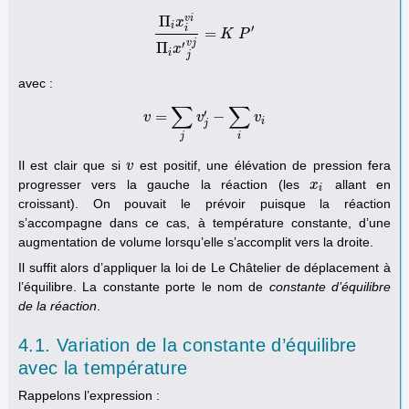
v
i
Π
x
i
′
i
=
Π
i
x
i
v
i
Π
i
x
′
j
v
j
K
=
K
P
P
′
v
j
′
Π
x
i
j
avec :
∑
∑
′
=
−
v
v
=
∑
j
v
v
j
′
−
∑
i
v
i
v
i
j
j
i
Il est clair que si
est positif, une élévation de pression fera
v
v
progresser vers la gauche la réaction (les
allant en
x
x
i
i
croissant). On pouvait le prévoir puisque la réaction
s’accompagne dans ce cas, à température constante, d’une
augmentation de volume lorsqu’elle s’accomplit vers la droite.
Il suffit alors d’appliquer la loi de Le Châtelier de déplacement à
l’équilibre. La constante porte le nom de
constante d’équilibre
de la réaction
.
4.1. Variation de la constante d’équilibre
avec la température
Rappelons l’expression :