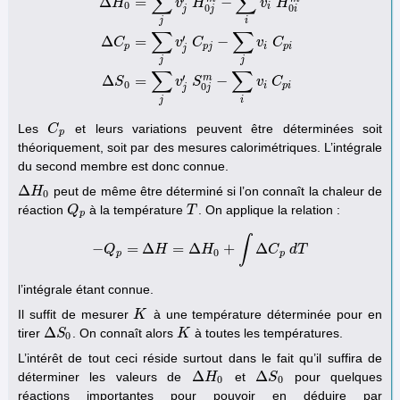
∑
∑
Δ
=
−
H
v
H
v
H
0
i
0
0
j
j
i
j
i
∑
∑
′
Δ
=
−
C
v
C
v
C
p
p
j
i
p
i
Δ
H
0
=
∑
j
v
j
′
H
0
j
m
−
∑
i
v
i
H
0
i
m
Δ
C
p
=
∑
j
v
j
′
C
p
j
−
∑
j
v
i
C
p
i
Δ
S
0
j
j
j
∑
∑
′
m
Δ
=
−
S
v
S
v
C
0
i
p
i
0
j
j
j
i
Les
et leurs variations peuvent être déterminées soit
C
C
p
p
théoriquement, soit par des mesures calorimétriques. L’intégrale
du second membre est donc connue.
Δ
peut de même être déterminé si l’on connaît la chaleur de
Δ
H
H
0
0
réaction
à la température
. On applique la relation :
Q
Q
p
T
T
p
∫
−
=
Δ
=
Δ
+
Δ
Q
−
Q
p
H
=
Δ
H
=
Δ
H
H
0
+
∫
Δ
C
p
d
T
C
d
T
0
p
p
l’intégrale étant connue.
Il suffit de mesurer
à une température déterminée pour en
K
K
Δ
tirer
. On connaît alors
à toutes les températures.
Δ
S
S
0
K
K
0
L’intérêt de tout ceci réside surtout dans le fait qu’il suffira de
Δ
Δ
déterminer les valeurs de
et
pour quelques
Δ
H
H
0
Δ
S
S
0
0
0
réactions importantes pour pouvoir en déduire par