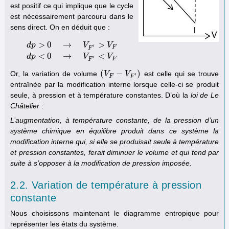
est positif ce qui implique que le cycle
est nécessairement parcouru dans le
sens direct. On en déduit que :
>
0
→
>
d
p
V
V
′
F
F
d
p
>
0
→
V
F
′
>
V
F
d
p
<
0
→
V
F
′
<
V
F
<
0
→
<
d
p
V
V
′
F
F
(
−
)
Or, la variation de volume
est celle qui se trouve
(
V
V
F
−
V
F
V
′
)
′
F
F
entraînée par la modification interne lorsque celle-ci se produit
seule, à pression et à température constantes. D’où la
loi de Le
Châtelier
:
L’augmentation, à température constante, de la pression d’un
système chimique en équilibre produit dans ce système la
modification interne qui, si elle se produisait seule à température
et pression constantes, ferait diminuer le volume et qui tend par
suite à s’opposer à la modification de pression imposée.
2.2. Variation de température à pression
constante
Nous choisissons maintenant le diagramme entropique pour
représenter les états du système.