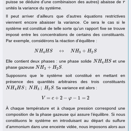
puisse se déduire d’une combinaison des autres) abaisse de
r
r
unités la variance du système.
Il peut arriver d’ailleurs que d’autres équations restrictives
viennent encore abaisser la variance. Ce sera le cas si le
système est constitué de telle sorte qu’un rapport fixe se trouve
imposé entre les concentrations de certains des constituants.
Par exemple, considérons la réaction d’équilibre :
↔
+
N
H
H
N
S
H
4
H
S
↔
N
H
N
3
+
H
H
2
S
H
S
4
3
2
Elle contient deux phases : une phase solide
et une
N
N
H
H
4
H
H
S
S
4
+
phase gazeuse
.
N
N
H
H
3
+
H
2
S
H
S
3
2
Supposons que le système soit constitué en mettant en
présence des quantités arbitraires des trois constituants
;
;
. Sa variance est alors :
N
N
H
H
4
H
H
S
;
S
N
H
N
3
;
H
H
2
S
H
S
4
3
2
=
+
2
−
−
1
=
2
V
c
V
=
c
+
2
−
φ
φ
−
1
=
2
À chaque température et à chaque pression correspond une
composition de la phase gazeuse qui assure l’équilibre. Si nous
constituons le système en introduisant au départ du sulfure
d’ammonium dans une enceinte vidée, nous imposons alors aux