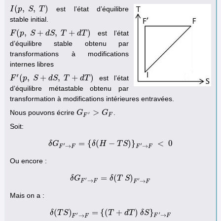
(
,
,
)
est l’état d’équilibre
I
I
(
p
p
,
S
,
S
T
)
T
stable initial.
(
,
+
,
+
)
est l’état
F
F
(
p
p
,
S
+
S
d
S
,
d
T
S
+
d
T
T
)
d
T
d’équilibre stable obtenu par
transformations à modifications
internes libres
′
(
,
+
,
+
)
est l’état
F
F
′
(
p
,
p
S
+
S
d
S
,
T
d
+
S
d
T
)
T
d
T
d’équilibre métastable obtenu par
transformation à modifications intérieures entravées.
>
Nous pouvons écrire
.
G
G
F
′
>
G
F
G
′
F
F
Soit:
=
{
(
−
)
}
<
0
δ
G
δ
G
F
′
→
F
=
δ
{
δ
H
(
H
−
T
T
S
)
S
}
F
′
→
F
<
0
′
′
→
→
F
F
F
F
Ou encore :
=
(
)
δ
G
δ
G
F
′
→
F
=
δ
δ
(
T
T
S
)
S
F
′
→
F
′
′
→
→
F
F
F
F
Mais on a :
(
)
=
{
(
+
)
}
δ
T
S
δ
(
T
S
)
F
′
→
F
=
{
(
T
T
+
d
T
d
)
T
δ
S
}
F
δ
S
′
→
F
′
′
→
→
F
F
F
F