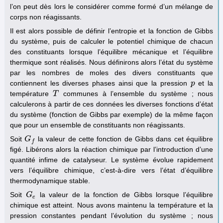
l’on peut dès lors le considérer comme formé d’un mélange de
corps non réagissants.
Il est alors possible de définir l’entropie et la fonction de Gibbs
du système, puis de calculer le potentiel chimique de chacun
des constituants lorsque l’équilibre mécanique et l’équilibre
thermique sont réalisés. Nous définirons alors l’état du système
par les nombres de moles des divers constituants que
contiennent les diverses phases ainsi que la pression
et la
p
p
température
communes à l’ensemble du système ; nous
T
T
calculerons à partir de ces données les diverses fonctions d’état
du système (fonction de Gibbs par exemple) de la même façon
que pour un ensemble de constituants non réagissants.
Soit
la valeur de cette fonction de Gibbs dans cet équilibre
G
G
f
f
figé. Libérons alors la réaction chimique par l’introduction d’une
quantité infime de catalyseur. Le système évolue rapidement
vers l’équilibre chimique, c’est-à-dire vers l’état d’équilibre
thermodynamique stable.
Soit
la valeur de la fonction de Gibbs lorsque l’équilibre
G
G
e
e
chimique est atteint. Nous avons maintenu la température et la
pression constantes pendant l’évolution du système ; nous