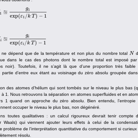
g
1
≊
N
1
≊
g
1
exp
(
ε
1
/
k
T
)
−
1
1
exp
(
/
)
−
1
ε
k
T
1
g
i
≊
N
N
i
≊
g
i
exp
(
ε
i
/
k
T
)
−
1
i
exp
(
/
)
−
1
ε
k
T
i
s ne dépend que de la température et non plus du nombre total
d
N
N
ue dans le cas des photons dont le nombre total est imposé par
noir). Toutefois, il ne s’agit là que d’une proportion très faible
e partie d’entre eux étant au voisinage du zéro absolu groupée dans
ion des atomes d’hélium qui sont tombés sur le niveau le plus bas (
e à 1. Nous retrouvons la séparation en atomes superfluides et en ato
rs 1 quand on approche du zéro absolu. Bien entendu, l’entropie
ennent occuper le niveau le plus bas, non dégénéré.
ns toutes qualitatives : un calcul rigoureux devrait tenir compte 
r Waals) qui viennent ajouter leurs effets à celui de la condensat
 Le problème de l’interprétation quantitative du comportement si curieux
lètement résolu.