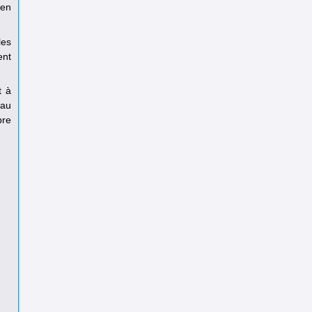
 en
les
ent
t à
eau
bre