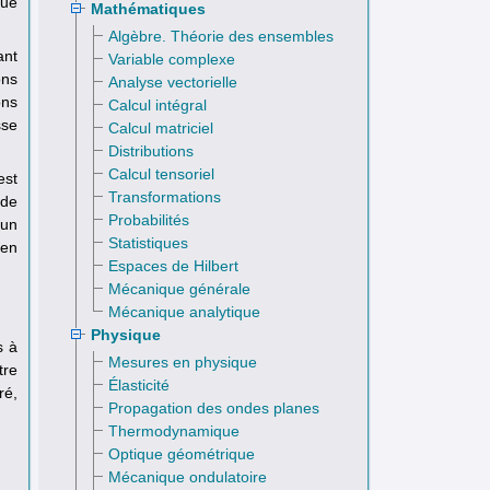
gue
Mathématiques
Algèbre. Théorie des ensembles
ant
Variable complexe
ons
Analyse vectorielle
ons
Calcul intégral
sse
Calcul matriciel
Distributions
Calcul tensoriel
est
Transformations
 de
Probabilités
’un
Statistiques
en
Espaces de Hilbert
Mécanique générale
Mécanique analytique
Physique
s à
Mesures en physique
tre
Élasticité
ré,
Propagation des ondes planes
Thermodynamique
Optique géométrique
Mécanique ondulatoire