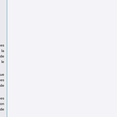
es
 la
 de
 le
que
mes
 de
des
ion
 de