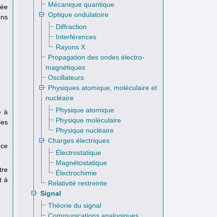
Mécanique quantique
pée
Optique ondulatoire
ons
Diffraction
Interférences
Rayons X
Propagation des ondes électro­
magnétiques
Oscillateurs
Physiques atomique, moléculaire et
nucléaire
Physique atomique
e à
Physique moléculaire
les
Physique nucléaire
Charges électriques
 ce
Électrostatique
Magnétostatique
tre
Électrochimie
t à
Relativité restreinte
Signal
Théorie du signal
Communications analogiques