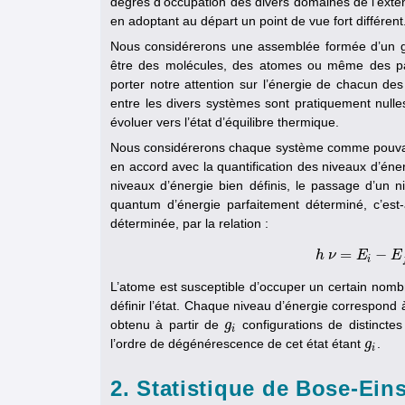
degrés d’occupation des divers domaines de l’exte
en adoptant au départ un point de vue fort différent
Nous considérerons une assemblée formée d’un
être des molécules, des atomes ou même des part
porter notre attention sur l’énergie de chacun de
entre les divers systèmes sont pratiquement nulle
évoluer vers l’état d’équilibre thermique.
Nous considérerons chaque système comme pouvant
en accord avec la quantification des niveaux d’én
niveaux d’énergie bien définis, le passage d’un n
quantum d’énergie parfaitement déterminé, c’est-
déterminée, par la relation :
=
−
h
ν
E
h
ν
=
E
E
i
i
L’atome est susceptible d’occuper un certain nombre 
définir l’état. Chaque niveau d’énergie correspond à
obtenu à partir de
configurations de distinctes
g
g
i
i
l’ordre de dégénérescence de cet état étant
.
g
g
i
i
2. Statistique de Bose-Ein