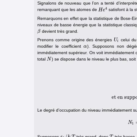
Signalons de nouveau que l’on a tenté d’interprét
4
remarquant que les atomes de
satisfont à la 
H
H
e
e
4
Remarquons en effet que la statistique de Bose-Ei
niveaux de basse énergie que la statistique classiq
devient très grand.
β
β
Prenons comme origine des énergies
celui du
U
U
i
i
modifier le coefficient
). Supposons non dégé
α
α
immédiatement supérieur. On voit immédiatement qu
total
) se dispose dans le niveau le plus bas, soit 
N
N
N
0
=
1
e
α
−
1
≈
et en supp
Le degré d’occupation du niveau immédiatement sup
N
1
/
Supposons
très grand, donc
très basse.
ε
ε
1
/
k
k
T
T
T
T