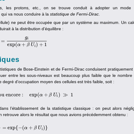
rons, les protons, etc., on se trouve conduit à adopter un mode
 qui va nous conduire à la
statistique de Fermi-Dirac
.
lule) ne peut être occupée que par un système au maximum. Un cal
rait à la distribution d’équilibre :
g
i
=
N
i
=
g
i
exp
(
α
+
β
U
i
)
+
1
exp
(
+
)
+
1
α
β
U
i
tiques
stiques de Bose-Einstein et de Fermi-Dirac conduisent pratiquement
buer entre les sous-niveaux est beaucoup plus faible que le nombre
e degré d’occupation moyen des cellules est très faible, soit :
ou encore :
exp
(
+
)
≫
1
1
ou encore :
exp
(
α
+
β
α
U
i
)
≫
β
1
U
i
ns l’établissement de la statistique classique : on peut alors négli
’on retrouve alors le résultat que nous avions précédemment obtenu :
=
exp
{
−
(
+
)
}
N
i
g
i
=
exp
{
−
(
α
α
+
β
U
β
i
)
}
U
i