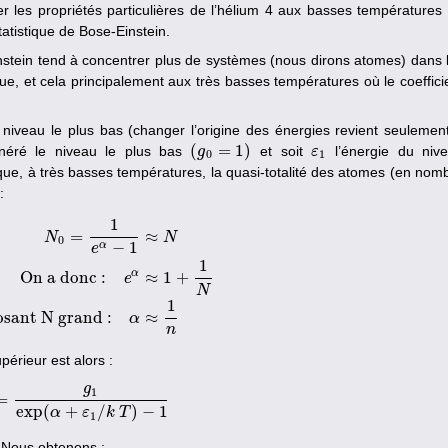
er les propriétés particulières de l’hélium 4 aux basses températures
statistique de Bose-Einstein.
nstein tend à concentrer plus de systèmes (nous dirons atomes) dans 
ue, et cela principalement aux très basses températures où le coeffici
 niveau le plus bas (changer l’origine des énergies revient seulemen
(
=
1
)
néré le niveau le plus bas
et soit
l’énergie du niv
(
g
g
0
=
1
)
ε
ε
1
0
1
e, à très basses températures, la quasi-totalité des atomes (en nom
:
1
=
≈
N
N
0
−
1
α
e
1
α
On a donc :
≈
1
+
N
On a donc :
e
α
≈
1
+
1
N
et en supposant N grand :
α
≈
1
n
e
N
1
osant N grand :
≈
α
n
érieur est alors :
g
1
=
N
1
=
g
1
exp
(
α
+
ε
1
/
k
T
)
−
1
exp
(
+
/
)
−
1
α
ε
k
T
1
 Nous obtenons :