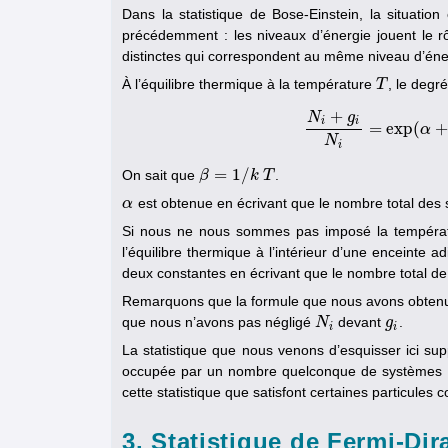
Dans la statistique de Bose-Einstein, la situati
précédemment : les niveaux d’énergie jouent le rô
distinctes qui correspondent au même niveau d’éne
À l’équilibre thermique à la température
, le degr
T
T
+
N
g
i
i
=
exp
(
N
i
+
g
i
N
α
i
=
e
N
i
=
1
/
On sait que
.
β
β
=
1
/
k
T
k
T
est obtenue en écrivant que le nombre total des
α
α
Si nous ne nous sommes pas imposé la tempér
l’équilibre thermique à l’intérieur d’une enceinte
deux constantes en écrivant que le nombre total d
Remarquons que la formule que nous avons obtenue 
que nous n’avons pas négligé
devant
.
N
N
i
g
g
i
i
i
La statistique que nous venons d’esquisser ici su
occupée par un nombre quelconque de systèmes ;
cette statistique que satisfont certaines particules
3. Statistique de Fermi-Dir