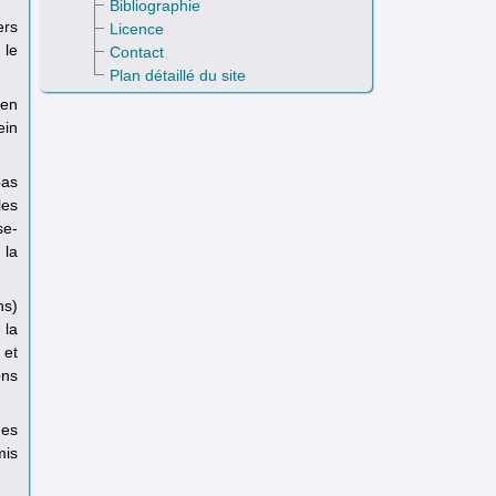
Bibliographie
ers
Licence
 le
Contact
Plan détaillé du site
ien
ein
pas
les
se-
 la
ns)
 la
 et
ons
des
mis