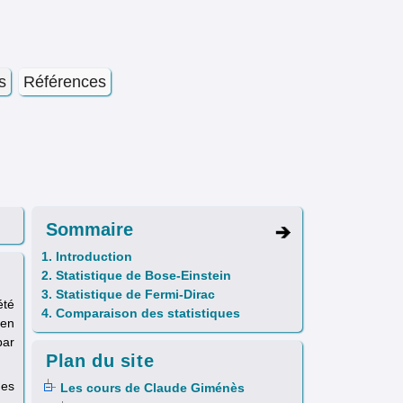
s
Références
Sommaire
1. Introduction
2. Statistique de Bose-Einstein
3. Statistique de Fermi-Dirac
été
4. Comparaison des statistiques
 en
par
Plan du site
des
Les cours de Claude Giménès