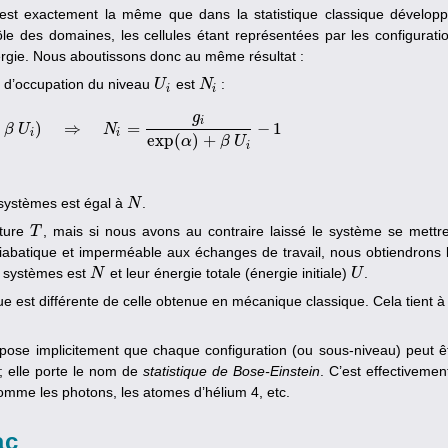
on est exactement la même que dans la statistique classique dévelop
le des domaines, les cellules étant représentées par les configurati
rgie. Nous aboutissons donc au même résultat :
é d’occupation du niveau
est
:
U
U
i
N
N
i
i
i
g
i
+
)
⇒
=
−
1
xp
β
(
U
α
+
β
U
i
)
⇒
N
i
=
g
N
i
exp
(
α
)
+
β
U
i
−
1
i
i
exp
(
)
+
α
β
U
i
 systèmes est égal à
.
N
N
ature
, mais si nous avons au contraire laissé le système se mettr
T
T
 adiabatique et imperméable aux échanges de travail, nous obtiendrons 
e systèmes est
et leur énergie totale (énergie initiale)
.
N
N
U
U
est différente de celle obtenue en mécanique classique. Cela tient à
ppose implicitement que chaque configuration (ou sous-niveau) peut ê
 elle porte le nom de
statistique de Bose-Einstein
. C’est effectivemen
 comme les photons, les atomes d’hélium 4, etc.
ac