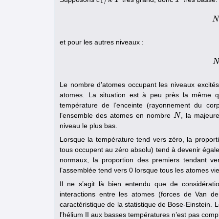
1
N
et pour les autres niveaux :
Le nombre d’atomes occupant les niveaux excité
atomes. La situation est à peu près la même q
température de l’enceinte (rayonnement du corps 
l’ensemble des atomes en nombre
, la majeur
N
N
niveau le plus bas.
Lorsque la température tend vers zéro, la proport
tous occupent au zéro absolu) tend à devenir égal
normaux, la proportion des premiers tendant ve
l’assemblée tend vers 0 lorsque tous les atomes vi
Il ne s’agit là bien entendu que de considératio
interactions entre les atomes (forces de Van de
caractéristique de la statistique de Bose-Einstein.
l’hélium II aux basses températures n’est pas comp