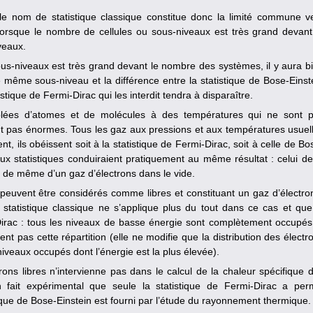
le nom de statistique classique constitue donc la limité commune v
 lorsque le nombre de cellules ou sous-niveaux est très grand devant
veaux.
ous-niveaux est très grand devant le nombre des systèmes, il y aura b
ême sous-niveau et la différence entre la statistique de Bose-Einst
stique de Fermi-Dirac qui les interdit tendra à disparaître.
blées d’atomes et de molécules à des températures qui ne sont 
t pas énormes. Tous les gaz aux pressions et aux températures usuel
nt, ils obéissent soit à la statistique de Fermi-Dirac, soit à celle de Bo
eux statistiques conduiraient pratiquement au même résultat : celui de
st de même d’un gaz d’électrons dans le vide.
peuvent être considérés comme libres et constituant un gaz d’électro
 statistique classique ne s’applique plus du tout dans ce cas et que
i-Dirac : tous les niveaux de basse énergie sont complètement occupés
t pas cette répartition (elle ne modifie que la distribution des électr
niveaux occupés dont l’énergie est la plus élevée).
ons libres n’intervienne pas dans le calcul de la chaleur spécifique 
 fait expérimental que seule la statistique de Fermi-Dirac a per
tique de Bose-Einstein est fourni par l’étude du rayonnement thermique.