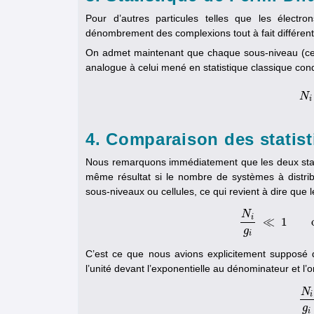
Pour d’autres particules telles que les élect
dénombrement des complexions tout à fait différent
On admet maintenant que chaque sous-niveau (cel
analogue à celui mené en statistique classique condui
N
i
4. Comparaison des statis
Nous remarquons immédiatement que les deux stati
même résultat si le nombre de systèmes à distri
sous-niveaux ou cellules, ce qui revient à dire que l
N
i
≪
1
N
i
g
i
≪
g
i
C’est ce que nous avions explicitement supposé da
l’unité devant l’exponentielle au dénominateur et l
N
i
g
i