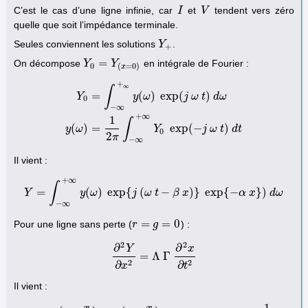
C’est le cas d’une ligne infinie, car
et
tendent vers zéro
I
I
V
V
quelle que soit l’impédance terminale.
Seules conviennent les solutions
.
Y
Y
+
+
=
On décompose
en intégrale de Fourier :
Y
Y
0
=
Y
(
x
Y
=
0
)
0
(
=
0
)
x
+
∞
∫
=
(
)
exp
(
)
Y
y
ω
j
ω
t
d
ω
0
−
∞
Y
0
=
∫
−
∞
+
∞
y
(
ω
)
exp
(
j
ω
t
)
d
ω
y
(
ω
)
=
1
2
π
∫
−
∞
+
∞
Y
0
exp
(
−
j
+
∞
1
∫
(
)
=
exp
(
−
)
y
ω
Y
j
ω
t
d
t
0
2
π
−
∞
Il vient :
+
∞
∫
=
(
)
exp
{
(
−
)
}
exp
{
−
}
)
Y
Y
=
∫
−
∞
y
+
ω
∞
y
(
ω
)
exp
j
{
j
(
ω
ω
t
t
−
β
β
x
)
x
}
exp
{
−
α
x
}
)
d
α
ω
x
d
ω
−
∞
=
=
0
Pour une ligne sans perte (
) :
r
r
=
g
=
0
g
2
2
∂
∂
Y
x
=
Λ
Γ
∂
2
Y
∂
x
2
=
Λ
Γ
∂
2
x
∂
t
2
2
2
∂
∂
x
t
Il vient :