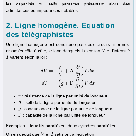
les capacités ou selfs parasites présentant alors des
admittances ou impédances notables.
2. Ligne homogène. Équation
des télégraphistes
Une ligne homogène est constituée par deux circuits filiformes,
disposés côte à côte, le long desquels la tension
et l’intensité
V
V
varient selon la loi :
I
I
∂
(
)
=
−
+
Λ
d
V
r
I
d
x
∂
t
d
V
=
−
(
r
+
Λ
∂
∂
t
)
I
d
x
d
I
=
−
(
g
+
Γ
∂
∂
t
)
V
d
x
∂
(
)
=
−
+
Γ
d
I
g
V
d
x
∂
t
: résistance de la ligne par unité de longueur
r
r
Λ
: self de la ligne par unité de longueur
Λ
: conductance de la ligne par unité de longueur
g
g
Γ
: capacité de la ligne par unité de longueur
Γ
Exemples : deux fils parallèles ; deux cylindres parallèles.
On en déduit que
et
satisfont à l’équation :
V
V
I
I