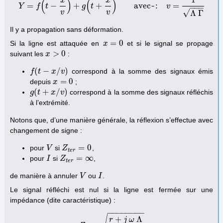
1
x
x
(
)
(
)
=
−
+
+
avec~:
=
Y
f
t
Y
=
f
(
t
−
g
x
v
)
t
+
g
(
t
+
x
v
)
avec~:
v
=
1
Λ
Γ
v
−
−
−
√
Λ
Γ
v
v
Il y a propagation sans déformation.
=
0
Si la ligne est attaquée en
et si le signal se propage
x
x
=
0
>
0
suivant les
:
x
x
>
0
(
−
/
)
correspond à la somme des signaux émis
f
f
(
t
−
t
x
/
v
)
x
v
=
0
depuis
;
x
x
=
0
(
+
/
)
correspond à la somme des signaux réfléchis
g
g
(
t
t
+
x
/
v
x
)
v
à l’extrémité.
Notons que, d’une manière générale, la réflexion s’effectue avec
changement de signe :
=
0
pour
si
,
V
V
Z
Z
t
e
r
=
0
t
e
r
=
∞
pour
si
,
I
I
Z
Z
t
e
r
=
∞
t
e
r
de manière à annuler
ou
.
V
V
I
I
Le signal réfléchi est nul si la ligne est fermée sur une
impédance (dite caractéristique) :
−
−
−
−
−
−
−
−
+
Λ
r
j
ω