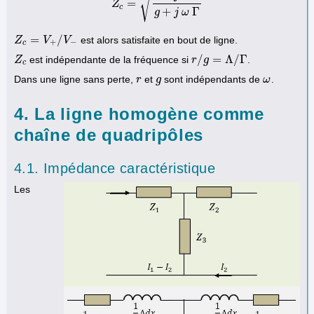
√
=
Z
Z
c
=
r
+
j
ω
Λ
g
+
j
ω
Γ
c
+
Γ
g
j
ω
=
/
est alors satisfaite en bout de ligne.
Z
Z
c
=
V
+
V
/
V
−
V
+
−
c
/
=
Λ
/
Γ
est indépendante de la fréquence si
.
Z
Z
c
r
r
/
g
g
=
Λ
/
Γ
c
Dans une ligne sans perte,
et
sont indépendants de
.
r
r
g
g
ω
ω
4. La ligne homogène comme
chaîne de quadripôles
4.1. Impédance caractéristique
Les