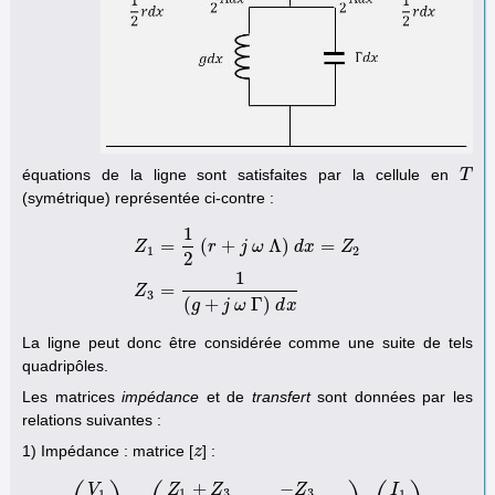
équations de la ligne sont satisfaites par la cellule en
T
T
(symétrique) représentée ci-contre :
1
=
(
+
Λ
)
=
Z
r
j
ω
d
x
Z
1
2
2
Z
1
=
1
2
(
r
+
j
ω
Λ
)
d
x
=
Z
2
Z
3
=
1
(
g
+
j
ω
Γ
)
d
x
1
=
Z
3
(
+
Γ
)
g
j
ω
d
x
La ligne peut donc être considérée comme une suite de tels
quadripôles.
Les matrices
impédance
et de
transfert
sont données par les
relations suivantes :
1) Impédance : matrice [
] :
z
z
+
−
Z
Z
Z
V
I
1
3
3
1
1