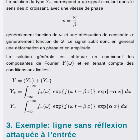
La solution du type
correspond à un signal circulant dans le
Y
Y
+
+
sens des
croissant, avec une vitesse de phase :
x
x
ω
=
v
v
=
ω
β
β
généralement fonction de
et une atténuation de constante
ω
ω
α
α
généralement fonction de
. Le signal subit donc en général
ω
ω
une déformation en phase et en amplitude.
La solution générale est obtenue en combinant les
(
)
composantes de Fourier
et en tenant compte des
Y
Y
(
ω
ω
)
conditions aux limites :
=
(
)
+
(
)
Y
Y
Y
+
−
+
∞
∫
=
(
)
exp
{
(
−
)
}
exp
{
−
}
Y
f
ω
j
ω
t
β
x
α
x
d
ω
+
+
Y
=
(
Y
+
)
+
(
Y
−
)
Y
+
=
∫
−
∞
+
∞
f
+
(
ω
)
exp
{
j
(
ω
t
−
β
x
)
}
exp
{
−
α
x
}
d
ω
Y
−
=
∫
−
∞
+
−
∞
+
∞
∫
=
(
)
exp
{
(
+
)
}
exp
{
}
Y
f
ω
j
ω
t
β
x
α
x
d
ω
−
−
−
∞
3. Exemple: ligne sans réflexion
attaquée à l’entrée